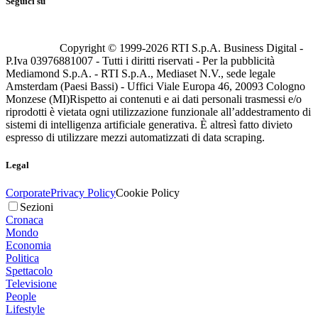
Seguici su
Copyright © 1999-
2026
RTI S.p.A. Business Digital -
P.Iva 03976881007 - Tutti i diritti riservati - Per la pubblicità
Mediamond S.p.A. - RTI S.p.A., Mediaset N.V., sede legale
Amsterdam (Paesi Bassi) - Uffici Viale Europa 46, 20093 Cologno
Monzese (MI)
Rispetto ai contenuti e ai dati personali trasmessi e/o
riprodotti è vietata ogni utilizzazione funzionale all’addestramento di
sistemi di intelligenza artificiale generativa. È altresì fatto divieto
espresso di utilizzare mezzi automatizzati di data scraping.
Legal
Corporate
Privacy Policy
Cookie Policy
Sezioni
Cronaca
Mondo
Economia
Politica
Spettacolo
Televisione
People
Lifestyle