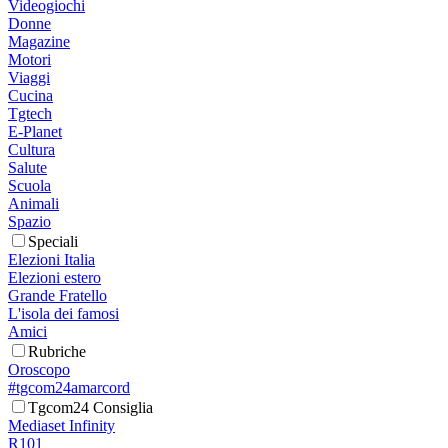
Videogiochi
Donne
Magazine
Motori
Viaggi
Cucina
Tgtech
E-Planet
Cultura
Salute
Scuola
Animali
Spazio
Speciali
Elezioni Italia
Elezioni estero
Grande Fratello
L'isola dei famosi
Amici
Rubriche
Oroscopo
#tgcom24amarcord
Tgcom24 Consiglia
Mediaset Infinity
R101