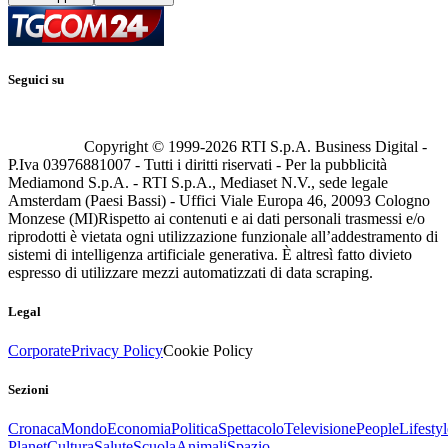
Seguici su
Copyright © 1999-
2026
RTI S.p.A. Business Digital -
P.Iva 03976881007 - Tutti i diritti riservati - Per la pubblicità
Mediamond S.p.A. - RTI S.p.A., Mediaset N.V., sede legale
Amsterdam (Paesi Bassi) - Uffici Viale Europa 46, 20093 Cologno
Monzese (MI)
Rispetto ai contenuti e ai dati personali trasmessi e/o
riprodotti è vietata ogni utilizzazione funzionale all’addestramento di
sistemi di intelligenza artificiale generativa. È altresì fatto divieto
espresso di utilizzare mezzi automatizzati di data scraping.
Legal
Corporate
Privacy Policy
Cookie Policy
Sezioni
Cronaca
Mondo
Economia
Politica
Spettacolo
Televisione
People
Lifestyl
Planet
Cultura
Salute
Scuola
Animali
Spazio