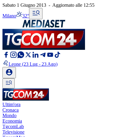
Sabato 1 Giugno 2013
-
Aggiornato alle
12:55
Milano
32°
Leone
(23 Lug - 23 Ago)
Ultim'ora
Cronaca
Mondo
Economia
TgcomLab
Televisione