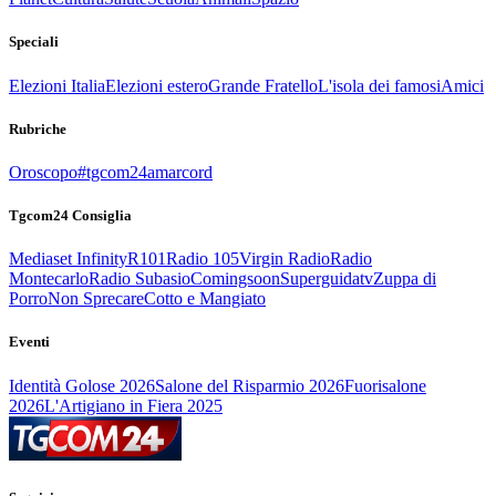
Speciali
Elezioni Italia
Elezioni estero
Grande Fratello
L'isola dei famosi
Amici
Rubriche
Oroscopo
#tgcom24amarcord
Tgcom24 Consiglia
Mediaset Infinity
R101
Radio 105
Virgin Radio
Radio
Montecarlo
Radio Subasio
Comingsoon
Superguidatv
Zuppa di
Porro
Non Sprecare
Cotto e Mangiato
Eventi
Identità Golose 2026
Salone del Risparmio 2026
Fuorisalone
2026
L'Artigiano in Fiera 2025