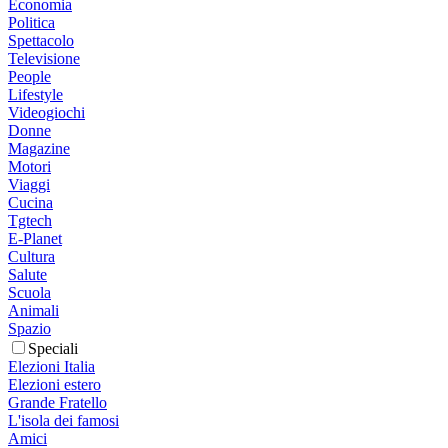
Economia
Politica
Spettacolo
Televisione
People
Lifestyle
Videogiochi
Donne
Magazine
Motori
Viaggi
Cucina
Tgtech
E-Planet
Cultura
Salute
Scuola
Animali
Spazio
Speciali
Elezioni Italia
Elezioni estero
Grande Fratello
L'isola dei famosi
Amici