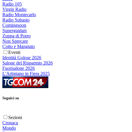
Radio 105
Virgin Radio
Radio Montecarlo
Radio Subasio
Comingsoon
Superguidatv
Zuppa di Porro
Non Sprecare
Cotto e Mangiato
Eventi
Identità Golose 2026
Salone del Risparmio 2026
Fuorisalone 2026
L'Artigiano in Fiera 2025
Seguici su
Sezioni
Cronaca
Mondo