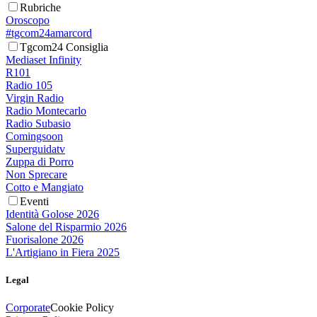
Rubriche
Oroscopo
#tgcom24amarcord
Tgcom24 Consiglia
Mediaset Infinity
R101
Radio 105
Virgin Radio
Radio Montecarlo
Radio Subasio
Comingsoon
Superguidatv
Zuppa di Porro
Non Sprecare
Cotto e Mangiato
Eventi
Identità Golose 2026
Salone del Risparmio 2026
Fuorisalone 2026
L'Artigiano in Fiera 2025
Legal
Corporate
Cookie Policy