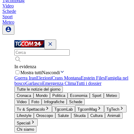
TgcomMag
Video
Schede
Sport
Meteo
In evidenza
Mostra tutti
Nascondi
Guerra Iran
Elezioni
Crans Montana
Epstein Files
Famiglia nel
bosco
Garlasco
Emergenza Clima
Tutti i dossier
Tutte le notizie del giorno
Cronaca
Mondo
Politica
Economia
Sport
Meteo
Video
Foto
Infografiche
Schede
Tv & Spettacolo
TgcomLab
TgcomMag
TgTech
Lifestyle
Oroscopo
Salute
Skuola
Cultura
Animali
Speciali
Chi siamo