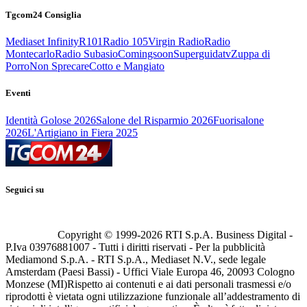
Tgcom24 Consiglia
Mediaset Infinity
R101
Radio 105
Virgin Radio
Radio
Montecarlo
Radio Subasio
Comingsoon
Superguidatv
Zuppa di
Porro
Non Sprecare
Cotto e Mangiato
Eventi
Identità Golose 2026
Salone del Risparmio 2026
Fuorisalone
2026
L'Artigiano in Fiera 2025
Seguici su
Copyright © 1999-
2026
RTI S.p.A. Business Digital -
P.Iva 03976881007 - Tutti i diritti riservati - Per la pubblicità
Mediamond S.p.A. - RTI S.p.A., Mediaset N.V., sede legale
Amsterdam (Paesi Bassi) - Uffici Viale Europa 46, 20093 Cologno
Monzese (MI)
Rispetto ai contenuti e ai dati personali trasmessi e/o
riprodotti è vietata ogni utilizzazione funzionale all’addestramento di