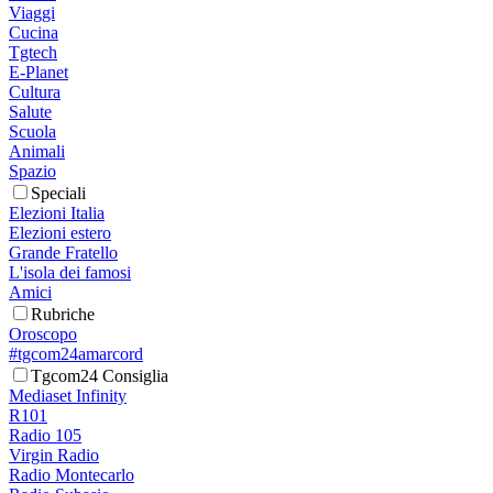
Viaggi
Cucina
Tgtech
E-Planet
Cultura
Salute
Scuola
Animali
Spazio
Speciali
Elezioni Italia
Elezioni estero
Grande Fratello
L'isola dei famosi
Amici
Rubriche
Oroscopo
#tgcom24amarcord
Tgcom24 Consiglia
Mediaset Infinity
R101
Radio 105
Virgin Radio
Radio Montecarlo