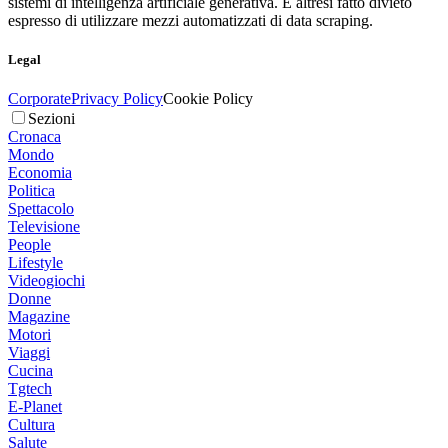
sistemi di intelligenza artificiale generativa. È altresì fatto divieto
espresso di utilizzare mezzi automatizzati di data scraping.
Legal
Corporate
Privacy Policy
Cookie Policy
Sezioni
Cronaca
Mondo
Economia
Politica
Spettacolo
Televisione
People
Lifestyle
Videogiochi
Donne
Magazine
Motori
Viaggi
Cucina
Tgtech
E-Planet
Cultura
Salute