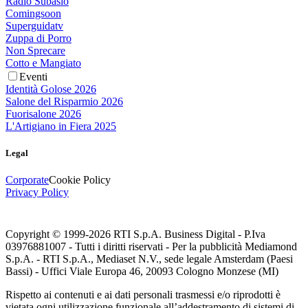
Radio Subasio
Comingsoon
Superguidatv
Zuppa di Porro
Non Sprecare
Cotto e Mangiato
Eventi
Identità Golose 2026
Salone del Risparmio 2026
Fuorisalone 2026
L'Artigiano in Fiera 2025
Legal
Corporate
Cookie Policy
Privacy Policy
Copyright © 1999-
2026
RTI S.p.A. Business Digital - P.Iva
03976881007 - Tutti i diritti riservati - Per la pubblicità Mediamond
S.p.A. - RTI S.p.A., Mediaset N.V., sede legale Amsterdam (Paesi
Bassi) - Uffici Viale Europa 46, 20093 Cologno Monzese (MI)
Rispetto ai contenuti e ai dati personali trasmessi e/o riprodotti è
vietata ogni utilizzazione funzionale all’addestramento di sistemi di