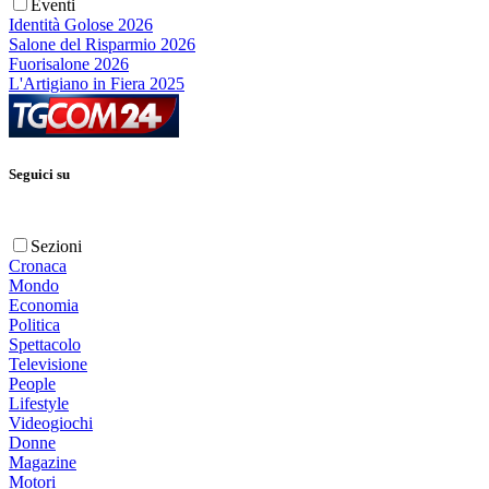
Eventi
Identità Golose 2026
Salone del Risparmio 2026
Fuorisalone 2026
L'Artigiano in Fiera 2025
Seguici su
Sezioni
Cronaca
Mondo
Economia
Politica
Spettacolo
Televisione
People
Lifestyle
Videogiochi
Donne
Magazine
Motori