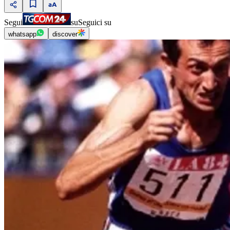
Segui
su
Seguici su
whatsapp
discover