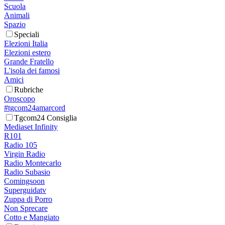
Scuola
Animali
Spazio
Speciali
Elezioni Italia
Elezioni estero
Grande Fratello
L'isola dei famosi
Amici
Rubriche
Oroscopo
#tgcom24amarcord
Tgcom24 Consiglia
Mediaset Infinity
R101
Radio 105
Virgin Radio
Radio Montecarlo
Radio Subasio
Comingsoon
Superguidatv
Zuppa di Porro
Non Sprecare
Cotto e Mangiato