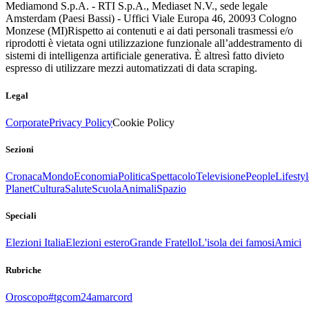
Mediamond S.p.A. - RTI S.p.A., Mediaset N.V., sede legale
Amsterdam (Paesi Bassi) - Uffici Viale Europa 46, 20093 Cologno
Monzese (MI)
Rispetto ai contenuti e ai dati personali trasmessi e/o
riprodotti è vietata ogni utilizzazione funzionale all’addestramento di
sistemi di intelligenza artificiale generativa. È altresì fatto divieto
espresso di utilizzare mezzi automatizzati di data scraping.
Legal
Corporate
Privacy Policy
Cookie Policy
Sezioni
Cronaca
Mondo
Economia
Politica
Spettacolo
Televisione
People
Lifestyl
Planet
Cultura
Salute
Scuola
Animali
Spazio
Speciali
Elezioni Italia
Elezioni estero
Grande Fratello
L'isola dei famosi
Amici
Rubriche
Oroscopo
#tgcom24amarcord