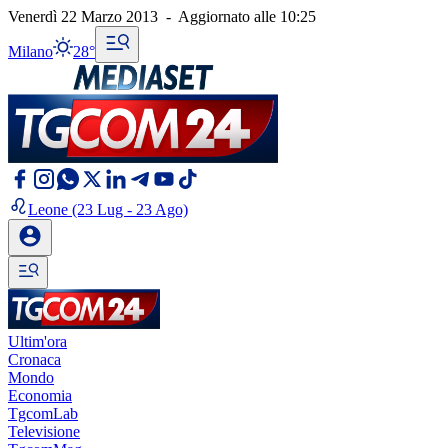
Venerdì 22 Marzo 2013
-
Aggiornato alle
10:25
Milano
28°
Leone
(23 Lug - 23 Ago)
Ultim'ora
Cronaca
Mondo
Economia
TgcomLab
Televisione