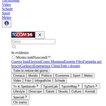
TgcomMag
Video
Schede
Sport
Meteo
In evidenza
Mostra tutti
Nascondi
Guerra Iran
Elezioni
Crans Montana
Epstein Files
Famiglia nel
bosco
Garlasco
Emergenza Clima
Tutti i dossier
Tutte le notizie del giorno
Cronaca
Mondo
Politica
Economia
Sport
Meteo
Video
Foto
Infografiche
Schede
Tv & Spettacolo
TgcomLab
TgcomMag
TgTech
Lifestyle
Oroscopo
Salute
Skuola
Cultura
Animali
Speciali
Chi siamo