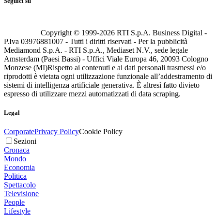
Seguici su
Copyright © 1999-
2026
RTI S.p.A. Business Digital -
P.Iva 03976881007 - Tutti i diritti riservati - Per la pubblicità
Mediamond S.p.A. - RTI S.p.A., Mediaset N.V., sede legale
Amsterdam (Paesi Bassi) - Uffici Viale Europa 46, 20093 Cologno
Monzese (MI)
Rispetto ai contenuti e ai dati personali trasmessi e/o
riprodotti è vietata ogni utilizzazione funzionale all’addestramento di
sistemi di intelligenza artificiale generativa. È altresì fatto divieto
espresso di utilizzare mezzi automatizzati di data scraping.
Legal
Corporate
Privacy Policy
Cookie Policy
Sezioni
Cronaca
Mondo
Economia
Politica
Spettacolo
Televisione
People
Lifestyle