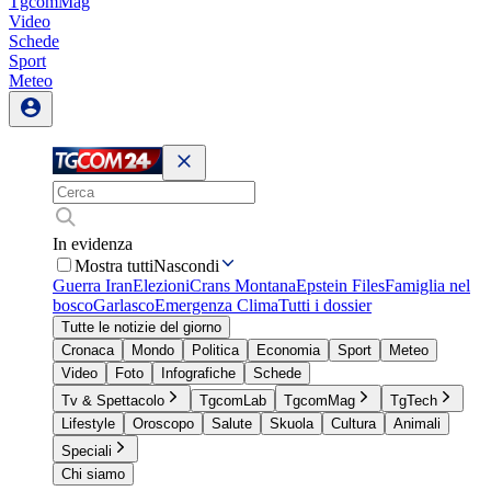
TgcomMag
Video
Schede
Sport
Meteo
In evidenza
Mostra tutti
Nascondi
Guerra Iran
Elezioni
Crans Montana
Epstein Files
Famiglia nel
bosco
Garlasco
Emergenza Clima
Tutti i dossier
Tutte le notizie del giorno
Cronaca
Mondo
Politica
Economia
Sport
Meteo
Video
Foto
Infografiche
Schede
Tv & Spettacolo
TgcomLab
TgcomMag
TgTech
Lifestyle
Oroscopo
Salute
Skuola
Cultura
Animali
Speciali
Chi siamo