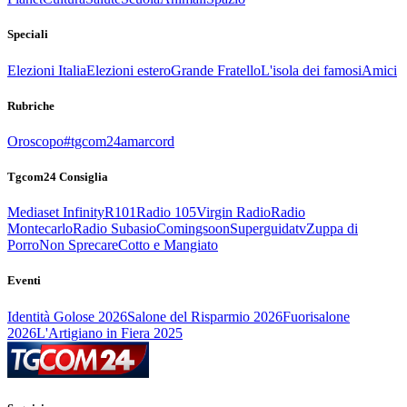
Speciali
Elezioni Italia
Elezioni estero
Grande Fratello
L'isola dei famosi
Amici
Rubriche
Oroscopo
#tgcom24amarcord
Tgcom24 Consiglia
Mediaset Infinity
R101
Radio 105
Virgin Radio
Radio
Montecarlo
Radio Subasio
Comingsoon
Superguidatv
Zuppa di
Porro
Non Sprecare
Cotto e Mangiato
Eventi
Identità Golose 2026
Salone del Risparmio 2026
Fuorisalone
2026
L'Artigiano in Fiera 2025