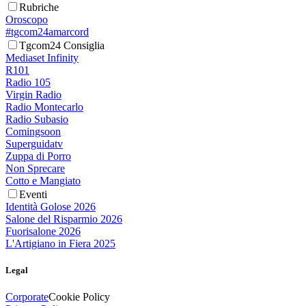
Rubriche
Oroscopo
#tgcom24amarcord
Tgcom24 Consiglia
Mediaset Infinity
R101
Radio 105
Virgin Radio
Radio Montecarlo
Radio Subasio
Comingsoon
Superguidatv
Zuppa di Porro
Non Sprecare
Cotto e Mangiato
Eventi
Identità Golose 2026
Salone del Risparmio 2026
Fuorisalone 2026
L'Artigiano in Fiera 2025
Legal
Corporate
Cookie Policy