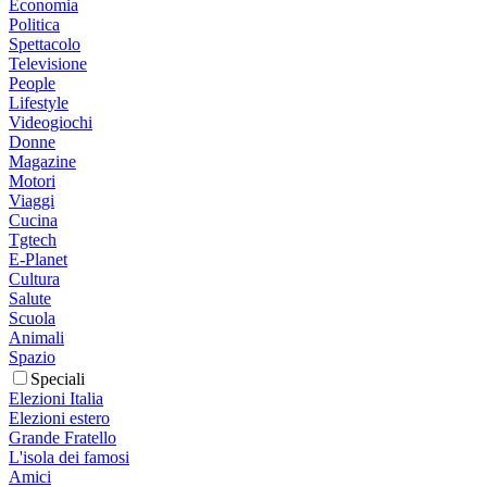
Economia
Politica
Spettacolo
Televisione
People
Lifestyle
Videogiochi
Donne
Magazine
Motori
Viaggi
Cucina
Tgtech
E-Planet
Cultura
Salute
Scuola
Animali
Spazio
Speciali
Elezioni Italia
Elezioni estero
Grande Fratello
L'isola dei famosi
Amici