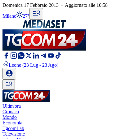
Domenica 17 Febbraio 2013
-
Aggiornato alle
10:58
Milano
27°
Leone
(23 Lug - 23 Ago)
Ultim'ora
Cronaca
Mondo
Economia
TgcomLab
Televisione