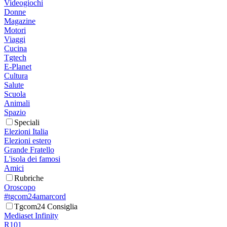
Videogiochi
Donne
Magazine
Motori
Viaggi
Cucina
Tgtech
E-Planet
Cultura
Salute
Scuola
Animali
Spazio
Speciali
Elezioni Italia
Elezioni estero
Grande Fratello
L'isola dei famosi
Amici
Rubriche
Oroscopo
#tgcom24amarcord
Tgcom24 Consiglia
Mediaset Infinity
R101