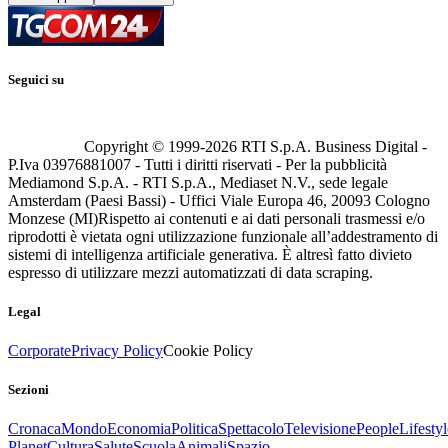
Seguici su
Copyright © 1999-
2026
RTI S.p.A. Business Digital -
P.Iva 03976881007 - Tutti i diritti riservati - Per la pubblicità
Mediamond S.p.A. - RTI S.p.A., Mediaset N.V., sede legale
Amsterdam (Paesi Bassi) - Uffici Viale Europa 46, 20093 Cologno
Monzese (MI)
Rispetto ai contenuti e ai dati personali trasmessi e/o
riprodotti è vietata ogni utilizzazione funzionale all’addestramento di
sistemi di intelligenza artificiale generativa. È altresì fatto divieto
espresso di utilizzare mezzi automatizzati di data scraping.
Legal
Corporate
Privacy Policy
Cookie Policy
Sezioni
Cronaca
Mondo
Economia
Politica
Spettacolo
Televisione
People
Lifestyl
Planet
Cultura
Salute
Scuola
Animali
Spazio