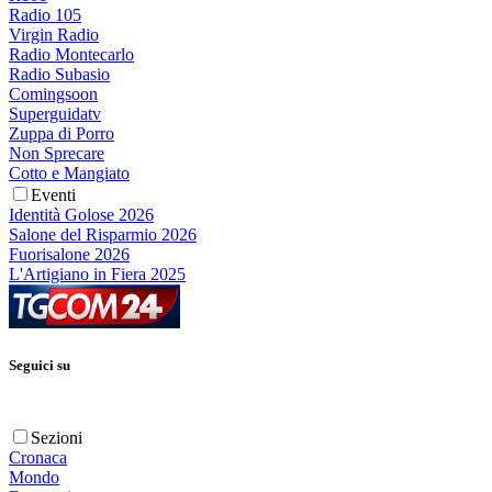
Radio 105
Virgin Radio
Radio Montecarlo
Radio Subasio
Comingsoon
Superguidatv
Zuppa di Porro
Non Sprecare
Cotto e Mangiato
Eventi
Identità Golose 2026
Salone del Risparmio 2026
Fuorisalone 2026
L'Artigiano in Fiera 2025
Seguici su
Sezioni
Cronaca
Mondo