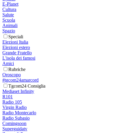
E-Planet
Cultura
Salute
Scuola
Animali
Spazio
Speciali
Elezioni Italia
Elezioni estero
Grande Fratello
L'isola dei famosi
Amici
Rubriche
Oroscopo
#tgcom24amarcord
Tgcom24 Consiglia
Mediaset Infinity
R101
Radio 105
Virgin Radio
Radio Montecarlo
Radio Subasio
Comingsoon
Superguidatv