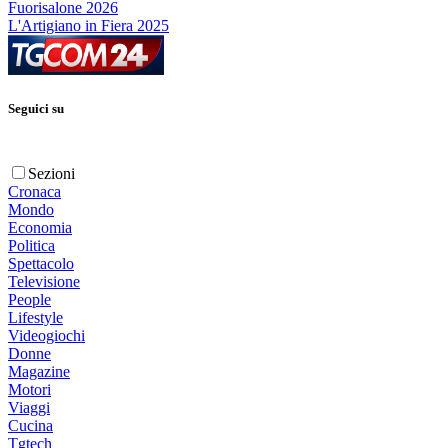
Fuorisalone 2026
L'Artigiano in Fiera 2025
Seguici su
Sezioni
Cronaca
Mondo
Economia
Politica
Spettacolo
Televisione
People
Lifestyle
Videogiochi
Donne
Magazine
Motori
Viaggi
Cucina
Tgtech