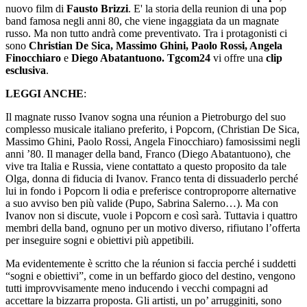
nuovo film di
Fausto Brizzi
. E' la storia della reunion di una pop
band famosa negli anni 80, che viene ingaggiata da un magnate
russo. Ma non tutto andrà come preventivato. Tra i protagonisti ci
sono
Christian De Sica, Massimo Ghini, Paolo Rossi, Angela
Finocchiaro
e
Diego Abatantuono. Tgcom24
vi offre una
clip
esclusiva
.
LEGGI ANCHE
:
Il magnate russo Ivanov sogna una réunion a Pietroburgo del suo
complesso musicale italiano preferito, i Popcorn, (Christian De Sica,
Massimo Ghini, Paolo Rossi, Angela Finocchiaro) famosissimi negli
anni ’80. Il manager della band, Franco (Diego Abatantuono), che
vive tra Italia e Russia, viene contattato a questo proposito da tale
Olga, donna di fiducia di Ivanov. Franco tenta di dissuaderlo perché
lui in fondo i Popcorn li odia e preferisce controproporre alternative
a suo avviso ben più valide (Pupo, Sabrina Salerno…). Ma con
Ivanov non si discute, vuole i Popcorn e così sarà. Tuttavia i quattro
membri della band, ognuno per un motivo diverso, rifiutano l’offerta
per inseguire sogni e obiettivi più appetibili.
Ma evidentemente è scritto che la réunion si faccia perché i suddetti
“sogni e obiettivi”, come in un beffardo gioco del destino, vengono
tutti improvvisamente meno inducendo i vecchi compagni ad
accettare la bizzarra proposta. Gli artisti, un po’ arrugginiti, sono