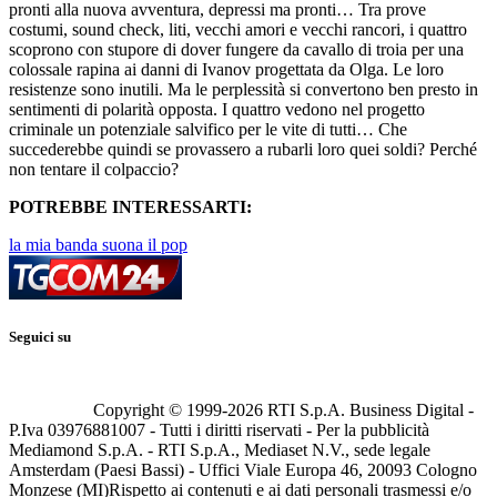
pronti alla nuova avventura, depressi ma pronti… Tra prove
costumi, sound check, liti, vecchi amori e vecchi rancori, i quattro
scoprono con stupore di dover fungere da cavallo di troia per una
colossale rapina ai danni di Ivanov progettata da Olga. Le loro
resistenze sono inutili. Ma le perplessità si convertono ben presto in
sentimenti di polarità opposta. I quattro vedono nel progetto
criminale un potenziale salvifico per le vite di tutti… Che
succederebbe quindi se provassero a rubarli loro quei soldi? Perché
non tentare il colpaccio?
POTREBBE INTERESSARTI:
la mia banda suona il pop
Seguici su
Copyright © 1999-
2026
RTI S.p.A. Business Digital -
P.Iva 03976881007 - Tutti i diritti riservati - Per la pubblicità
Mediamond S.p.A. - RTI S.p.A., Mediaset N.V., sede legale
Amsterdam (Paesi Bassi) - Uffici Viale Europa 46, 20093 Cologno
Monzese (MI)
Rispetto ai contenuti e ai dati personali trasmessi e/o