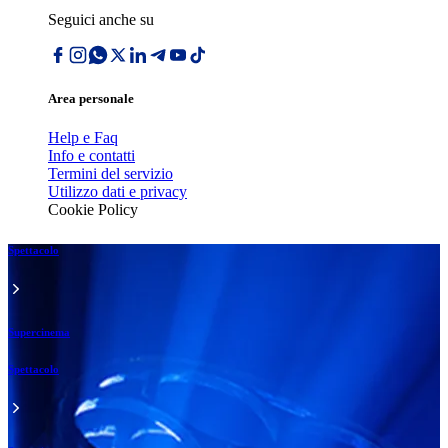
Seguici anche su
Area personale
Help e Faq
Info e contatti
Termini del servizio
Utilizzo dati e privacy
Cookie Policy
Spettacolo
Supercinema
Spettacolo