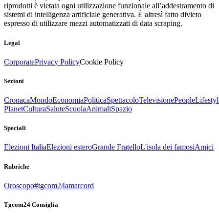
riprodotti è vietata ogni utilizzazione funzionale all’addestramento di
sistemi di intelligenza artificiale generativa. È altresì fatto divieto
espresso di utilizzare mezzi automatizzati di data scraping.
Legal
Corporate
Privacy Policy
Cookie Policy
Sezioni
Cronaca
Mondo
Economia
Politica
Spettacolo
Televisione
People
Lifestyl
Planet
Cultura
Salute
Scuola
Animali
Spazio
Speciali
Elezioni Italia
Elezioni estero
Grande Fratello
L'isola dei famosi
Amici
Rubriche
Oroscopo
#tgcom24amarcord
Tgcom24 Consiglia