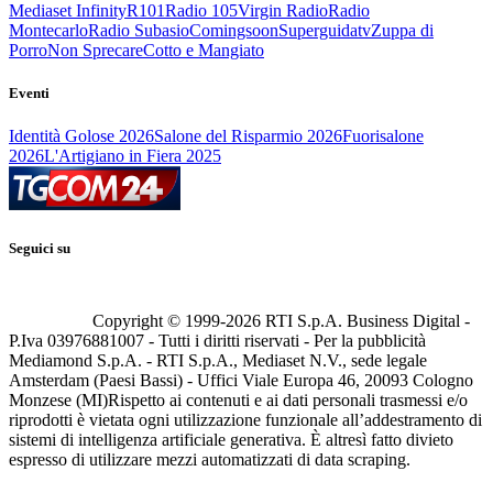
Mediaset Infinity
R101
Radio 105
Virgin Radio
Radio
Montecarlo
Radio Subasio
Comingsoon
Superguidatv
Zuppa di
Porro
Non Sprecare
Cotto e Mangiato
Eventi
Identità Golose 2026
Salone del Risparmio 2026
Fuorisalone
2026
L'Artigiano in Fiera 2025
Seguici su
Copyright © 1999-
2026
RTI S.p.A. Business Digital -
P.Iva 03976881007 - Tutti i diritti riservati - Per la pubblicità
Mediamond S.p.A. - RTI S.p.A., Mediaset N.V., sede legale
Amsterdam (Paesi Bassi) - Uffici Viale Europa 46, 20093 Cologno
Monzese (MI)
Rispetto ai contenuti e ai dati personali trasmessi e/o
riprodotti è vietata ogni utilizzazione funzionale all’addestramento di
sistemi di intelligenza artificiale generativa. È altresì fatto divieto
espresso di utilizzare mezzi automatizzati di data scraping.