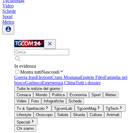
TgcomMag
Video
Schede
Sport
Meteo
In evidenza
Mostra tutti
Nascondi
Guerra Iran
Elezioni
Crans Montana
Epstein Files
Famiglia nel
bosco
Garlasco
Emergenza Clima
Tutti i dossier
Tutte le notizie del giorno
Cronaca
Mondo
Politica
Economia
Sport
Meteo
Video
Foto
Infografiche
Schede
Tv & Spettacolo
TgcomLab
TgcomMag
TgTech
Lifestyle
Oroscopo
Salute
Skuola
Cultura
Animali
Speciali
Chi siamo