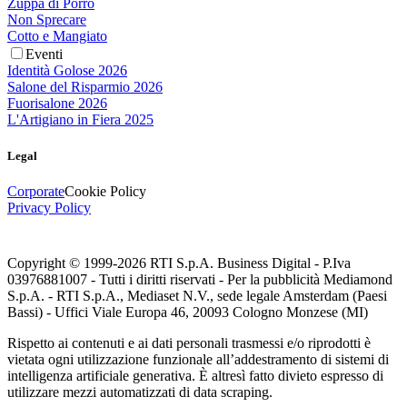
Zuppa di Porro
Non Sprecare
Cotto e Mangiato
Eventi
Identità Golose 2026
Salone del Risparmio 2026
Fuorisalone 2026
L'Artigiano in Fiera 2025
Legal
Corporate
Cookie Policy
Privacy Policy
Copyright © 1999-
2026
RTI S.p.A. Business Digital - P.Iva
03976881007 - Tutti i diritti riservati - Per la pubblicità Mediamond
S.p.A. - RTI S.p.A., Mediaset N.V., sede legale Amsterdam (Paesi
Bassi) - Uffici Viale Europa 46, 20093 Cologno Monzese (MI)
Rispetto ai contenuti e ai dati personali trasmessi e/o riprodotti è
vietata ogni utilizzazione funzionale all’addestramento di sistemi di
intelligenza artificiale generativa. È altresì fatto divieto espresso di
utilizzare mezzi automatizzati di data scraping.