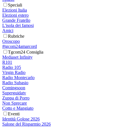
Speciali
Elezioni Italia
Elezioni estero
Grande Fratello
L'isola dei famosi
Amici
Rubriche
Oroscopo
#tgcom24amarcord
Tgcom24 Consiglia
Mediaset Infinity
R101
Radio 105
Virgin Radio
Radio Montecarlo
Radio Subasio
Comingsoon
Superguidatv
Zuppa di Porro
Non Sprecare
Cotto e Mangiato
Eventi
Identità Golose 2026
Salone del Risparmio 2026