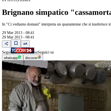
Brignano simpatico "cassamorta
In "Ci vediamo domani" interpreta un quarantenne che si trasferisce i
29 Mar 2013 - 08:41
29 Mar 2013 - 08:41
Segui
su
Seguici su
whatsapp
discover