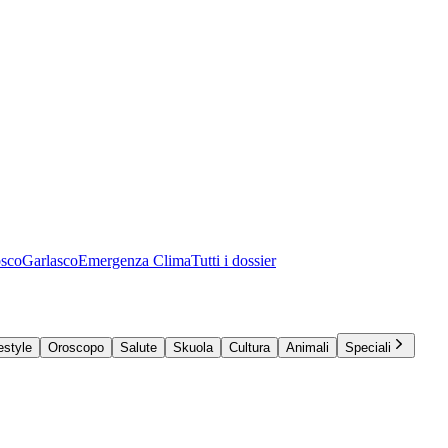
osco
Garlasco
Emergenza Clima
Tutti i dossier
estyle
Oroscopo
Salute
Skuola
Cultura
Animali
Speciali