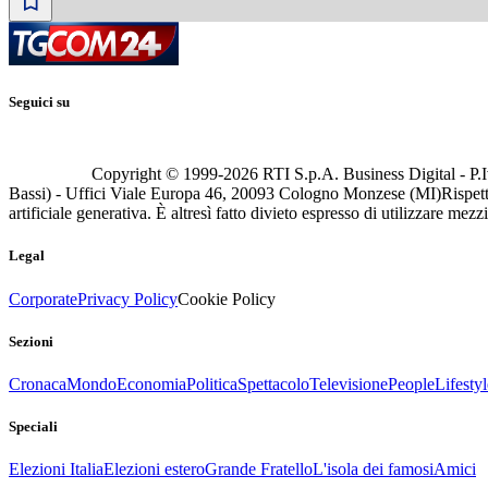
Seguici su
Copyright © 1999-
2026
RTI S.p.A. Business Digital - P.I
Bassi) - Uffici Viale Europa 46, 20093 Cologno Monzese (MI)
Rispett
artificiale generativa. È altresì fatto divieto espresso di utilizzare mez
Legal
Corporate
Privacy Policy
Cookie Policy
Sezioni
Cronaca
Mondo
Economia
Politica
Spettacolo
Televisione
People
Lifestyl
Speciali
Elezioni Italia
Elezioni estero
Grande Fratello
L'isola dei famosi
Amici