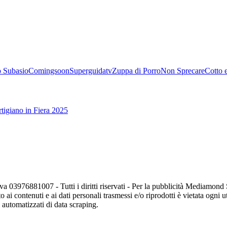
 Subasio
Comingsoon
Superguidatv
Zuppa di Porro
Non Sprecare
Cotto 
tigiano in Fiera 2025
va 03976881007 - Tutti i diritti riservati - Per la pubblicità Mediamon
o ai contenuti e ai dati personali trasmessi e/o riprodotti è vietata ogni 
zi automatizzati di data scraping.