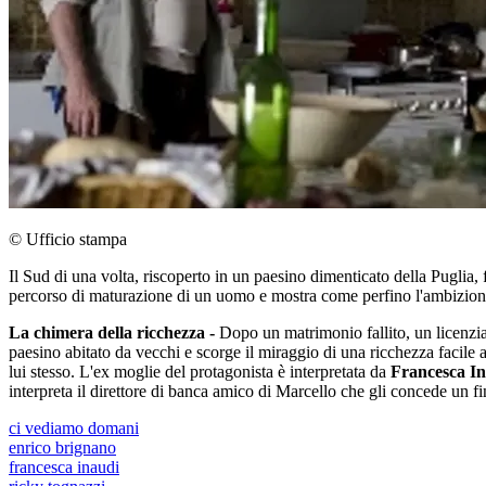
© Ufficio stampa
Il Sud di una volta, riscoperto in un paesino dimenticato della Puglia, 
percorso di maturazione di un uomo e mostra come perfino l'ambizione p
La chimera della ricchezza -
Dopo un matrimonio fallito, un licenziam
paesino abitato da vecchi e scorge il miraggio di una ricchezza facile
lui stesso. L'ex moglie del protagonista è interpretata da
Francesca I
interpreta il direttore di banca amico di Marcello che gli concede un fi
ci vediamo domani
enrico brignano
francesca inaudi