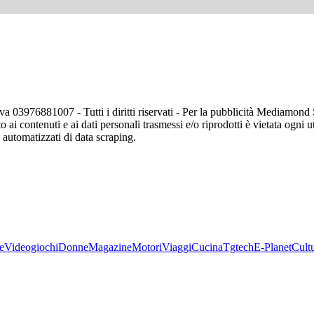
va 03976881007 - Tutti i diritti riservati - Per la pubblicità Mediamon
o ai contenuti e ai dati personali trasmessi e/o riprodotti è vietata ogni 
zi automatizzati di data scraping.
e
Videogiochi
Donne
Magazine
Motori
Viaggi
Cucina
Tgtech
E-Planet
Cult