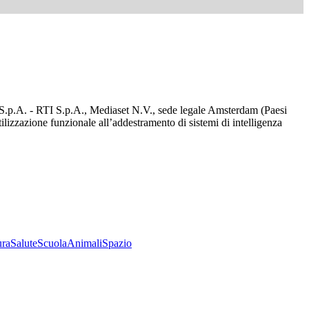
d S.p.A. - RTI S.p.A., Mediaset N.V., sede legale Amsterdam (Paesi
utilizzazione funzionale all’addestramento di sistemi di intelligenza
ura
Salute
Scuola
Animali
Spazio