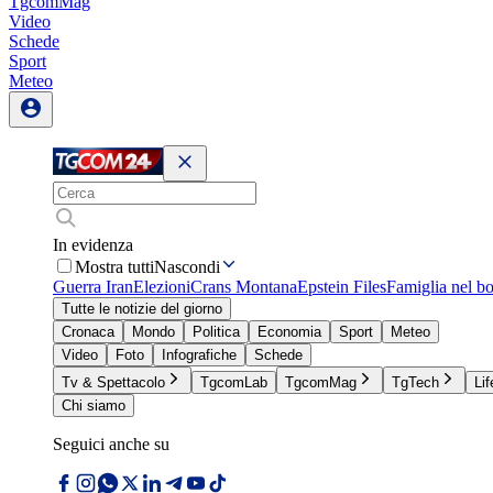
TgcomMag
Video
Schede
Sport
Meteo
In evidenza
Mostra tutti
Nascondi
Guerra Iran
Elezioni
Crans Montana
Epstein Files
Famiglia nel b
Tutte le notizie del giorno
Cronaca
Mondo
Politica
Economia
Sport
Meteo
Video
Foto
Infografiche
Schede
Tv & Spettacolo
TgcomLab
TgcomMag
TgTech
Lif
Chi siamo
Seguici anche su