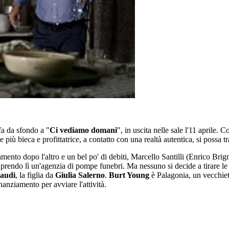
fa da sfondo a "
Ci vediamo domani
", in uscita nelle sale l'11 aprile. 
iù bieca e profittatrice, a contatto con una realtà autentica, si possa 
ento dopo l'altro e un bel po' di debiti, Marcello Santilli (Enrico Bri
 aprendo lì un'agenzia di pompe funebri. Ma nessuno si decide a tirare l
naudi
, la figlia da
Giulia Salerno
.
Burt Young
è Palagonia, un vecchiet
nanziamento per avviare l'attività.