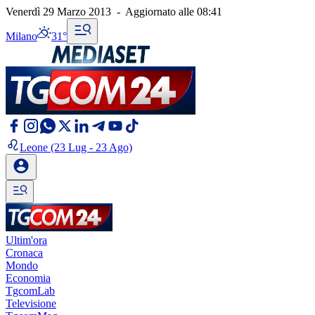
Venerdì 29 Marzo 2013
-
Aggiornato alle
08:41
Milano
31°
Leone
(23 Lug - 23 Ago)
Ultim'ora
Cronaca
Mondo
Economia
TgcomLab
Televisione