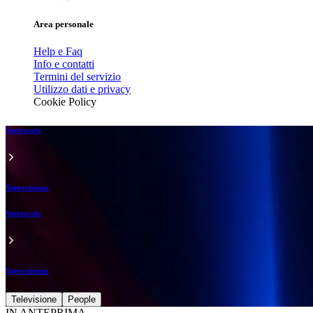
Area personale
Help e Faq
Info e contatti
Termini del servizio
Utilizzo dati e privacy
Cookie Policy
Spettacolo
Supercinema
Spettacolo
Supercinema
Televisione
People
IN ANTEPRIMA