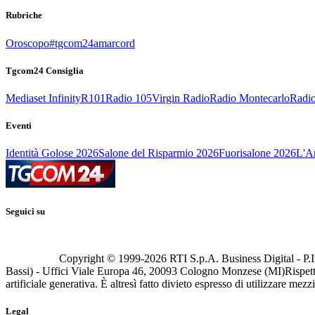
Rubriche
Oroscopo
#tgcom24amarcord
Tgcom24 Consiglia
Mediaset Infinity
R101
Radio 105
Virgin Radio
Radio Montecarlo
Radio
Eventi
Identità Golose 2026
Salone del Risparmio 2026
Fuorisalone 2026
L'Ar
Seguici su
Copyright © 1999-
2026
RTI S.p.A. Business Digital - P.I
Bassi) - Uffici Viale Europa 46, 20093 Cologno Monzese (MI)
Rispett
artificiale generativa. È altresì fatto divieto espresso di utilizzare mez
Legal