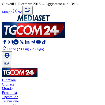
Giovedì 1 Dicembre 2016
-
Aggiornato alle
13:13
Milano
26°
Leone
(23 Lug - 23 Ago)
Ultim'ora
Cronaca
Mondo
Economia
TgcomLab
Televisione