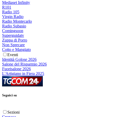
Mediaset Infinity
R101
Radio 105
Virgin Radio
Radio Montecarlo
Radio Subasio
Comingsoon
Superguidatv
Zuppa di Porro
Non Sprecare
Cotto e Mangiato
Eventi
Identità Golose 2026
Salone del Risparmio 2026
Fuorisalone 2026
L'Artigiano in Fiera 2025
Seguici su
Sezioni
Cronaca