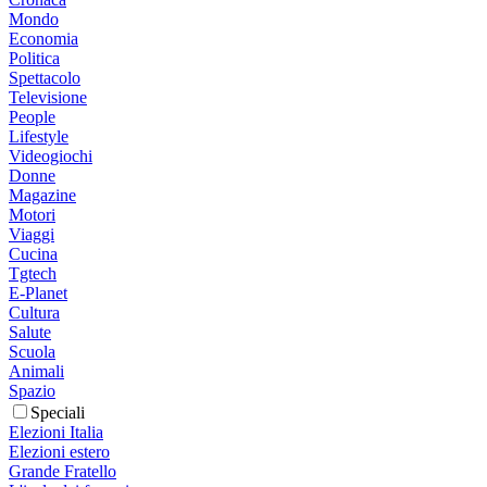
Mondo
Economia
Politica
Spettacolo
Televisione
People
Lifestyle
Videogiochi
Donne
Magazine
Motori
Viaggi
Cucina
Tgtech
E-Planet
Cultura
Salute
Scuola
Animali
Spazio
Speciali
Elezioni Italia
Elezioni estero
Grande Fratello