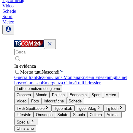
TgcomMag
Video
Schede
Sport
Meteo
In evidenza
Mostra tutti
Nascondi
Guerra Iran
Elezioni
Crans Montana
Epstein Files
Famiglia nel
bosco
Garlasco
Emergenza Clima
Tutti i dossier
Tutte le notizie del giorno
Cronaca
Mondo
Politica
Economia
Sport
Meteo
Video
Foto
Infografiche
Schede
Tv & Spettacolo
TgcomLab
TgcomMag
TgTech
Lifestyle
Oroscopo
Salute
Skuola
Cultura
Animali
Speciali
Chi siamo