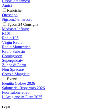
L'isola dei famosi
Amici
Rubriche
Oroscopo
#tgcom24amarcord
Tgcom24 Consiglia
Mediaset Infinity
R101
Radio 105
Virgin Radio
Radio Montecarlo
Radio Subasio
Comingsoon
Superguidatv
Zuppa di Porro
Non Sprecare
Cotto e Mangiato
Eventi
Identità Golose 2026
Salone del Risparmio 2026
Fuorisalone 2026
L'Artigiano in Fiera 2025
Legal