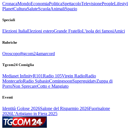
Cronaca
Mondo
Economia
Politica
Spettacolo
Televisione
People
Lifestyl
Planet
Cultura
Salute
Scuola
Animali
Spazio
Speciali
Elezioni Italia
Elezioni estero
Grande Fratello
L'isola dei famosi
Amici
Rubriche
Oroscopo
#tgcom24amarcord
Tgcom24 Consiglia
Mediaset Infinity
R101
Radio 105
Virgin Radio
Radio
Montecarlo
Radio Subasio
Comingsoon
Superguidatv
Zuppa di
Porro
Non Sprecare
Cotto e Mangiato
Eventi
Identità Golose 2026
Salone del Risparmio 2026
Fuorisalone
2026
L'Artigiano in Fiera 2025