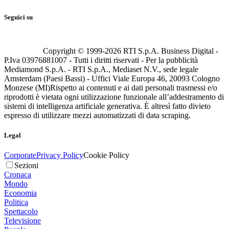
Seguici su
Copyright © 1999-
2026
RTI S.p.A. Business Digital -
P.Iva 03976881007 - Tutti i diritti riservati - Per la pubblicità
Mediamond S.p.A. - RTI S.p.A., Mediaset N.V., sede legale
Amsterdam (Paesi Bassi) - Uffici Viale Europa 46, 20093 Cologno
Monzese (MI)
Rispetto ai contenuti e ai dati personali trasmessi e/o
riprodotti è vietata ogni utilizzazione funzionale all’addestramento di
sistemi di intelligenza artificiale generativa. È altresì fatto divieto
espresso di utilizzare mezzi automatizzati di data scraping.
Legal
Corporate
Privacy Policy
Cookie Policy
Sezioni
Cronaca
Mondo
Economia
Politica
Spettacolo
Televisione