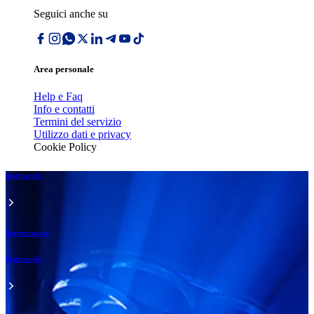
Seguici anche su
Area personale
Help e Faq
Info e contatti
Termini del servizio
Utilizzo dati e privacy
Cookie Policy
Spettacolo
Supercinema
Spettacolo