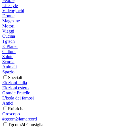
People
Lifestyle
Videogiochi
Donne
Magazine
Motori
Viaggi
Cucina
Tgtech
E-Planet
Cultura
Salute
Scuola
Animali
Spazio
Speciali
Elezioni Italia
Elezioni estero
Grande Fratello
L'isola dei famosi
Amici
Rubriche
Oroscopo
#tgcom24amarcord
Tgcom24 Consiglia