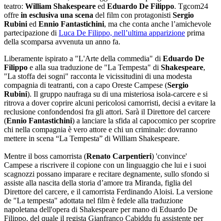
teatro:
William Shakespeare
ed
Eduardo De Filippo
. Tgcom24
offre
in esclusiva una scena
del film con protagonisti
Sergio
Rubini
ed
Ennio Fantastichini
, ma che conta anche l’amichevole
partecipazione di
Luca De Filippo, nell’ultima apparizione
prima
della scomparsa avvenuta un anno fa.
Liberamente ispirato a "L'Arte della commedia" di
Eduardo De
Filippo
e alla sua traduzione de "La Tempesta" di
Shakespeare
,
"La stoffa dei sogni" racconta le vicissitudini di una modesta
compagnia di teatranti, con a capo Oreste Campese (
Sergio
Rubini
). Il gruppo naufraga su di una misteriosa isola-carcere e si
ritrova a dover coprire alcuni pericolosi camorristi, decisi a evitare la
reclusione confondendosi fra gli attori. Sarà il Direttore del carcere
(
Ennio Fantastichini
) a lanciare la sfida al capocomico per scoprire
chi nella compagnia è vero attore e chi un criminale: dovranno
mettere in scena “La Tempesta” di William Shakespeare.
Mentre il boss camorrista (
Renato Carpentieri
) 'convince'
Campese a riscrivere il copione con un linguaggio che lui e i suoi
scagnozzi possano imparare e recitare degnamente, sullo sfondo si
assiste alla nascita della storia d’amore tra Miranda, figlia del
Direttore del carcere, e il camorrista Ferdinando Aloisi. La versione
de "La tempesta" adottata nel film è fedele alla traduzione
napoletana dell'opera di Shakespeare per mano di Eduardo De
Filippo, del quale il regista Gianfranco Cabiddu fu assistente per