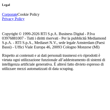
Legal
Corporate
Cookie Policy
Privacy Policy
Copyright © 1999-
2026
RTI S.p.A. Business Digital - P.Iva
03976881007 - Tutti i diritti riservati - Per la pubblicità Mediamond
S.p.A. - RTI S.p.A., Mediaset N.V., sede legale Amsterdam (Paesi
Bassi) - Uffici Viale Europa 46, 20093 Cologno Monzese (MI)
Rispetto ai contenuti e ai dati personali trasmessi e/o riprodotti è
vietata ogni utilizzazione funzionale all’addestramento di sistemi di
intelligenza artificiale generativa. È altresì fatto divieto espresso di
utilizzare mezzi automatizzati di data scraping.