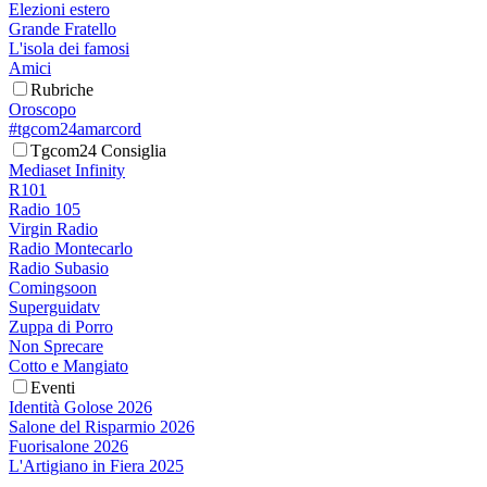
Elezioni estero
Grande Fratello
L'isola dei famosi
Amici
Rubriche
Oroscopo
#tgcom24amarcord
Tgcom24 Consiglia
Mediaset Infinity
R101
Radio 105
Virgin Radio
Radio Montecarlo
Radio Subasio
Comingsoon
Superguidatv
Zuppa di Porro
Non Sprecare
Cotto e Mangiato
Eventi
Identità Golose 2026
Salone del Risparmio 2026
Fuorisalone 2026
L'Artigiano in Fiera 2025