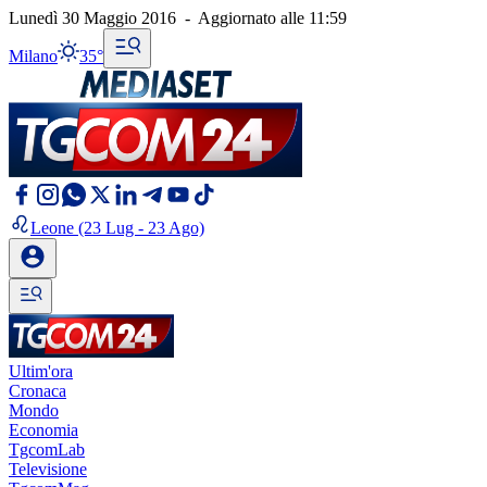
Lunedì 30 Maggio 2016
-
Aggiornato alle
11:59
Milano
35°
Leone
(23 Lug - 23 Ago)
Ultim'ora
Cronaca
Mondo
Economia
TgcomLab
Televisione