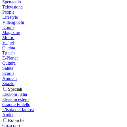
Spettacolo
Televisione
People
Lifestyle
Videogiochi
Donne
Magazine
Motori
Viaggi
Cucina
Tgtech
E-Planet
Cultura
Salute
Scuola
Animali
Spazio
Speciali
Elezioni Italia
Elezioni estero
Grande Fratello
L'isola dei famosi
Amici
Rubriche
Oroscopo