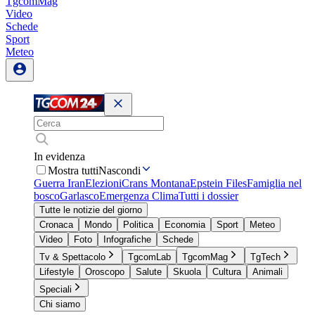
TgcomMag
Video
Schede
Sport
Meteo
In evidenza
Mostra tutti
Nascondi
Guerra Iran
Elezioni
Crans Montana
Epstein Files
Famiglia nel
bosco
Garlasco
Emergenza Clima
Tutti i dossier
Tutte le notizie del giorno
Cronaca
Mondo
Politica
Economia
Sport
Meteo
Video
Foto
Infografiche
Schede
Tv & Spettacolo
TgcomLab
TgcomMag
TgTech
Lifestyle
Oroscopo
Salute
Skuola
Cultura
Animali
Speciali
Chi siamo