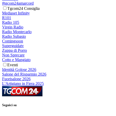
#tgcom24amarcord
Tgcom24 Consiglia
Mediaset Infinity
R101
Radio 105
Virgin Radio
Radio Montecarlo
Radio Subasio
Comingsoon
Superguidatv
Zuppa di Porro
Non Sprecare
Cotto e Mangiato
Eventi
Identità Golose 2026
Salone del Risparmio 2026
Fuorisalone 2026
L'Artigiano in Fiera 2025
Seguici su