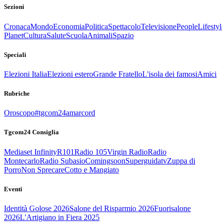
Sezioni
Cronaca
Mondo
Economia
Politica
Spettacolo
Televisione
People
Lifestyl
Planet
Cultura
Salute
Scuola
Animali
Spazio
Speciali
Elezioni Italia
Elezioni estero
Grande Fratello
L'isola dei famosi
Amici
Rubriche
Oroscopo
#tgcom24amarcord
Tgcom24 Consiglia
Mediaset Infinity
R101
Radio 105
Virgin Radio
Radio
Montecarlo
Radio Subasio
Comingsoon
Superguidatv
Zuppa di
Porro
Non Sprecare
Cotto e Mangiato
Eventi
Identità Golose 2026
Salone del Risparmio 2026
Fuorisalone
2026
L'Artigiano in Fiera 2025