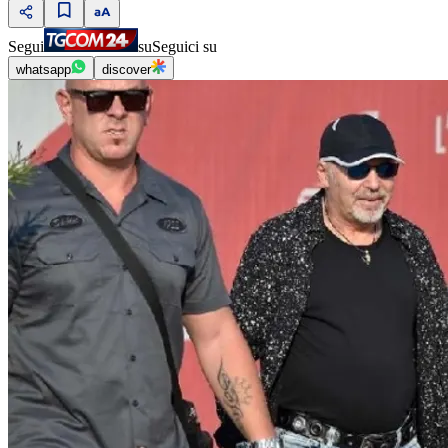
Segui
su
Seguici su
whatsapp
discover