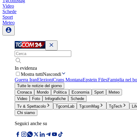
TgcomMag
Video
Schede
Sport
Meteo
In evidenza
Mostra tutti
Nascondi
Guerra Iran
Elezioni
Crans Montana
Epstein Files
Famiglia nel b
Tutte le notizie del giorno
Cronaca
Mondo
Politica
Economia
Sport
Meteo
Video
Foto
Infografiche
Schede
Tv & Spettacolo
TgcomLab
TgcomMag
TgTech
Lif
Chi siamo
Seguici anche su