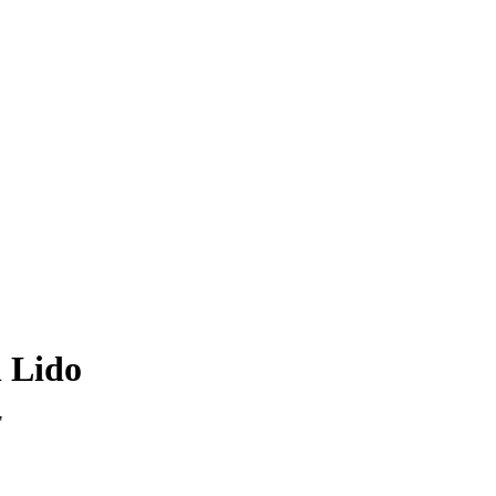
l Lido
"