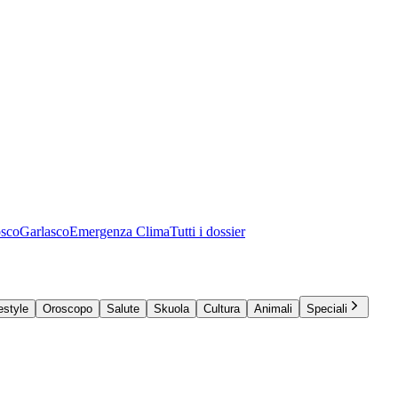
osco
Garlasco
Emergenza Clima
Tutti i dossier
estyle
Oroscopo
Salute
Skuola
Cultura
Animali
Speciali