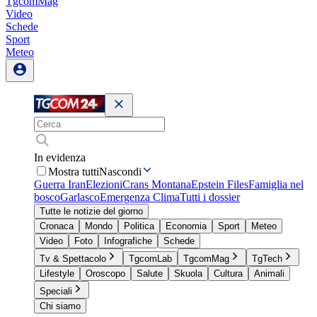
TgcomMag
Video
Schede
Sport
Meteo
In evidenza
Mostra tutti
Nascondi
Guerra Iran
Elezioni
Crans Montana
Epstein Files
Famiglia nel
bosco
Garlasco
Emergenza Clima
Tutti i dossier
Tutte le notizie del giorno
Cronaca
Mondo
Politica
Economia
Sport
Meteo
Video
Foto
Infografiche
Schede
Tv & Spettacolo
TgcomLab
TgcomMag
TgTech
Lifestyle
Oroscopo
Salute
Skuola
Cultura
Animali
Speciali
Chi siamo