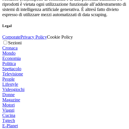
riprodotti è vietata ogni utilizzazione funzionale all’addestramento di
sistemi di intelligenza artificiale generativa. È altresì fatto divieto
espresso di utilizzare mezzi automatizzati di data scraping.
Legal
Corporate
Privacy Policy
Cookie Policy
Sezioni
Cronaca
Mondo
Economia
Politica
Spettacolo
Televisione
People
Lifestyle
Videogiochi
Donne
Magazine
Motori
Viaggi
Cucina
Tgtech
E-Planet