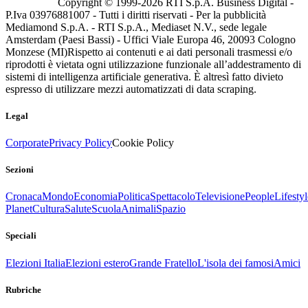
Copyright © 1999-
2026
RTI S.p.A. Business Digital -
P.Iva 03976881007 - Tutti i diritti riservati - Per la pubblicità
Mediamond S.p.A. - RTI S.p.A., Mediaset N.V., sede legale
Amsterdam (Paesi Bassi) - Uffici Viale Europa 46, 20093 Cologno
Monzese (MI)
Rispetto ai contenuti e ai dati personali trasmessi e/o
riprodotti è vietata ogni utilizzazione funzionale all’addestramento di
sistemi di intelligenza artificiale generativa. È altresì fatto divieto
espresso di utilizzare mezzi automatizzati di data scraping.
Legal
Corporate
Privacy Policy
Cookie Policy
Sezioni
Cronaca
Mondo
Economia
Politica
Spettacolo
Televisione
People
Lifestyl
Planet
Cultura
Salute
Scuola
Animali
Spazio
Speciali
Elezioni Italia
Elezioni estero
Grande Fratello
L'isola dei famosi
Amici
Rubriche