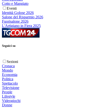
Cotto e Mangiato
Eventi
Identità Golose 2026
Salone del Risparmio 2026
Fuorisalone 2026
L'Artigiano in Fiera 2025
Seguici su
Sezioni
Cronaca
Mondo
Economia
Politica
Spettacolo
Televisione
People
Lifestyle
Videogiochi
Donne