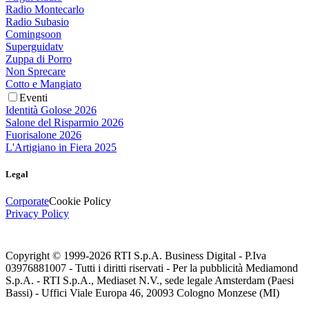
Radio Montecarlo
Radio Subasio
Comingsoon
Superguidatv
Zuppa di Porro
Non Sprecare
Cotto e Mangiato
Eventi
Identità Golose 2026
Salone del Risparmio 2026
Fuorisalone 2026
L'Artigiano in Fiera 2025
Legal
Corporate
Cookie Policy
Privacy Policy
Copyright © 1999-
2026
RTI S.p.A. Business Digital - P.Iva
03976881007 - Tutti i diritti riservati - Per la pubblicità Mediamond
S.p.A. - RTI S.p.A., Mediaset N.V., sede legale Amsterdam (Paesi
Bassi) - Uffici Viale Europa 46, 20093 Cologno Monzese (MI)