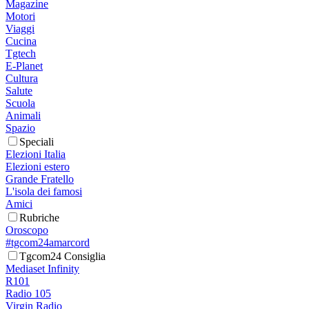
Magazine
Motori
Viaggi
Cucina
Tgtech
E-Planet
Cultura
Salute
Scuola
Animali
Spazio
Speciali
Elezioni Italia
Elezioni estero
Grande Fratello
L'isola dei famosi
Amici
Rubriche
Oroscopo
#tgcom24amarcord
Tgcom24 Consiglia
Mediaset Infinity
R101
Radio 105
Virgin Radio