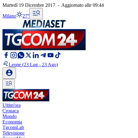
Martedì 19 Dicembre 2017
-
Aggiornato alle
09:44
Milano
27°
Leone
(23 Lug - 23 Ago)
Ultim'ora
Cronaca
Mondo
Economia
TgcomLab
Televisione