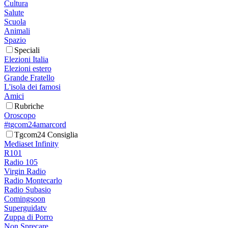
Cultura
Salute
Scuola
Animali
Spazio
Speciali
Elezioni Italia
Elezioni estero
Grande Fratello
L'isola dei famosi
Amici
Rubriche
Oroscopo
#tgcom24amarcord
Tgcom24 Consiglia
Mediaset Infinity
R101
Radio 105
Virgin Radio
Radio Montecarlo
Radio Subasio
Comingsoon
Superguidatv
Zuppa di Porro
Non Sprecare