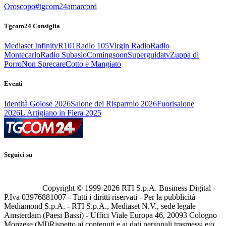
Oroscopo
#tgcom24amarcord
Tgcom24 Consiglia
Mediaset Infinity
R101
Radio 105
Virgin Radio
Radio
Montecarlo
Radio Subasio
Comingsoon
Superguidatv
Zuppa di
Porro
Non Sprecare
Cotto e Mangiato
Eventi
Identità Golose 2026
Salone del Risparmio 2026
Fuorisalone
2026
L'Artigiano in Fiera 2025
Seguici su
Copyright © 1999-
2026
RTI S.p.A. Business Digital -
P.Iva 03976881007 - Tutti i diritti riservati - Per la pubblicità
Mediamond S.p.A. - RTI S.p.A., Mediaset N.V., sede legale
Amsterdam (Paesi Bassi) - Uffici Viale Europa 46, 20093 Cologno
Monzese (MI)
Rispetto ai contenuti e ai dati personali trasmessi e/o