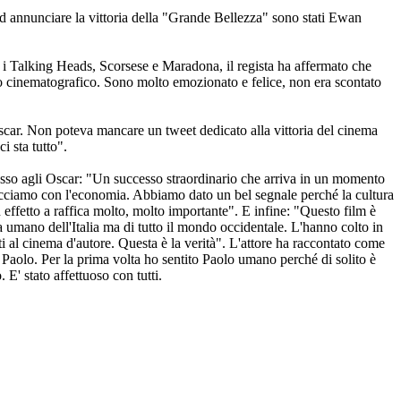
 Ad annunciare la vittoria della "Grande Bellezza" sono stati Ewan
ini, i Talking Heads, Scorsese e Maradona, il regista ha affermato che
olo cinematografico. Sono molto emozionato e felice, non era scontato
Oscar. Non poteva mancare un tweet dedicato alla vittoria del cinema
 sta tutto".
esso agli Oscar: "Un successo straordinario che arriva in un momento
 facciamo con l'economia. Abbiamo dato un bel segnale perché la cultura
un effetto a raffica molto, molto importante". E infine: "Questo film è
 umano dell'Italia ma di tutto il mondo occidentale. L'hanno colto in
 al cinema d'autore. Questa è la verità". L'attore ha raccontato come
a Paolo. Per la prima volta ho sentito Paolo umano perché di solito è
 E' stato affettuoso con tutti.