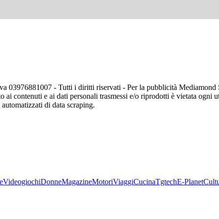
va 03976881007 - Tutti i diritti riservati - Per la pubblicità Mediamon
o ai contenuti e ai dati personali trasmessi e/o riprodotti è vietata ogni 
zi automatizzati di data scraping.
e
Videogiochi
Donne
Magazine
Motori
Viaggi
Cucina
Tgtech
E-Planet
Cult