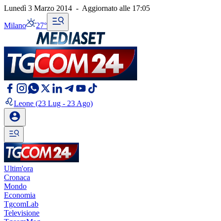
Lunedì 3 Marzo 2014
-
Aggiornato alle
17:05
Milano
27°
Leone
(23 Lug - 23 Ago)
Ultim'ora
Cronaca
Mondo
Economia
TgcomLab
Televisione