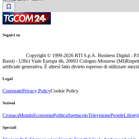
Seguici su
Copyright © 1999-
2026
RTI S.p.A. Business Digital - P.I
Bassi) - Uffici Viale Europa 46, 20093 Cologno Monzese (MI)
Rispett
artificiale generativa. È altresì fatto divieto espresso di utilizzare mez
Legal
Corporate
Privacy Policy
Cookie Policy
Sezioni
Cronaca
Mondo
Economia
Politica
Spettacolo
Televisione
People
Lifestyl
Speciali