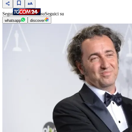
Segui
su
Seguici su
whatsapp
discover