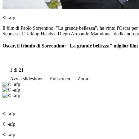
© -afp
Il film di Paolo Sorrentino, "La grande bellezza", ha vinto l'Oscar per il
Scorsese, i Talking Heads e Diego Armando Maradona" dedicando poi l
Oscar, il trionfo di Sorrentino: "La grande bellezza" miglior film
1
di 21
Avvia slideshow
Fullscreen
Zoom
© -afp
© -afp
© -afp