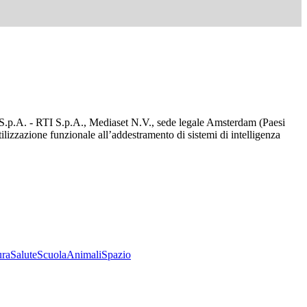
d S.p.A. - RTI S.p.A., Mediaset N.V., sede legale Amsterdam (Paesi
utilizzazione funzionale all’addestramento di sistemi di intelligenza
ura
Salute
Scuola
Animali
Spazio