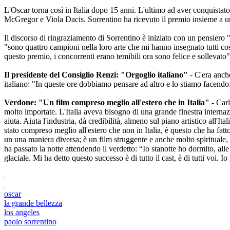
L'Oscar torna così in Italia dopo 15 anni. L'ultimo ad aver conquistat
McGregor e Viola Dacis. Sorrentino ha ricevuto il premio insieme a un 
Il discorso di ringraziamento di Sorrentino è iniziato con un pensiero "a
"sono quattro campioni nella loro arte che mi hanno insegnato tutti co
questo premio, i concorrenti erano temibili ora sono felice e sollevato"
Il presidente del Consiglio Renzi: "Orgoglio italiano"
- C'era anch
italiano: "In queste ore dobbiamo pensare ad altro e lo stiamo facend
Verdone: "Un film compreso meglio all'estero che in Italia"
- Car
molto importate. L'Italia aveva bisogno di una grande finestra interna
aiuta. Aiuta l'industria, dà credibilità, almeno sul piano artistico all'
stato compreso meglio all'estero che non in Italia, è questo che ha fa
un una maniera diversa; è un film struggente e anche molto spirituale
ha passato la notte attendendo il verdetto: “Io stanotte ho dormito, al
glaciale. Mi ha detto questo successo è di tutto il cast, è di tutti voi. 
oscar
la grande bellezza
los angeles
paolo sorrentino