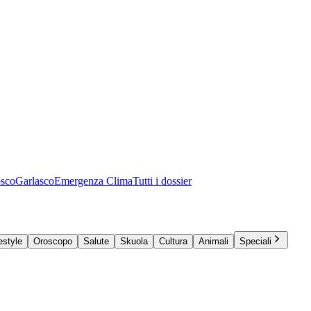
osco
Garlasco
Emergenza Clima
Tutti i dossier
estyle
Oroscopo
Salute
Skuola
Cultura
Animali
Speciali