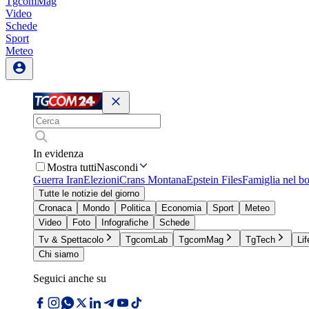
TgcomMag
Video
Schede
Sport
Meteo
In evidenza
Mostra tutti
Nascondi
Guerra Iran
Elezioni
Crans Montana
Epstein Files
Famiglia nel b
Tutte le notizie del giorno
Cronaca
Mondo
Politica
Economia
Sport
Meteo
Video
Foto
Infografiche
Schede
Tv & Spettacolo
TgcomLab
TgcomMag
TgTech
Lif
Chi siamo
Seguici anche su