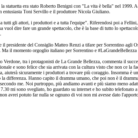
o la statuetta era stato Roberto Benigni con "La vita è bella" nel 1999.
entusiasta Toni Servillo e il produttore Nicola Giuliano.
 tutti gli attori, i produttori e a tutta l'equipe". Riferendosi poi a Fell
sa vuol dire fare un grande spettacolo, che è la base di tutto lo spettac
.
e il presidente del Consiglio Matteo Renzi a tifare per Sorrentino agli 
o. Ma il momento orgoglio italiano per Sorrentino e #LaGrandeBellezza ci
lo Verdone, tra i protagonisti de La Grande Bellezza, commenta il succ
zionale e sono felice che sia arrivata con la cultura visto che non ce la
Italia, aiuterà sicuramente i produttori a trovare più coraggio. Insomma è 
tto la differenza. Hanno capito il dramma umano, che poi non è il dramma
, secondo me. Noi purtroppo, più andiamo avanti e più siamo meno adatti
le 7.30 mi sono svegliato, ho guardato su internet e ho subito telefonato 
Io non avrei potuto far nulla se ognuno di voi non mi avesse dato l'apporto.