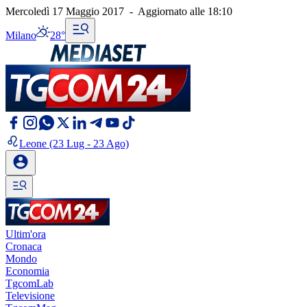
Mercoledì 17 Maggio 2017
-
Aggiornato alle
18:10
Milano
28°
Leone
(23 Lug - 23 Ago)
Ultim'ora
Cronaca
Mondo
Economia
TgcomLab
Televisione