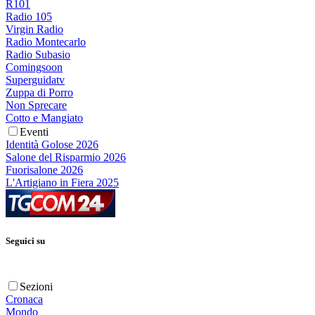
R101
Radio 105
Virgin Radio
Radio Montecarlo
Radio Subasio
Comingsoon
Superguidatv
Zuppa di Porro
Non Sprecare
Cotto e Mangiato
Eventi
Identità Golose 2026
Salone del Risparmio 2026
Fuorisalone 2026
L'Artigiano in Fiera 2025
Seguici su
Sezioni
Cronaca
Mondo