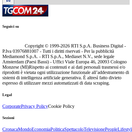
Seguici su
Copyright © 1999-
2026
RTI S.p.A. Business Digital -
P.Iva 03976881007 - Tutti i diritti riservati - Per la pubblicità
Mediamond S.p.A. - RTI S.p.A., Mediaset N.V., sede legale
Amsterdam (Paesi Bassi) - Uffici Viale Europa 46, 20093 Cologno
Monzese (MI)
Rispetto ai contenuti e ai dati personali trasmessi e/o
riprodotti è vietata ogni utilizzazione funzionale all’addestramento di
sistemi di intelligenza artificiale generativa. È altresì fatto divieto
espresso di utilizzare mezzi automatizzati di data scraping.
Legal
Corporate
Privacy Policy
Cookie Policy
Sezioni
Cronaca
Mondo
Economia
Politica
Spettacolo
Televisione
People
Lifestyl