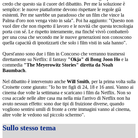
credo che questo sia il cuore del dibattito. Per me la soluzione è
semplice: le nuove piattaforme devono rispettare le regole già
esistenti. Per me sarebbe un paradosso che un film che vince la
Palma d'oro non venga visto in sala". Poi ha aggiunto: "Questo non
vuol dire che non rispetto il lavoro e le novità che questa tecnologia
porta con sé. Le rispetto interamente, ma finché vivrò combatterò
per una cosa che secondo me le nuove generazioni non conoscono
quella capacità di ipnotizzarti che solo i film visti in sala hanno".
Quest'anno sono due i film in Concorso che verranno trasmessi
direttamente su Netflix: il fantasy
"Okja" di Bong Joon Ho
e la
commedia
"The Meyerowitz Stories" diretta da Noah
Baumbach
.
Nel dibattito è intervenuto anche
Will Smith
, per la prima volta sulla
Croisette come giurato: "Io ho tre figli di 24, 18 e 16 anni. Vanno ai
cinema due volte la settimana e scaricano i film da Netflix. Non so
cosa accade nelle altre casa ma nella mia l'arrivo di Netflix non ha
avuto nessun effetto: sono due tipi di fruizione diverse, quando
vogliono sentirsi umili di fronte a certe immagini vanno al cinema,
altre volte le vedono sul piccolo schermo".
Sullo stesso tema