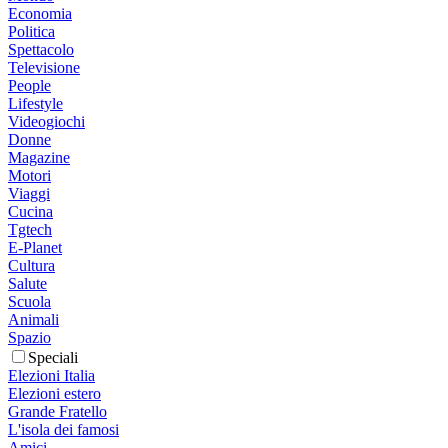
Economia
Politica
Spettacolo
Televisione
People
Lifestyle
Videogiochi
Donne
Magazine
Motori
Viaggi
Cucina
Tgtech
E-Planet
Cultura
Salute
Scuola
Animali
Spazio
Speciali
Elezioni Italia
Elezioni estero
Grande Fratello
L'isola dei famosi
Amici