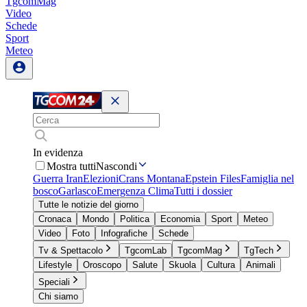
TgcomMag
Video
Schede
Sport
Meteo
In evidenza
Mostra tutti
Nascondi
Guerra Iran
Elezioni
Crans Montana
Epstein Files
Famiglia nel
bosco
Garlasco
Emergenza Clima
Tutti i dossier
Tutte le notizie del giorno
Cronaca
Mondo
Politica
Economia
Sport
Meteo
Video
Foto
Infografiche
Schede
Tv & Spettacolo
TgcomLab
TgcomMag
TgTech
Lifestyle
Oroscopo
Salute
Skuola
Cultura
Animali
Speciali
Chi siamo