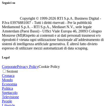
Seguici su
Copyright © 1999-
2026
RTI S.p.A. Business Digital -
P.Iva 03976881007 - Tutti i diritti riservati - Per la pubblicità
Mediamond S.p.A. - RTI S.p.A., Mediaset N.V., sede legale
Amsterdam (Paesi Bassi) - Uffici Viale Europa 46, 20093 Cologno
Monzese (MI)
Rispetto ai contenuti e ai dati personali trasmessi e/o
riprodotti è vietata ogni utilizzazione funzionale all’addestramento di
sistemi di intelligenza artificiale generativa. È altresì fatto divieto
espresso di utilizzare mezzi automatizzati di data scraping.
Legal
Corporate
Privacy Policy
Cookie Policy
Sezioni
Cronaca
Mondo
Economia
Politica
Spettacolo
Televisione
People
Lifestyle