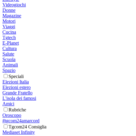
Videogiochi
Donne
Magazine
Motori
Viaggi
Cucina
Tgtech
E-Planet
Cultura
Salute
Scuola
Animali
Spazio
Speciali
Elezioni Italia
Elezioni estero
Grande Fratello
L'isola dei famosi
Amici
Rubriche
Oroscopo
#tgcom24amarcord
Tgcom24 Consiglia
Mediaset Infinity