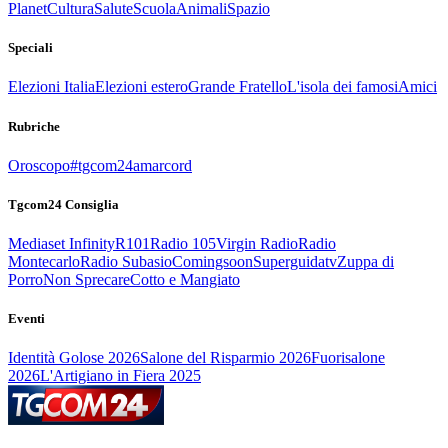
Planet
Cultura
Salute
Scuola
Animali
Spazio
Speciali
Elezioni Italia
Elezioni estero
Grande Fratello
L'isola dei famosi
Amici
Rubriche
Oroscopo
#tgcom24amarcord
Tgcom24 Consiglia
Mediaset Infinity
R101
Radio 105
Virgin Radio
Radio
Montecarlo
Radio Subasio
Comingsoon
Superguidatv
Zuppa di
Porro
Non Sprecare
Cotto e Mangiato
Eventi
Identità Golose 2026
Salone del Risparmio 2026
Fuorisalone
2026
L'Artigiano in Fiera 2025