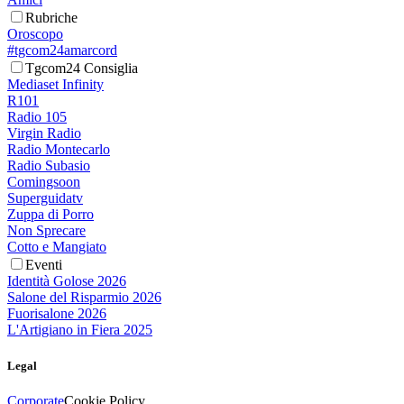
Rubriche
Oroscopo
#tgcom24amarcord
Tgcom24 Consiglia
Mediaset Infinity
R101
Radio 105
Virgin Radio
Radio Montecarlo
Radio Subasio
Comingsoon
Superguidatv
Zuppa di Porro
Non Sprecare
Cotto e Mangiato
Eventi
Identità Golose 2026
Salone del Risparmio 2026
Fuorisalone 2026
L'Artigiano in Fiera 2025
Legal
Corporate
Cookie Policy