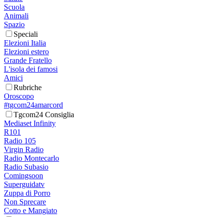
Scuola
Animali
Spazio
Speciali
Elezioni Italia
Elezioni estero
Grande Fratello
L'isola dei famosi
Amici
Rubriche
Oroscopo
#tgcom24amarcord
Tgcom24 Consiglia
Mediaset Infinity
R101
Radio 105
Virgin Radio
Radio Montecarlo
Radio Subasio
Comingsoon
Superguidatv
Zuppa di Porro
Non Sprecare
Cotto e Mangiato