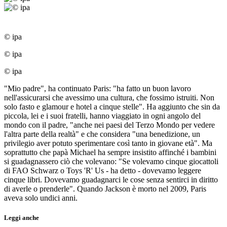
© ipa
© ipa
© ipa
"Mio padre", ha continuato Paris: "ha fatto un buon lavoro
nell'assicurarsi che avessimo una cultura, che fossimo istruiti. Non
solo fasto e glamour e hotel a cinque stelle". Ha aggiunto che sin da
piccola, lei e i suoi fratelli, hanno viaggiato in ogni angolo del
mondo con il padre, "anche nei paesi del Terzo Mondo per vedere
l'altra parte della realtà" e che considera "una benedizione, un
privilegio aver potuto sperimentare così tanto in giovane età". Ma
soprattutto che papà Michael ha sempre insistito affinché i bambini
si guadagnassero ciò che volevano: "Se volevamo cinque giocattoli
di FAO Schwarz o Toys 'R' Us - ha detto - dovevamo leggere
cinque libri. Dovevamo guadagnarci le cose senza sentirci in diritto
di averle o prenderle". Quando Jackson è morto nel 2009, Paris
aveva solo undici anni.
Leggi anche