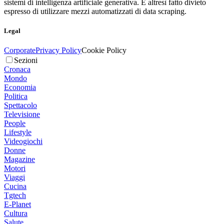
sistemi di intelligenza artificiale generativa. È altresì fatto divieto
espresso di utilizzare mezzi automatizzati di data scraping.
Legal
Corporate
Privacy Policy
Cookie Policy
Sezioni
Cronaca
Mondo
Economia
Politica
Spettacolo
Televisione
People
Lifestyle
Videogiochi
Donne
Magazine
Motori
Viaggi
Cucina
Tgtech
E-Planet
Cultura
Salute