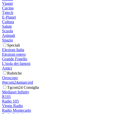
Viaggi
Cucina
Tgtech
E-Planet
Cultura
Salute
Scuola
Animali
Spazio
Speciali
Elezioni Italia
Elezioni estero
Grande Fratello
L'isola dei famosi
Amici
Rubriche
Oroscopo
#tgcom24amarcord
Tgcom24 Consiglia
Mediaset Infinity
R101
Radio 105
Virgin Radio
Radio Montecarlo