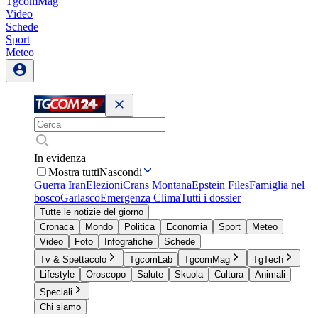
TgcomMag
Video
Schede
Sport
Meteo
In evidenza
Mostra tutti
Nascondi
Guerra Iran
Elezioni
Crans Montana
Epstein Files
Famiglia nel
bosco
Garlasco
Emergenza Clima
Tutti i dossier
Tutte le notizie del giorno
Cronaca
Mondo
Politica
Economia
Sport
Meteo
Video
Foto
Infografiche
Schede
Tv & Spettacolo
TgcomLab
TgcomMag
TgTech
Lifestyle
Oroscopo
Salute
Skuola
Cultura
Animali
Speciali
Chi siamo