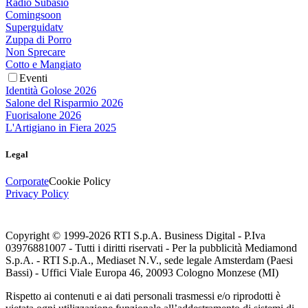
Radio Subasio
Comingsoon
Superguidatv
Zuppa di Porro
Non Sprecare
Cotto e Mangiato
Eventi
Identità Golose 2026
Salone del Risparmio 2026
Fuorisalone 2026
L'Artigiano in Fiera 2025
Legal
Corporate
Cookie Policy
Privacy Policy
Copyright © 1999-
2026
RTI S.p.A. Business Digital - P.Iva
03976881007 - Tutti i diritti riservati - Per la pubblicità Mediamond
S.p.A. - RTI S.p.A., Mediaset N.V., sede legale Amsterdam (Paesi
Bassi) - Uffici Viale Europa 46, 20093 Cologno Monzese (MI)
Rispetto ai contenuti e ai dati personali trasmessi e/o riprodotti è