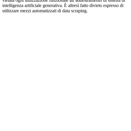
vietata ogni utilizzazione funzionale all’addestramento di sistemi di
intelligenza artificiale generativa. È altresì fatto divieto espresso di
utilizzare mezzi automatizzati di data scraping.