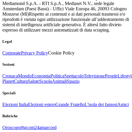
Mediamond S.p.A. - RTI S.p.A., Mediaset N.V., sede legale
Amsterdam (Paesi Bassi) - Uffici Viale Europa 46, 20093 Cologno
Monzese (MI)
Rispetto ai contenuti e ai dati personali trasmessi e/o
riprodotti è vietata ogni utilizzazione funzionale all’addestramento di
sistemi di intelligenza artificiale generativa. È altresì fatto divieto
espresso di utilizzare mezzi automatizzati di data scraping.
Legal
Corporate
Privacy Policy
Cookie Policy
Sezioni
Cronaca
Mondo
Economia
Politica
Spettacolo
Televisione
People
Lifestyl
Planet
Cultura
Salute
Scuola
Animali
Spazio
Speciali
Elezioni Italia
Elezioni estero
Grande Fratello
L'isola dei famosi
Amici
Rubriche
Oroscopo
#tgcom24amarcord