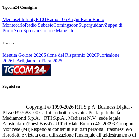
Tgcom24 Consiglia
Mediaset Infinity
R101
Radio 105
Virgin Radio
Radio
Montecarlo
Radio Subasio
Comingsoon
Superguidatv
Zuppa di
Porro
Non Sprecare
Cotto e Mangiato
Eventi
Identità Golose 2026
Salone del Risparmio 2026
Fuorisalone
2026
L'Artigiano in Fiera 2025
Seguici su
Copyright © 1999-
2026
RTI S.p.A. Business Digital -
P.Iva 03976881007 - Tutti i diritti riservati - Per la pubblicità
Mediamond S.p.A. - RTI S.p.A., Mediaset N.V., sede legale
Amsterdam (Paesi Bassi) - Uffici Viale Europa 46, 20093 Cologno
Monzese (MI)
Rispetto ai contenuti e ai dati personali trasmessi e/o
riprodotti è vietata ogni utilizzazione funzionale all’addestramento di