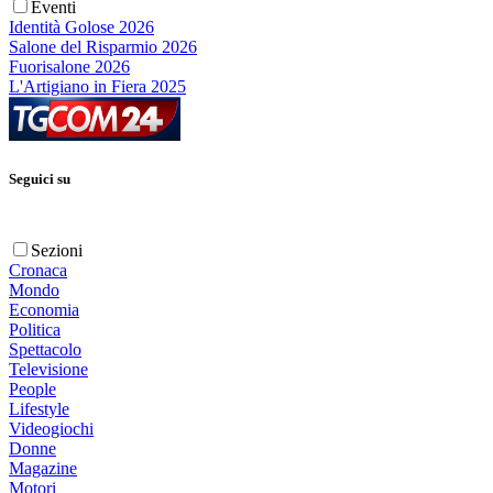
Eventi
Identità Golose 2026
Salone del Risparmio 2026
Fuorisalone 2026
L'Artigiano in Fiera 2025
Seguici su
Sezioni
Cronaca
Mondo
Economia
Politica
Spettacolo
Televisione
People
Lifestyle
Videogiochi
Donne
Magazine
Motori