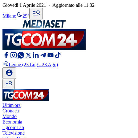
Giovedì 1 Aprile 2021
-
Aggiornato alle
11:32
Milano
29°
Leone
(23 Lug - 23 Ago)
Ultim'ora
Cronaca
Mondo
Economia
TgcomLab
Televisione