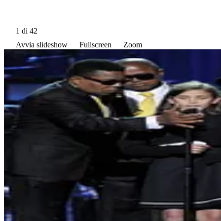
1
di 42
Avvia slideshow
Fullscreen
Zoom