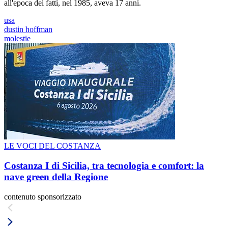
all'epoca dei fatti, nel 1985, aveva 17 anni.
usa
dustin hoffman
molestie
LE VOCI DEL COSTANZA
Costanza I di Sicilia, tra tecnologia e comfort: la
nave green della Regione
contenuto sponsorizzato