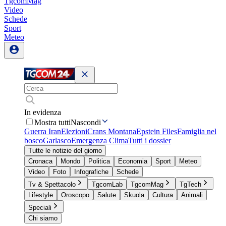
TgcomMag
Video
Schede
Sport
Meteo
In evidenza
Mostra tutti
Nascondi
Guerra Iran
Elezioni
Crans Montana
Epstein Files
Famiglia nel
bosco
Garlasco
Emergenza Clima
Tutti i dossier
Tutte le notizie del giorno
Cronaca
Mondo
Politica
Economia
Sport
Meteo
Video
Foto
Infografiche
Schede
Tv & Spettacolo
TgcomLab
TgcomMag
TgTech
Lifestyle
Oroscopo
Salute
Skuola
Cultura
Animali
Speciali
Chi siamo