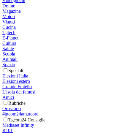
Videogiochi
Donne
Magazine
Motori
Viaggi
Cucina
Tgtech
E-Planet
Cultura
Salute
Scuola
Animali
Spazio
Speciali
Elezioni Italia
Elezioni estero
Grande Fratello
L'isola dei famosi
Amici
Rubriche
Oroscopo
#tgcom24amarcord
Tgcom24 Consiglia
Mediaset Infinity
R101