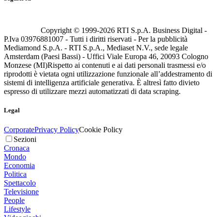
Copyright © 1999-
2026
RTI S.p.A. Business Digital -
P.Iva 03976881007 - Tutti i diritti riservati - Per la pubblicità
Mediamond S.p.A. - RTI S.p.A., Mediaset N.V., sede legale
Amsterdam (Paesi Bassi) - Uffici Viale Europa 46, 20093 Cologno
Monzese (MI)
Rispetto ai contenuti e ai dati personali trasmessi e/o
riprodotti è vietata ogni utilizzazione funzionale all’addestramento di
sistemi di intelligenza artificiale generativa. È altresì fatto divieto
espresso di utilizzare mezzi automatizzati di data scraping.
Legal
Corporate
Privacy Policy
Cookie Policy
Sezioni
Cronaca
Mondo
Economia
Politica
Spettacolo
Televisione
People
Lifestyle