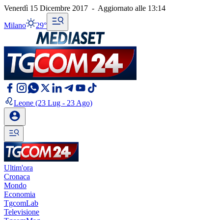
Venerdì 15 Dicembre 2017
-
Aggiornato alle
13:14
Milano
29°
Leone
(23 Lug - 23 Ago)
Ultim'ora
Cronaca
Mondo
Economia
TgcomLab
Televisione