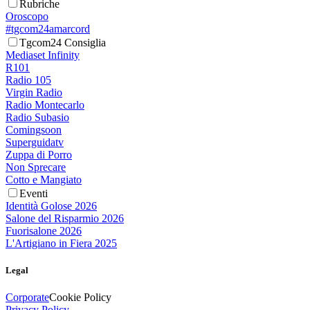
Rubriche
Oroscopo
#tgcom24amarcord
Tgcom24 Consiglia
Mediaset Infinity
R101
Radio 105
Virgin Radio
Radio Montecarlo
Radio Subasio
Comingsoon
Superguidatv
Zuppa di Porro
Non Sprecare
Cotto e Mangiato
Eventi
Identità Golose 2026
Salone del Risparmio 2026
Fuorisalone 2026
L'Artigiano in Fiera 2025
Legal
Corporate
Cookie Policy
Privacy Policy