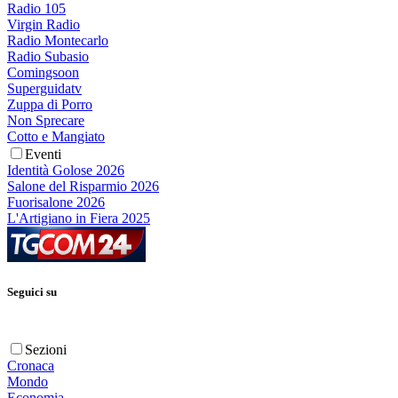
Radio 105
Virgin Radio
Radio Montecarlo
Radio Subasio
Comingsoon
Superguidatv
Zuppa di Porro
Non Sprecare
Cotto e Mangiato
Eventi
Identità Golose 2026
Salone del Risparmio 2026
Fuorisalone 2026
L'Artigiano in Fiera 2025
Seguici su
Sezioni
Cronaca
Mondo
Economia