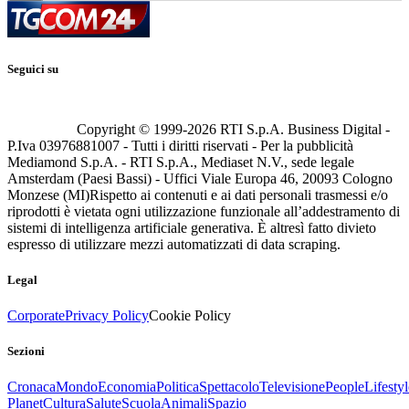
Seguici su
Copyright © 1999-
2026
RTI S.p.A. Business Digital -
P.Iva 03976881007 - Tutti i diritti riservati - Per la pubblicità
Mediamond S.p.A. - RTI S.p.A., Mediaset N.V., sede legale
Amsterdam (Paesi Bassi) - Uffici Viale Europa 46, 20093 Cologno
Monzese (MI)
Rispetto ai contenuti e ai dati personali trasmessi e/o
riprodotti è vietata ogni utilizzazione funzionale all’addestramento di
sistemi di intelligenza artificiale generativa. È altresì fatto divieto
espresso di utilizzare mezzi automatizzati di data scraping.
Legal
Corporate
Privacy Policy
Cookie Policy
Sezioni
Cronaca
Mondo
Economia
Politica
Spettacolo
Televisione
People
Lifestyl
Planet
Cultura
Salute
Scuola
Animali
Spazio