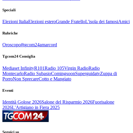
Speciali
Elezioni Italia
Elezioni estero
Grande Fratello
L'isola dei famosi
Amici
Rubriche
Oroscopo
#tgcom24amarcord
Tgcom24 Consiglia
Mediaset Infinity
R101
Radio 105
Virgin Radio
Radio
Montecarlo
Radio Subasio
Comingsoon
Superguidatv
Zuppa di
Porro
Non Sprecare
Cotto e Mangiato
Eventi
Identità Golose 2026
Salone del Risparmio 2026
Fuorisalone
2026
L'Artigiano in Fiera 2025
Seguici su