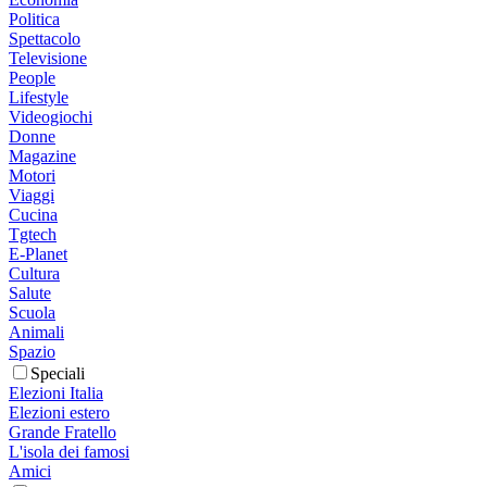
Politica
Spettacolo
Televisione
People
Lifestyle
Videogiochi
Donne
Magazine
Motori
Viaggi
Cucina
Tgtech
E-Planet
Cultura
Salute
Scuola
Animali
Spazio
Speciali
Elezioni Italia
Elezioni estero
Grande Fratello
L'isola dei famosi
Amici