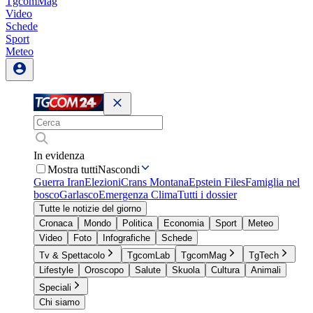
TgcomMag
Video
Schede
Sport
Meteo
In evidenza
Mostra tutti
Nascondi
Guerra Iran
Elezioni
Crans Montana
Epstein Files
Famiglia nel
bosco
Garlasco
Emergenza Clima
Tutti i dossier
Tutte le notizie del giorno
Cronaca
Mondo
Politica
Economia
Sport
Meteo
Video
Foto
Infografiche
Schede
Tv & Spettacolo
TgcomLab
TgcomMag
TgTech
Lifestyle
Oroscopo
Salute
Skuola
Cultura
Animali
Speciali
Chi siamo