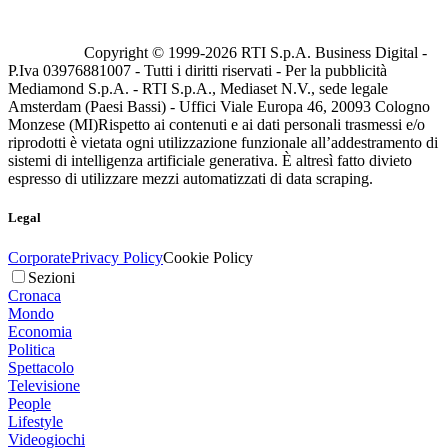
Copyright © 1999-
2026
RTI S.p.A. Business Digital -
P.Iva 03976881007 - Tutti i diritti riservati - Per la pubblicità
Mediamond S.p.A. - RTI S.p.A., Mediaset N.V., sede legale
Amsterdam (Paesi Bassi) - Uffici Viale Europa 46, 20093 Cologno
Monzese (MI)
Rispetto ai contenuti e ai dati personali trasmessi e/o
riprodotti è vietata ogni utilizzazione funzionale all’addestramento di
sistemi di intelligenza artificiale generativa. È altresì fatto divieto
espresso di utilizzare mezzi automatizzati di data scraping.
Legal
Corporate
Privacy Policy
Cookie Policy
Sezioni
Cronaca
Mondo
Economia
Politica
Spettacolo
Televisione
People
Lifestyle
Videogiochi