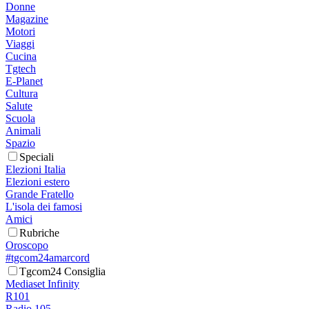
Donne
Magazine
Motori
Viaggi
Cucina
Tgtech
E-Planet
Cultura
Salute
Scuola
Animali
Spazio
Speciali
Elezioni Italia
Elezioni estero
Grande Fratello
L'isola dei famosi
Amici
Rubriche
Oroscopo
#tgcom24amarcord
Tgcom24 Consiglia
Mediaset Infinity
R101
Radio 105