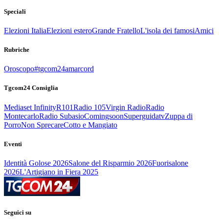
Speciali
Elezioni Italia
Elezioni estero
Grande Fratello
L'isola dei famosi
Amici
Rubriche
Oroscopo
#tgcom24amarcord
Tgcom24 Consiglia
Mediaset Infinity
R101
Radio 105
Virgin Radio
Radio
Montecarlo
Radio Subasio
Comingsoon
Superguidatv
Zuppa di
Porro
Non Sprecare
Cotto e Mangiato
Eventi
Identità Golose 2026
Salone del Risparmio 2026
Fuorisalone
2026
L'Artigiano in Fiera 2025
Seguici su