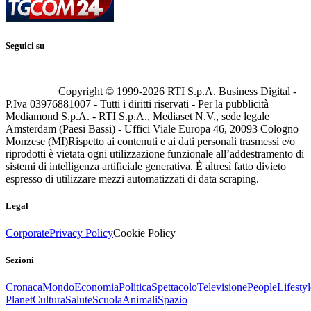
Seguici su
Copyright © 1999-
2026
RTI S.p.A. Business Digital -
P.Iva 03976881007 - Tutti i diritti riservati - Per la pubblicità
Mediamond S.p.A. - RTI S.p.A., Mediaset N.V., sede legale
Amsterdam (Paesi Bassi) - Uffici Viale Europa 46, 20093 Cologno
Monzese (MI)
Rispetto ai contenuti e ai dati personali trasmessi e/o
riprodotti è vietata ogni utilizzazione funzionale all’addestramento di
sistemi di intelligenza artificiale generativa. È altresì fatto divieto
espresso di utilizzare mezzi automatizzati di data scraping.
Legal
Corporate
Privacy Policy
Cookie Policy
Sezioni
Cronaca
Mondo
Economia
Politica
Spettacolo
Televisione
People
Lifestyl
Planet
Cultura
Salute
Scuola
Animali
Spazio