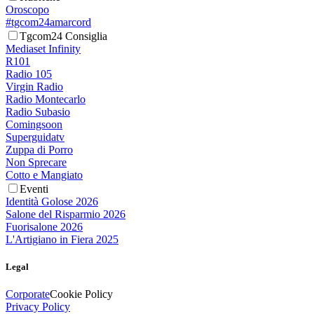
Oroscopo
#tgcom24amarcord
Tgcom24 Consiglia
Mediaset Infinity
R101
Radio 105
Virgin Radio
Radio Montecarlo
Radio Subasio
Comingsoon
Superguidatv
Zuppa di Porro
Non Sprecare
Cotto e Mangiato
Eventi
Identità Golose 2026
Salone del Risparmio 2026
Fuorisalone 2026
L'Artigiano in Fiera 2025
Legal
Corporate
Cookie Policy
Privacy Policy