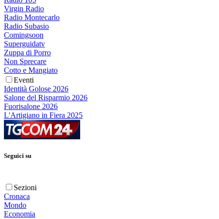
Virgin Radio
Radio Montecarlo
Radio Subasio
Comingsoon
Superguidatv
Zuppa di Porro
Non Sprecare
Cotto e Mangiato
Eventi
Identità Golose 2026
Salone del Risparmio 2026
Fuorisalone 2026
L'Artigiano in Fiera 2025
Seguici su
Sezioni
Cronaca
Mondo
Economia