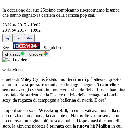
In occasione del suo 25esimo compleanno ripercorriamo le tappe
che hanno segnato la carriera della famosa pop star.
23 Nov 2017 - 10:02
23 Nov 2017 - 10:02
Segui
su
Seguici su
whatsapp
discover
© da-video
Quello di
Miley Cyrus
è stato uno dei
ritorni
più attesi di questo
autunno. La
superstar
mondiale, che oggi spegne
25 candeline
,
sembra aver già vissuto innumerevoli vite: da figlia d'arte a bambina
prodigio, da starlette della Disney e idolo delle teenager a bomba
sexy, da ragazza di campagna a ballerina di twerk. E ora?
Dopo il successo di
Wrecking Ball
, in cui cavalcava una palla da
demolizione tutta nuda, la cantante di
Nashville
si ripresenta con
una nuova immagine, più fresca e pulita. Dopo quasi due anni di
stop, la giovane popstar è
tornata
con la
nuova
hit
Malibu
in cui