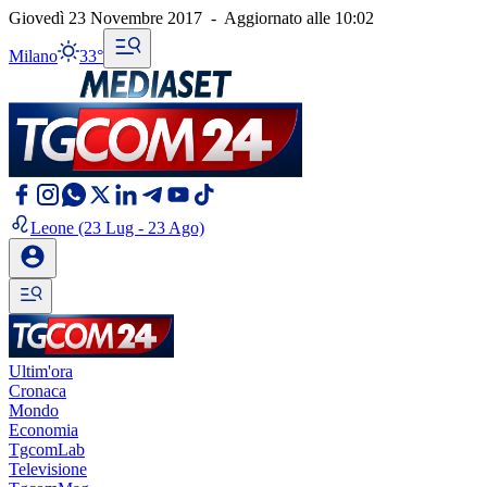
Giovedì 23 Novembre 2017
-
Aggiornato alle
10:02
Milano
33°
Leone
(23 Lug - 23 Ago)
Ultim'ora
Cronaca
Mondo
Economia
TgcomLab
Televisione