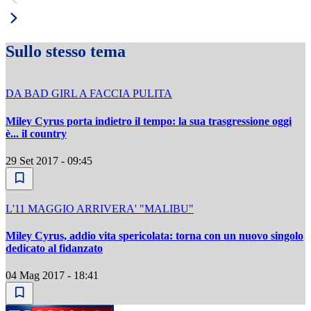
Sullo stesso tema
DA BAD GIRL A FACCIA PULITA
Miley Cyrus porta indietro il tempo: la sua trasgressione oggi
è... il country
29 Set 2017 - 09:45
L'11 MAGGIO ARRIVERA' "MALIBU"
Miley Cyrus, addio vita spericolata: torna con un nuovo singolo
dedicato al fidanzato
04 Mag 2017 - 18:41