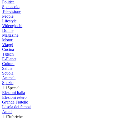
Politica
Spettacolo
Televisione
People
Lifestyle
Videogiochi
Donne
Magazine
Motori
Viaggi
Cucina
Tgtech
E-Planet
Cultura
Salute
Scuola
Animali
Spazio
Speciali
Elezioni Italia
Elezioni estero
Grande Fratello
L'isola dei famosi
Amici
Rubriche