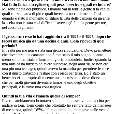
Hai fatto fatica a scegliere quali pezzi inserire e quali escludere?
Mi sono fidata del pubblico. Quando vai in tour la gente ti fa capire
quali canzoni ama di più e quali invece la tocca di meno. Così
quando è stato il momento di stilare la lista delle canzoni da inserire
la scelta non è stata così difficile: l'aveva già fatta la gente per me,
nel corso degli anni.
Il grosso successo lo hai raggiunto tra il 1994 e il 1997, dopo che
facevi musica già da una decina d'anni. Cosa ricordi di quel
periodo?
In realtà per me non è stata una grossa rivoluzione. Devo premettere
che diventare una cantante non è mai stato il mio sogno, e tanto
meno sono mai stata affamata di gloria o notorietà. Inoltre quando la
mia musica ha iniziato ad avere successo, negli anni 90, io non ero
una più una teenager, quindi avevo la maturità per prendere le cose
con il giusto distacco e restare con i piedi per terra. Ed è stato un
bene: ho visto proprio di recente una trasmissione dove dicevano
che per molti giovani diventare famosi è uno degli obiettivi
principali, e la trovo una cosa tragica.
Quindi la tua vita è rimasta quella di sempre?
Il vero cambiamento lo notavo solo quando lasciavo la mia città per
andare in tour. Tieni conto che oltretutto ho sempre fatto da manager
di me stessa, quindi l'85% del mio tempo lo impiegavo nelle vesti di