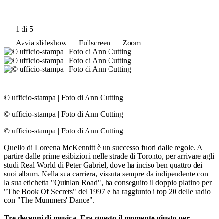
1
di 5
Avvia slideshow
Fullscreen
Zoom
© ufficio-stampa
|
Foto di Ann Cutting
© ufficio-stampa
|
Foto di Ann Cutting
© ufficio-stampa
|
Foto di Ann Cutting
Quello di Loreena McKennitt è un successo fuori dalle regole. A
partire dalle prime esibizioni nelle strade di Toronto, per arrivare agli
studi Real World di Peter Gabriel, dove ha inciso ben quattro dei
suoi album. Nella sua carriera, vissuta sempre da indipendente con
la sua etichetta "Quinlan Road", ha conseguito il doppio platino per
"The Book Of Secrets" del 1997 e ha raggiunto i top 20 delle radio
con "The Mummers' Dance".
Tre decenni di musica. Era questo il momento giusto per