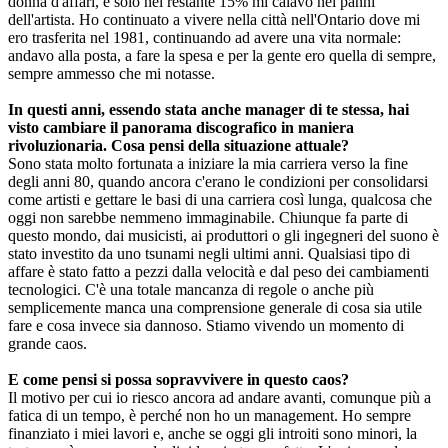
donna d'affari, e solo nel restante 15% mi calavo nei panni
dell'artista. Ho continuato a vivere nella città nell'Ontario dove mi
ero trasferita nel 1981, continuando ad avere una vita normale:
andavo alla posta, a fare la spesa e per la gente ero quella di sempre,
sempre ammesso che mi notasse.
In questi anni, essendo stata anche manager di te stessa, hai
visto cambiare il panorama discografico in maniera
rivoluzionaria. Cosa pensi della situazione attuale?
Sono stata molto fortunata a iniziare la mia carriera verso la fine
degli anni 80, quando ancora c'erano le condizioni per consolidarsi
come artisti e gettare le basi di una carriera così lunga, qualcosa che
oggi non sarebbe nemmeno immaginabile. Chiunque fa parte di
questo mondo, dai musicisti, ai produttori o gli ingegneri del suono è
stato investito da uno tsunami negli ultimi anni. Qualsiasi tipo di
affare è stato fatto a pezzi dalla velocità e dal peso dei cambiamenti
tecnologici. C'è una totale mancanza di regole o anche più
semplicemente manca una comprensione generale di cosa sia utile
fare e cosa invece sia dannoso. Stiamo vivendo un momento di
grande caos.
E come pensi si possa sopravvivere in questo caos?
Il motivo per cui io riesco ancora ad andare avanti, comunque più a
fatica di un tempo, è perché non ho un management. Ho sempre
finanziato i miei lavori e, anche se oggi gli introiti sono minori, la