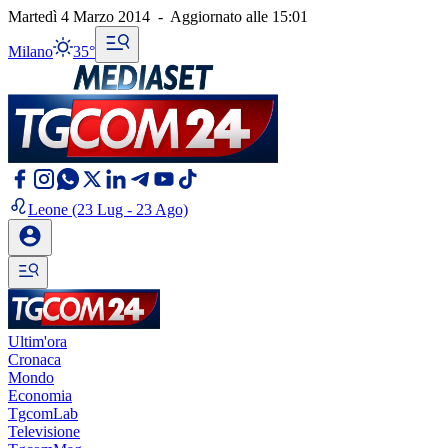
Martedì 4 Marzo 2014
-
Aggiornato alle
15:01
Milano
35°
Leone
(23 Lug - 23 Ago)
Ultim'ora
Cronaca
Mondo
Economia
TgcomLab
Televisione