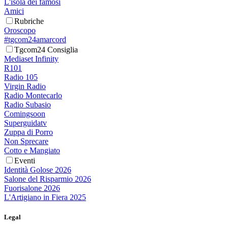
L'isola dei famosi
Amici
Rubriche
Oroscopo
#tgcom24amarcord
Tgcom24 Consiglia
Mediaset Infinity
R101
Radio 105
Virgin Radio
Radio Montecarlo
Radio Subasio
Comingsoon
Superguidatv
Zuppa di Porro
Non Sprecare
Cotto e Mangiato
Eventi
Identità Golose 2026
Salone del Risparmio 2026
Fuorisalone 2026
L'Artigiano in Fiera 2025
Legal