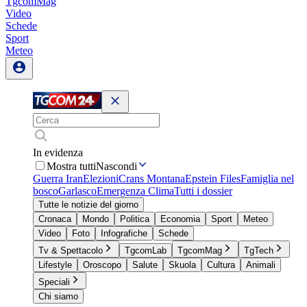
TgcomMag
Video
Schede
Sport
Meteo
In evidenza
Mostra tutti
Nascondi
Guerra Iran
Elezioni
Crans Montana
Epstein Files
Famiglia nel
bosco
Garlasco
Emergenza Clima
Tutti i dossier
Tutte le notizie del giorno
Cronaca
Mondo
Politica
Economia
Sport
Meteo
Video
Foto
Infografiche
Schede
Tv & Spettacolo
TgcomLab
TgcomMag
TgTech
Lifestyle
Oroscopo
Salute
Skuola
Cultura
Animali
Speciali
Chi siamo