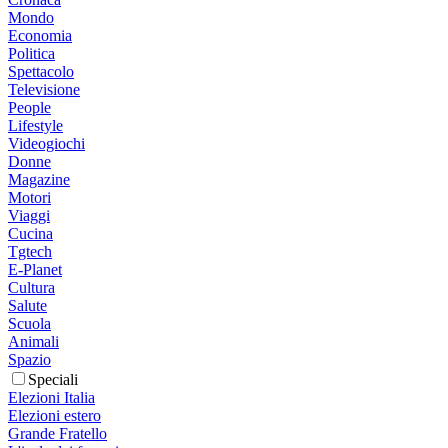
Mondo
Economia
Politica
Spettacolo
Televisione
People
Lifestyle
Videogiochi
Donne
Magazine
Motori
Viaggi
Cucina
Tgtech
E-Planet
Cultura
Salute
Scuola
Animali
Spazio
Speciali
Elezioni Italia
Elezioni estero
Grande Fratello