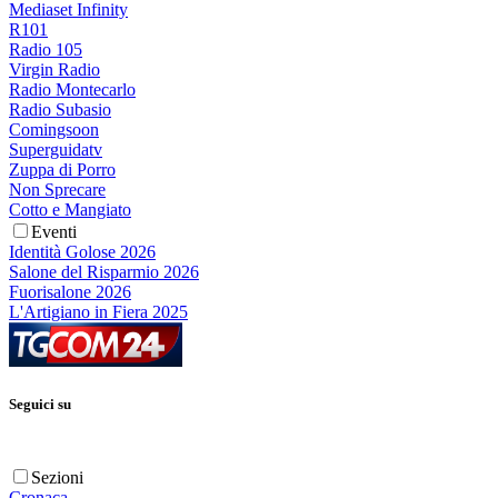
Mediaset Infinity
R101
Radio 105
Virgin Radio
Radio Montecarlo
Radio Subasio
Comingsoon
Superguidatv
Zuppa di Porro
Non Sprecare
Cotto e Mangiato
Eventi
Identità Golose 2026
Salone del Risparmio 2026
Fuorisalone 2026
L'Artigiano in Fiera 2025
Seguici su
Sezioni
Cronaca