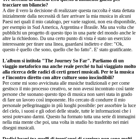
tracciare un bilancio?
A dire il vero la decisione di realizzare questa raccolta è stata dettata
inizialmente dalla necessità di fare arrivare la mia musica in alcuni
Paesi nei quali il mio catalogo, per varie ragioni, non era disponibile,
per esempio in Sud America, Argentina e Brasile. Ma una volta che
pubblichi un progetto di questo tipo in una parte del mondo anche le
altre la richiedono. Da una certo punto di vista è stato un esercizio
interessante per tirare una linea, guardarsi indietro e dire: "Ok,
questo è quello che sono, quello che ho fatto". E' stato gratificante.
L'album si intitola "The Journey So Far". Parliamo di un
viaggio metaforico ma anche reale perché tu hai viaggiato molto
alla ricerca delle radici di certi generi musicali. Per te la musica
e l'incontro diretto con altre culture sono inscindibili?
Per come mi sono avvicinata alle musiche tradizionali e per come
gestisco il mio processo creativo, se non avessi incontrato così tante
persone che suonano questo tipo di musica non sarei stata in grado
di fare un lavoro così imponente. Ho cercato di condurre il mio
personale pellegrinaggio in più luoghi possibile: per assorbire la luce
del cielo, i suoni e gli odori delle strade, tutte le informazioni che i
sensi potevano darmi. Questo ha formato tutta una serie di immagini
nella mia mente che poi, una volta in studio ho trasferito nei miei
disegni musicali.
Dodici brani tra quelli di trent'anni di carriera non sono molti.