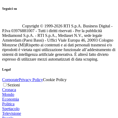
Seguici su
Copyright © 1999-
2026
RTI S.p.A. Business Digital -
P.Iva 03976881007 - Tutti i diritti riservati - Per la pubblicità
Mediamond S.p.A. - RTI S.p.A., Mediaset N.V., sede legale
Amsterdam (Paesi Bassi) - Uffici Viale Europa 46, 20093 Cologno
Monzese (MI)
Rispetto ai contenuti e ai dati personali trasmessi e/o
riprodotti è vietata ogni utilizzazione funzionale all’addestramento di
sistemi di intelligenza artificiale generativa. È altresì fatto divieto
espresso di utilizzare mezzi automatizzati di data scraping.
Legal
Corporate
Privacy Policy
Cookie Policy
Sezioni
Cronaca
Mondo
Economia
Politica
Spettacolo
Televisione