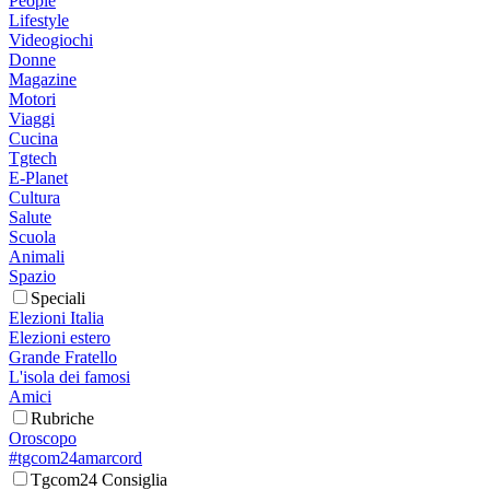
People
Lifestyle
Videogiochi
Donne
Magazine
Motori
Viaggi
Cucina
Tgtech
E-Planet
Cultura
Salute
Scuola
Animali
Spazio
Speciali
Elezioni Italia
Elezioni estero
Grande Fratello
L'isola dei famosi
Amici
Rubriche
Oroscopo
#tgcom24amarcord
Tgcom24 Consiglia