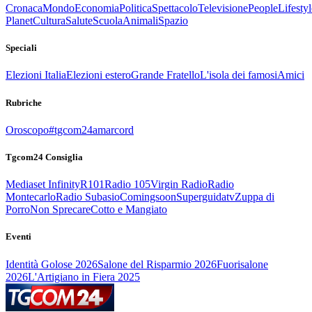
Cronaca
Mondo
Economia
Politica
Spettacolo
Televisione
People
Lifestyl
Planet
Cultura
Salute
Scuola
Animali
Spazio
Speciali
Elezioni Italia
Elezioni estero
Grande Fratello
L'isola dei famosi
Amici
Rubriche
Oroscopo
#tgcom24amarcord
Tgcom24 Consiglia
Mediaset Infinity
R101
Radio 105
Virgin Radio
Radio
Montecarlo
Radio Subasio
Comingsoon
Superguidatv
Zuppa di
Porro
Non Sprecare
Cotto e Mangiato
Eventi
Identità Golose 2026
Salone del Risparmio 2026
Fuorisalone
2026
L'Artigiano in Fiera 2025