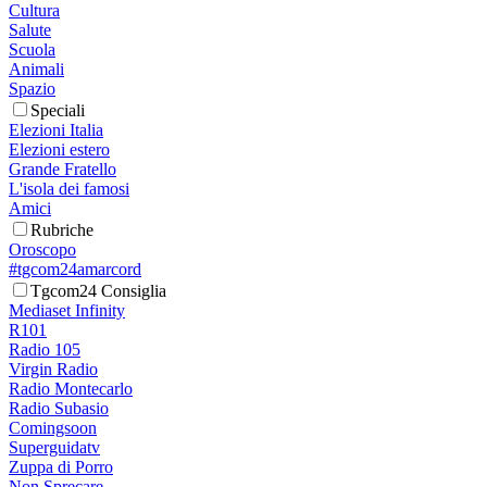
Cultura
Salute
Scuola
Animali
Spazio
Speciali
Elezioni Italia
Elezioni estero
Grande Fratello
L'isola dei famosi
Amici
Rubriche
Oroscopo
#tgcom24amarcord
Tgcom24 Consiglia
Mediaset Infinity
R101
Radio 105
Virgin Radio
Radio Montecarlo
Radio Subasio
Comingsoon
Superguidatv
Zuppa di Porro
Non Sprecare