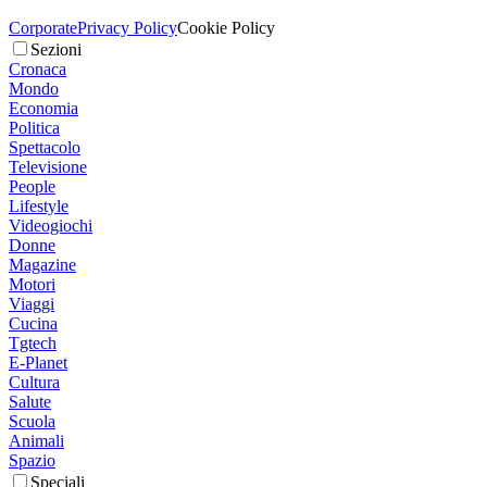
Corporate
Privacy Policy
Cookie Policy
Sezioni
Cronaca
Mondo
Economia
Politica
Spettacolo
Televisione
People
Lifestyle
Videogiochi
Donne
Magazine
Motori
Viaggi
Cucina
Tgtech
E-Planet
Cultura
Salute
Scuola
Animali
Spazio
Speciali