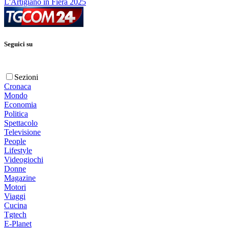
L'Artigiano in Fiera 2025
Seguici su
Sezioni
Cronaca
Mondo
Economia
Politica
Spettacolo
Televisione
People
Lifestyle
Videogiochi
Donne
Magazine
Motori
Viaggi
Cucina
Tgtech
E-Planet