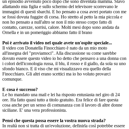
un episodio avvenuto poco dopo che sono diventata mamma. Stavo
allattando mia figlia e sullo schermo del televisore scorrevano le
immagini di questi sbarchi. E ho pensato a cosa avrei portato con me
se fossi dovuta fuggire di corsa. Ho stretto al petto la mia piccola e
non ho pensato a null'altro se non il mio stesso corpo fatto di
contatto, carezze, sorrisi, calore. Molti mesi dopo sono andata da
Ornella e in un pomeriggio abbiamo fatto il brano
Poi è arrivato il video nel quale avete un'ospite speciale...
Il video con Donatella Finocchiaro è nato da un mio moto
all'insegna del "proviamoci". Alla discussione su come sarebbe
dovuto essere questo video io ho detto che pensavo a una donna con
i colori dell'iconologia russa, il blu, il rosso e il giallo, da sola su uno
sfondo bianco. E il viso che mi visualizzavo era quello della
Finocchiaro. Gli altri erano scettici ma io ho voluto provarci
comunque.
E cosa è successo?
Le ho mandato una mail e lei ha risposto entusiasta nel giro di 24
ore. Ha fatto quasi tutto a titolo gratuito. Era felice di fare questa
cosa anche per un senso di comunanza con il lavoro di altre donne
siciliane. E' una vera professionista.
Pensi che questa possa essere la vostra nuova strada?
In realtà non si tratta di un'evoluzione, definirla così potrebbe essere