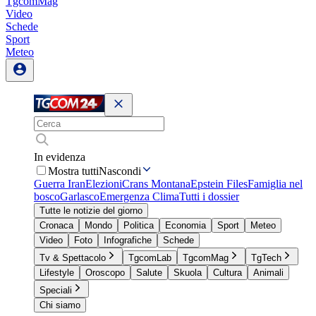
TgcomMag
Video
Schede
Sport
Meteo
In evidenza
Mostra tutti
Nascondi
Guerra Iran
Elezioni
Crans Montana
Epstein Files
Famiglia nel
bosco
Garlasco
Emergenza Clima
Tutti i dossier
Tutte le notizie del giorno
Cronaca
Mondo
Politica
Economia
Sport
Meteo
Video
Foto
Infografiche
Schede
Tv & Spettacolo
TgcomLab
TgcomMag
TgTech
Lifestyle
Oroscopo
Salute
Skuola
Cultura
Animali
Speciali
Chi siamo