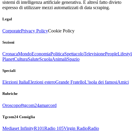
sistemi di intelligenza artificiale generativa. È altresì fatto divieto
espresso di utilizzare mezzi automatizzati di data scraping.
Legal
Corporate
Privacy Policy
Cookie Policy
Sezioni
Cronaca
Mondo
Economia
Politica
Spettacolo
Televisione
People
Lifestyl
Planet
Cultura
Salute
Scuola
Animali
Spazio
Speciali
Elezioni Italia
Elezioni estero
Grande Fratello
L'isola dei famosi
Amici
Rubriche
Oroscopo
#tgcom24amarcord
Tgcom24 Consiglia
Mediaset Infinity
R101
Radio 105
Virgin Radio
Radio