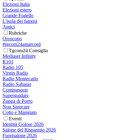
Elezioni Italia
Elezioni estero
Grande Fratello
L'isola dei famosi
Amici
Rubriche
Oroscopo
#tgcom24amarcord
Tgcom24 Consiglia
Mediaset Infinity
R101
Radio 105
Virgin Radio
Radio Montecarlo
Radio Subasio
Comingsoon
Superguidatv
Zuppa di Porro
Non Sprecare
Cotto e Mangiato
Eventi
Identità Golose 2026
Salone del Risparmio 2026
Fuorisalone 2026