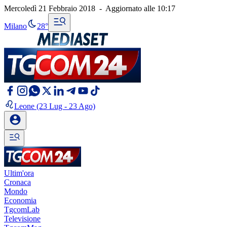
Mercoledì 21 Febbraio 2018
-
Aggiornato alle
10:17
Milano
28°
Leone
(23 Lug - 23 Ago)
Ultim'ora
Cronaca
Mondo
Economia
TgcomLab
Televisione