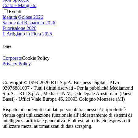
Cotto e Mangiato
Eventi
Identità Golose 2026
Salone del Risparmio 2026
Fuorisalone 2026
L'Artigiano in Fiera 2025
Legal
Corporate
Cookie Policy
Privacy Policy
Copyright © 1999-
2026
RTI S.p.A. Business Digital - P.Iva
03976881007 - Tutti i diritti riservati - Per la pubblicità Mediamond
S.p.A. - RTI S.p.A., Mediaset N.V., sede legale Amsterdam (Paesi
Bassi) - Uffici Viale Europa 46, 20093 Cologno Monzese (MI)
Rispetto ai contenuti e ai dati personali trasmessi e/o riprodotti è
vietata ogni utilizzazione funzionale all’addestramento di sistemi di
intelligenza artificiale generativa. È altresì fatto divieto espresso di
utilizzare mezzi automatizzati di data scraping.