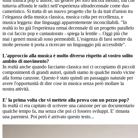
sulla musica pop d’autore, un genere per loro ancora inedito, ma che
tuttavia affonda le radici nell’esperienza ultradecennale come duo
cameristico. Si tratta di un nuovo progetto che fa da trait d'union tra
l’eleganza della musica classica, musica colta per eccellenza, e
musica leggera: due linguaggi apparentemente inconciliabili. "In
realtà io ho già l'esperienza ormai decennale di un progetto parallelo
in cui faccio pop e cantautorato - spiega la Ientile -. Oggi più che
mai i generi musicali sono permeabili. L'esigenza di farsi sentire da
molte persone ti porta a ricercare un linguaggio più accessibile".
L'approccio alla musica è molto diverso rispetto al vostro solito
ambito di movimento?
In realtà anche quando facciamo classica noi ci occupiamo di piccoli
componimenti di grandi autori, quindi siamo in qualche modo vicine
alla forma canzone. Questo è stato quindi un passaggio naturale per
avere l'opportunità di dire cose in musica senza però mollare la
nostra attività.
E' la prima volta che vi mettete alla prova con un pezzo pop?
In realtà ci era capitato di scrivere una canzone per un documentario
qualche tempo fa, ma senza che poi ci fossero sviluppi. E' rimasta
una parentesi. Poi però è arrivato questo testo...