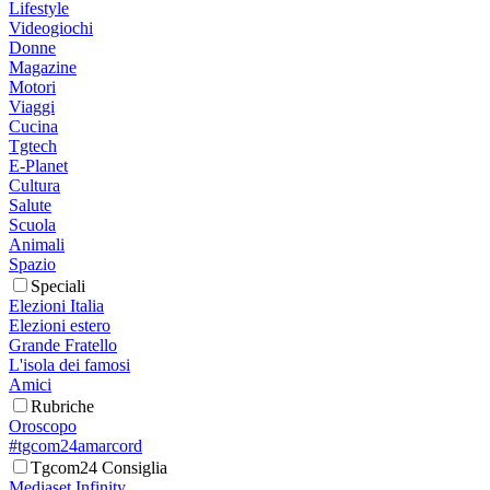
Lifestyle
Videogiochi
Donne
Magazine
Motori
Viaggi
Cucina
Tgtech
E-Planet
Cultura
Salute
Scuola
Animali
Spazio
Speciali
Elezioni Italia
Elezioni estero
Grande Fratello
L'isola dei famosi
Amici
Rubriche
Oroscopo
#tgcom24amarcord
Tgcom24 Consiglia
Mediaset Infinity