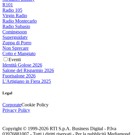
R101
Radio 105
Virgin Radio
Radio Montecarlo
Radio Subasio
Comingsoon
Superguidatv
Zuppa di Porro
Non Sprecare
Cotto e Mangiato
Eventi
Identità Golose 2026
Salone del Risparmio 2026
Fuorisalone 2026
L'Artigiano in Fiera 2025
Legal
Corporate
Cookie Policy
Privacy Policy
Copyright © 1999-
2026
RTI S.p.A. Business Digital - P.Iva
03976881007 - Tutti i diritti riservati - Per la pubblicità Mediamond