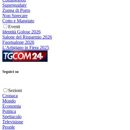
Superguidatv
Zuppa di Porro
Non Sprecare
Cotto e Mangiato
Eventi
Identità Golose 2026
Salone del Risparmio 2026
Fuorisalone 2026
L'Artigiano in Fiera 2025
Seguici su
Sezioni
Cronaca
Mondo
Economia
Politica
Spettacolo
Televisione
People