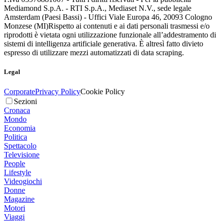
Mediamond S.p.A. - RTI S.p.A., Mediaset N.V., sede legale
Amsterdam (Paesi Bassi) - Uffici Viale Europa 46, 20093 Cologno
Monzese (MI)
Rispetto ai contenuti e ai dati personali trasmessi e/o
riprodotti è vietata ogni utilizzazione funzionale all’addestramento di
sistemi di intelligenza artificiale generativa. È altresì fatto divieto
espresso di utilizzare mezzi automatizzati di data scraping.
Legal
Corporate
Privacy Policy
Cookie Policy
Sezioni
Cronaca
Mondo
Economia
Politica
Spettacolo
Televisione
People
Lifestyle
Videogiochi
Donne
Magazine
Motori
Viaggi