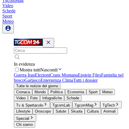
TgcomMag
Video
Schede
Sport
Meteo
In evidenza
Mostra tutti
Nascondi
Guerra Iran
Elezioni
Crans Montana
Epstein Files
Famiglia nel
bosco
Garlasco
Emergenza Clima
Tutti i dossier
Tutte le notizie del giorno
Cronaca
Mondo
Politica
Economia
Sport
Meteo
Video
Foto
Infografiche
Schede
Tv & Spettacolo
TgcomLab
TgcomMag
TgTech
Lifestyle
Oroscopo
Salute
Skuola
Cultura
Animali
Speciali
Chi siamo