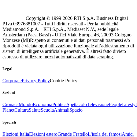
Copyright © 1999-
2026
RTI S.p.A. Business Digital -
P.Iva 03976881007 - Tutti i diritti riservati - Per la pubblicità
Mediamond S.p.A. - RTI S.p.A., Mediaset N.V., sede legale
Amsterdam (Paesi Bassi) - Uffici Viale Europa 46, 20093 Cologno
Monzese (MI)
Rispetto ai contenuti e ai dati personali trasmessi e/o
riprodotti è vietata ogni utilizzazione funzionale all’addestramento di
sistemi di intelligenza artificiale generativa. È altresì fatto divieto
espresso di utilizzare mezzi automatizzati di data scraping.
Legal
Corporate
Privacy Policy
Cookie Policy
Sezioni
Cronaca
Mondo
Economia
Politica
Spettacolo
Televisione
People
Lifestyl
Planet
Cultura
Salute
Scuola
Animali
Spazio
Speciali
Elezioni Italia
Elezioni estero
Grande Fratello
L'isola dei famosi
Amici