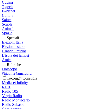
Cucina
Tgtech
E-Planet
Cultura
Salute
Scuola
Animali
Spazio
Speciali
Elezioni Italia
Elezioni estero
Grande Fratello
L'isola dei famosi
Amici
Rubriche
Oroscopo
#tgcom24amarcord
Tgcom24 Consiglia
Mediaset Infinity
R101
Radio 105
Virgin Radio
Radio Montecarlo
Radio Subasio
Comingsoon