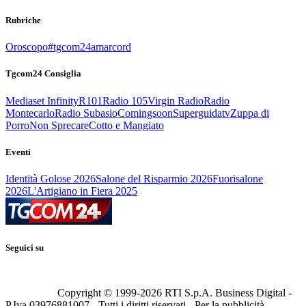
Rubriche
Oroscopo
#tgcom24amarcord
Tgcom24 Consiglia
Mediaset Infinity
R101
Radio 105
Virgin Radio
Radio
Montecarlo
Radio Subasio
Comingsoon
Superguidatv
Zuppa di
Porro
Non Sprecare
Cotto e Mangiato
Eventi
Identità Golose 2026
Salone del Risparmio 2026
Fuorisalone
2026
L'Artigiano in Fiera 2025
Seguici su
Copyright © 1999-
2026
RTI S.p.A. Business Digital -
P.Iva 03976881007 - Tutti i diritti riservati - Per la pubblicità