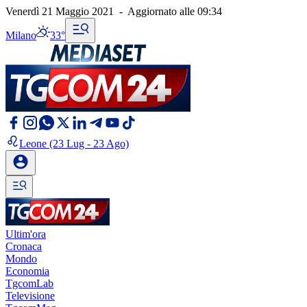
Venerdì 21 Maggio 2021
-
Aggiornato alle
09:34
Milano
33°
Leone
(23 Lug - 23 Ago)
Ultim'ora
Cronaca
Mondo
Economia
TgcomLab
Televisione