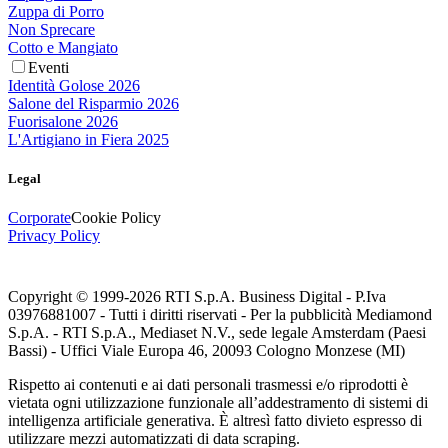
Zuppa di Porro
Non Sprecare
Cotto e Mangiato
Eventi
Identità Golose 2026
Salone del Risparmio 2026
Fuorisalone 2026
L'Artigiano in Fiera 2025
Legal
Corporate
Cookie Policy
Privacy Policy
Copyright © 1999-
2026
RTI S.p.A. Business Digital - P.Iva
03976881007 - Tutti i diritti riservati - Per la pubblicità Mediamond
S.p.A. - RTI S.p.A., Mediaset N.V., sede legale Amsterdam (Paesi
Bassi) - Uffici Viale Europa 46, 20093 Cologno Monzese (MI)
Rispetto ai contenuti e ai dati personali trasmessi e/o riprodotti è
vietata ogni utilizzazione funzionale all’addestramento di sistemi di
intelligenza artificiale generativa. È altresì fatto divieto espresso di
utilizzare mezzi automatizzati di data scraping.