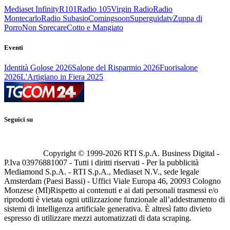
Mediaset Infinity
R101
Radio 105
Virgin Radio
Radio
Montecarlo
Radio Subasio
Comingsoon
Superguidatv
Zuppa di
Porro
Non Sprecare
Cotto e Mangiato
Eventi
Identità Golose 2026
Salone del Risparmio 2026
Fuorisalone
2026
L'Artigiano in Fiera 2025
Seguici su
Copyright © 1999-
2026
RTI S.p.A. Business Digital -
P.Iva 03976881007 - Tutti i diritti riservati - Per la pubblicità
Mediamond S.p.A. - RTI S.p.A., Mediaset N.V., sede legale
Amsterdam (Paesi Bassi) - Uffici Viale Europa 46, 20093 Cologno
Monzese (MI)
Rispetto ai contenuti e ai dati personali trasmessi e/o
riprodotti è vietata ogni utilizzazione funzionale all’addestramento di
sistemi di intelligenza artificiale generativa. È altresì fatto divieto
espresso di utilizzare mezzi automatizzati di data scraping.