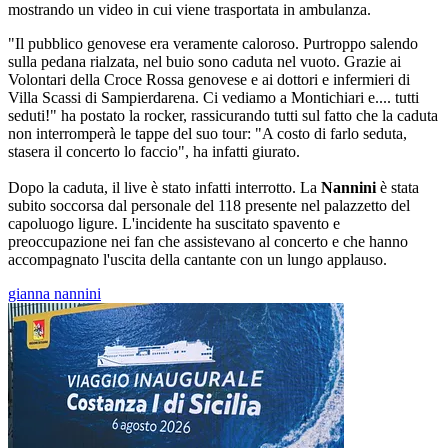
mostrando un video in cui viene trasportata in ambulanza.
"Il pubblico genovese era veramente caloroso. Purtroppo salendo
sulla pedana rialzata, nel buio sono caduta nel vuoto. Grazie ai
Volontari della Croce Rossa genovese e ai dottori e infermieri di
Villa Scassi di Sampierdarena. Ci vediamo a Montichiari e.... tutti
seduti!" ha postato la rocker, rassicurando tutti sul fatto che la caduta
non interromperà le tappe del suo tour: "A costo di farlo seduta,
stasera il concerto lo faccio", ha infatti giurato.
Dopo la caduta, il live è stato infatti interrotto. La
Nannini
è stata
subito soccorsa dal personale del 118 presente nel palazzetto del
capoluogo ligure. L'incidente ha suscitato spavento e
preoccupazione nei fan che assistevano al concerto e che hanno
accompagnato l'uscita della cantante con un lungo applauso.
gianna nannini