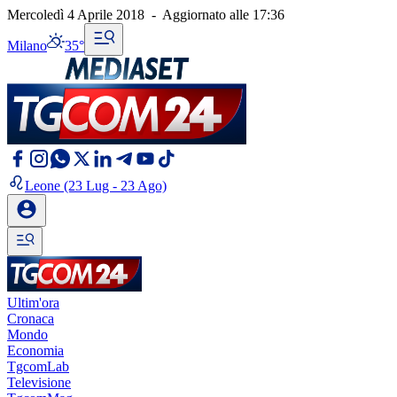
Mercoledì 4 Aprile 2018
-
Aggiornato alle
17:36
Milano
35°
Leone
(23 Lug - 23 Ago)
Ultim'ora
Cronaca
Mondo
Economia
TgcomLab
Televisione