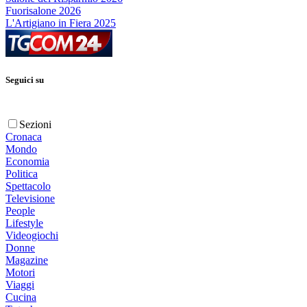
Fuorisalone 2026
L'Artigiano in Fiera 2025
Seguici su
Sezioni
Cronaca
Mondo
Economia
Politica
Spettacolo
Televisione
People
Lifestyle
Videogiochi
Donne
Magazine
Motori
Viaggi
Cucina