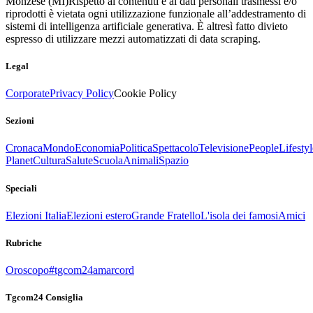
Monzese (MI)
Rispetto ai contenuti e ai dati personali trasmessi e/o
riprodotti è vietata ogni utilizzazione funzionale all’addestramento di
sistemi di intelligenza artificiale generativa. È altresì fatto divieto
espresso di utilizzare mezzi automatizzati di data scraping.
Legal
Corporate
Privacy Policy
Cookie Policy
Sezioni
Cronaca
Mondo
Economia
Politica
Spettacolo
Televisione
People
Lifestyl
Planet
Cultura
Salute
Scuola
Animali
Spazio
Speciali
Elezioni Italia
Elezioni estero
Grande Fratello
L'isola dei famosi
Amici
Rubriche
Oroscopo
#tgcom24amarcord
Tgcom24 Consiglia