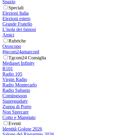
Spazio
Speciali
Elezioni Italia
Elezioni estero
Grande Fratello
L'isola dei famosi
Amici
Rubriche
Oroscopo
#tgcom24amarcord
Tgcom24 Consiglia
Mediaset Infinity
R101
Radio 105
Virgin Radio
Radio Montecarlo
Radio Subasio
Comingsoon
Superguidatv
Zuppa di Porro
Non Sprecare
Cotto e Mangiato
Eventi
Identità Golose 2026
Salone del Risparmio 2026