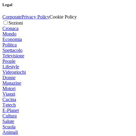
Legal
Corporate
Privacy Policy
Cookie Policy
Sezioni
Cronaca
Mondo
Economia
Politica
Spettacolo
Televisione
People
Lifestyle
Videogiochi
Donne
Magazine
Motori
Viaggi
Cucina
Tgtech
E-Planet
Cultura
Salute
Scuola
Animali