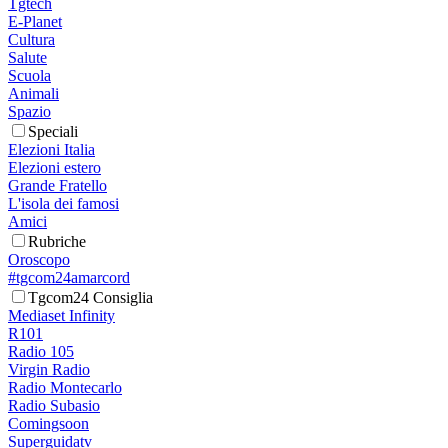
Tgtech
E-Planet
Cultura
Salute
Scuola
Animali
Spazio
Speciali
Elezioni Italia
Elezioni estero
Grande Fratello
L'isola dei famosi
Amici
Rubriche
Oroscopo
#tgcom24amarcord
Tgcom24 Consiglia
Mediaset Infinity
R101
Radio 105
Virgin Radio
Radio Montecarlo
Radio Subasio
Comingsoon
Superguidatv