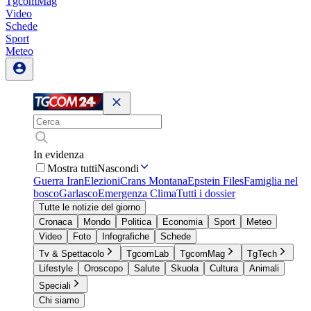
TgcomMag
Video
Schede
Sport
Meteo
In evidenza
Mostra tutti
Nascondi
Guerra Iran
Elezioni
Crans Montana
Epstein Files
Famiglia nel
bosco
Garlasco
Emergenza Clima
Tutti i dossier
Tutte le notizie del giorno
Cronaca
Mondo
Politica
Economia
Sport
Meteo
Video
Foto
Infografiche
Schede
Tv & Spettacolo
TgcomLab
TgcomMag
TgTech
Lifestyle
Oroscopo
Salute
Skuola
Cultura
Animali
Speciali
Chi siamo