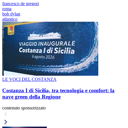
francesco de gregori
roma
bob dylan
atlantico
LE VOCI DEL COSTANZA
Costanza I di Sicilia, tra tecnologia e comfort: la
nave green della Regione
contenuto sponsorizzato