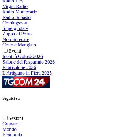
Radio 105
Virgin Radio
Radio Montecarlo
Radio Subasio
Comingsoon
Superguidatv
Zuppa di Porro
Non Sprecare
Cotto e Mangiato
Eventi
Identità Golose 2026
Salone del Risparmio 2026
Fuorisalone 2026
L'Artigiano in Fiera 2025
Seguici su
Sezioni
Cronaca
Mondo
Economia