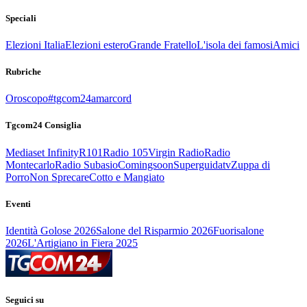
Speciali
Elezioni Italia
Elezioni estero
Grande Fratello
L'isola dei famosi
Amici
Rubriche
Oroscopo
#tgcom24amarcord
Tgcom24 Consiglia
Mediaset Infinity
R101
Radio 105
Virgin Radio
Radio
Montecarlo
Radio Subasio
Comingsoon
Superguidatv
Zuppa di
Porro
Non Sprecare
Cotto e Mangiato
Eventi
Identità Golose 2026
Salone del Risparmio 2026
Fuorisalone
2026
L'Artigiano in Fiera 2025
Seguici su