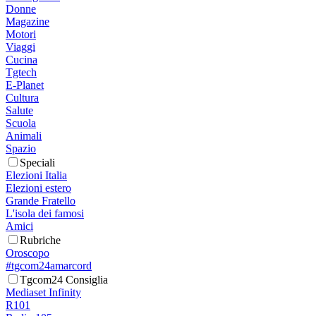
Donne
Magazine
Motori
Viaggi
Cucina
Tgtech
E-Planet
Cultura
Salute
Scuola
Animali
Spazio
Speciali
Elezioni Italia
Elezioni estero
Grande Fratello
L'isola dei famosi
Amici
Rubriche
Oroscopo
#tgcom24amarcord
Tgcom24 Consiglia
Mediaset Infinity
R101