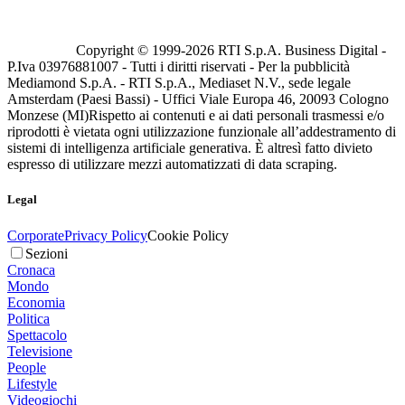
Copyright © 1999-
2026
RTI S.p.A. Business Digital -
P.Iva 03976881007 - Tutti i diritti riservati - Per la pubblicità
Mediamond S.p.A. - RTI S.p.A., Mediaset N.V., sede legale
Amsterdam (Paesi Bassi) - Uffici Viale Europa 46, 20093 Cologno
Monzese (MI)
Rispetto ai contenuti e ai dati personali trasmessi e/o
riprodotti è vietata ogni utilizzazione funzionale all’addestramento di
sistemi di intelligenza artificiale generativa. È altresì fatto divieto
espresso di utilizzare mezzi automatizzati di data scraping.
Legal
Corporate
Privacy Policy
Cookie Policy
Sezioni
Cronaca
Mondo
Economia
Politica
Spettacolo
Televisione
People
Lifestyle
Videogiochi