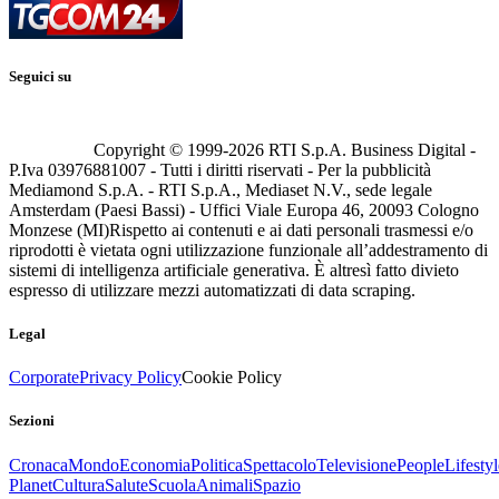
Seguici su
Copyright © 1999-
2026
RTI S.p.A. Business Digital -
P.Iva 03976881007 - Tutti i diritti riservati - Per la pubblicità
Mediamond S.p.A. - RTI S.p.A., Mediaset N.V., sede legale
Amsterdam (Paesi Bassi) - Uffici Viale Europa 46, 20093 Cologno
Monzese (MI)
Rispetto ai contenuti e ai dati personali trasmessi e/o
riprodotti è vietata ogni utilizzazione funzionale all’addestramento di
sistemi di intelligenza artificiale generativa. È altresì fatto divieto
espresso di utilizzare mezzi automatizzati di data scraping.
Legal
Corporate
Privacy Policy
Cookie Policy
Sezioni
Cronaca
Mondo
Economia
Politica
Spettacolo
Televisione
People
Lifestyl
Planet
Cultura
Salute
Scuola
Animali
Spazio