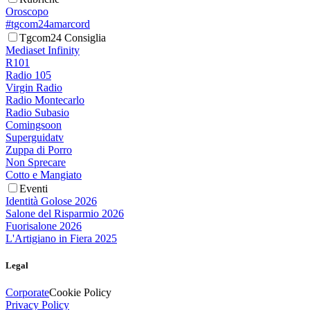
Oroscopo
#tgcom24amarcord
Tgcom24 Consiglia
Mediaset Infinity
R101
Radio 105
Virgin Radio
Radio Montecarlo
Radio Subasio
Comingsoon
Superguidatv
Zuppa di Porro
Non Sprecare
Cotto e Mangiato
Eventi
Identità Golose 2026
Salone del Risparmio 2026
Fuorisalone 2026
L'Artigiano in Fiera 2025
Legal
Corporate
Cookie Policy
Privacy Policy