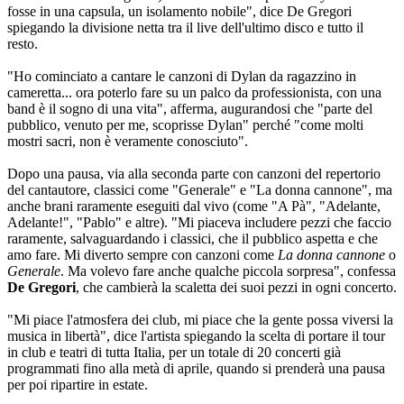
fosse in una capsula, un isolamento nobile", dice De Gregori
spiegando la divisione netta tra il live dell'ultimo disco e tutto il
resto.
"Ho cominciato a cantare le canzoni di Dylan da ragazzino in
cameretta... ora poterlo fare su un palco da professionista, con una
band è il sogno di una vita", afferma, augurandosi che "parte del
pubblico, venuto per me, scoprisse Dylan" perché "come molti
mostri sacri, non è veramente conosciuto".
Dopo una pausa, via alla seconda parte con canzoni del repertorio
del cantautore, classici come "Generale" e "La donna cannone", ma
anche brani raramente eseguiti dal vivo (come "A Pà", "Adelante,
Adelante!", "Pablo" e altre). "Mi piaceva includere pezzi che faccio
raramente, salvaguardando i classici, che il pubblico aspetta e che
amo fare. Mi diverto sempre con canzoni come
La donna cannone
o
Generale
. Ma volevo fare anche qualche piccola sorpresa", confessa
De Gregori
, che cambierà la scaletta dei suoi pezzi in ogni concerto.
"Mi piace l'atmosfera dei club, mi piace che la gente possa viversi la
musica in libertà", dice l'artista spiegando la scelta di portare il tour
in club e teatri di tutta Italia, per un totale di 20 concerti già
programmati fino alla metà di aprile, quando si prenderà una pausa
per poi ripartire in estate.