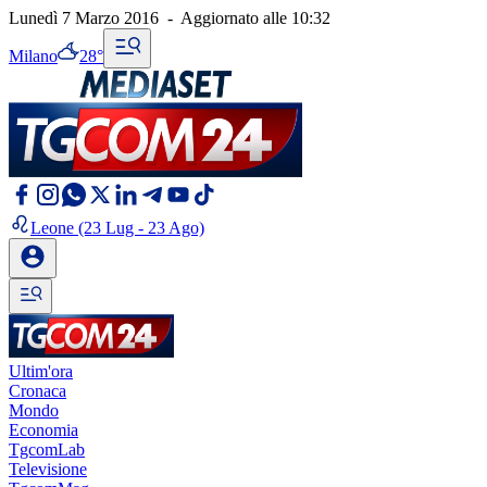
Lunedì 7 Marzo 2016
-
Aggiornato alle
10:32
Milano
28°
Leone
(23 Lug - 23 Ago)
Ultim'ora
Cronaca
Mondo
Economia
TgcomLab
Televisione