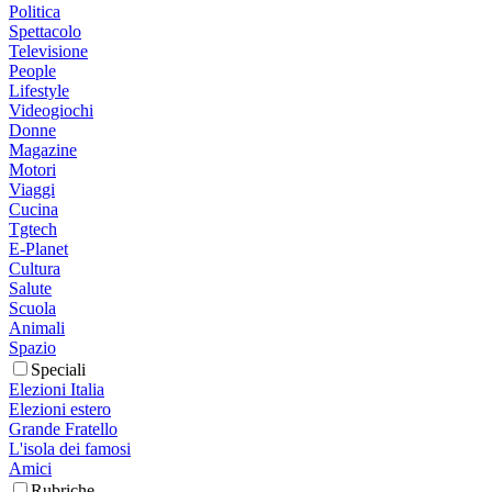
Politica
Spettacolo
Televisione
People
Lifestyle
Videogiochi
Donne
Magazine
Motori
Viaggi
Cucina
Tgtech
E-Planet
Cultura
Salute
Scuola
Animali
Spazio
Speciali
Elezioni Italia
Elezioni estero
Grande Fratello
L'isola dei famosi
Amici
Rubriche