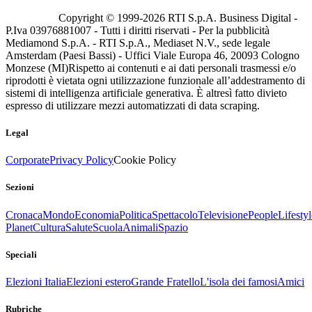
Copyright © 1999-
2026
RTI S.p.A. Business Digital -
P.Iva 03976881007 - Tutti i diritti riservati - Per la pubblicità
Mediamond S.p.A. - RTI S.p.A., Mediaset N.V., sede legale
Amsterdam (Paesi Bassi) - Uffici Viale Europa 46, 20093 Cologno
Monzese (MI)
Rispetto ai contenuti e ai dati personali trasmessi e/o
riprodotti è vietata ogni utilizzazione funzionale all’addestramento di
sistemi di intelligenza artificiale generativa. È altresì fatto divieto
espresso di utilizzare mezzi automatizzati di data scraping.
Legal
Corporate
Privacy Policy
Cookie Policy
Sezioni
Cronaca
Mondo
Economia
Politica
Spettacolo
Televisione
People
Lifestyl
Planet
Cultura
Salute
Scuola
Animali
Spazio
Speciali
Elezioni Italia
Elezioni estero
Grande Fratello
L'isola dei famosi
Amici
Rubriche