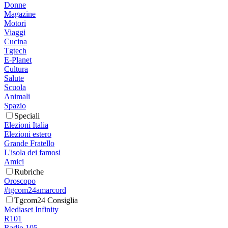
Donne
Magazine
Motori
Viaggi
Cucina
Tgtech
E-Planet
Cultura
Salute
Scuola
Animali
Spazio
Speciali
Elezioni Italia
Elezioni estero
Grande Fratello
L'isola dei famosi
Amici
Rubriche
Oroscopo
#tgcom24amarcord
Tgcom24 Consiglia
Mediaset Infinity
R101
Radio 105