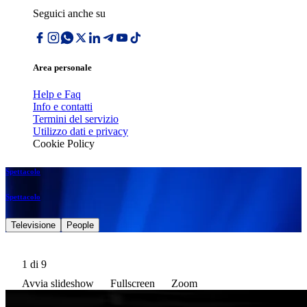
Seguici anche su
Area personale
Help e Faq
Info e contatti
Termini del servizio
Utilizzo dati e privacy
Cookie Policy
Spettacolo
Spettacolo
Televisione
People
1
di 9
Avvia slideshow
Fullscreen
Zoom