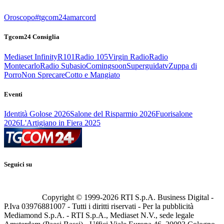
Oroscopo
#tgcom24amarcord
Tgcom24 Consiglia
Mediaset Infinity
R101
Radio 105
Virgin Radio
Radio
Montecarlo
Radio Subasio
Comingsoon
Superguidatv
Zuppa di
Porro
Non Sprecare
Cotto e Mangiato
Eventi
Identità Golose 2026
Salone del Risparmio 2026
Fuorisalone
2026
L'Artigiano in Fiera 2025
Seguici su
Copyright © 1999-
2026
RTI S.p.A. Business Digital -
P.Iva 03976881007 - Tutti i diritti riservati - Per la pubblicità
Mediamond S.p.A. - RTI S.p.A., Mediaset N.V., sede legale