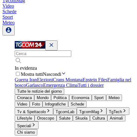
TgcomMag
Video
Schede
Sport
Meteo
In evidenza
Mostra tutti
Nascondi
Guerra Iran
Elezioni
Crans Montana
Epstein Files
Famiglia nel
bosco
Garlasco
Emergenza Clima
Tutti i dossier
Tutte le notizie del giorno
Cronaca
Mondo
Politica
Economia
Sport
Meteo
Video
Foto
Infografiche
Schede
Tv & Spettacolo
TgcomLab
TgcomMag
TgTech
Lifestyle
Oroscopo
Salute
Skuola
Cultura
Animali
Speciali
Chi siamo