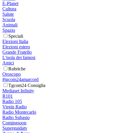
E-Planet
Cultura
Salute
Scuola
Animali
Spazio
Speciali
Elezioni Italia
Elezioni estero
Grande Fratello
L'isola dei famosi
Amici
Rubriche
Oroscopo
#tgcom24amarcord
Tgcom24 Consiglia
Mediaset Infinity
R101
Radio 105
Virgin Radio
Radio Montecarlo
Radio Subasio
Comingsoon
Superguidatv