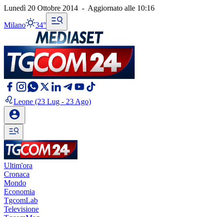
Lunedì 20 Ottobre 2014
-
Aggiornato alle
10:16
Milano
34°
Leone
(23 Lug - 23 Ago)
Ultim'ora
Cronaca
Mondo
Economia
TgcomLab
Televisione