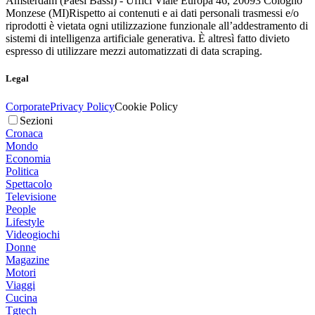
Amsterdam (Paesi Bassi) - Uffici Viale Europa 46, 20093 Cologno
Monzese (MI)
Rispetto ai contenuti e ai dati personali trasmessi e/o
riprodotti è vietata ogni utilizzazione funzionale all’addestramento di
sistemi di intelligenza artificiale generativa. È altresì fatto divieto
espresso di utilizzare mezzi automatizzati di data scraping.
Legal
Corporate
Privacy Policy
Cookie Policy
Sezioni
Cronaca
Mondo
Economia
Politica
Spettacolo
Televisione
People
Lifestyle
Videogiochi
Donne
Magazine
Motori
Viaggi
Cucina
Tgtech