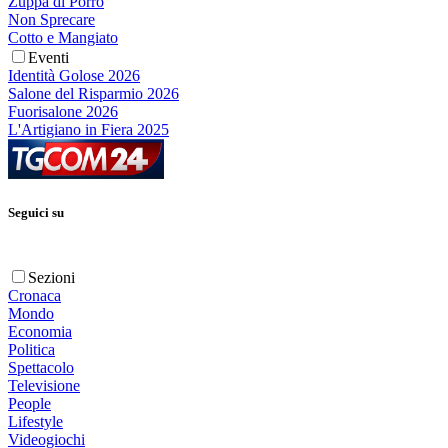
Zuppa di Porro
Non Sprecare
Cotto e Mangiato
Eventi
Identità Golose 2026
Salone del Risparmio 2026
Fuorisalone 2026
L'Artigiano in Fiera 2025
Seguici su
Sezioni
Cronaca
Mondo
Economia
Politica
Spettacolo
Televisione
People
Lifestyle
Videogiochi