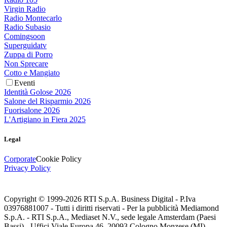
Virgin Radio
Radio Montecarlo
Radio Subasio
Comingsoon
Superguidatv
Zuppa di Porro
Non Sprecare
Cotto e Mangiato
Eventi
Identità Golose 2026
Salone del Risparmio 2026
Fuorisalone 2026
L'Artigiano in Fiera 2025
Legal
Corporate
Cookie Policy
Privacy Policy
Copyright © 1999-
2026
RTI S.p.A. Business Digital - P.Iva
03976881007 - Tutti i diritti riservati - Per la pubblicità Mediamond
S.p.A. - RTI S.p.A., Mediaset N.V., sede legale Amsterdam (Paesi
Bassi) - Uffici Viale Europa 46, 20093 Cologno Monzese (MI)