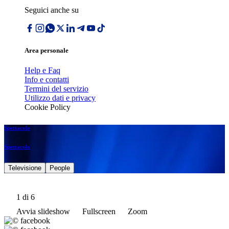
Seguici anche su
Area personale
Help e Faq
Info e contatti
Termini del servizio
Utilizzo dati e privacy
Cookie Policy
Spettacolo
Spettacolo
Televisione
People
1
di 6
Avvia slideshow
Fullscreen
Zoom