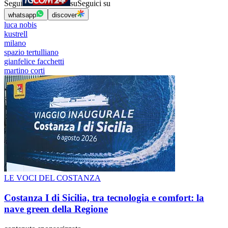
Segui
su
Seguici su
whatsapp
discover
luca nobis
kustrell
milano
spazio tertulliano
gianfelice facchetti
martino corti
LE VOCI DEL COSTANZA
Costanza I di Sicilia, tra tecnologia e comfort: la
nave green della Regione