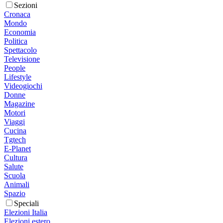
Sezioni
Cronaca
Mondo
Economia
Politica
Spettacolo
Televisione
People
Lifestyle
Videogiochi
Donne
Magazine
Motori
Viaggi
Cucina
Tgtech
E-Planet
Cultura
Salute
Scuola
Animali
Spazio
Speciali
Elezioni Italia
Elezioni estero