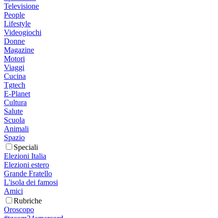
Televisione
People
Lifestyle
Videogiochi
Donne
Magazine
Motori
Viaggi
Cucina
Tgtech
E-Planet
Cultura
Salute
Scuola
Animali
Spazio
Speciali
Elezioni Italia
Elezioni estero
Grande Fratello
L'isola dei famosi
Amici
Rubriche
Oroscopo