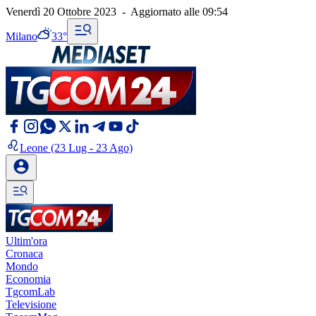
Venerdì 20 Ottobre 2023
-
Aggiornato alle
09:54
Milano
33°
Leone
(23 Lug - 23 Ago)
Ultim'ora
Cronaca
Mondo
Economia
TgcomLab
Televisione