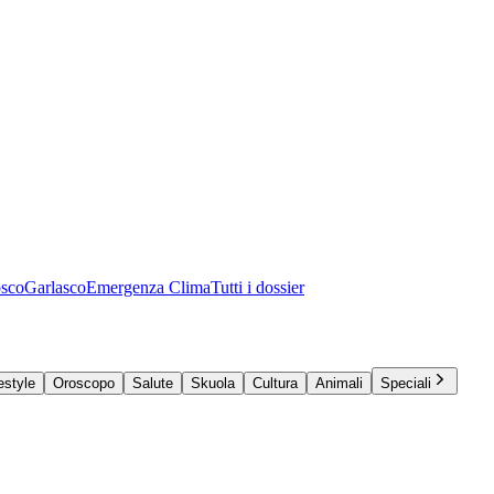
osco
Garlasco
Emergenza Clima
Tutti i dossier
estyle
Oroscopo
Salute
Skuola
Cultura
Animali
Speciali