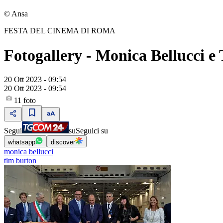
© Ansa
FESTA DEL CINEMA DI ROMA
Fotogallery - Monica Bellucci e 
20 Ott 2023 - 09:54
20 Ott 2023 - 09:54
11
foto
Segui
su
Seguici su
whatsapp
discover
monica bellucci
tim burton