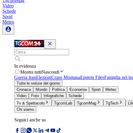
TgcomMag
Video
Schede
Sport
Meteo
In evidenza
Mostra tutti
Nascondi
Guerra Iran
Elezioni
Crans Montana
Epstein Files
Famiglia nel b
Tutte le notizie del giorno
Cronaca
Mondo
Politica
Economia
Sport
Meteo
Video
Foto
Infografiche
Schede
Tv & Spettacolo
TgcomLab
TgcomMag
TgTech
Lif
Chi siamo
Seguici anche su