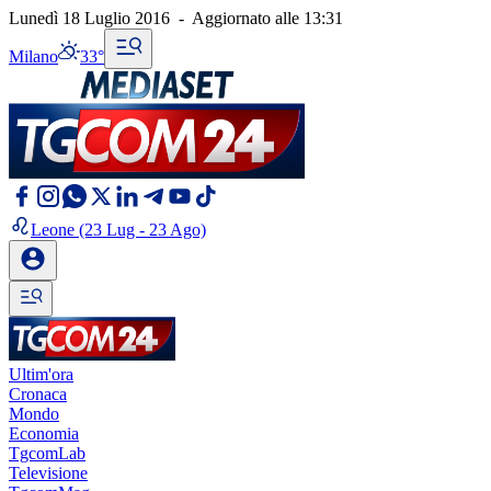
Lunedì 18 Luglio 2016
-
Aggiornato alle
13:31
Milano
33°
Leone
(23 Lug - 23 Ago)
Ultim'ora
Cronaca
Mondo
Economia
TgcomLab
Televisione