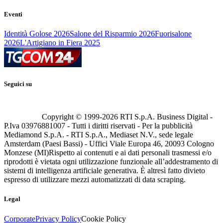
Eventi
Identità Golose 2026
Salone del Risparmio 2026
Fuorisalone
2026
L'Artigiano in Fiera 2025
Seguici su
Copyright © 1999-
2026
RTI S.p.A. Business Digital -
P.Iva 03976881007 - Tutti i diritti riservati - Per la pubblicità
Mediamond S.p.A. - RTI S.p.A., Mediaset N.V., sede legale
Amsterdam (Paesi Bassi) - Uffici Viale Europa 46, 20093 Cologno
Monzese (MI)
Rispetto ai contenuti e ai dati personali trasmessi e/o
riprodotti è vietata ogni utilizzazione funzionale all’addestramento di
sistemi di intelligenza artificiale generativa. È altresì fatto divieto
espresso di utilizzare mezzi automatizzati di data scraping.
Legal
Corporate
Privacy Policy
Cookie Policy