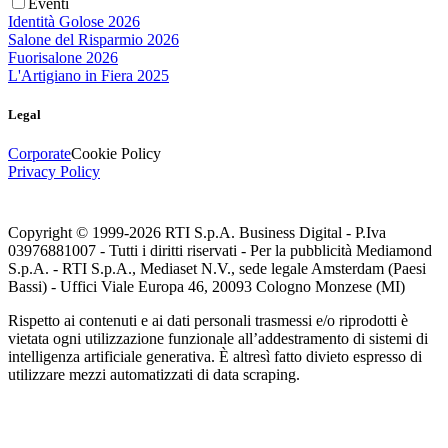
Eventi
Identità Golose 2026
Salone del Risparmio 2026
Fuorisalone 2026
L'Artigiano in Fiera 2025
Legal
Corporate
Cookie Policy
Privacy Policy
Copyright © 1999-
2026
RTI S.p.A. Business Digital - P.Iva
03976881007 - Tutti i diritti riservati - Per la pubblicità Mediamond
S.p.A. - RTI S.p.A., Mediaset N.V., sede legale Amsterdam (Paesi
Bassi) - Uffici Viale Europa 46, 20093 Cologno Monzese (MI)
Rispetto ai contenuti e ai dati personali trasmessi e/o riprodotti è
vietata ogni utilizzazione funzionale all’addestramento di sistemi di
intelligenza artificiale generativa. È altresì fatto divieto espresso di
utilizzare mezzi automatizzati di data scraping.