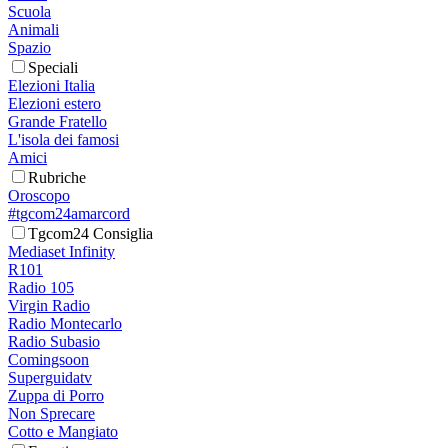
Scuola
Animali
Spazio
Speciali
Elezioni Italia
Elezioni estero
Grande Fratello
L'isola dei famosi
Amici
Rubriche
Oroscopo
#tgcom24amarcord
Tgcom24 Consiglia
Mediaset Infinity
R101
Radio 105
Virgin Radio
Radio Montecarlo
Radio Subasio
Comingsoon
Superguidatv
Zuppa di Porro
Non Sprecare
Cotto e Mangiato