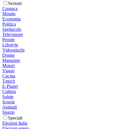
Sezioni
Cronaca
Mondo
Economia
Politica
Spettacolo
Televisione
People
Lifestyle
Videogiochi
Donne
Magazine
Motori
Viaggi
Cucina
Tgtech
E-Planet
Cultura
Salute
Scuola
Animali
Spazio
Speciali
Elezioni Italia
Elezioni estero