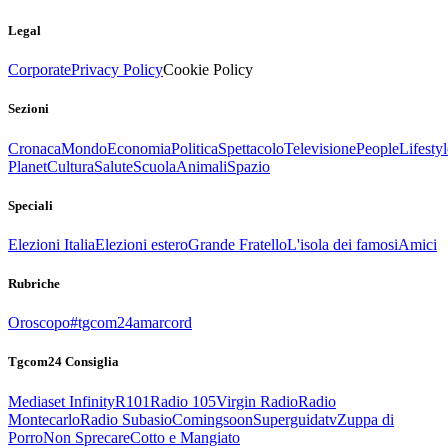
Legal
Corporate
Privacy Policy
Cookie Policy
Sezioni
Cronaca
Mondo
Economia
Politica
Spettacolo
Televisione
People
Lifestyl
Planet
Cultura
Salute
Scuola
Animali
Spazio
Speciali
Elezioni Italia
Elezioni estero
Grande Fratello
L'isola dei famosi
Amici
Rubriche
Oroscopo
#tgcom24amarcord
Tgcom24 Consiglia
Mediaset Infinity
R101
Radio 105
Virgin Radio
Radio
Montecarlo
Radio Subasio
Comingsoon
Superguidatv
Zuppa di
Porro
Non Sprecare
Cotto e Mangiato