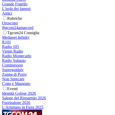
Grande Fratello
L'isola dei famosi
Amici
Rubriche
Oroscopo
#tgcom24amarcord
Tgcom24 Consiglia
Mediaset Infinity
R101
Radio 105
Virgin Radio
Radio Montecarlo
Radio Subasio
Comingsoon
Superguidatv
Zuppa di Porro
Non Sprecare
Cotto e Mangiato
Eventi
Identità Golose 2026
Salone del Risparmio 2026
Fuorisalone 2026
L'Artigiano in Fiera 2025