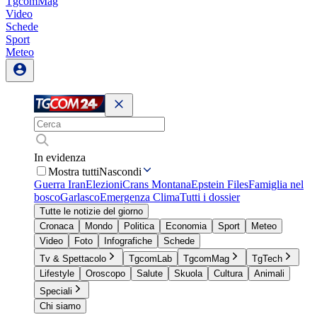
TgcomMag
Video
Schede
Sport
Meteo
In evidenza
Mostra tutti
Nascondi
Guerra Iran
Elezioni
Crans Montana
Epstein Files
Famiglia nel
bosco
Garlasco
Emergenza Clima
Tutti i dossier
Tutte le notizie del giorno
Cronaca
Mondo
Politica
Economia
Sport
Meteo
Video
Foto
Infografiche
Schede
Tv & Spettacolo
TgcomLab
TgcomMag
TgTech
Lifestyle
Oroscopo
Salute
Skuola
Cultura
Animali
Speciali
Chi siamo