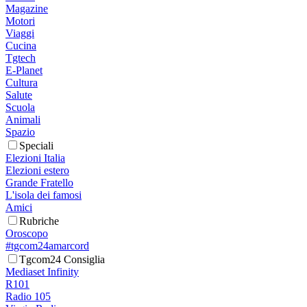
Magazine
Motori
Viaggi
Cucina
Tgtech
E-Planet
Cultura
Salute
Scuola
Animali
Spazio
Speciali
Elezioni Italia
Elezioni estero
Grande Fratello
L'isola dei famosi
Amici
Rubriche
Oroscopo
#tgcom24amarcord
Tgcom24 Consiglia
Mediaset Infinity
R101
Radio 105