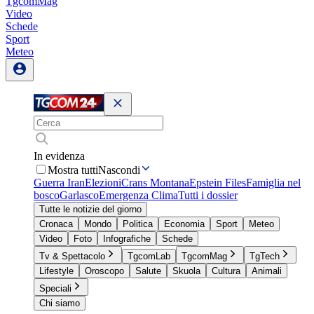
TgcomMag
Video
Schede
Sport
Meteo
In evidenza
Mostra tutti
Nascondi
Guerra Iran
Elezioni
Crans Montana
Epstein Files
Famiglia nel
bosco
Garlasco
Emergenza Clima
Tutti i dossier
Tutte le notizie del giorno
Cronaca
Mondo
Politica
Economia
Sport
Meteo
Video
Foto
Infografiche
Schede
Tv & Spettacolo
TgcomLab
TgcomMag
TgTech
Lifestyle
Oroscopo
Salute
Skuola
Cultura
Animali
Speciali
Chi siamo