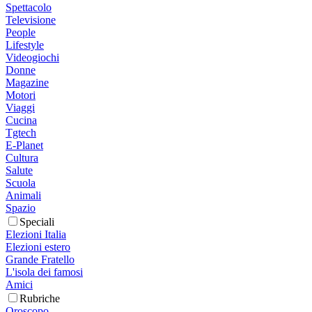
Spettacolo
Televisione
People
Lifestyle
Videogiochi
Donne
Magazine
Motori
Viaggi
Cucina
Tgtech
E-Planet
Cultura
Salute
Scuola
Animali
Spazio
Speciali
Elezioni Italia
Elezioni estero
Grande Fratello
L'isola dei famosi
Amici
Rubriche
Oroscopo