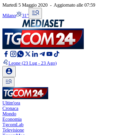
Martedì 5 Maggio 2020
-
Aggiornato alle
07:59
Milano
31°
Leone
(23 Lug - 23 Ago)
Ultim'ora
Cronaca
Mondo
Economia
TgcomLab
Televisione