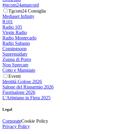
#tgcom24amarcord
Tgcom24 Consiglia
Mediaset Infinity
R101
Radio 105
Virgin Radio
Radio Montecarlo
Radio Subasio
Comingsoon
Superguidatv
Zuppa di Porro
Non Sprecare
Cotto e Mangiato
Eventi
Identità Golose 2026
Salone del Risparmio 2026
Fuorisalone 2026
L'Artigiano in Fiera 2025
Legal
Corporate
Cookie Policy
Privacy Policy