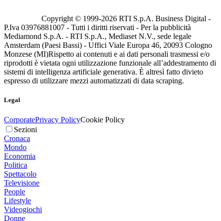
Copyright © 1999-
2026
RTI S.p.A. Business Digital -
P.Iva 03976881007 - Tutti i diritti riservati - Per la pubblicità
Mediamond S.p.A. - RTI S.p.A., Mediaset N.V., sede legale
Amsterdam (Paesi Bassi) - Uffici Viale Europa 46, 20093 Cologno
Monzese (MI)
Rispetto ai contenuti e ai dati personali trasmessi e/o
riprodotti è vietata ogni utilizzazione funzionale all’addestramento di
sistemi di intelligenza artificiale generativa. È altresì fatto divieto
espresso di utilizzare mezzi automatizzati di data scraping.
Legal
Corporate
Privacy Policy
Cookie Policy
Sezioni
Cronaca
Mondo
Economia
Politica
Spettacolo
Televisione
People
Lifestyle
Videogiochi
Donne