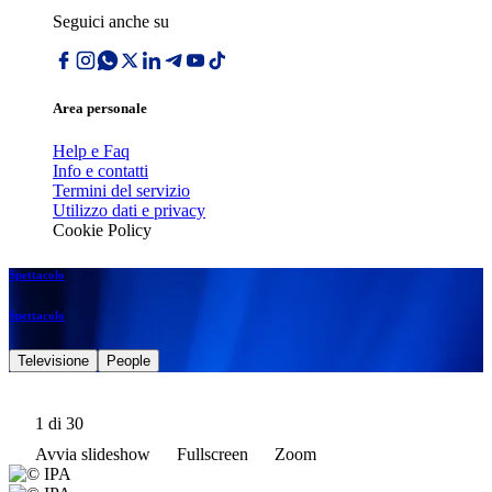
Seguici anche su
Area personale
Help e Faq
Info e contatti
Termini del servizio
Utilizzo dati e privacy
Cookie Policy
Spettacolo
Spettacolo
Televisione
People
1
di 30
Avvia slideshow
Fullscreen
Zoom