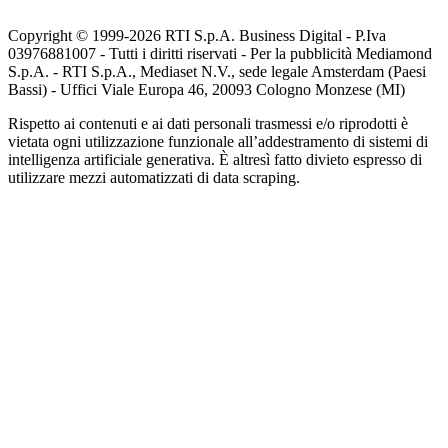
Copyright © 1999-
2026
RTI S.p.A. Business Digital - P.Iva
03976881007 - Tutti i diritti riservati - Per la pubblicità Mediamond
S.p.A. - RTI S.p.A., Mediaset N.V., sede legale Amsterdam (Paesi
Bassi) - Uffici Viale Europa 46, 20093 Cologno Monzese (MI)
Rispetto ai contenuti e ai dati personali trasmessi e/o riprodotti è
vietata ogni utilizzazione funzionale all’addestramento di sistemi di
intelligenza artificiale generativa. È altresì fatto divieto espresso di
utilizzare mezzi automatizzati di data scraping.