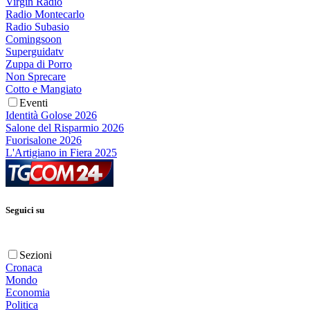
Virgin Radio
Radio Montecarlo
Radio Subasio
Comingsoon
Superguidatv
Zuppa di Porro
Non Sprecare
Cotto e Mangiato
Eventi
Identità Golose 2026
Salone del Risparmio 2026
Fuorisalone 2026
L'Artigiano in Fiera 2025
Seguici su
Sezioni
Cronaca
Mondo
Economia
Politica