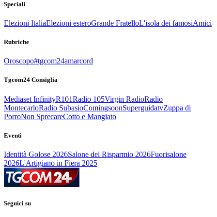
Speciali
Elezioni Italia
Elezioni estero
Grande Fratello
L'isola dei famosi
Amici
Rubriche
Oroscopo
#tgcom24amarcord
Tgcom24 Consiglia
Mediaset Infinity
R101
Radio 105
Virgin Radio
Radio
Montecarlo
Radio Subasio
Comingsoon
Superguidatv
Zuppa di
Porro
Non Sprecare
Cotto e Mangiato
Eventi
Identità Golose 2026
Salone del Risparmio 2026
Fuorisalone
2026
L'Artigiano in Fiera 2025
Seguici su