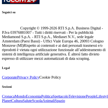
Seguici su
Copyright © 1999-
2026
RTI S.p.A. Business Digital -
P.Iva 03976881007 - Tutti i diritti riservati - Per la pubblicità
Mediamond S.p.A. - RTI S.p.A., Mediaset N.V., sede legale
Amsterdam (Paesi Bassi) - Uffici Viale Europa 46, 20093 Cologno
Monzese (MI)
Rispetto ai contenuti e ai dati personali trasmessi e/o
riprodotti è vietata ogni utilizzazione funzionale all’addestramento di
sistemi di intelligenza artificiale generativa. È altresì fatto divieto
espresso di utilizzare mezzi automatizzati di data scraping.
Legal
Corporate
Privacy Policy
Cookie Policy
Sezioni
Cronaca
Mondo
Economia
Politica
Spettacolo
Televisione
People
Lifestyl
Planet
Cultura
Salute
Scuola
Animali
Spazio