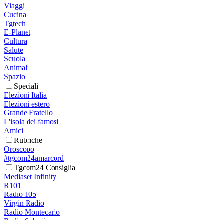
Viaggi
Cucina
Tgtech
E-Planet
Cultura
Salute
Scuola
Animali
Spazio
Speciali
Elezioni Italia
Elezioni estero
Grande Fratello
L'isola dei famosi
Amici
Rubriche
Oroscopo
#tgcom24amarcord
Tgcom24 Consiglia
Mediaset Infinity
R101
Radio 105
Virgin Radio
Radio Montecarlo