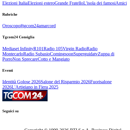
Elezioni Italia
Elezioni estero
Grande Fratello
L'isola dei famosi
Amici
Rubriche
Oroscopo
#tgcom24amarcord
Tgcom24 Consiglia
Mediaset Infinity
R101
Radio 105
Virgin Radio
Radio
Montecarlo
Radio Subasio
Comingsoon
Superguidatv
Zuppa di
Porro
Non Sprecare
Cotto e Mangiato
Eventi
Identità Golose 2026
Salone del Risparmio 2026
Fuorisalone
2026
L'Artigiano in Fiera 2025
Seguici su