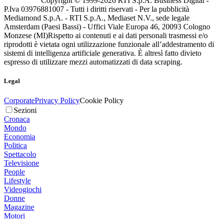
Copyright © 1999-
2026
RTI S.p.A. Business Digital -
P.Iva 03976881007 - Tutti i diritti riservati - Per la pubblicità
Mediamond S.p.A. - RTI S.p.A., Mediaset N.V., sede legale
Amsterdam (Paesi Bassi) - Uffici Viale Europa 46, 20093 Cologno
Monzese (MI)
Rispetto ai contenuti e ai dati personali trasmessi e/o
riprodotti è vietata ogni utilizzazione funzionale all’addestramento di
sistemi di intelligenza artificiale generativa. È altresì fatto divieto
espresso di utilizzare mezzi automatizzati di data scraping.
Legal
Corporate
Privacy Policy
Cookie Policy
Sezioni
Cronaca
Mondo
Economia
Politica
Spettacolo
Televisione
People
Lifestyle
Videogiochi
Donne
Magazine
Motori