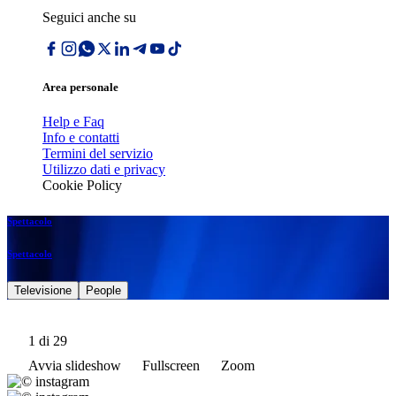
Seguici anche su
Area personale
Help e Faq
Info e contatti
Termini del servizio
Utilizzo dati e privacy
Cookie Policy
Spettacolo
Spettacolo
Televisione
People
1
di 29
Avvia slideshow
Fullscreen
Zoom