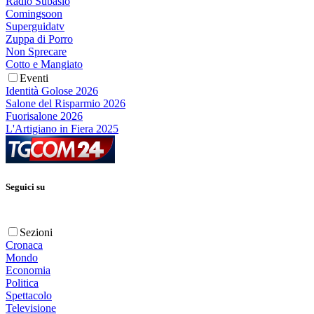
Radio Subasio
Comingsoon
Superguidatv
Zuppa di Porro
Non Sprecare
Cotto e Mangiato
Eventi
Identità Golose 2026
Salone del Risparmio 2026
Fuorisalone 2026
L'Artigiano in Fiera 2025
Seguici su
Sezioni
Cronaca
Mondo
Economia
Politica
Spettacolo
Televisione