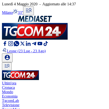
Lunedì 4 Maggio 2020
-
Aggiornato alle
14:37
Milano
33°
Leone
(23 Lug - 23 Ago)
Ultim'ora
Cronaca
Mondo
Economia
TgcomLab
Televisione