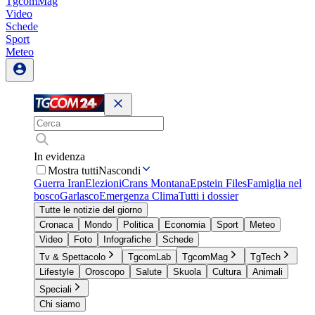
TgcomMag
Video
Schede
Sport
Meteo
In evidenza
Mostra tutti
Nascondi
Guerra Iran
Elezioni
Crans Montana
Epstein Files
Famiglia nel
bosco
Garlasco
Emergenza Clima
Tutti i dossier
Tutte le notizie del giorno
Cronaca
Mondo
Politica
Economia
Sport
Meteo
Video
Foto
Infografiche
Schede
Tv & Spettacolo
TgcomLab
TgcomMag
TgTech
Lifestyle
Oroscopo
Salute
Skuola
Cultura
Animali
Speciali
Chi siamo