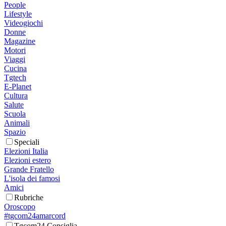
People
Lifestyle
Videogiochi
Donne
Magazine
Motori
Viaggi
Cucina
Tgtech
E-Planet
Cultura
Salute
Scuola
Animali
Spazio
Speciali
Elezioni Italia
Elezioni estero
Grande Fratello
L'isola dei famosi
Amici
Rubriche
Oroscopo
#tgcom24amarcord
Tgcom24 Consiglia