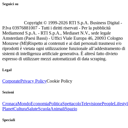
Seguici su
Copyright © 1999-
2026
RTI S.p.A. Business Digital -
P.Iva 03976881007 - Tutti i diritti riservati - Per la pubblicità
Mediamond S.p.A. - RTI S.p.A., Mediaset N.V., sede legale
Amsterdam (Paesi Bassi) - Uffici Viale Europa 46, 20093 Cologno
Monzese (MI)
Rispetto ai contenuti e ai dati personali trasmessi e/o
riprodotti è vietata ogni utilizzazione funzionale all’addestramento di
sistemi di intelligenza artificiale generativa. È altresì fatto divieto
espresso di utilizzare mezzi automatizzati di data scraping.
Legal
Corporate
Privacy Policy
Cookie Policy
Sezioni
Cronaca
Mondo
Economia
Politica
Spettacolo
Televisione
People
Lifestyl
Planet
Cultura
Salute
Scuola
Animali
Spazio
Speciali