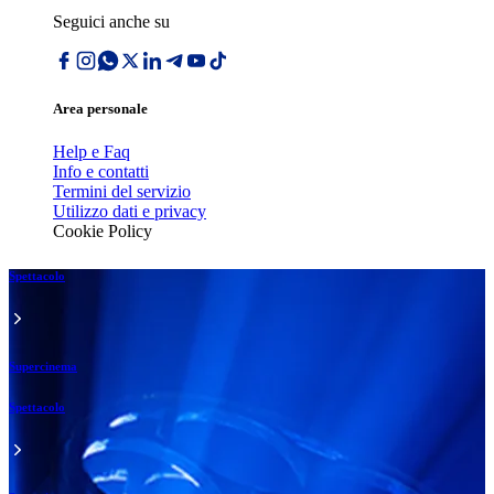
Seguici anche su
Area personale
Help e Faq
Info e contatti
Termini del servizio
Utilizzo dati e privacy
Cookie Policy
Spettacolo
Supercinema
Spettacolo