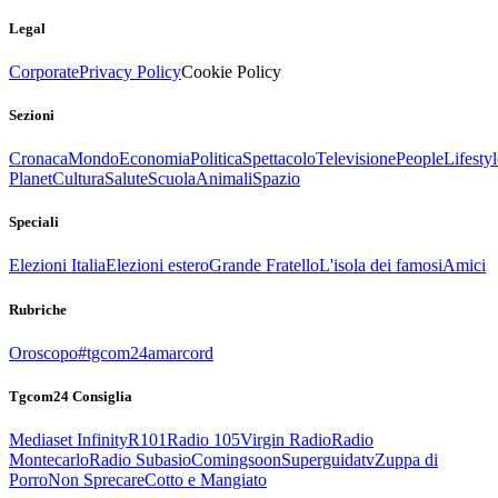
Legal
Corporate
Privacy Policy
Cookie Policy
Sezioni
Cronaca
Mondo
Economia
Politica
Spettacolo
Televisione
People
Lifestyl
Planet
Cultura
Salute
Scuola
Animali
Spazio
Speciali
Elezioni Italia
Elezioni estero
Grande Fratello
L'isola dei famosi
Amici
Rubriche
Oroscopo
#tgcom24amarcord
Tgcom24 Consiglia
Mediaset Infinity
R101
Radio 105
Virgin Radio
Radio
Montecarlo
Radio Subasio
Comingsoon
Superguidatv
Zuppa di
Porro
Non Sprecare
Cotto e Mangiato