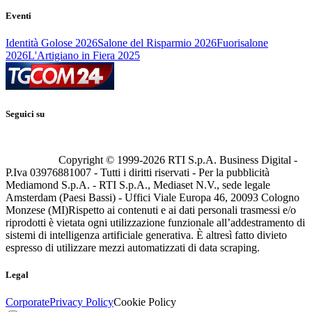
Eventi
Identità Golose 2026
Salone del Risparmio 2026
Fuorisalone
2026
L'Artigiano in Fiera 2025
Seguici su
Copyright © 1999-
2026
RTI S.p.A. Business Digital -
P.Iva 03976881007 - Tutti i diritti riservati - Per la pubblicità
Mediamond S.p.A. - RTI S.p.A., Mediaset N.V., sede legale
Amsterdam (Paesi Bassi) - Uffici Viale Europa 46, 20093 Cologno
Monzese (MI)
Rispetto ai contenuti e ai dati personali trasmessi e/o
riprodotti è vietata ogni utilizzazione funzionale all’addestramento di
sistemi di intelligenza artificiale generativa. È altresì fatto divieto
espresso di utilizzare mezzi automatizzati di data scraping.
Legal
Corporate
Privacy Policy
Cookie Policy