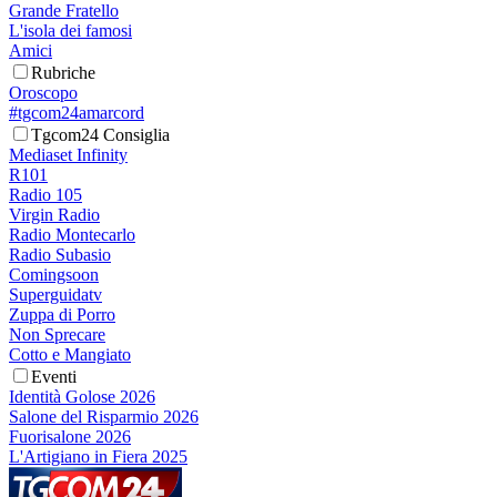
Grande Fratello
L'isola dei famosi
Amici
Rubriche
Oroscopo
#tgcom24amarcord
Tgcom24 Consiglia
Mediaset Infinity
R101
Radio 105
Virgin Radio
Radio Montecarlo
Radio Subasio
Comingsoon
Superguidatv
Zuppa di Porro
Non Sprecare
Cotto e Mangiato
Eventi
Identità Golose 2026
Salone del Risparmio 2026
Fuorisalone 2026
L'Artigiano in Fiera 2025