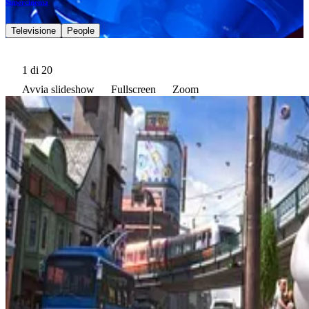
Supercinema
Televisione
People
1
di 20
Avvia slideshow
Fullscreen
Zoom