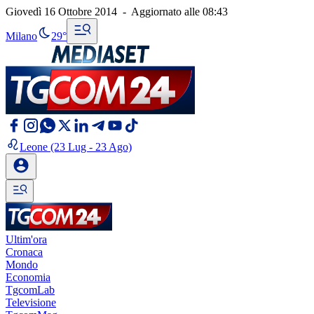
Giovedì 16 Ottobre 2014
-
Aggiornato alle
08:43
Milano
29°
Leone
(23 Lug - 23 Ago)
Ultim'ora
Cronaca
Mondo
Economia
TgcomLab
Televisione