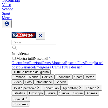
TgcomMag
Video
Schede
Sport
Meteo
In evidenza
Mostra tutti
Nascondi
Guerra Iran
Elezioni
Crans Montana
Epstein Files
Famiglia nel
bosco
Garlasco
Emergenza Clima
Tutti i dossier
Tutte le notizie del giorno
Cronaca
Mondo
Politica
Economia
Sport
Meteo
Video
Foto
Infografiche
Schede
Tv & Spettacolo
TgcomLab
TgcomMag
TgTech
Lifestyle
Oroscopo
Salute
Skuola
Cultura
Animali
Speciali
Chi siamo