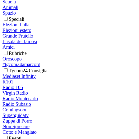
Scuola
Animali
Spazio
Speciali
Elezioni Italia
Elezioni estero
Grande Fratello
L'isola dei famosi
Amici
Rubriche
Oroscopo
#tgcom24amarcord
Tgcom24 Consiglia
Mediaset Infinity
R101
Radio 105
Virgin Radio
Radio Montecarlo
Radio Subasio
Comingsoon
Superguidatv
Zuppa di Porro
Non Sprecare
Cotto e Mangiato
Eventi