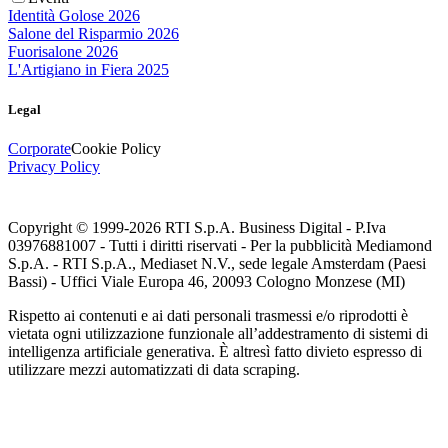
Identità Golose 2026
Salone del Risparmio 2026
Fuorisalone 2026
L'Artigiano in Fiera 2025
Legal
Corporate
Cookie Policy
Privacy Policy
Copyright © 1999-
2026
RTI S.p.A. Business Digital - P.Iva
03976881007 - Tutti i diritti riservati - Per la pubblicità Mediamond
S.p.A. - RTI S.p.A., Mediaset N.V., sede legale Amsterdam (Paesi
Bassi) - Uffici Viale Europa 46, 20093 Cologno Monzese (MI)
Rispetto ai contenuti e ai dati personali trasmessi e/o riprodotti è
vietata ogni utilizzazione funzionale all’addestramento di sistemi di
intelligenza artificiale generativa. È altresì fatto divieto espresso di
utilizzare mezzi automatizzati di data scraping.