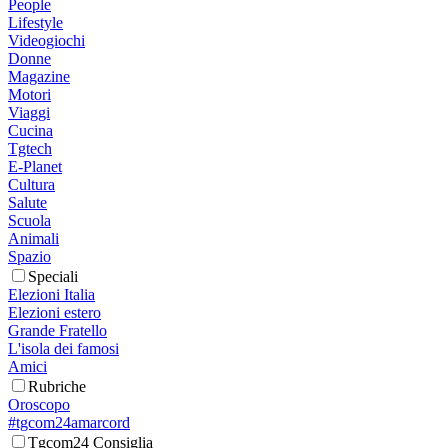
People
Lifestyle
Videogiochi
Donne
Magazine
Motori
Viaggi
Cucina
Tgtech
E-Planet
Cultura
Salute
Scuola
Animali
Spazio
Speciali
Elezioni Italia
Elezioni estero
Grande Fratello
L'isola dei famosi
Amici
Rubriche
Oroscopo
#tgcom24amarcord
Tgcom24 Consiglia