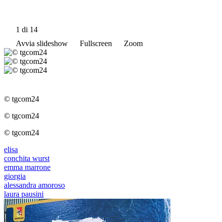
1
di 14
Avvia slideshow
Fullscreen
Zoom
© tgcom24
© tgcom24
© tgcom24
elisa
conchita wurst
emma marrone
giorgia
alessandra amoroso
laura pausini