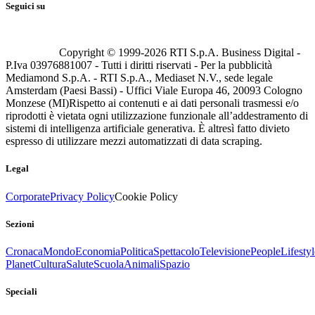
Seguici su
Copyright © 1999-
2026
RTI S.p.A. Business Digital -
P.Iva 03976881007 - Tutti i diritti riservati - Per la pubblicità
Mediamond S.p.A. - RTI S.p.A., Mediaset N.V., sede legale
Amsterdam (Paesi Bassi) - Uffici Viale Europa 46, 20093 Cologno
Monzese (MI)
Rispetto ai contenuti e ai dati personali trasmessi e/o
riprodotti è vietata ogni utilizzazione funzionale all’addestramento di
sistemi di intelligenza artificiale generativa. È altresì fatto divieto
espresso di utilizzare mezzi automatizzati di data scraping.
Legal
Corporate
Privacy Policy
Cookie Policy
Sezioni
Cronaca
Mondo
Economia
Politica
Spettacolo
Televisione
People
Lifestyl
Planet
Cultura
Salute
Scuola
Animali
Spazio
Speciali