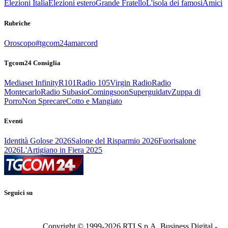
Elezioni Italia
Elezioni estero
Grande Fratello
L'isola dei famosi
Amici
Rubriche
Oroscopo
#tgcom24amarcord
Tgcom24 Consiglia
Mediaset Infinity
R101
Radio 105
Virgin Radio
Radio
Montecarlo
Radio Subasio
Comingsoon
Superguidatv
Zuppa di
Porro
Non Sprecare
Cotto e Mangiato
Eventi
Identità Golose 2026
Salone del Risparmio 2026
Fuorisalone
2026
L'Artigiano in Fiera 2025
Seguici su
Copyright © 1999-
2026
RTI S.p.A. Business Digital -