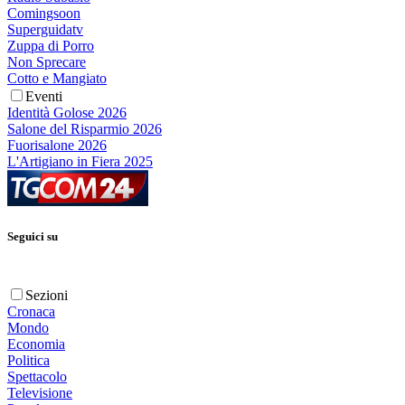
Comingsoon
Superguidatv
Zuppa di Porro
Non Sprecare
Cotto e Mangiato
Eventi
Identità Golose 2026
Salone del Risparmio 2026
Fuorisalone 2026
L'Artigiano in Fiera 2025
Seguici su
Sezioni
Cronaca
Mondo
Economia
Politica
Spettacolo
Televisione