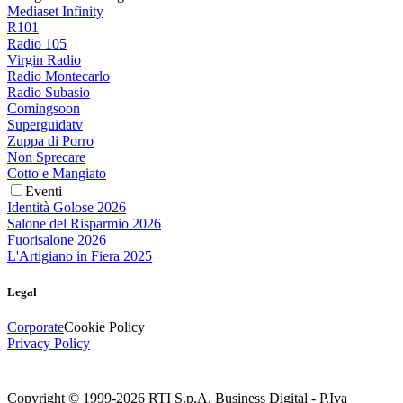
Mediaset Infinity
R101
Radio 105
Virgin Radio
Radio Montecarlo
Radio Subasio
Comingsoon
Superguidatv
Zuppa di Porro
Non Sprecare
Cotto e Mangiato
Eventi
Identità Golose 2026
Salone del Risparmio 2026
Fuorisalone 2026
L'Artigiano in Fiera 2025
Legal
Corporate
Cookie Policy
Privacy Policy
Copyright © 1999-
2026
RTI S.p.A. Business Digital - P.Iva