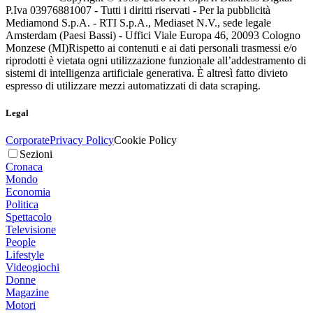
P.Iva 03976881007 - Tutti i diritti riservati - Per la pubblicità
Mediamond S.p.A. - RTI S.p.A., Mediaset N.V., sede legale
Amsterdam (Paesi Bassi) - Uffici Viale Europa 46, 20093 Cologno
Monzese (MI)
Rispetto ai contenuti e ai dati personali trasmessi e/o
riprodotti è vietata ogni utilizzazione funzionale all’addestramento di
sistemi di intelligenza artificiale generativa. È altresì fatto divieto
espresso di utilizzare mezzi automatizzati di data scraping.
Legal
Corporate
Privacy Policy
Cookie Policy
Sezioni
Cronaca
Mondo
Economia
Politica
Spettacolo
Televisione
People
Lifestyle
Videogiochi
Donne
Magazine
Motori