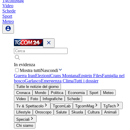
TgcomMag
Video
Schede
Sport
Meteo
In evidenza
Mostra tutti
Nascondi
Guerra Iran
Elezioni
Crans Montana
Epstein Files
Famiglia nel
bosco
Garlasco
Emergenza Clima
Tutti i dossier
Tutte le notizie del giorno
Cronaca
Mondo
Politica
Economia
Sport
Meteo
Video
Foto
Infografiche
Schede
Tv & Spettacolo
TgcomLab
TgcomMag
TgTech
Lifestyle
Oroscopo
Salute
Skuola
Cultura
Animali
Speciali
Chi siamo