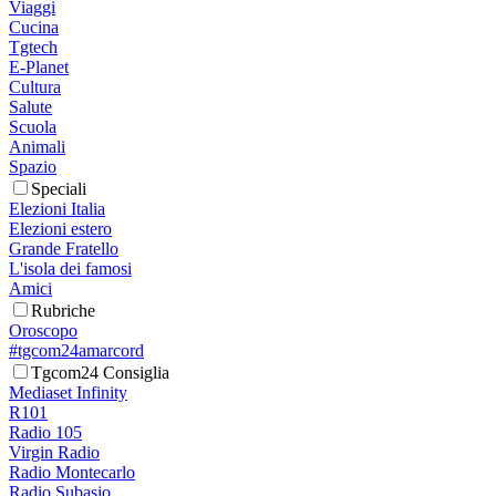
Viaggi
Cucina
Tgtech
E-Planet
Cultura
Salute
Scuola
Animali
Spazio
Speciali
Elezioni Italia
Elezioni estero
Grande Fratello
L'isola dei famosi
Amici
Rubriche
Oroscopo
#tgcom24amarcord
Tgcom24 Consiglia
Mediaset Infinity
R101
Radio 105
Virgin Radio
Radio Montecarlo
Radio Subasio