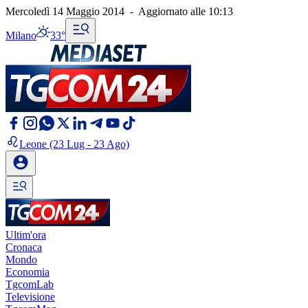
Mercoledì 14 Maggio 2014
-
Aggiornato alle
10:13
Milano
33°
Leone
(23 Lug - 23 Ago)
Ultim'ora
Cronaca
Mondo
Economia
TgcomLab
Televisione