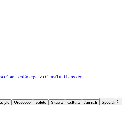
osco
Garlasco
Emergenza Clima
Tutti i dossier
estyle
Oroscopo
Salute
Skuola
Cultura
Animali
Speciali