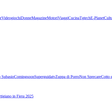
e
Videogiochi
Donne
Magazine
Motori
Viaggi
Cucina
Tgtech
E-Planet
Cult
 Subasio
Comingsoon
Superguidatv
Zuppa di Porro
Non Sprecare
Cotto 
tigiano in Fiera 2025