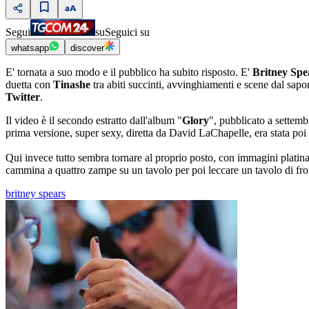
Segui
su
Seguici su
whatsapp
discover
E' tornata a suo modo e il pubblico ha subito risposto. E'
Britney Spe
duetta con
Tinashe
tra abiti succinti, avvinghiamenti e scene dal sapor
Twitter
.
Il video è il secondo estratto dall'album "
Glory
", pubblicato a settemb
prima versione, super sexy, diretta da David LaChapelle, era stata poi 
Qui invece tutto sembra tornare al proprio posto, con immagini platina
cammina a quattro zampe su un tavolo per poi leccare un tavolo di fr
britney spears