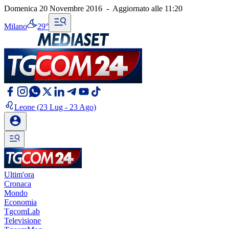
Domenica 20 Novembre 2016
-
Aggiornato alle
11:20
Milano
29°
Leone
(23 Lug - 23 Ago)
Ultim'ora
Cronaca
Mondo
Economia
TgcomLab
Televisione