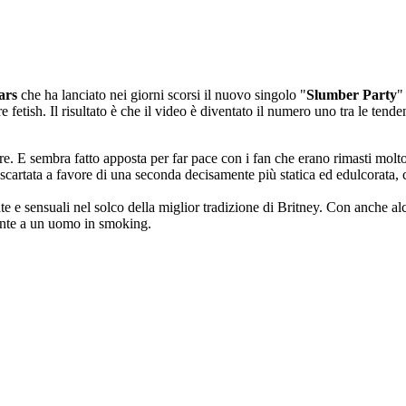
ars
che ha lanciato nei giorni scorsi il nuovo singolo "
Slumber Party
"
e fetish. Il risultato è che il video è diventato il numero uno tra le tend
re. E sembra fatto apposta per far pace con i fan che erano rimasti mol
scartata a favore di una seconda decisamente più statica ed edulcorata, c
te e sensuali nel solco della miglior tradizione di Britney. Con anche a
onte a un uomo in smoking.