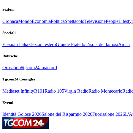
Sezioni
Cronaca
Mondo
Economia
Politica
Spettacolo
Televisione
People
Lifestyl
Speciali
Elezioni Italia
Elezioni estero
Grande Fratello
L'isola dei famosi
Amici
Rubriche
Oroscopo
#tgcom24amarcord
Tgcom24 Consiglia
Mediaset Infinity
R101
Radio 105
Virgin Radio
Radio Montecarlo
Radio
Eventi
Identità Golose 2026
Salone del Risparmio 2026
Fuorisalone 2026
L'Ar