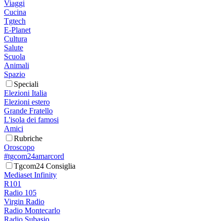
Viaggi
Cucina
Tgtech
E-Planet
Cultura
Salute
Scuola
Animali
Spazio
Speciali
Elezioni Italia
Elezioni estero
Grande Fratello
L'isola dei famosi
Amici
Rubriche
Oroscopo
#tgcom24amarcord
Tgcom24 Consiglia
Mediaset Infinity
R101
Radio 105
Virgin Radio
Radio Montecarlo
Radio Subasio