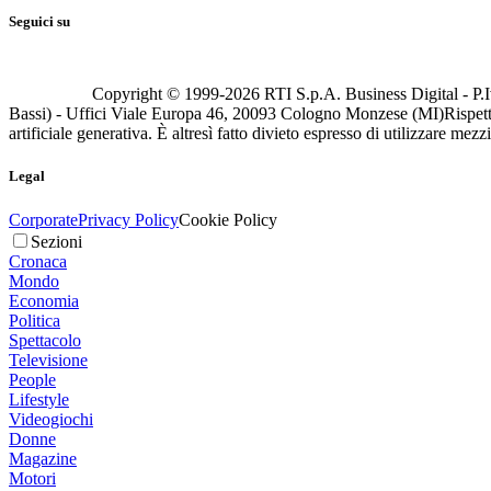
Seguici su
Copyright © 1999-
2026
RTI S.p.A. Business Digital - P.I
Bassi) - Uffici Viale Europa 46, 20093 Cologno Monzese (MI)
Rispett
artificiale generativa. È altresì fatto divieto espresso di utilizzare mez
Legal
Corporate
Privacy Policy
Cookie Policy
Sezioni
Cronaca
Mondo
Economia
Politica
Spettacolo
Televisione
People
Lifestyle
Videogiochi
Donne
Magazine
Motori