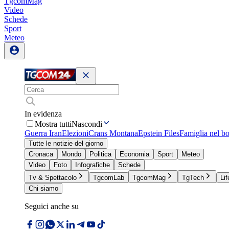
TgcomMag
Video
Schede
Sport
Meteo
In evidenza
Mostra tutti
Nascondi
Guerra Iran
Elezioni
Crans Montana
Epstein Files
Famiglia nel b
Tutte le notizie del giorno
Cronaca
Mondo
Politica
Economia
Sport
Meteo
Video
Foto
Infografiche
Schede
Tv & Spettacolo
TgcomLab
TgcomMag
TgTech
Lif
Chi siamo
Seguici anche su