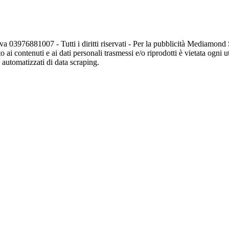
va 03976881007 - Tutti i diritti riservati - Per la pubblicità Mediamon
o ai contenuti e ai dati personali trasmessi e/o riprodotti è vietata ogni 
zi automatizzati di data scraping.