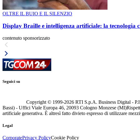
OLTRE IL BUIO E IL SILENZIO
Display Braille e intelligenza artificiale: la tecnologi
contenuto sponsorizzato
Seguici su
Copyright © 1999-
2026
RTI S.p.A. Business Digital - P.I
Bassi) - Uffici Viale Europa 46, 20093 Cologno Monzese (MI)
Rispett
artificiale generativa. È altresì fatto divieto espresso di utilizzare mez
Legal
Corporate
Privacy Policy
Cookie Policy