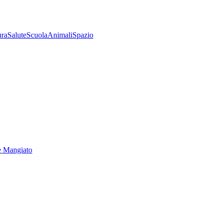
ura
Salute
Scuola
Animali
Spazio
e Mangiato