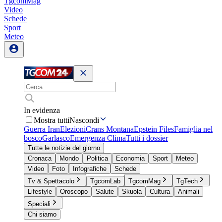
TgcomMag
Video
Schede
Sport
Meteo
In evidenza
Mostra tutti
Nascondi
Guerra Iran
Elezioni
Crans Montana
Epstein Files
Famiglia nel
bosco
Garlasco
Emergenza Clima
Tutti i dossier
Tutte le notizie del giorno
Cronaca
Mondo
Politica
Economia
Sport
Meteo
Video
Foto
Infografiche
Schede
Tv & Spettacolo
TgcomLab
TgcomMag
TgTech
Lifestyle
Oroscopo
Salute
Skuola
Cultura
Animali
Speciali
Chi siamo