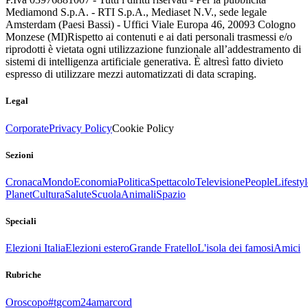
Mediamond S.p.A. - RTI S.p.A., Mediaset N.V., sede legale
Amsterdam (Paesi Bassi) - Uffici Viale Europa 46, 20093 Cologno
Monzese (MI)
Rispetto ai contenuti e ai dati personali trasmessi e/o
riprodotti è vietata ogni utilizzazione funzionale all’addestramento di
sistemi di intelligenza artificiale generativa. È altresì fatto divieto
espresso di utilizzare mezzi automatizzati di data scraping.
Legal
Corporate
Privacy Policy
Cookie Policy
Sezioni
Cronaca
Mondo
Economia
Politica
Spettacolo
Televisione
People
Lifestyl
Planet
Cultura
Salute
Scuola
Animali
Spazio
Speciali
Elezioni Italia
Elezioni estero
Grande Fratello
L'isola dei famosi
Amici
Rubriche
Oroscopo
#tgcom24amarcord