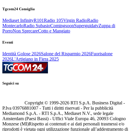
Tgcom24 Consiglia
Mediaset Infinity
R101
Radio 105
Virgin Radio
Radio
Montecarlo
Radio Subasio
Comingsoon
Superguidatv
Zuppa di
Porro
Non Sprecare
Cotto e Mangiato
Eventi
Identità Golose 2026
Salone del Risparmio 2026
Fuorisalone
2026
L'Artigiano in Fiera 2025
Seguici su
Copyright © 1999-
2026
RTI S.p.A. Business Digital -
P.Iva 03976881007 - Tutti i diritti riservati - Per la pubblicità
Mediamond S.p.A. - RTI S.p.A., Mediaset N.V., sede legale
Amsterdam (Paesi Bassi) - Uffici Viale Europa 46, 20093 Cologno
Monzese (MI)
Rispetto ai contenuti e ai dati personali trasmessi e/o
riprodotti è vietata ogni utilizzazione funzionale all’addestramento di