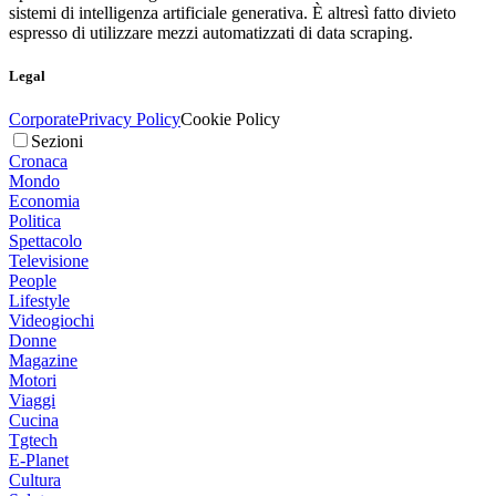
sistemi di intelligenza artificiale generativa. È altresì fatto divieto
espresso di utilizzare mezzi automatizzati di data scraping.
Legal
Corporate
Privacy Policy
Cookie Policy
Sezioni
Cronaca
Mondo
Economia
Politica
Spettacolo
Televisione
People
Lifestyle
Videogiochi
Donne
Magazine
Motori
Viaggi
Cucina
Tgtech
E-Planet
Cultura