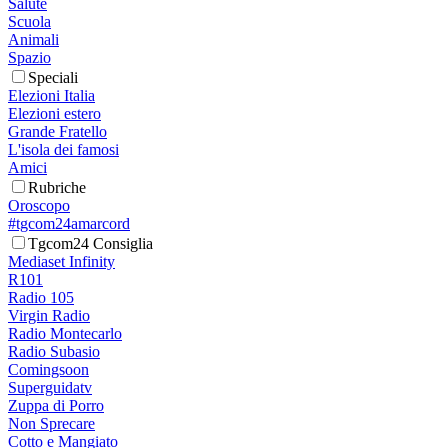
Salute
Scuola
Animali
Spazio
Speciali
Elezioni Italia
Elezioni estero
Grande Fratello
L'isola dei famosi
Amici
Rubriche
Oroscopo
#tgcom24amarcord
Tgcom24 Consiglia
Mediaset Infinity
R101
Radio 105
Virgin Radio
Radio Montecarlo
Radio Subasio
Comingsoon
Superguidatv
Zuppa di Porro
Non Sprecare
Cotto e Mangiato