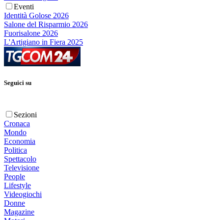
Eventi
Identità Golose 2026
Salone del Risparmio 2026
Fuorisalone 2026
L'Artigiano in Fiera 2025
Seguici su
Sezioni
Cronaca
Mondo
Economia
Politica
Spettacolo
Televisione
People
Lifestyle
Videogiochi
Donne
Magazine