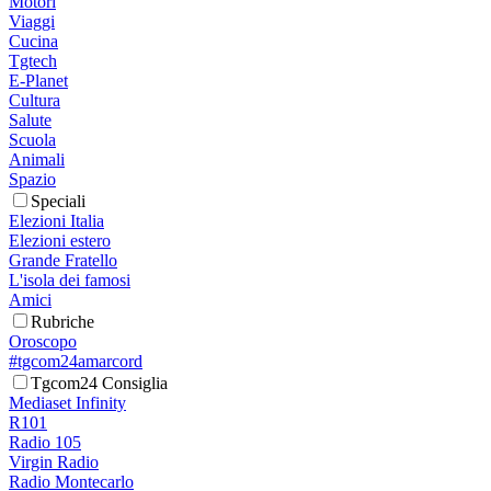
Motori
Viaggi
Cucina
Tgtech
E-Planet
Cultura
Salute
Scuola
Animali
Spazio
Speciali
Elezioni Italia
Elezioni estero
Grande Fratello
L'isola dei famosi
Amici
Rubriche
Oroscopo
#tgcom24amarcord
Tgcom24 Consiglia
Mediaset Infinity
R101
Radio 105
Virgin Radio
Radio Montecarlo