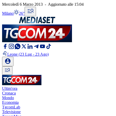
Mercoledì 6 Marzo 2013
-
Aggiornato alle
15:04
Milano
26°
Leone
(23 Lug - 23 Ago)
Ultim'ora
Cronaca
Mondo
Economia
TgcomLab
Televisione