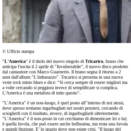
© Ufficio stampa
"
L'America
" è il titolo del nuovo singolo di
Tricarico
, brano che
anticipa l'uscita il 2 aprile di "Invulnerabile", il nuovo disco prodotto
dal cantautore con Marco Guarnerio. Il brano segna il ritorno a 2
anni dall'album "L'imbarazzo". Tricarico si presenta in una nuova
veste rock misto blues e dice: "Si cerca sempre di essere migliori ma
a volte cercando si peggiora invece di semplificare si complica.
L'America è una metafora di tutto questo".
"L'America" è un non-luogo, è quel posto all'’interno di noi stessi,
dove spesso restiamo ingarbugliati nei nostri pensieri, cercando di
scioglierli con il risultato, invece, di ingarbugliarli ulteriormente.
"L'America" è il non-posto in cui cerchiamo di dimenticare lei o lui;
è quella favola, che può essere anche bellissima, ma resta una favola
e quindi finzione. E' lo spazio dove non esiste crisi. "Il luogo del