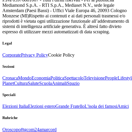
Mediamond S.p.A. - RTI S.p.A., Mediaset N.V., sede legale
Amsterdam (Paesi Bassi) - Uffici Viale Europa 46, 20093 Cologno
Monzese (MI)
Rispetto ai contenuti e ai dati personali trasmessi e/o
riprodotti è vietata ogni utilizzazione funzionale all’addestramento di
sistemi di intelligenza artificiale generativa. È altresì fatto divieto
espresso di utilizzare mezzi automatizzati di data scraping.
Legal
Corporate
Privacy Policy
Cookie Policy
Sezioni
Cronaca
Mondo
Economia
Politica
Spettacolo
Televisione
People
Lifestyl
Planet
Cultura
Salute
Scuola
Animali
Spazio
Speciali
Elezioni Italia
Elezioni estero
Grande Fratello
L'isola dei famosi
Amici
Rubriche
Oroscopo
#tgcom24amarcord