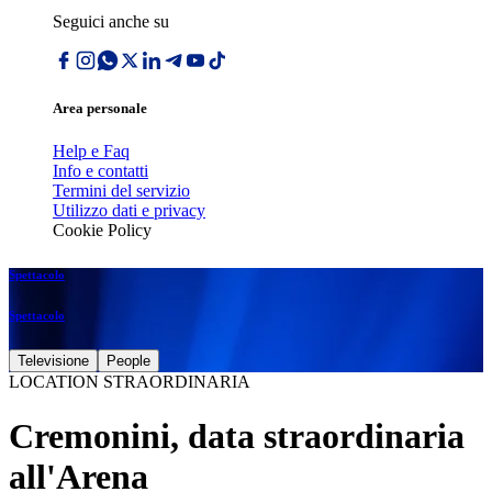
Seguici anche su
Area personale
Help e Faq
Info e contatti
Termini del servizio
Utilizzo dati e privacy
Cookie Policy
Spettacolo
Spettacolo
Televisione
People
LOCATION STRAORDINARIA
Cremonini, data straordinaria
all'Arena