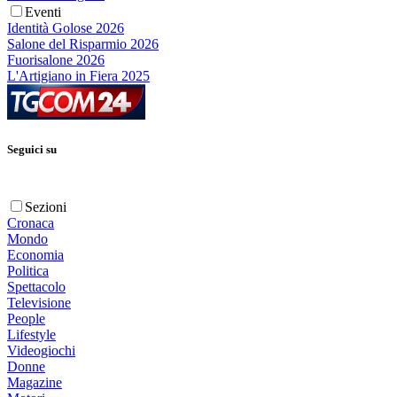
Eventi
Identità Golose 2026
Salone del Risparmio 2026
Fuorisalone 2026
L'Artigiano in Fiera 2025
Seguici su
Sezioni
Cronaca
Mondo
Economia
Politica
Spettacolo
Televisione
People
Lifestyle
Videogiochi
Donne
Magazine