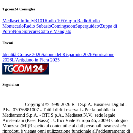
Tgcom24 Consiglia
Mediaset Infinity
R101
Radio 105
Virgin Radio
Radio
Montecarlo
Radio Subasio
Comingsoon
Superguidatv
Zuppa di
Porro
Non Sprecare
Cotto e Mangiato
Eventi
Identità Golose 2026
Salone del Risparmio 2026
Fuorisalone
2026
L'Artigiano in Fiera 2025
Seguici su
Copyright © 1999-
2026
RTI S.p.A. Business Digital -
P.Iva 03976881007 - Tutti i diritti riservati - Per la pubblicità
Mediamond S.p.A. - RTI S.p.A., Mediaset N.V., sede legale
Amsterdam (Paesi Bassi) - Uffici Viale Europa 46, 20093 Cologno
Monzese (MI)
Rispetto ai contenuti e ai dati personali trasmessi e/o
riprodotti è vietata ogni utilizzazione funzionale all’addestramento di