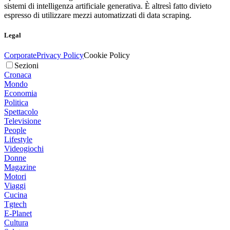
sistemi di intelligenza artificiale generativa. È altresì fatto divieto
espresso di utilizzare mezzi automatizzati di data scraping.
Legal
Corporate
Privacy Policy
Cookie Policy
Sezioni
Cronaca
Mondo
Economia
Politica
Spettacolo
Televisione
People
Lifestyle
Videogiochi
Donne
Magazine
Motori
Viaggi
Cucina
Tgtech
E-Planet
Cultura