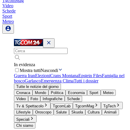
TgcomMag
Video
Schede
Sport
Meteo
In evidenza
Mostra tutti
Nascondi
Guerra Iran
Elezioni
Crans Montana
Epstein Files
Famiglia nel
bosco
Garlasco
Emergenza Clima
Tutti i dossier
Tutte le notizie del giorno
Cronaca
Mondo
Politica
Economia
Sport
Meteo
Video
Foto
Infografiche
Schede
Tv & Spettacolo
TgcomLab
TgcomMag
TgTech
Lifestyle
Oroscopo
Salute
Skuola
Cultura
Animali
Speciali
Chi siamo