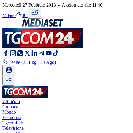
Mercoledì 27 Febbraio 2013
-
Aggiornato alle
11:40
Milano
30°
Leone
(23 Lug - 23 Ago)
Ultim'ora
Cronaca
Mondo
Economia
TgcomLab
Televisione