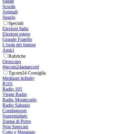
Salute
Scuola
Animali
Spazio
Speciali
Elezioni Italia
Elezioni estero
Grande Fratello
L'isola dei famosi
Amici
Rubriche
Oroscopo
#tgcom24amarcord
Tgcom24 Consiglia
Mediaset Infinity
R101
Radio 105
Virgin Radio
Radio Montecarlo
Radio Subasio
Comingsoon
Superguidatv
Zuppa di Porro
Non Sprecare
Cotto e Mangiato