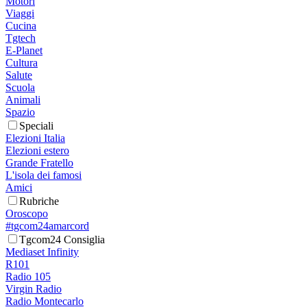
Motori
Viaggi
Cucina
Tgtech
E-Planet
Cultura
Salute
Scuola
Animali
Spazio
Speciali
Elezioni Italia
Elezioni estero
Grande Fratello
L'isola dei famosi
Amici
Rubriche
Oroscopo
#tgcom24amarcord
Tgcom24 Consiglia
Mediaset Infinity
R101
Radio 105
Virgin Radio
Radio Montecarlo