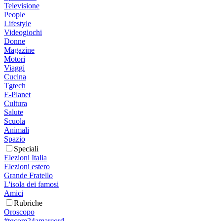
Televisione
People
Lifestyle
Videogiochi
Donne
Magazine
Motori
Viaggi
Cucina
Tgtech
E-Planet
Cultura
Salute
Scuola
Animali
Spazio
Speciali
Elezioni Italia
Elezioni estero
Grande Fratello
L'isola dei famosi
Amici
Rubriche
Oroscopo
#tgcom24amarcord