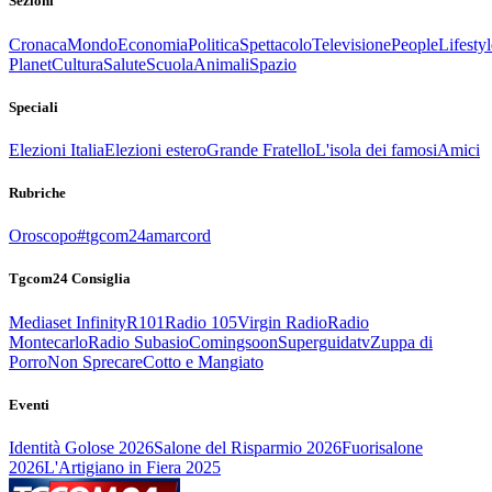
Sezioni
Cronaca
Mondo
Economia
Politica
Spettacolo
Televisione
People
Lifestyl
Planet
Cultura
Salute
Scuola
Animali
Spazio
Speciali
Elezioni Italia
Elezioni estero
Grande Fratello
L'isola dei famosi
Amici
Rubriche
Oroscopo
#tgcom24amarcord
Tgcom24 Consiglia
Mediaset Infinity
R101
Radio 105
Virgin Radio
Radio
Montecarlo
Radio Subasio
Comingsoon
Superguidatv
Zuppa di
Porro
Non Sprecare
Cotto e Mangiato
Eventi
Identità Golose 2026
Salone del Risparmio 2026
Fuorisalone
2026
L'Artigiano in Fiera 2025