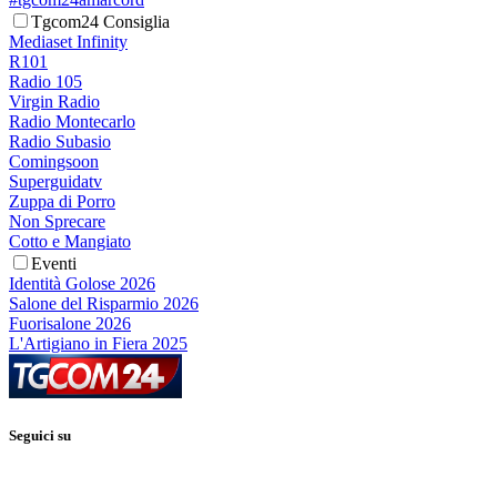
Tgcom24 Consiglia
Mediaset Infinity
R101
Radio 105
Virgin Radio
Radio Montecarlo
Radio Subasio
Comingsoon
Superguidatv
Zuppa di Porro
Non Sprecare
Cotto e Mangiato
Eventi
Identità Golose 2026
Salone del Risparmio 2026
Fuorisalone 2026
L'Artigiano in Fiera 2025
Seguici su