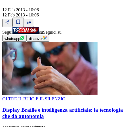
12 Feb 2013 - 10:06
12 Feb 2013 - 10:06
Segui
su
Seguici su
whatsapp
discover
OLTRE IL BUIO E IL SILENZIO
Display Braille e intelligenza artificiale: la tecnologia
che dà autonomia