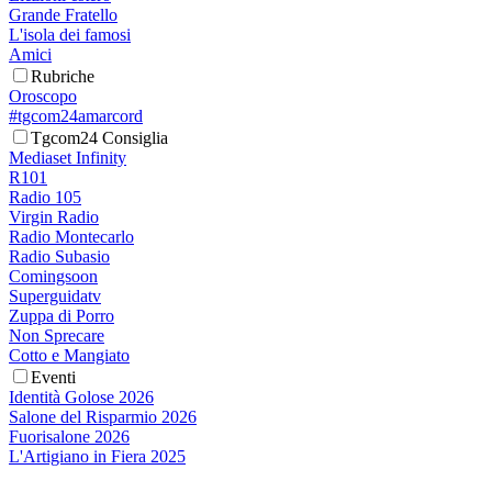
Grande Fratello
L'isola dei famosi
Amici
Rubriche
Oroscopo
#tgcom24amarcord
Tgcom24 Consiglia
Mediaset Infinity
R101
Radio 105
Virgin Radio
Radio Montecarlo
Radio Subasio
Comingsoon
Superguidatv
Zuppa di Porro
Non Sprecare
Cotto e Mangiato
Eventi
Identità Golose 2026
Salone del Risparmio 2026
Fuorisalone 2026
L'Artigiano in Fiera 2025