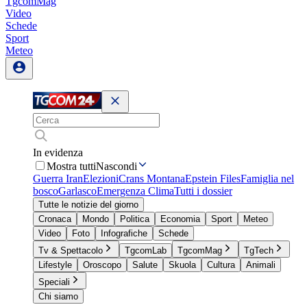
TgcomMag
Video
Schede
Sport
Meteo
In evidenza
Mostra tutti
Nascondi
Guerra Iran
Elezioni
Crans Montana
Epstein Files
Famiglia nel
bosco
Garlasco
Emergenza Clima
Tutti i dossier
Tutte le notizie del giorno
Cronaca
Mondo
Politica
Economia
Sport
Meteo
Video
Foto
Infografiche
Schede
Tv & Spettacolo
TgcomLab
TgcomMag
TgTech
Lifestyle
Oroscopo
Salute
Skuola
Cultura
Animali
Speciali
Chi siamo