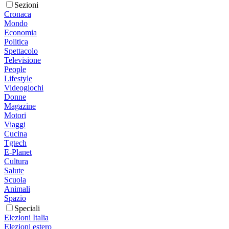
Sezioni
Cronaca
Mondo
Economia
Politica
Spettacolo
Televisione
People
Lifestyle
Videogiochi
Donne
Magazine
Motori
Viaggi
Cucina
Tgtech
E-Planet
Cultura
Salute
Scuola
Animali
Spazio
Speciali
Elezioni Italia
Elezioni estero