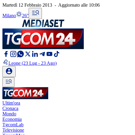
Martedì 12 Febbraio 2013
-
Aggiornato alle
10:06
Milano
26°
Leone
(23 Lug - 23 Ago)
Ultim'ora
Cronaca
Mondo
Economia
TgcomLab
Televisione