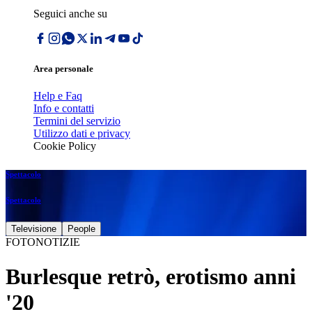
Seguici anche su
Area personale
Help e Faq
Info e contatti
Termini del servizio
Utilizzo dati e privacy
Cookie Policy
Spettacolo
Spettacolo
Televisione
People
FOTONOTIZIE
Burlesque retrò, erotismo anni
'20