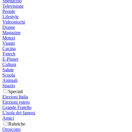
Spettacolo
Televisione
People
Lifestyle
Videogiochi
Donne
Magazine
Motori
Viaggi
Cucina
Tgtech
E-Planet
Cultura
Salute
Scuola
Animali
Spazio
Speciali
Elezioni Italia
Elezioni estero
Grande Fratello
L'isola dei famosi
Amici
Rubriche
Oroscopo