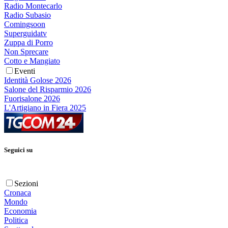
Radio Montecarlo
Radio Subasio
Comingsoon
Superguidatv
Zuppa di Porro
Non Sprecare
Cotto e Mangiato
Eventi
Identità Golose 2026
Salone del Risparmio 2026
Fuorisalone 2026
L'Artigiano in Fiera 2025
Seguici su
Sezioni
Cronaca
Mondo
Economia
Politica