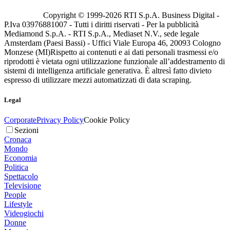
Copyright © 1999-
2026
RTI S.p.A. Business Digital -
P.Iva 03976881007 - Tutti i diritti riservati - Per la pubblicità
Mediamond S.p.A. - RTI S.p.A., Mediaset N.V., sede legale
Amsterdam (Paesi Bassi) - Uffici Viale Europa 46, 20093 Cologno
Monzese (MI)
Rispetto ai contenuti e ai dati personali trasmessi e/o
riprodotti è vietata ogni utilizzazione funzionale all’addestramento di
sistemi di intelligenza artificiale generativa. È altresì fatto divieto
espresso di utilizzare mezzi automatizzati di data scraping.
Legal
Corporate
Privacy Policy
Cookie Policy
Sezioni
Cronaca
Mondo
Economia
Politica
Spettacolo
Televisione
People
Lifestyle
Videogiochi
Donne