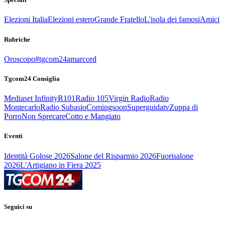
Elezioni Italia
Elezioni estero
Grande Fratello
L'isola dei famosi
Amici
Rubriche
Oroscopo
#tgcom24amarcord
Tgcom24 Consiglia
Mediaset Infinity
R101
Radio 105
Virgin Radio
Radio
Montecarlo
Radio Subasio
Comingsoon
Superguidatv
Zuppa di
Porro
Non Sprecare
Cotto e Mangiato
Eventi
Identità Golose 2026
Salone del Risparmio 2026
Fuorisalone
2026
L'Artigiano in Fiera 2025
Seguici su