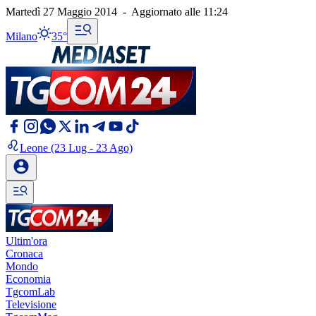
Martedì 27 Maggio 2014
-
Aggiornato alle
11:24
Milano
35°
Leone
(23 Lug - 23 Ago)
Ultim'ora
Cronaca
Mondo
Economia
TgcomLab
Televisione