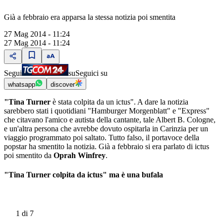
Già a febbraio era apparsa la stessa notizia poi smentita
27 Mag 2014 - 11:24
27 Mag 2014 - 11:24
Segui
su
Seguici su
whatsapp
discover
"Tina Turner
è stata colpita da un ictus". A dare la notizia
sarebbero stati i quotidiani "Hamburger Morgenblatt" e "Express"
che citavano l'amico e autista della cantante, tale Albert B. Cologne,
e un'altra persona che avrebbe dovuto ospitarla in Carinzia per un
viaggio programmato poi saltato. Tutto falso, il portavoce della
popstar ha smentito la notizia. Già a febbraio si era parlato di ictus
poi smentito da
Oprah Winfrey
.
"Tina Turner colpita da ictus" ma è una bufala
1
di 7