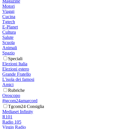
Magazine
Motori
Viaggi
Cucina
Tgtech
E-Planet
Cultura
Salute
Scuola
Animali
Spazio
Speciali
Elezioni Italia
Elezioni estero
Grande Fratello
L'isola dei famosi
Amici
Rubriche
Oroscopo
#tgcom24amarcord
Tgcom24 Consiglia
Mediaset Infinity
R101
Radio 105
Virgin Radio