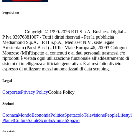
Seguici su
Copyright © 1999-
2026
RTI S.p.A. Business Digital -
P.Iva 03976881007 - Tutti i diritti riservati - Per la pubblicità
Mediamond S.p.A. - RTI S.p.A., Mediaset N.V., sede legale
Amsterdam (Paesi Bassi) - Uffici Viale Europa 46, 20093 Cologno
Monzese (MI)
Rispetto ai contenuti e ai dati personali trasmessi e/o
riprodotti è vietata ogni utilizzazione funzionale all’addestramento di
sistemi di intelligenza artificiale generativa. È altresì fatto divieto
espresso di utilizzare mezzi automatizzati di data scraping.
Legal
Corporate
Privacy Policy
Cookie Policy
Sezioni
Cronaca
Mondo
Economia
Politica
Spettacolo
Televisione
People
Lifestyl
Planet
Cultura
Salute
Scuola
Animali
Spazio
Speciali