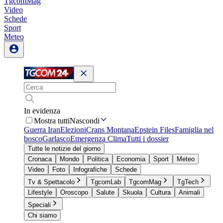
TgcomMag
Video
Schede
Sport
Meteo
In evidenza
Mostra tutti
Nascondi
Guerra Iran
Elezioni
Crans Montana
Epstein Files
Famiglia nel
bosco
Garlasco
Emergenza Clima
Tutti i dossier
Tutte le notizie del giorno
Cronaca
Mondo
Politica
Economia
Sport
Meteo
Video
Foto
Infografiche
Schede
Tv & Spettacolo
TgcomLab
TgcomMag
TgTech
Lifestyle
Oroscopo
Salute
Skuola
Cultura
Animali
Speciali
Chi siamo