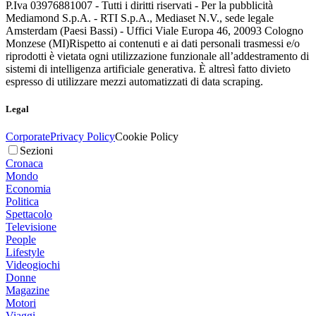
P.Iva 03976881007 - Tutti i diritti riservati - Per la pubblicità
Mediamond S.p.A. - RTI S.p.A., Mediaset N.V., sede legale
Amsterdam (Paesi Bassi) - Uffici Viale Europa 46, 20093 Cologno
Monzese (MI)
Rispetto ai contenuti e ai dati personali trasmessi e/o
riprodotti è vietata ogni utilizzazione funzionale all’addestramento di
sistemi di intelligenza artificiale generativa. È altresì fatto divieto
espresso di utilizzare mezzi automatizzati di data scraping.
Legal
Corporate
Privacy Policy
Cookie Policy
Sezioni
Cronaca
Mondo
Economia
Politica
Spettacolo
Televisione
People
Lifestyle
Videogiochi
Donne
Magazine
Motori
Viaggi