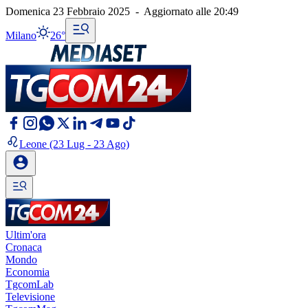
Domenica 23 Febbraio 2025
-
Aggiornato alle
20:49
Milano
26°
Leone
(23 Lug - 23 Ago)
Ultim'ora
Cronaca
Mondo
Economia
TgcomLab
Televisione