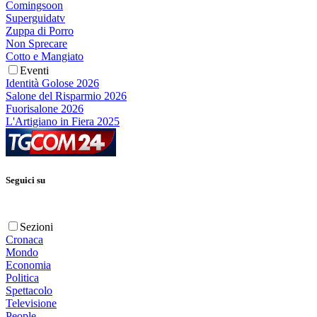
Comingsoon
Superguidatv
Zuppa di Porro
Non Sprecare
Cotto e Mangiato
Eventi
Identità Golose 2026
Salone del Risparmio 2026
Fuorisalone 2026
L'Artigiano in Fiera 2025
Seguici su
Sezioni
Cronaca
Mondo
Economia
Politica
Spettacolo
Televisione
People