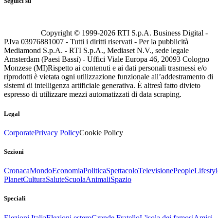
Seguici su
Copyright © 1999-
2026
RTI S.p.A. Business Digital -
P.Iva 03976881007 - Tutti i diritti riservati - Per la pubblicità
Mediamond S.p.A. - RTI S.p.A., Mediaset N.V., sede legale
Amsterdam (Paesi Bassi) - Uffici Viale Europa 46, 20093 Cologno
Monzese (MI)
Rispetto ai contenuti e ai dati personali trasmessi e/o
riprodotti è vietata ogni utilizzazione funzionale all’addestramento di
sistemi di intelligenza artificiale generativa. È altresì fatto divieto
espresso di utilizzare mezzi automatizzati di data scraping.
Legal
Corporate
Privacy Policy
Cookie Policy
Sezioni
Cronaca
Mondo
Economia
Politica
Spettacolo
Televisione
People
Lifestyl
Planet
Cultura
Salute
Scuola
Animali
Spazio
Speciali
Elezioni Italia
Elezioni estero
Grande Fratello
L'isola dei famosi
Amici