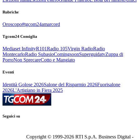
Rubriche
Oroscopo
#tgcom24amarcord
Tgcom24 Consiglia
Mediaset Infinity
R101
Radio 105
Virgin Radio
Radio
Montecarlo
Radio Subasio
Comingsoon
Superguidatv
Zuppa di
Porro
Non Sprecare
Cotto e Mangiato
Eventi
Identità Golose 2026
Salone del Risparmio 2026
Fuorisalone
2026
L'Artigiano in Fiera 2025
Seguici su
Copyright © 1999-
2026
RTI S.p.A. Business Digital -