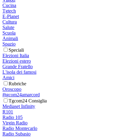
Cucina
Tgtech
E-Planet
Cultura
Salute
Scuola
Animali
Spazio
Speciali
Elezioni Italia
Elezioni estero
Grande Fratello
L'isola dei famosi
Amici
Rubriche
Oroscopo
#tgcom24amarcord
Tgcom24 Consiglia
Mediaset Infinity
R101
Radio 105
Virgin Radio
Radio Montecarlo
Radio Subasio