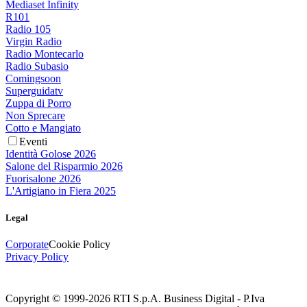
Mediaset Infinity
R101
Radio 105
Virgin Radio
Radio Montecarlo
Radio Subasio
Comingsoon
Superguidatv
Zuppa di Porro
Non Sprecare
Cotto e Mangiato
Eventi
Identità Golose 2026
Salone del Risparmio 2026
Fuorisalone 2026
L'Artigiano in Fiera 2025
Legal
Corporate
Cookie Policy
Privacy Policy
Copyright © 1999-
2026
RTI S.p.A. Business Digital - P.Iva