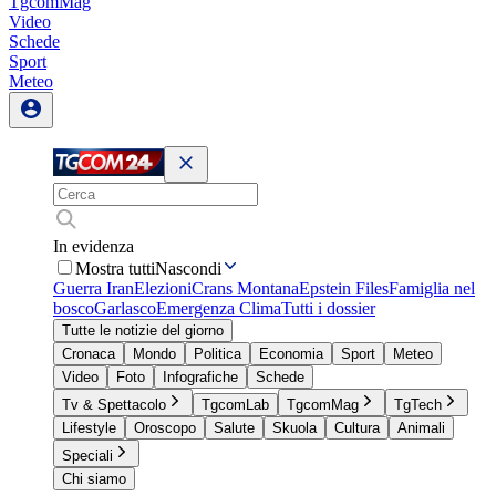
TgcomMag
Video
Schede
Sport
Meteo
In evidenza
Mostra tutti
Nascondi
Guerra Iran
Elezioni
Crans Montana
Epstein Files
Famiglia nel
bosco
Garlasco
Emergenza Clima
Tutti i dossier
Tutte le notizie del giorno
Cronaca
Mondo
Politica
Economia
Sport
Meteo
Video
Foto
Infografiche
Schede
Tv & Spettacolo
TgcomLab
TgcomMag
TgTech
Lifestyle
Oroscopo
Salute
Skuola
Cultura
Animali
Speciali
Chi siamo