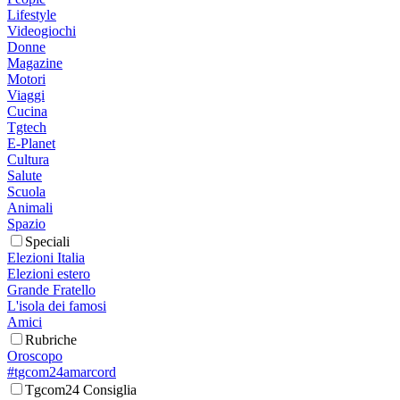
Lifestyle
Videogiochi
Donne
Magazine
Motori
Viaggi
Cucina
Tgtech
E-Planet
Cultura
Salute
Scuola
Animali
Spazio
Speciali
Elezioni Italia
Elezioni estero
Grande Fratello
L'isola dei famosi
Amici
Rubriche
Oroscopo
#tgcom24amarcord
Tgcom24 Consiglia