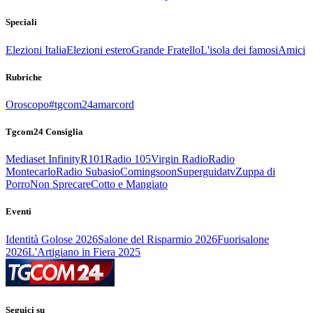
Speciali
Elezioni Italia
Elezioni estero
Grande Fratello
L'isola dei famosi
Amici
Rubriche
Oroscopo
#tgcom24amarcord
Tgcom24 Consiglia
Mediaset Infinity
R101
Radio 105
Virgin Radio
Radio
Montecarlo
Radio Subasio
Comingsoon
Superguidatv
Zuppa di
Porro
Non Sprecare
Cotto e Mangiato
Eventi
Identità Golose 2026
Salone del Risparmio 2026
Fuorisalone
2026
L'Artigiano in Fiera 2025
Seguici su