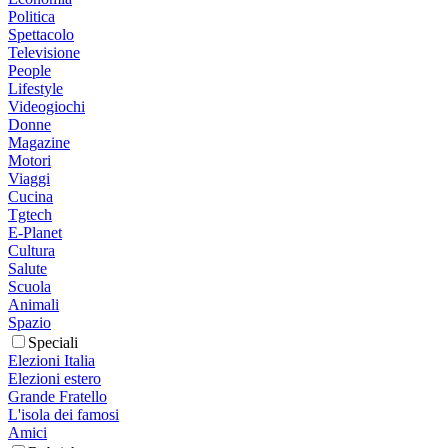
Politica
Spettacolo
Televisione
People
Lifestyle
Videogiochi
Donne
Magazine
Motori
Viaggi
Cucina
Tgtech
E-Planet
Cultura
Salute
Scuola
Animali
Spazio
Speciali
Elezioni Italia
Elezioni estero
Grande Fratello
L'isola dei famosi
Amici