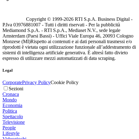
Copyright © 1999-
2026
RTI S.p.A. Business Digital -
P.Iva 03976881007 - Tutti i diritti riservati - Per la pubblicità
Mediamond S.p.A. - RTI S.p.A., Mediaset N.V., sede legale
Amsterdam (Paesi Bassi) - Uffici Viale Europa 46, 20093 Cologno
Monzese (MI)
Rispetto ai contenuti e ai dati personali trasmessi e/o
riprodotti è vietata ogni utilizzazione funzionale all’addestramento di
sistemi di intelligenza artificiale generativa. È altresì fatto divieto
espresso di utilizzare mezzi automatizzati di data scraping.
Legal
Corporate
Privacy Policy
Cookie Policy
Sezioni
Cronaca
Mondo
Economia
Politica
Spettacolo
Televisione
People
Lifestyle
Videogiochi