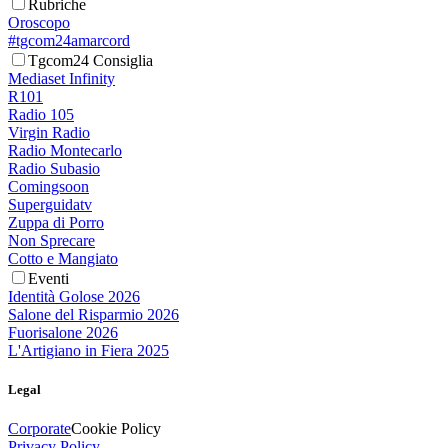
Rubriche
Oroscopo
#tgcom24amarcord
Tgcom24 Consiglia
Mediaset Infinity
R101
Radio 105
Virgin Radio
Radio Montecarlo
Radio Subasio
Comingsoon
Superguidatv
Zuppa di Porro
Non Sprecare
Cotto e Mangiato
Eventi
Identità Golose 2026
Salone del Risparmio 2026
Fuorisalone 2026
L'Artigiano in Fiera 2025
Legal
Corporate
Cookie Policy
Privacy Policy