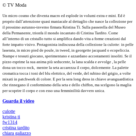
© TV Moda
Un micro cosmo che diventa macro ed esplode in volumi extra e mini. Ed è
proprio dall’attenzione quasi maniacale al dettaglio che nasce la collezione per
il prossimo autunno-inverno firmata Kristina Ti. Sulla passerella del Museo
della Permanente, trionfa il mondo incantato di Cristina Tardito. Come
all’interno di un cristallo tutto si amplifica dando vita a forme creazioni dal
forte impatto visivo. Protagonista indiscussa della collezione la culotte: in pelle
laserata, in micro pied de poule, in tweed, in georgette jacquard o ecopeliccia.
Stampe e tessuti giocano, sperimentano e azzardano accostamenti insoliti. Se il
pizzo esprime la sua anima più seducente, la lana scalda e avvolge , la pelle
dona un tocco rock, mentre la seta accarezza il corpo, dolcemente. La palette
cromatica tocca i toni del blu elettrico, del verde, del rubino del grigio, a volte
mixati in patchwork di colore.
E per la sera long dress in chiave avanguardistica
che rinnegano il conformismo della seta e dello chiffon, ma scelgono la maglia
per scoprire il corpo e con esso una femminilità davvero unica.
Guarda il video
culotte
kristina ti
fw1314
cristina tardito
chiara galiazzo