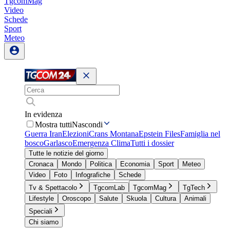
TgcomMag
Video
Schede
Sport
Meteo
In evidenza
Mostra tutti
Nascondi
Guerra Iran
Elezioni
Crans Montana
Epstein Files
Famiglia nel
bosco
Garlasco
Emergenza Clima
Tutti i dossier
Tutte le notizie del giorno
Cronaca
Mondo
Politica
Economia
Sport
Meteo
Video
Foto
Infografiche
Schede
Tv & Spettacolo
TgcomLab
TgcomMag
TgTech
Lifestyle
Oroscopo
Salute
Skuola
Cultura
Animali
Speciali
Chi siamo