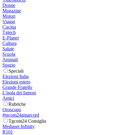
Donne
Magazine
Motori
Viaggi
Cucina
Tgtech
E-Planet
Cultura
Salute
Scuola
Animali
Spazio
Speciali
Elezioni Italia
Elezioni estero
Grande Fratello
L'isola dei famosi
Amici
Rubriche
Oroscopo
#tgcom24amarcord
Tgcom24 Consiglia
Mediaset Infinity
R101