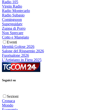
Radio 105
Virgin Radio
Radio Montecarlo
Radio Subasio
Comingsoon
Superguidatv
Zuppa di Porro
Non Sprecare
Cotto e Mangiato
Eventi
Identità Golose 2026
Salone del Risparmio 2026
Fuorisalone 2026
L'Artigiano in Fiera 2025
Seguici su
Sezioni
Cronaca
Mondo
Economia