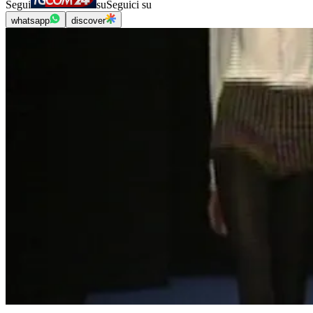
Segui
su
Seguici su
whatsapp
discover