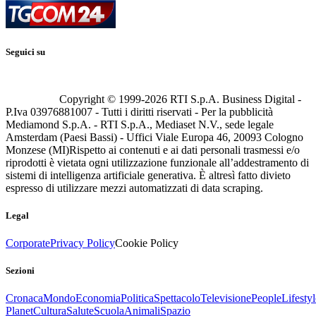
Seguici su
Copyright © 1999-
2026
RTI S.p.A. Business Digital -
P.Iva 03976881007 - Tutti i diritti riservati - Per la pubblicità
Mediamond S.p.A. - RTI S.p.A., Mediaset N.V., sede legale
Amsterdam (Paesi Bassi) - Uffici Viale Europa 46, 20093 Cologno
Monzese (MI)
Rispetto ai contenuti e ai dati personali trasmessi e/o
riprodotti è vietata ogni utilizzazione funzionale all’addestramento di
sistemi di intelligenza artificiale generativa. È altresì fatto divieto
espresso di utilizzare mezzi automatizzati di data scraping.
Legal
Corporate
Privacy Policy
Cookie Policy
Sezioni
Cronaca
Mondo
Economia
Politica
Spettacolo
Televisione
People
Lifestyl
Planet
Cultura
Salute
Scuola
Animali
Spazio