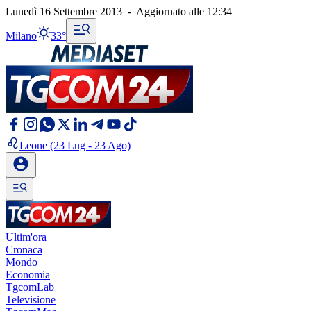
Lunedì 16 Settembre 2013
-
Aggiornato alle
12:34
Milano
33°
Leone
(23 Lug - 23 Ago)
Ultim'ora
Cronaca
Mondo
Economia
TgcomLab
Televisione