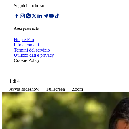
Seguici anche su
Area personale
Help e Faq
Info e contatti
Termini del servizio
Utilizzo dati e privacy
Cookie Policy
1
di 4
Avvia slideshow
Fullscreen
Zoom