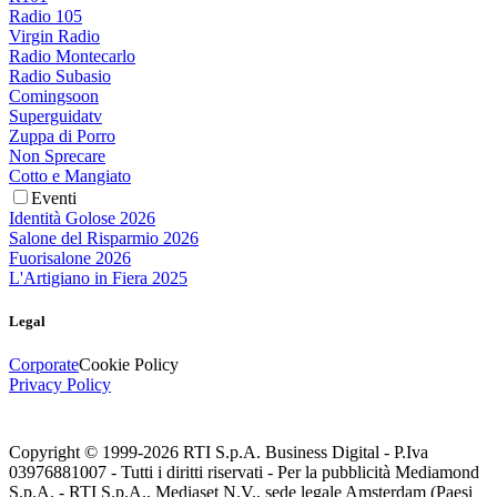
Radio 105
Virgin Radio
Radio Montecarlo
Radio Subasio
Comingsoon
Superguidatv
Zuppa di Porro
Non Sprecare
Cotto e Mangiato
Eventi
Identità Golose 2026
Salone del Risparmio 2026
Fuorisalone 2026
L'Artigiano in Fiera 2025
Legal
Corporate
Cookie Policy
Privacy Policy
Copyright © 1999-
2026
RTI S.p.A. Business Digital - P.Iva
03976881007 - Tutti i diritti riservati - Per la pubblicità Mediamond
S.p.A. - RTI S.p.A., Mediaset N.V., sede legale Amsterdam (Paesi