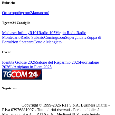
Rubriche
Oroscopo
#tgcom24amarcord
Tgcom24 Consiglia
Mediaset Infinity
R101
Radio 105
Virgin Radio
Radio
Montecarlo
Radio Subasio
Comingsoon
Superguidatv
Zuppa di
Porro
Non Sprecare
Cotto e Mangiato
Eventi
Identità Golose 2026
Salone del Risparmio 2026
Fuorisalone
2026
L'Artigiano in Fiera 2025
Seguici su
Copyright © 1999-
2026
RTI S.p.A. Business Digital -
P.Iva 03976881007 - Tutti i diritti riservati - Per la pubblicità
Mediamond S.p.A. - RTI S.p.A., Mediaset N.V., sede legale