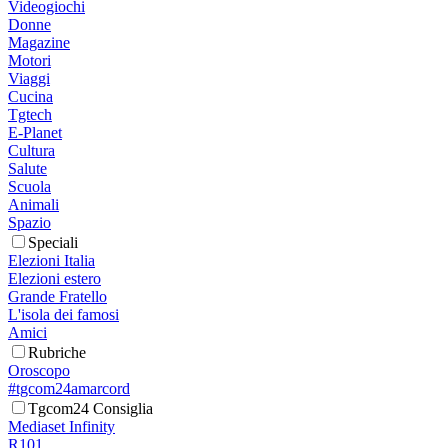
Videogiochi
Donne
Magazine
Motori
Viaggi
Cucina
Tgtech
E-Planet
Cultura
Salute
Scuola
Animali
Spazio
Speciali
Elezioni Italia
Elezioni estero
Grande Fratello
L'isola dei famosi
Amici
Rubriche
Oroscopo
#tgcom24amarcord
Tgcom24 Consiglia
Mediaset Infinity
R101