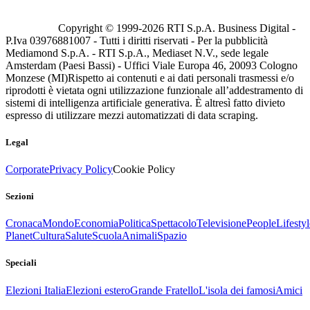
Copyright © 1999-
2026
RTI S.p.A. Business Digital -
P.Iva 03976881007 - Tutti i diritti riservati - Per la pubblicità
Mediamond S.p.A. - RTI S.p.A., Mediaset N.V., sede legale
Amsterdam (Paesi Bassi) - Uffici Viale Europa 46, 20093 Cologno
Monzese (MI)
Rispetto ai contenuti e ai dati personali trasmessi e/o
riprodotti è vietata ogni utilizzazione funzionale all’addestramento di
sistemi di intelligenza artificiale generativa. È altresì fatto divieto
espresso di utilizzare mezzi automatizzati di data scraping.
Legal
Corporate
Privacy Policy
Cookie Policy
Sezioni
Cronaca
Mondo
Economia
Politica
Spettacolo
Televisione
People
Lifestyl
Planet
Cultura
Salute
Scuola
Animali
Spazio
Speciali
Elezioni Italia
Elezioni estero
Grande Fratello
L'isola dei famosi
Amici