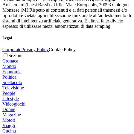
Amsterdam (Paesi Bassi) - Uffici Viale Europa 46, 20093 Cologno
Monzese (MI)
Rispetto ai contenuti e ai dati personali trasmessi e/o
riprodotti è vietata ogni utilizzazione funzionale all’addestramento di
sistemi di intelligenza artificiale generativa. È altresì fatto divieto
espresso di utilizzare mezzi automatizzati di data scraping.
Legal
Corporate
Privacy Policy
Cookie Policy
Sezioni
Cronaca
Mondo
Economia
Politica
Spettacolo
Televisione
People
Lifestyle
Videogiochi
Donne
Magazine
Motori
Viaggi
Cucina