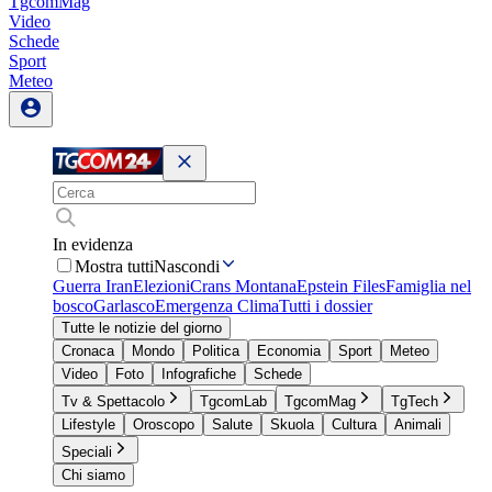
TgcomMag
Video
Schede
Sport
Meteo
In evidenza
Mostra tutti
Nascondi
Guerra Iran
Elezioni
Crans Montana
Epstein Files
Famiglia nel
bosco
Garlasco
Emergenza Clima
Tutti i dossier
Tutte le notizie del giorno
Cronaca
Mondo
Politica
Economia
Sport
Meteo
Video
Foto
Infografiche
Schede
Tv & Spettacolo
TgcomLab
TgcomMag
TgTech
Lifestyle
Oroscopo
Salute
Skuola
Cultura
Animali
Speciali
Chi siamo