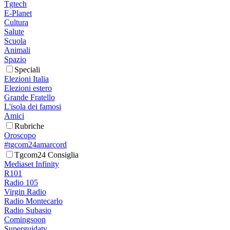
Tgtech
E-Planet
Cultura
Salute
Scuola
Animali
Spazio
Speciali
Elezioni Italia
Elezioni estero
Grande Fratello
L'isola dei famosi
Amici
Rubriche
Oroscopo
#tgcom24amarcord
Tgcom24 Consiglia
Mediaset Infinity
R101
Radio 105
Virgin Radio
Radio Montecarlo
Radio Subasio
Comingsoon
Superguidatv