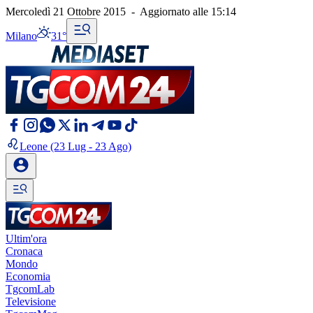
Mercoledì 21 Ottobre 2015
-
Aggiornato alle
15:14
Milano
31°
Leone
(23 Lug - 23 Ago)
Ultim'ora
Cronaca
Mondo
Economia
TgcomLab
Televisione