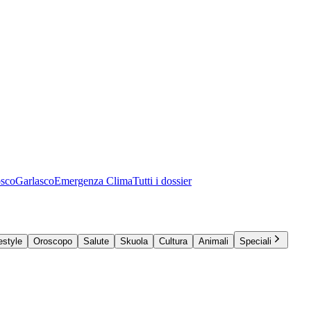
osco
Garlasco
Emergenza Clima
Tutti i dossier
estyle
Oroscopo
Salute
Skuola
Cultura
Animali
Speciali