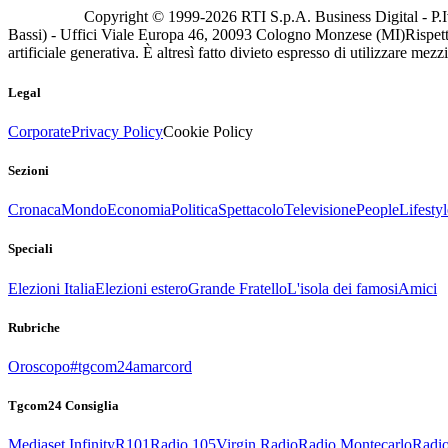
Copyright © 1999-
2026
RTI S.p.A. Business Digital - P.I
Bassi) - Uffici Viale Europa 46, 20093 Cologno Monzese (MI)
Rispett
artificiale generativa. È altresì fatto divieto espresso di utilizzare mez
Legal
Corporate
Privacy Policy
Cookie Policy
Sezioni
Cronaca
Mondo
Economia
Politica
Spettacolo
Televisione
People
Lifestyl
Speciali
Elezioni Italia
Elezioni estero
Grande Fratello
L'isola dei famosi
Amici
Rubriche
Oroscopo
#tgcom24amarcord
Tgcom24 Consiglia
Mediaset Infinity
R101
Radio 105
Virgin Radio
Radio Montecarlo
Radio