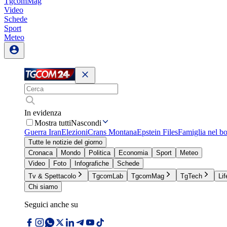
TgcomMag
Video
Schede
Sport
Meteo
In evidenza
Mostra tutti
Nascondi
Guerra Iran
Elezioni
Crans Montana
Epstein Files
Famiglia nel b
Tutte le notizie del giorno
Cronaca
Mondo
Politica
Economia
Sport
Meteo
Video
Foto
Infografiche
Schede
Tv & Spettacolo
TgcomLab
TgcomMag
TgTech
Lif
Chi siamo
Seguici anche su