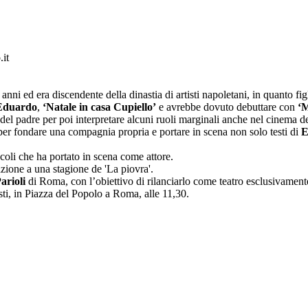
it
anni ed era discendente della dinastia di artisti napoletani, in quanto fig
Eduardo
,
‘Natale in casa Cupiello’
e avrebbe dovuto debuttare con
‘M
 del padre per poi interpretare alcuni ruoli marginali anche nel cinema de
, per fondare una compagnia propria e portare in scena non solo testi di
E
ttacoli che ha portato in scena come attore.
azione a una stagione de 'La piovra'.
arioli
di Roma, con l’obiettivo di rilanciarlo come teatro esclusivament
isti, in Piazza del Popolo a Roma, alle 11,30.