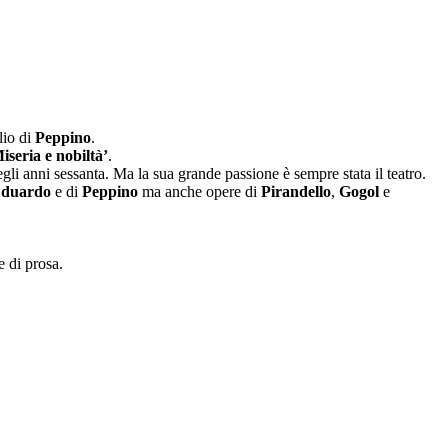
lio di
Peppino
.
iseria e nobiltà’
.
gli anni sessanta. Ma la sua grande passione è sempre stata il teatro.
duardo
e di
Peppino
ma anche opere di
Pirandello
,
Gogol
e
e di prosa.