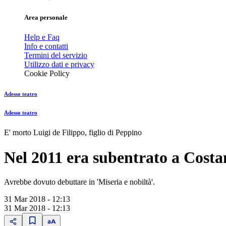
Area personale
Help e Faq
Info e contatti
Termini del servizio
Utilizzo dati e privacy
Cookie Policy
Adesso teatro
Adesso teatro
E' morto Luigi de Filippo, figlio di Peppino
Nel 2011 era subentrato a Costan
Avrebbe dovuto debuttare in 'Miseria e nobiltà'.
31 Mar 2018 - 12:13
31 Mar 2018 - 12:13