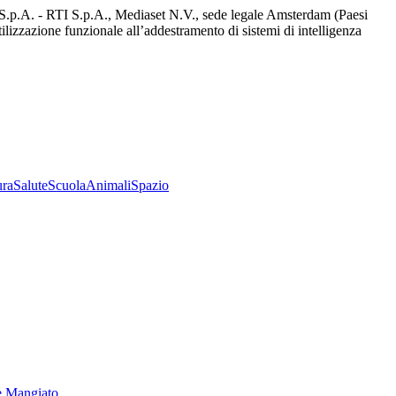
d S.p.A. - RTI S.p.A., Mediaset N.V., sede legale Amsterdam (Paesi
utilizzazione funzionale all’addestramento di sistemi di intelligenza
ura
Salute
Scuola
Animali
Spazio
e Mangiato