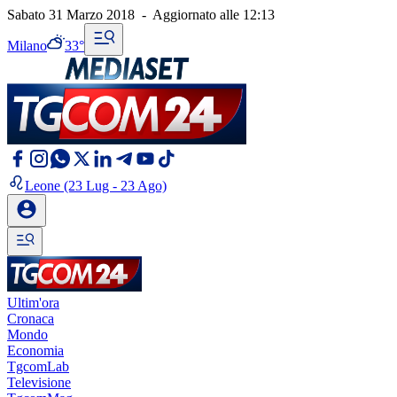
Sabato 31 Marzo 2018
-
Aggiornato alle
12:13
Milano
33°
Leone
(23 Lug - 23 Ago)
Ultim'ora
Cronaca
Mondo
Economia
TgcomLab
Televisione