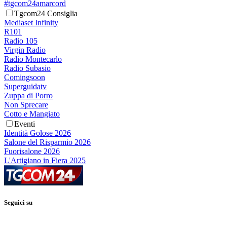
#tgcom24amarcord
Tgcom24 Consiglia
Mediaset Infinity
R101
Radio 105
Virgin Radio
Radio Montecarlo
Radio Subasio
Comingsoon
Superguidatv
Zuppa di Porro
Non Sprecare
Cotto e Mangiato
Eventi
Identità Golose 2026
Salone del Risparmio 2026
Fuorisalone 2026
L'Artigiano in Fiera 2025
Seguici su