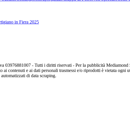
tigiano in Fiera 2025
va 03976881007 - Tutti i diritti riservati - Per la pubblicità Mediamon
o ai contenuti e ai dati personali trasmessi e/o riprodotti è vietata ogni 
zi automatizzati di data scraping.