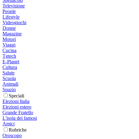
Spettacolo
Televisione
People
Lifestyle
Videogiochi
Donne
Magazine
Motori
Viaggi
Cucina
Tgtech
E-Planet
Cultura
Salute
Scuola
Animali
Spazio
Speciali
Elezioni Italia
Elezioni estero
Grande Fratello
L'isola dei famosi
Amici
Rubriche
Oroscopo