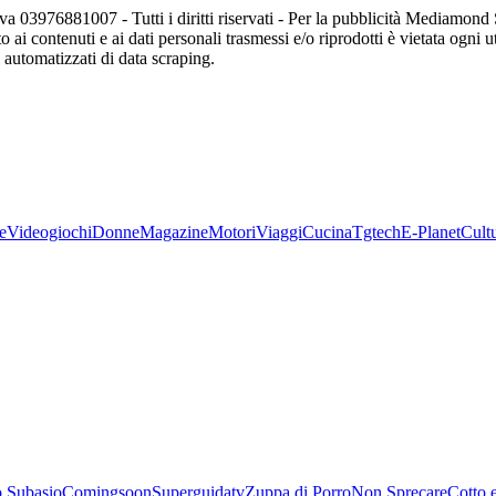
va 03976881007 - Tutti i diritti riservati - Per la pubblicità Mediamon
o ai contenuti e ai dati personali trasmessi e/o riprodotti è vietata ogni 
zi automatizzati di data scraping.
e
Videogiochi
Donne
Magazine
Motori
Viaggi
Cucina
Tgtech
E-Planet
Cult
 Subasio
Comingsoon
Superguidatv
Zuppa di Porro
Non Sprecare
Cotto 