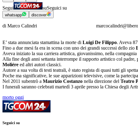
Segui
su
Seguici su
whatsapp
discover
di Marco Calindri marcocalindri@libero.
E’ stata annunciata stamattina la morte di
Luigi De Filippo
. Aveva 87 
Fino a due mesi fa era in scena con uno dei grandi successi dello zio
Aveva iniziato la sua carriera artistica, giovanissimo, nella compagnia
Alla fine degli anni settanta interrompe il rapporto artistico col padre
Moliére
ed altri autori classici.
Autore a sua volta di testi teatrali, è stato regista di quasi tutti gli spe
Poche ma significative, le sue apparizioni televisive, come la partecip
Nel 2011 subentrò a
Maurizio Costanzo
nella direzione del
Teatro P
I funerali saranno celebrati martedì 3 aprile presso la Chiesa degli Art
morto oggi
Seguici su