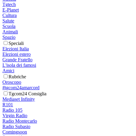
Tgtech
E-Planet
Cultura
Salute
Scuola
Animali
Spazio
Speciali
Elezioni Italia
Elezioni estero
Grande Fratello
L'isola dei famosi
Amici
Rubriche
Oroscopo
#tgcom24amarcord
Tgcom24 Consiglia
Mediaset Infinity
R101
Radio 105
Virgin Radio
Radio Montecarlo
Radio Subasio
Comingsoon