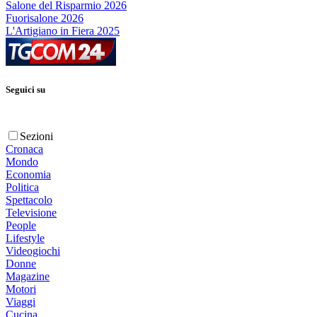
Salone del Risparmio 2026
Fuorisalone 2026
L'Artigiano in Fiera 2025
Seguici su
Sezioni
Cronaca
Mondo
Economia
Politica
Spettacolo
Televisione
People
Lifestyle
Videogiochi
Donne
Magazine
Motori
Viaggi
Cucina