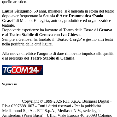
quello artistico.
Laura Sicignano
, 50 anni, milanese, si è laureata in storia del teatro
dopo aver frequentato la
Scuola d’Arte Drammatica ‘Paolo
Grassi’
di Milano. E’ regista, autrice, produttrice ed organizzatrice
teatrale.
Dopo varie esperienze ha lavorato al Teatro della
Tosse di Genova
e al
Teatro Stabile di Genova
con
Ivo Chiesa
.
Sempre a Genova, ha fondato il
‘Teatro Cargo’
e gestito altri teatri
nella periferia della città ligure.
Alla nuova direttrice l’augurio di dare rinnovato impulso alla qualità
e al prestigio del
Teatro Stabile di Catania
.
Seguici su
Copyright © 1999-
2026
RTI S.p.A. Business Digital -
P.Iva 03976881007 - Tutti i diritti riservati - Per la pubblicità
Mediamond S.p.A. - RTI S.p.A., Mediaset N.V., sede legale
Amsterdam (Paesi Bassi) - Uffici Viale Europa 46, 20093 Cologno