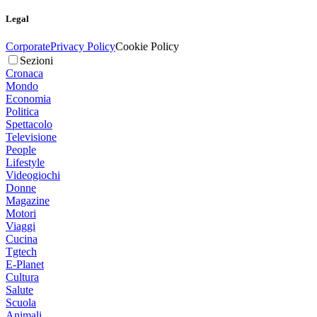
Legal
Corporate
Privacy Policy
Cookie Policy
Sezioni
Cronaca
Mondo
Economia
Politica
Spettacolo
Televisione
People
Lifestyle
Videogiochi
Donne
Magazine
Motori
Viaggi
Cucina
Tgtech
E-Planet
Cultura
Salute
Scuola
Animali