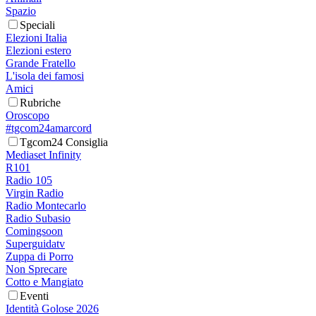
Spazio
Speciali
Elezioni Italia
Elezioni estero
Grande Fratello
L'isola dei famosi
Amici
Rubriche
Oroscopo
#tgcom24amarcord
Tgcom24 Consiglia
Mediaset Infinity
R101
Radio 105
Virgin Radio
Radio Montecarlo
Radio Subasio
Comingsoon
Superguidatv
Zuppa di Porro
Non Sprecare
Cotto e Mangiato
Eventi
Identità Golose 2026