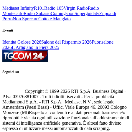
Mediaset Infinity
R101
Radio 105
Virgin Radio
Radio
Montecarlo
Radio Subasio
Comingsoon
Superguidatv
Zuppa di
Porro
Non Sprecare
Cotto e Mangiato
Eventi
Identità Golose 2026
Salone del Risparmio 2026
Fuorisalone
2026
L'Artigiano in Fiera 2025
Seguici su
Copyright © 1999-
2026
RTI S.p.A. Business Digital -
P.Iva 03976881007 - Tutti i diritti riservati - Per la pubblicità
Mediamond S.p.A. - RTI S.p.A., Mediaset N.V., sede legale
Amsterdam (Paesi Bassi) - Uffici Viale Europa 46, 20093 Cologno
Monzese (MI)
Rispetto ai contenuti e ai dati personali trasmessi e/o
riprodotti è vietata ogni utilizzazione funzionale all’addestramento di
sistemi di intelligenza artificiale generativa. È altresì fatto divieto
espresso di utilizzare mezzi automatizzati di data scraping.