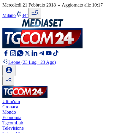
Mercoledì 21 Febbraio 2018
-
Aggiornato alle
10:17
Milano
34°
Leone
(23 Lug - 23 Ago)
Ultim'ora
Cronaca
Mondo
Economia
TgcomLab
Televisione