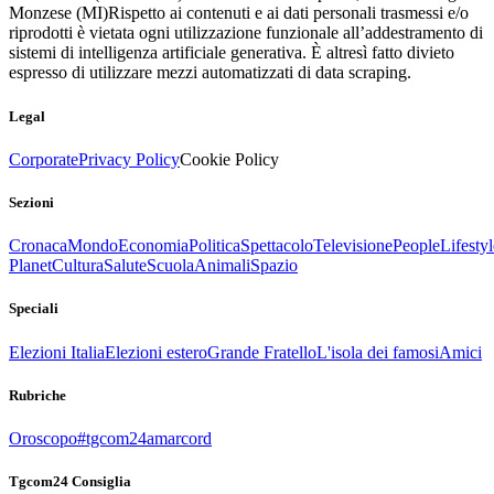
Monzese (MI)
Rispetto ai contenuti e ai dati personali trasmessi e/o
riprodotti è vietata ogni utilizzazione funzionale all’addestramento di
sistemi di intelligenza artificiale generativa. È altresì fatto divieto
espresso di utilizzare mezzi automatizzati di data scraping.
Legal
Corporate
Privacy Policy
Cookie Policy
Sezioni
Cronaca
Mondo
Economia
Politica
Spettacolo
Televisione
People
Lifestyl
Planet
Cultura
Salute
Scuola
Animali
Spazio
Speciali
Elezioni Italia
Elezioni estero
Grande Fratello
L'isola dei famosi
Amici
Rubriche
Oroscopo
#tgcom24amarcord
Tgcom24 Consiglia