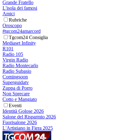
Grande Fratello
L'isola dei famosi
Amici
Rubriche
Oroscopo
#tgcom24amarcord
Tgcom24 Consiglia
Mediaset Infinity
R101
Radio 105
Virgin Radio
Radio Montecarlo
Radio Subasio
Comingsoon
Superguidatv
Zuppa di Porro
Non Sprecare
Cotto e Mangiato
Eventi
Identità Golose 2026
Salone del Risparmio 2026
Fuorisalone 2026
L'Artigiano in Fiera 2025