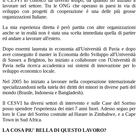
Il CESVI lo conosco da diverso tempo, da quando ho iniziato a
lavorare nel settore. Tra le ONG che operano in paesi in via di
sviluppo con progetti di cooperazione è una delle più grosse
organizzazioni Italiane.
La mia esperienza diretta è però partita con altre organizzazioni
anche se in realtà non è stata una scelta immediata quella di partire
ed andare a lavorare all'estero.
Dopo essermi laureata in economia all'Università di Pavia e dopo
aver conseguito il master in Economia dello Sviluppo all'Università
di Sussex a Brighton, ho iniziato a collaborare con l'Università di
Pavia nella ricerca accademica sui sistemi di innovazione per lo
sviluppo economico locale.
Nel 2005 ho iniziato a lavorare nella cooperazione internazionale
specializzandomi nella tutela dei diritti dei minori in diverse parti del
mondo (Brasile, Indonesia e Bangladesh).
Il CESVI ha diversi settori di intervento e sulle Case del Sorriso
posso spendere l'esperienza dei miei 7 anni fuori. Adesso seguo per
loro le Case del Sorriso costruite ad Harare in Zimbabwe, e a Cape
Town in Sud Africa.
LA COSA PiU' BELLA DI QUESTO LAVORO?