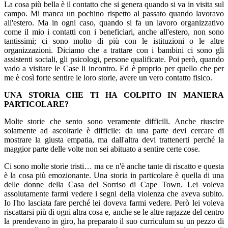
La cosa più bella è il contatto che si genera quando si va in visita sul
campo. Mi manca un pochino rispetto al passato quando lavoravo
all'estero. Ma in ogni caso, quando si fa un lavoro organizzativo
come il mio i contatti con i beneficiari, anche all'estero, non sono
tantissimi; ci sono molto di più con le istituzioni o le altre
organizzazioni. Diciamo che a trattare con i bambini ci sono gli
assistenti sociali, gli psicologi, persone qualificate. Poi però, quando
vado a visitare le Case li incontro. Ed è proprio per quello che per
me è così forte sentire le loro storie, avere un vero contatto fisico.
UNA STORIA CHE TI HA COLPITO IN MANIERA
PARTICOLARE?
Molte storie che sento sono veramente difficili. Anche riuscire
solamente ad ascoltarle è difficile: da una parte devi cercare di
mostrare la giusta empatia, ma dall'altra devi trattenerti perché la
maggior parte delle volte non sei abituato a sentire certe cose.
Ci sono molte storie tristi… ma ce n'è anche tante di riscatto e questa
è la cosa più emozionante. Una storia in particolare è quella di una
delle donne della Casa del Sorriso di Cape Town. Lei voleva
assolutamente farmi vedere i segni della violenza che aveva subito.
Io l'ho lasciata fare perché lei doveva farmi vedere. Però lei voleva
riscattarsi più di ogni altra cosa e, anche se le altre ragazze del centro
la prendevano in giro, ha preparato il suo curriculum su un pezzo di