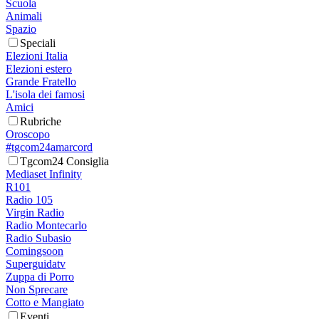
Scuola
Animali
Spazio
Speciali
Elezioni Italia
Elezioni estero
Grande Fratello
L'isola dei famosi
Amici
Rubriche
Oroscopo
#tgcom24amarcord
Tgcom24 Consiglia
Mediaset Infinity
R101
Radio 105
Virgin Radio
Radio Montecarlo
Radio Subasio
Comingsoon
Superguidatv
Zuppa di Porro
Non Sprecare
Cotto e Mangiato
Eventi