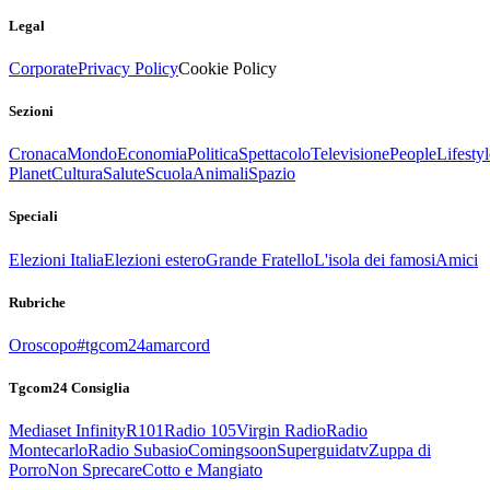
Legal
Corporate
Privacy Policy
Cookie Policy
Sezioni
Cronaca
Mondo
Economia
Politica
Spettacolo
Televisione
People
Lifestyl
Planet
Cultura
Salute
Scuola
Animali
Spazio
Speciali
Elezioni Italia
Elezioni estero
Grande Fratello
L'isola dei famosi
Amici
Rubriche
Oroscopo
#tgcom24amarcord
Tgcom24 Consiglia
Mediaset Infinity
R101
Radio 105
Virgin Radio
Radio
Montecarlo
Radio Subasio
Comingsoon
Superguidatv
Zuppa di
Porro
Non Sprecare
Cotto e Mangiato