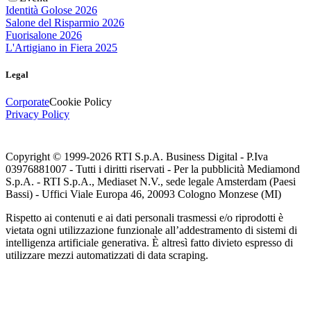
Identità Golose 2026
Salone del Risparmio 2026
Fuorisalone 2026
L'Artigiano in Fiera 2025
Legal
Corporate
Cookie Policy
Privacy Policy
Copyright © 1999-
2026
RTI S.p.A. Business Digital - P.Iva
03976881007 - Tutti i diritti riservati - Per la pubblicità Mediamond
S.p.A. - RTI S.p.A., Mediaset N.V., sede legale Amsterdam (Paesi
Bassi) - Uffici Viale Europa 46, 20093 Cologno Monzese (MI)
Rispetto ai contenuti e ai dati personali trasmessi e/o riprodotti è
vietata ogni utilizzazione funzionale all’addestramento di sistemi di
intelligenza artificiale generativa. È altresì fatto divieto espresso di
utilizzare mezzi automatizzati di data scraping.