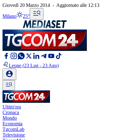
Giovedì 20 Marzo 2014
-
Aggiornato alle
12:13
Milano
25°
Leone
(23 Lug - 23 Ago)
Ultim'ora
Cronaca
Mondo
Economia
TgcomLab
Televisione