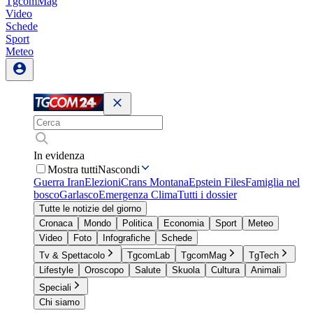
TgcomMag
Video
Schede
Sport
Meteo
In evidenza
Mostra tutti
Nascondi
Guerra Iran
Elezioni
Crans Montana
Epstein Files
Famiglia nel
bosco
Garlasco
Emergenza Clima
Tutti i dossier
Tutte le notizie del giorno
Cronaca
Mondo
Politica
Economia
Sport
Meteo
Video
Foto
Infografiche
Schede
Tv & Spettacolo
TgcomLab
TgcomMag
TgTech
Lifestyle
Oroscopo
Salute
Skuola
Cultura
Animali
Speciali
Chi siamo