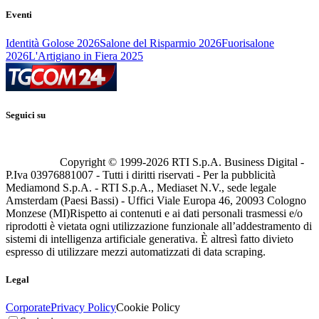
Eventi
Identità Golose 2026
Salone del Risparmio 2026
Fuorisalone
2026
L'Artigiano in Fiera 2025
Seguici su
Copyright © 1999-
2026
RTI S.p.A. Business Digital -
P.Iva 03976881007 - Tutti i diritti riservati - Per la pubblicità
Mediamond S.p.A. - RTI S.p.A., Mediaset N.V., sede legale
Amsterdam (Paesi Bassi) - Uffici Viale Europa 46, 20093 Cologno
Monzese (MI)
Rispetto ai contenuti e ai dati personali trasmessi e/o
riprodotti è vietata ogni utilizzazione funzionale all’addestramento di
sistemi di intelligenza artificiale generativa. È altresì fatto divieto
espresso di utilizzare mezzi automatizzati di data scraping.
Legal
Corporate
Privacy Policy
Cookie Policy