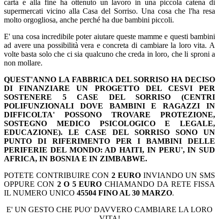
carta e alla fine ha ottenuto un lavoro in una piccola catena di
supermercati vicino alla Casa del Sorriso. Una cosa che l'ha resa
molto orgogliosa, anche perché ha due bambini piccoli.
E' una cosa incredibile poter aiutare queste mamme e questi bambini
ad avere una possibilità vera e concreta di cambiare la loro vita. A
volte basta solo che ci sia qualcuno che creda in loro, che li sproni a
non mollare.
QUEST'ANNO LA FABBRICA DEL SORRISO HA DECISO
DI FINANZIARE UN PROGETTO DEL CESVI PER
SOSTENERE 5 CASE DEL SORRISO (CENTRI
POLIFUNZIONALI DOVE BAMBINI E RAGAZZI IN
DIFFICOLTA' POSSONO TROVARE PROTEZIONE,
SOSTEGNO MEDICO PSICOLOGICO E LEGALE,
EDUCAZIONE). LE CASE DEL SORRISO SONO UN
PUNTO DI RIFERIMENTO PER I BAMBINI DELLE
PERIFERIE DEL MONDO: AD HAITI, IN PERU', IN SUD
AFRICA, IN BOSNIA E IN ZIMBABWE.
POTETE CONTRIBUIRE CON
2 EURO
INVIANDO UN SMS
OPPURE CON
2 O 5 EURO
CHIAMANDO DA RETE FISSA
IL NUMERO UNICO
45504 FINO AL 30 MARZO
.
E' UN GESTO CHE PUO' DAVVERO CAMBIARE LA LORO
VITA!