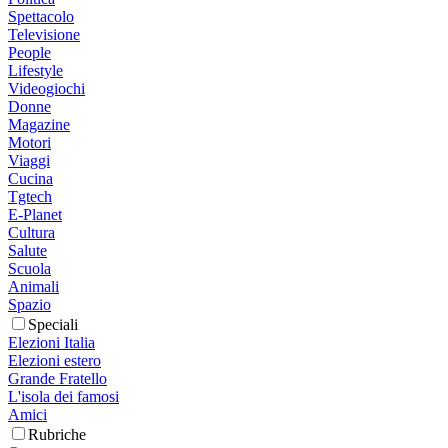
Spettacolo
Televisione
People
Lifestyle
Videogiochi
Donne
Magazine
Motori
Viaggi
Cucina
Tgtech
E-Planet
Cultura
Salute
Scuola
Animali
Spazio
Speciali
Elezioni Italia
Elezioni estero
Grande Fratello
L'isola dei famosi
Amici
Rubriche