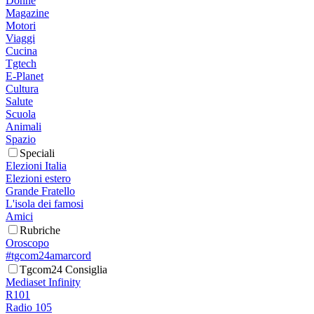
Donne
Magazine
Motori
Viaggi
Cucina
Tgtech
E-Planet
Cultura
Salute
Scuola
Animali
Spazio
Speciali
Elezioni Italia
Elezioni estero
Grande Fratello
L'isola dei famosi
Amici
Rubriche
Oroscopo
#tgcom24amarcord
Tgcom24 Consiglia
Mediaset Infinity
R101
Radio 105