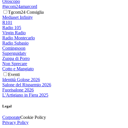
Oroscopo
#tgcom24amarcord
Tgcom24 Consiglia
Mediaset Infinity
R101
Radio 105
Virgin Radio
Radio Montecarlo
Radio Subasio
Comingsoon
Superguidatv
Zuppa di Porro
Non Sprecare
Cotto e Mangiato
Eventi
Identità Golose 2026
Salone del Risparmio 2026
Fuorisalone 2026
L'Artigiano in Fiera 2025
Legal
Corporate
Cookie Policy
Privacy Policy