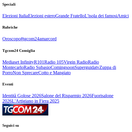
Speciali
Elezioni Italia
Elezioni estero
Grande Fratello
L'isola dei famosi
Amici
Rubriche
Oroscopo
#tgcom24amarcord
Tgcom24 Consiglia
Mediaset Infinity
R101
Radio 105
Virgin Radio
Radio
Montecarlo
Radio Subasio
Comingsoon
Superguidatv
Zuppa di
Porro
Non Sprecare
Cotto e Mangiato
Eventi
Identità Golose 2026
Salone del Risparmio 2026
Fuorisalone
2026
L'Artigiano in Fiera 2025
Seguici su