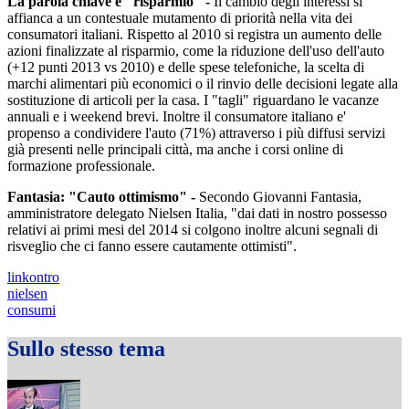
La parola chiave è "risparmio" -
Il cambio degli interessi si
affianca a un contestuale mutamento di priorità nella vita dei
consumatori italiani. Rispetto al 2010 si registra un aumento delle
azioni finalizzate al risparmio, come la riduzione dell'uso dell'auto
(+12 punti 2013 vs 2010) e delle spese telefoniche, la scelta di
marchi alimentari più economici o il rinvio delle decisioni legate alla
sostituzione di articoli per la casa. I "tagli" riguardano le vacanze
annuali e i weekend brevi. Inoltre il consumatore italiano e'
propenso a condividere l'auto (71%) attraverso i più diffusi servizi
già presenti nelle principali città, ma anche i corsi online di
formazione professionale.
Fantasia: "Cauto ottimismo" -
Secondo Giovanni Fantasia,
amministratore delegato Nielsen Italia, "dai dati in nostro possesso
relativi ai primi mesi del 2014 si colgono inoltre alcuni segnali di
risveglio che ci fanno essere cautamente ottimisti".
linkontro
nielsen
consumi
Sullo stesso tema