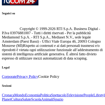
Seguici su
Copyright © 1999-
2026
RTI S.p.A. Business Digital -
P.Iva 03976881007 - Tutti i diritti riservati - Per la pubblicità
Mediamond S.p.A. - RTI S.p.A., Mediaset N.V., sede legale
Amsterdam (Paesi Bassi) - Uffici Viale Europa 46, 20093 Cologno
Monzese (MI)
Rispetto ai contenuti e ai dati personali trasmessi e/o
riprodotti è vietata ogni utilizzazione funzionale all’addestramento di
sistemi di intelligenza artificiale generativa. È altresì fatto divieto
espresso di utilizzare mezzi automatizzati di data scraping.
Legal
Corporate
Privacy Policy
Cookie Policy
Sezioni
Cronaca
Mondo
Economia
Politica
Spettacolo
Televisione
People
Lifestyl
Planet
Cultura
Salute
Scuola
Animali
Spazio