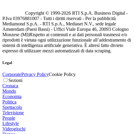
Copyright © 1999-
2026
RTI S.p.A. Business Digital -
P.Iva 03976881007 - Tutti i diritti riservati - Per la pubblicità
Mediamond S.p.A. - RTI S.p.A., Mediaset N.V., sede legale
Amsterdam (Paesi Bassi) - Uffici Viale Europa 46, 20093 Cologno
Monzese (MI)
Rispetto ai contenuti e ai dati personali trasmessi e/o
riprodotti è vietata ogni utilizzazione funzionale all’addestramento di
sistemi di intelligenza artificiale generativa. È altresì fatto divieto
espresso di utilizzare mezzi automatizzati di data scraping.
Legal
Corporate
Privacy Policy
Cookie Policy
Sezioni
Cronaca
Mondo
Economia
Politica
Spettacolo
Televisione
People
Lifestyle
Videogiochi