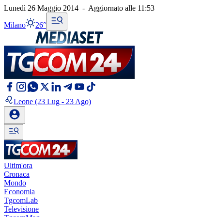
Lunedì 26 Maggio 2014
-
Aggiornato alle
11:53
Milano
26°
Leone
(23 Lug - 23 Ago)
Ultim'ora
Cronaca
Mondo
Economia
TgcomLab
Televisione