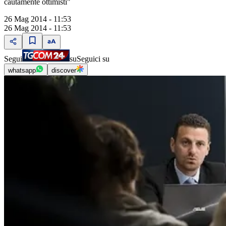
cautamente ottimisti"
26 Mag 2014 - 11:53
26 Mag 2014 - 11:53
Segui
su
Seguici su
whatsapp
discover