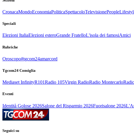
Sezioni
Cronaca
Mondo
Economia
Politica
Spettacolo
Televisione
People
Lifestyl
Speciali
Elezioni Italia
Elezioni estero
Grande Fratello
L'isola dei famosi
Amici
Rubriche
Oroscopo
#tgcom24amarcord
Tgcom24 Consiglia
Mediaset Infinity
R101
Radio 105
Virgin Radio
Radio Montecarlo
Radio
Eventi
Identità Golose 2026
Salone del Risparmio 2026
Fuorisalone 2026
L'Ar
Seguici su