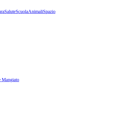
ura
Salute
Scuola
Animali
Spazio
e Mangiato