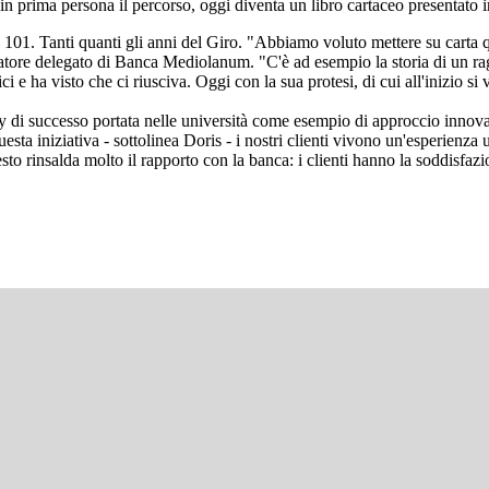
 in prima persona il percorso, oggi diventa un libro cartaceo presentato 
o 101. Tanti quanti gli anni del Giro. "Abbiamo voluto mettere su carta
tore delegato di Banca Mediolanum. "C'è ad esempio la storia di un r
i e ha visto che ci riusciva. Oggi con la sua protesi, di cui all'inizio s
tory di successo portata nelle università come esempio di approccio inno
questa iniziativa - sottolinea Doris - i nostri clienti vivono un'esperienz
uesto rinsalda molto il rapporto con la banca: i clienti hanno la soddisf