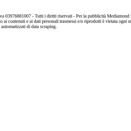
va 03976881007 - Tutti i diritti riservati - Per la pubblicità Mediamon
o ai contenuti e ai dati personali trasmessi e/o riprodotti è vietata ogni 
zi automatizzati di data scraping.