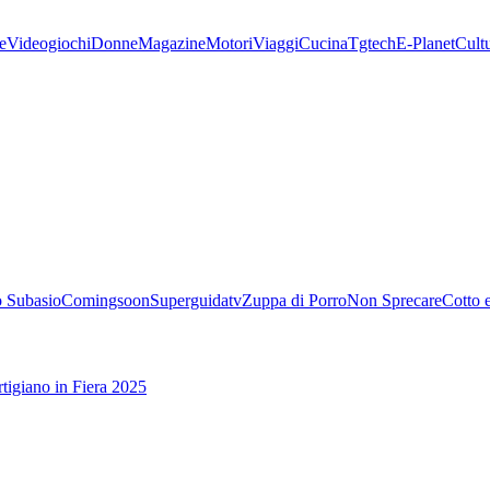
e
Videogiochi
Donne
Magazine
Motori
Viaggi
Cucina
Tgtech
E-Planet
Cult
 Subasio
Comingsoon
Superguidatv
Zuppa di Porro
Non Sprecare
Cotto 
tigiano in Fiera 2025