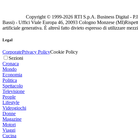
Copyright © 1999-
2026
RTI S.p.A. Business Digital - P.I
Bassi) - Uffici Viale Europa 46, 20093 Cologno Monzese (MI)
Rispett
artificiale generativa. È altresì fatto divieto espresso di utilizzare mez
Legal
Corporate
Privacy Policy
Cookie Policy
Sezioni
Cronaca
Mondo
Economia
Politica
Spettacolo
Televisione
People
Lifestyle
Videogiochi
Donne
Magazine
Motori
Viaggi
Cucina