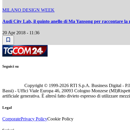
MILANO DESIGN WEEK
Audi City Lab, il quinto anello di Ma Yansong per raccontare la 
20 Apr 2018 - 11:36
Seguici su
Copyright © 1999-
2026
RTI S.p.A. Business Digital - P.I
Bassi) - Uffici Viale Europa 46, 20093 Cologno Monzese (MI)
Rispett
artificiale generativa. È altresì fatto divieto espresso di utilizzare mez
Legal
Corporate
Privacy Policy
Cookie Policy