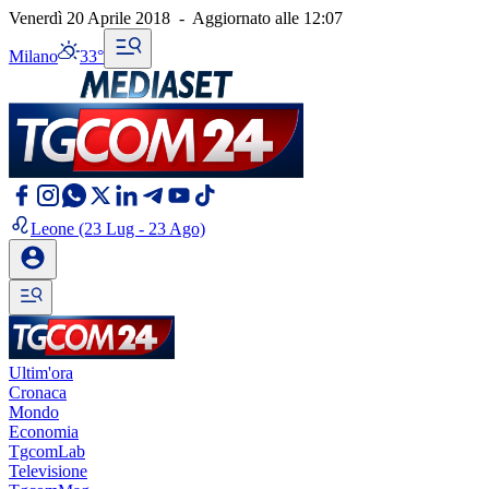
Venerdì 20 Aprile 2018
-
Aggiornato alle
12:07
Milano
33°
Leone
(23 Lug - 23 Ago)
Ultim'ora
Cronaca
Mondo
Economia
TgcomLab
Televisione