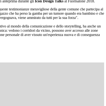
in anteprima durante gli
Icon Design Talks
al Fuorisalone 2018.
 queste testimonianze meravigliose della gente comune che partecipa al
agazzo che ha perso la gamba per un tumore quando era bambino e che
i vergognava, viene ammirato da tutti per la sua forza".
vativo al mondo della comunicazione e dello storytelling, ha anche un
a unica: vedono i corridori da vicino, possono aver accesso alle zone
azione personale di aver vissuto un'esperienza nuova e di conseguenza