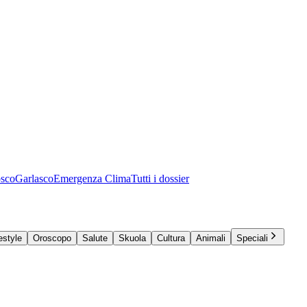
osco
Garlasco
Emergenza Clima
Tutti i dossier
estyle
Oroscopo
Salute
Skuola
Cultura
Animali
Speciali