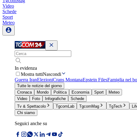
TgcomMag
Video
Schede
Sport
Meteo
In evidenza
Mostra tutti
Nascondi
Guerra Iran
Elezioni
Crans Montana
Epstein Files
Famiglia nel b
Tutte le notizie del giorno
Cronaca
Mondo
Politica
Economia
Sport
Meteo
Video
Foto
Infografiche
Schede
Tv & Spettacolo
TgcomLab
TgcomMag
TgTech
Lif
Chi siamo
Seguici anche su