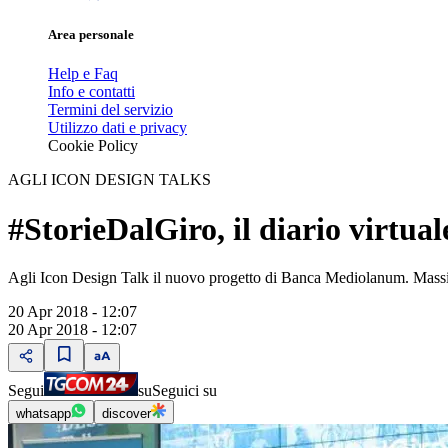
Area personale
Help e Faq
Info e contatti
Termini del servizio
Utilizzo dati e privacy
Cookie Policy
AGLI ICON DESIGN TALKS
#StorieDalGiro, il diario virtuale
Agli Icon Design Talk il nuovo progetto di Banca Mediolanum. Mass
20 Apr 2018 - 12:07
20 Apr 2018 - 12:07
Segui
su
Seguici su
whatsapp
discover