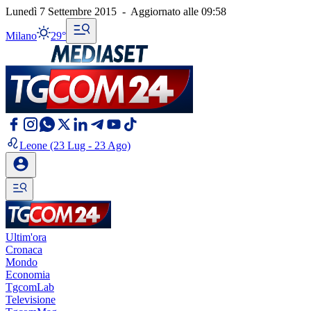
Lunedì 7 Settembre 2015
-
Aggiornato alle
09:58
Milano
29°
Leone
(23 Lug - 23 Ago)
Ultim'ora
Cronaca
Mondo
Economia
TgcomLab
Televisione