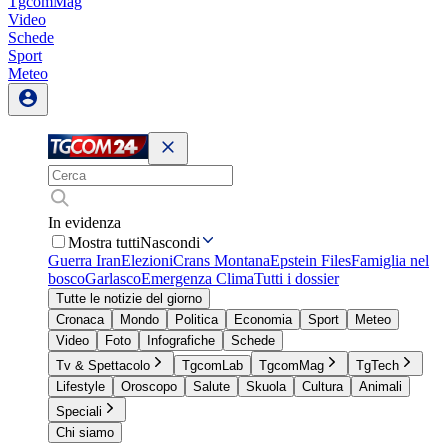
TgcomMag
Video
Schede
Sport
Meteo
In evidenza
Mostra tutti
Nascondi
Guerra Iran
Elezioni
Crans Montana
Epstein Files
Famiglia nel
bosco
Garlasco
Emergenza Clima
Tutti i dossier
Tutte le notizie del giorno
Cronaca
Mondo
Politica
Economia
Sport
Meteo
Video
Foto
Infografiche
Schede
Tv & Spettacolo
TgcomLab
TgcomMag
TgTech
Lifestyle
Oroscopo
Salute
Skuola
Cultura
Animali
Speciali
Chi siamo