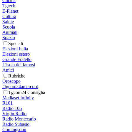
Cucina
Tgtech
E-Planet
Cultura
Salute
Scuola
Animali
Spazio
Speciali
Elezioni Italia
Elezioni estero
Grande Fratello
L'isola dei famosi
Amici
Rubriche
Oroscopo
#tgcom24amarcord
Tgcom24 Consiglia
Mediaset Infinity
R101
Radio 105
Virgin Radio
Radio Montecarlo
Radio Subasio
Comingsoon