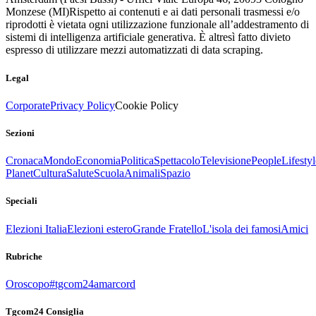
Monzese (MI)
Rispetto ai contenuti e ai dati personali trasmessi e/o
riprodotti è vietata ogni utilizzazione funzionale all’addestramento di
sistemi di intelligenza artificiale generativa. È altresì fatto divieto
espresso di utilizzare mezzi automatizzati di data scraping.
Legal
Corporate
Privacy Policy
Cookie Policy
Sezioni
Cronaca
Mondo
Economia
Politica
Spettacolo
Televisione
People
Lifestyl
Planet
Cultura
Salute
Scuola
Animali
Spazio
Speciali
Elezioni Italia
Elezioni estero
Grande Fratello
L'isola dei famosi
Amici
Rubriche
Oroscopo
#tgcom24amarcord
Tgcom24 Consiglia