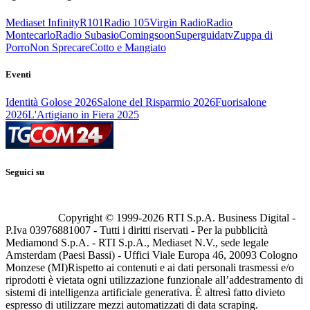
Mediaset Infinity
R101
Radio 105
Virgin Radio
Radio
Montecarlo
Radio Subasio
Comingsoon
Superguidatv
Zuppa di
Porro
Non Sprecare
Cotto e Mangiato
Eventi
Identità Golose 2026
Salone del Risparmio 2026
Fuorisalone
2026
L'Artigiano in Fiera 2025
Seguici su
Copyright © 1999-
2026
RTI S.p.A. Business Digital -
P.Iva 03976881007 - Tutti i diritti riservati - Per la pubblicità
Mediamond S.p.A. - RTI S.p.A., Mediaset N.V., sede legale
Amsterdam (Paesi Bassi) - Uffici Viale Europa 46, 20093 Cologno
Monzese (MI)
Rispetto ai contenuti e ai dati personali trasmessi e/o
riprodotti è vietata ogni utilizzazione funzionale all’addestramento di
sistemi di intelligenza artificiale generativa. È altresì fatto divieto
espresso di utilizzare mezzi automatizzati di data scraping.