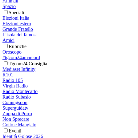
Animali
Spazio
Speciali
Elezioni Italia
Elezioni estero
Grande Fratello
L'isola dei famosi
Amici
Rubriche
Oroscopo
#tgcom24amarcord
Tgcom24 Consiglia
Mediaset Infinity
R101
Radio 105
Virgin Radio
Radio Montecarlo
Radio Subasio
Comingsoon
Superguidatv
Zuppa di Porro
Non Sprecare
Cotto e Mangiato
Eventi
Identità Golose 2026