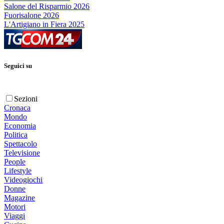
Salone del Risparmio 2026
Fuorisalone 2026
L'Artigiano in Fiera 2025
Seguici su
Sezioni
Cronaca
Mondo
Economia
Politica
Spettacolo
Televisione
People
Lifestyle
Videogiochi
Donne
Magazine
Motori
Viaggi