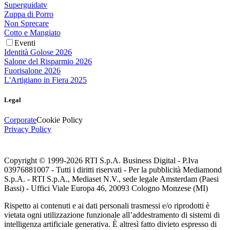
Superguidatv
Zuppa di Porro
Non Sprecare
Cotto e Mangiato
Eventi
Identità Golose 2026
Salone del Risparmio 2026
Fuorisalone 2026
L'Artigiano in Fiera 2025
Legal
Corporate
Cookie Policy
Privacy Policy
Copyright © 1999-
2026
RTI S.p.A. Business Digital - P.Iva
03976881007 - Tutti i diritti riservati - Per la pubblicità Mediamond
S.p.A. - RTI S.p.A., Mediaset N.V., sede legale Amsterdam (Paesi
Bassi) - Uffici Viale Europa 46, 20093 Cologno Monzese (MI)
Rispetto ai contenuti e ai dati personali trasmessi e/o riprodotti è
vietata ogni utilizzazione funzionale all’addestramento di sistemi di
intelligenza artificiale generativa. È altresì fatto divieto espresso di