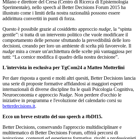
Milano e direttore del Cresa (Centro di Ricerca di Epistemologia
Sperimentale), nello speech al Better Decisions Forum 2015 ha
illustrato come i limiti della nostra razionalità possono essere
addirittura convertiti in punti di forza.
Questo è possibile grazie al cosiddetto approccio
nudge
, la “spinta
gentile”: si tratta di un intervento politico che vuole modificare il
comportamento delle persone sfruttando la prevedibilità delle loro
decisioni, creando per loro un ambiente di scelta più favorevole. Il
nudge
mira a creare un'architettura delle scelte più vantaggiosa per
tutti: “La cornice modifica il quadro della nostra decisione”.
L'intervista in esclusiva per TgCom24 a Matteo Motterlini
Per dare risposta a questi e molti altri quesiti, Better Decisions lancia
una serie di proposte formative affidandosi ai maggiori esperti
internazionali di diverse discipline fra le quali Psicologia Cognitiva,
Neuroeconomia e approccio
Nudge
. Non perdere d'occhio le
iniziative in programma e l'evoluzione del calendario corsi su
betterdecisions.it
.
Ecco un breve estratto del suo speech a #bDf15.
Better Decisions, conservando l'approccio multidisciplinare e
multitematico di Better Decisions Forum, offrirà percorsi di
ispirazione, contenuti ed esperienze formative, rivolti a professionisti