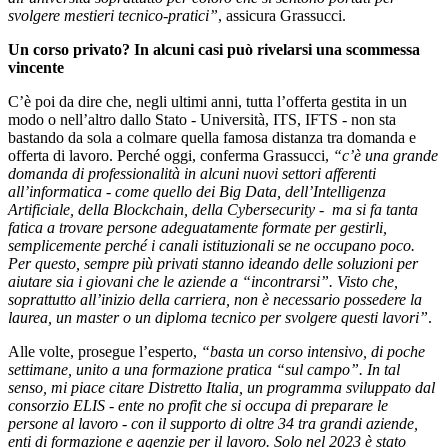
svolgere mestieri tecnico-pratici”
, assicura Grassucci.
Un corso privato? In alcuni casi può rivelarsi una scommessa
vincente
C’è poi da dire che, negli ultimi anni, tutta l’offerta gestita in un
modo o nell’altro dallo Stato - Università, ITS, IFTS - non sta
bastando da sola a colmare quella famosa distanza tra domanda e
offerta di lavoro. Perché oggi, conferma Grassucci,
“c’è una grande
domanda di professionalità in alcuni nuovi settori afferenti
all’informatica - come quello dei Big Data, dell’Intelligenza
Artificiale, della Blockchain, della Cybersecurity - ma si fa tanta
fatica a trovare persone adeguatamente formate per gestirli,
semplicemente perché i canali istituzionali se ne occupano poco.
Per questo, sempre più privati stanno ideando delle soluzioni per
aiutare sia i giovani che le aziende a “incontrarsi”. Visto che,
soprattutto all’inizio della carriera, non è necessario possedere la
laurea, un master o un diploma tecnico per svolgere questi lavori”
.
Alle volte, prosegue l’esperto,
“basta un corso intensivo, di poche
settimane, unito a una formazione pratica “sul campo”. In tal
senso, mi piace citare Distretto Italia, un programma sviluppato dal
consorzio ELIS - ente no profit che si occupa di preparare le
persone al lavoro - con il supporto di oltre 34 tra grandi aziende,
enti di formazione e agenzie per il lavoro. Solo nel 2023 è stato