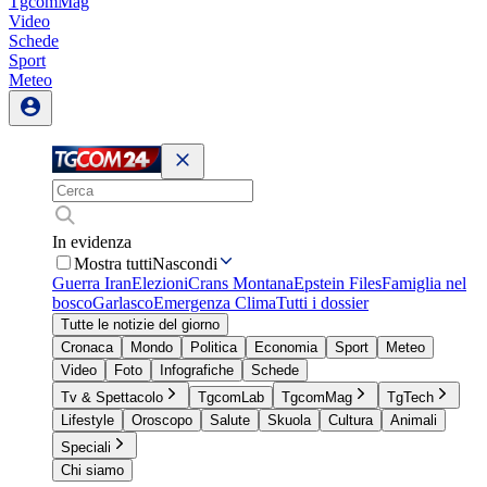
TgcomMag
Video
Schede
Sport
Meteo
In evidenza
Mostra tutti
Nascondi
Guerra Iran
Elezioni
Crans Montana
Epstein Files
Famiglia nel
bosco
Garlasco
Emergenza Clima
Tutti i dossier
Tutte le notizie del giorno
Cronaca
Mondo
Politica
Economia
Sport
Meteo
Video
Foto
Infografiche
Schede
Tv & Spettacolo
TgcomLab
TgcomMag
TgTech
Lifestyle
Oroscopo
Salute
Skuola
Cultura
Animali
Speciali
Chi siamo