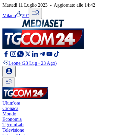
Martedì 11 Luglio 2023
-
Aggiornato alle
14:42
Milano
29°
Leone
(23 Lug - 23 Ago)
Ultim'ora
Cronaca
Mondo
Economia
TgcomLab
Televisione