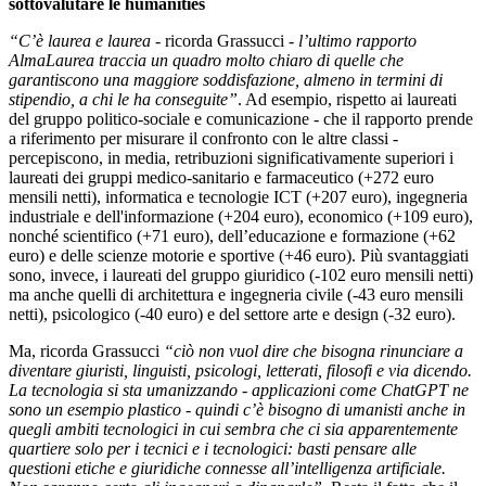
sottovalutare le humanities
“C’è laurea e laurea
- ricorda Grassucci -
l’ultimo rapporto
AlmaLaurea traccia un quadro molto chiaro di quelle che
garantiscono una maggiore soddisfazione, almeno in termini di
stipendio, a chi le ha conseguite”
. Ad esempio, rispetto ai laureati
del gruppo politico-sociale e comunicazione - che il rapporto prende
a riferimento per misurare il confronto con le altre classi -
percepiscono, in media, retribuzioni significativamente superiori i
laureati dei gruppi medico-sanitario e farmaceutico (+272 euro
mensili netti), informatica e tecnologie ICT (+207 euro), ingegneria
industriale e dell'informazione (+204 euro), economico (+109 euro),
nonché scientifico (+71 euro), dell’educazione e formazione (+62
euro) e delle scienze motorie e sportive (+46 euro). Più svantaggiati
sono, invece, i laureati del gruppo giuridico (-102 euro mensili netti)
ma anche quelli di architettura e ingegneria civile (-43 euro mensili
netti), psicologico (-40 euro) e del settore arte e design (-32 euro).
Ma, ricorda Grassucci
“ciò non vuol dire che bisogna rinunciare a
diventare giuristi, linguisti, psicologi, letterati, filosofi e via dicendo.
La tecnologia si sta umanizzando - applicazioni come ChatGPT ne
sono un esempio plastico - quindi c’è bisogno di umanisti anche in
quegli ambiti tecnologici in cui sembra che ci sia apparentemente
quartiere solo per i tecnici e i tecnologici: basti pensare alle
questioni etiche e giuridiche connesse all’intelligenza artificiale.