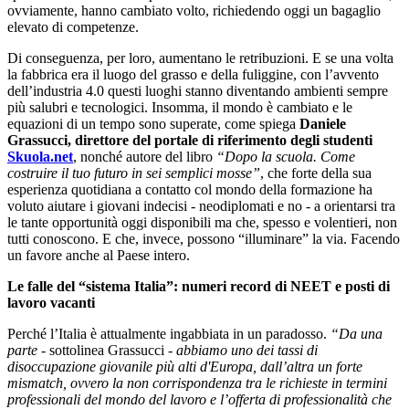
ovviamente, hanno cambiato volto, richiedendo oggi un bagaglio
elevato di competenze.
Di conseguenza, per loro, aumentano le retribuzioni. E se una volta
la fabbrica era il luogo del grasso e della fuliggine, con l’avvento
dell’industria 4.0 questi luoghi stanno diventando ambienti sempre
più salubri e tecnologici. Insomma, il mondo è cambiato e le
equazioni di un tempo sono superate, come spiega
Daniele
Grassucci, direttore del portale di riferimento degli studenti
Skuola.net
, nonché autore del libro
“Dopo la scuola. Come
costruire il tuo futuro in sei semplici mosse”
, che forte della sua
esperienza quotidiana a contatto col mondo della formazione ha
voluto aiutare i giovani indecisi - neodiplomati e no - a orientarsi tra
le tante opportunità oggi disponibili ma che, spesso e volentieri, non
tutti conoscono. E che, invece, possono “illuminare” la via. Facendo
un favore anche al Paese intero.
Le falle del “sistema Italia”: numeri record di NEET e posti di
lavoro vacanti
Perché l’Italia è attualmente ingabbiata in un paradosso.
“Da una
parte
- sottolinea Grassucci -
abbiamo uno dei tassi di
disoccupazione giovanile più alti d'Europa, dall’altra un forte
mismatch, ovvero la non corrispondenza tra le richieste in termini
professionali del mondo del lavoro e l’offerta di professionalità che