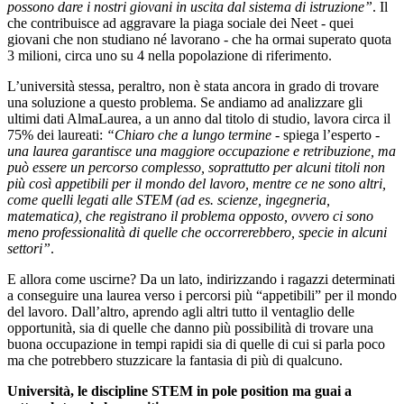
possono dare i nostri giovani in uscita dal sistema di istruzione”
. Il
che contribuisce ad aggravare la piaga sociale dei Neet - quei
giovani che non studiano né lavorano - che ha ormai superato quota
3 milioni, circa uno su 4 nella popolazione di riferimento.
L’università stessa, peraltro, non è stata ancora in grado di trovare
una soluzione a questo problema. Se andiamo ad analizzare gli
ultimi dati AlmaLaurea, a un anno dal titolo di studio, lavora circa il
75% dei laureati:
“Chiaro che a lungo termine
- spiega l’esperto -
una laurea garantisce una maggiore occupazione e retribuzione, ma
può essere un percorso complesso, soprattutto per alcuni titoli non
più così appetibili per il mondo del lavoro, mentre ce ne sono altri,
come quelli legati alle STEM (ad es. scienze, ingegneria,
matematica), che registrano il problema opposto, ovvero ci sono
meno professionalità di quelle che occorrerebbero, specie in alcuni
settori”
.
E allora come uscirne? Da un lato, indirizzando i ragazzi determinati
a conseguire una laurea verso i percorsi più “appetibili” per il mondo
del lavoro. Dall’altro, aprendo agli altri tutto il ventaglio delle
opportunità, sia di quelle che danno più possibilità di trovare una
buona occupazione in tempi rapidi sia di quelle di cui si parla poco
ma che potrebbero stuzzicare la fantasia di più di qualcuno.
Università, le discipline STEM in pole position ma guai a