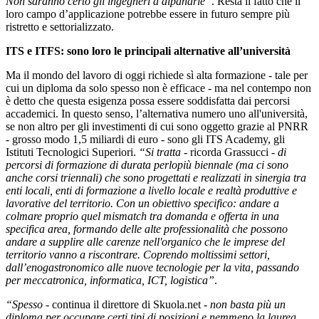
Non saranno certo gli ingegneri a dipanarle”
. Resta il fatto che il
loro campo d’applicazione potrebbe essere in futuro sempre più
ristretto e settorializzato.
ITS e ITFS: sono loro le principali alternative all’università
Ma il mondo del lavoro di oggi richiede sì alta formazione - tale per
cui un diploma da solo spesso non è efficace - ma nel contempo non
è detto che questa esigenza possa essere soddisfatta dai percorsi
accademici. In questo senso, l’alternativa numero uno all'università,
se non altro per gli investimenti di cui sono oggetto grazie al PNRR
- grosso modo 1,5 miliardi di euro - sono gli ITS Academy, gli
Istituti Tecnologici Superiori.
“Si tratta
- ricorda Grassucci -
di
percorsi di formazione di durata perlopiù biennale (ma ci sono
anche corsi triennali) che sono progettati e realizzati in sinergia tra
enti locali, enti di formazione a livello locale e realtà produttive e
lavorative del territorio. Con un obiettivo specifico: andare a
colmare proprio quel mismatch tra domanda e offerta in una
specifica area, formando delle alte professionalità che possono
andare a supplire alle carenze nell'organico che le imprese del
territorio vanno a riscontrare. Coprendo moltissimi settori,
dall’enogastronomico alle nuove tecnologie per la vita, passando
per meccatronica, informatica, ICT, logistica”
.
“Spesso
- continua il direttore di Skuola.net -
non basta più un
diploma per occupare certi tipi di posizioni e nemmeno la laurea