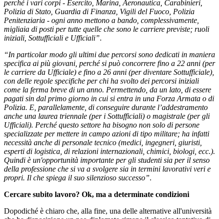
perché i vari corpi - Esercito, Marina, Aeronautica, Carabinieri,
Polizia di Stato, Guardia di Finanza, Vigili del Fuoco, Polizia
Penitenziaria - ogni anno mettono a bando, complessivamente,
migliaia di posti per tutte quelle che sono le carriere previste; ruoli
iniziali, Sottufficiali e Ufficiali”
.
“In particolar modo gli ultimi due percorsi sono dedicati in maniera
specifica ai più giovani, perché si può concorrere fino a 22 anni (per
le carriere da Ufficiale) e fino a 26 anni (per diventare Sottufficiale),
con delle regole specifiche per chi ha svolto dei percorsi iniziali
come la ferma breve di un anno. Permettendo, da un lato, di essere
pagati sin dal primo giorno in cui si entra in una Forza Armata o di
Polizia. E, parallelamente, di conseguire durante l’addestramento
anche una laurea triennale (per i Sottufficiali) o magistrale (per gli
Ufficiali). Perché questo settore ha bisogno non solo di persone
specializzate per mettere in campo azioni di tipo militare; ha infatti
necessità anche di personale tecnico (medici, ingegneri, giuristi,
esperti di logistica, di relazioni internazionali, chimici, biologi, ecc.).
Quindi è un'opportunità importante per gli studenti sia per il senso
della professione che si va a svolgere sia in termini lavorativi veri e
propri. Il che spiega il suo silenzioso successo”
.
Cercare subito lavoro? Ok, ma a determinate condizioni
Dopodiché è chiaro che, alla fine, una delle alternative all'università