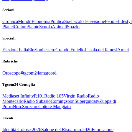
Sezioni
Cronaca
Mondo
Economia
Politica
Spettacolo
Televisione
People
Lifestyl
Planet
Cultura
Salute
Scuola
Animali
Spazio
Speciali
Elezioni Italia
Elezioni estero
Grande Fratello
L'isola dei famosi
Amici
Rubriche
Oroscopo
#tgcom24amarcord
Tgcom24 Consiglia
Mediaset Infinity
R101
Radio 105
Virgin Radio
Radio
Montecarlo
Radio Subasio
Comingsoon
Superguidatv
Zuppa di
Porro
Non Sprecare
Cotto e Mangiato
Eventi
Identità Golose 2026
Salone del Risparmio 2026
Fuorisalone