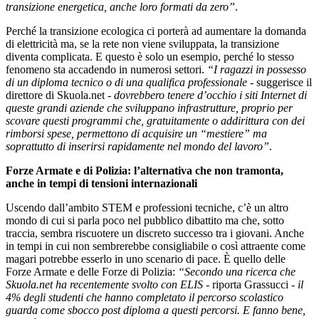
transizione energetica, anche loro formati da zero”
.
Perché la transizione ecologica ci porterà ad aumentare la domanda
di elettricità ma, se la rete non viene sviluppata, la transizione
diventa complicata. E questo è solo un esempio, perché lo stesso
fenomeno sta accadendo in numerosi settori.
“I ragazzi in possesso
di un diploma tecnico o di una qualifica professionale
- suggerisce il
direttore di Skuola.net -
dovrebbero tenere d’occhio i siti Internet di
queste grandi aziende che sviluppano infrastrutture, proprio per
scovare questi programmi che, gratuitamente o addirittura con dei
rimborsi spese, permettono di acquisire un “mestiere” ma
soprattutto di inserirsi rapidamente nel mondo del lavoro”
.
Forze Armate e di Polizia: l’alternativa che non tramonta,
anche in tempi di tensioni internazionali
Uscendo dall’ambito STEM e professioni tecniche, c’è un altro
mondo di cui si parla poco nel pubblico dibattito ma che, sotto
traccia, sembra riscuotere un discreto successo tra i giovani. Anche
in tempi in cui non sembrerebbe consigliabile o così attraente come
magari potrebbe esserlo in uno scenario di pace. È quello delle
Forze Armate e delle Forze di Polizia:
“Secondo una ricerca che
Skuola.net ha recentemente svolto con ELIS
- riporta Grassucci -
il
4% degli studenti che hanno completato il percorso scolastico
guarda come sbocco post diploma a questi percorsi. E fanno bene,