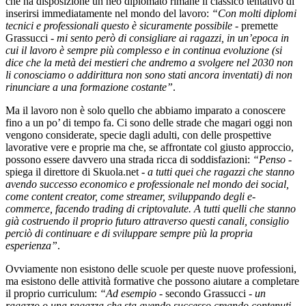
che ha disposizione un neo diplomato rimane il classico tentativo di
inserirsi immediatamente nel mondo del lavoro:
“Con molti diplomi
tecnici e professionali questo è sicuramente possibile
- premette
Grassucci -
mi sento però di consigliare ai ragazzi, in un’epoca in
cui il lavoro è sempre più complesso e in continua evoluzione (si
dice che la metà dei mestieri che andremo a svolgere nel 2030 non
li conosciamo o addirittura non sono stati ancora inventati) di non
rinunciare a una formazione costante”
.
Ma il lavoro non è solo quello che abbiamo imparato a conoscere
fino a un po’ di tempo fa. Ci sono delle strade che magari oggi non
vengono considerate, specie dagli adulti, con delle prospettive
lavorative vere e proprie ma che, se affrontate col giusto approccio,
possono essere davvero una strada ricca di soddisfazioni:
“Penso
-
spiega il direttore di Skuola.net -
a tutti quei che ragazzi che stanno
avendo successo economico e professionale nel mondo dei social,
come content creator, come streamer, sviluppando degli e-
commerce, facendo trading di criptovalute. A tutti quelli che stanno
già costruendo il proprio futuro attraverso questi canali, consiglio
perciò di continuare e di sviluppare sempre più la propria
esperienza”
.
Ovviamente non esistono delle scuole per queste nuove professioni,
ma esistono delle attività formative che possono aiutare a completare
il proprio curriculum:
“Ad esempio
- secondo Grassucci -
un
ragazzo o una ragazza che sta avendo successo creando contenuti