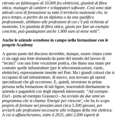
rilevato un fabbisogno di 10.000 fra elettricisti, giuntisti di fibra
ottica, manager di cantiere e sviluppatori software. Così sono stati
attivati corsi di formazione su tutto il territorio nazionale che, in
poco tempo, a partire da un diploma o da una qualifica
professionale, abilitano alle professioni di cui c’è più richiesta al
momento. Un giuntista di fibra ottica, giusto per fare un esempio
concreto, può guadagnare anche 1.800 euro al mese netti”
.
Anche le aziende scendono in campo nella formazione con le
proprie Academy
A questo punto del discorso dovrebbe, dunque, essere chiaro come
ci sia oggi una forte domanda da parte del mondo del lavoro di
“tecnici” con una forte vocazione pratica, che diano una mano per
costruire quelle infrastrutture (per le telecomunicazioni, viarie,
elettriche), espressamente inserite nel Pnrr. Ma i grandi colossi che si
occupano di tali infrastrutture, di nuovo, non trovano gli operai
specializzati che gli occorrono. E, quindi, investono in prima
persona nella formazione di tali figure, inserendoli direttamente in
azienda e pagandoli con degli stipendi interessanti.
“Ad esempio
Enel
- porta ad esempio Grassucci -
ha avviato da due anni un
programma che si chiama 'Energie per crescere', che ha lo scopo
proprio di formare nei prossimi anni circa 5.500 giovani, per
avviarli alle professioni necessarie allo sviluppo della rete elettrica.
A cui si affiancheranno, entro il 2025, altri 2.000 esperti di