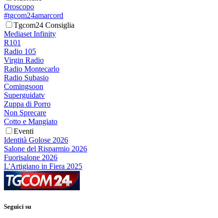
Oroscopo
#tgcom24amarcord
Tgcom24 Consiglia
Mediaset Infinity
R101
Radio 105
Virgin Radio
Radio Montecarlo
Radio Subasio
Comingsoon
Superguidatv
Zuppa di Porro
Non Sprecare
Cotto e Mangiato
Eventi
Identità Golose 2026
Salone del Risparmio 2026
Fuorisalone 2026
L'Artigiano in Fiera 2025
Seguici su