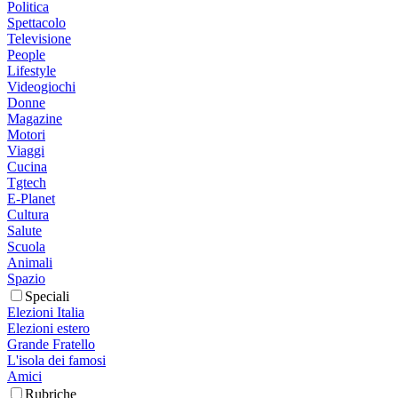
Politica
Spettacolo
Televisione
People
Lifestyle
Videogiochi
Donne
Magazine
Motori
Viaggi
Cucina
Tgtech
E-Planet
Cultura
Salute
Scuola
Animali
Spazio
Speciali
Elezioni Italia
Elezioni estero
Grande Fratello
L'isola dei famosi
Amici
Rubriche