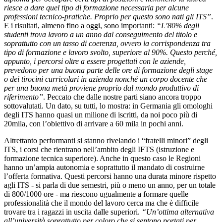
riesce a dare quel tipo di formazione necessaria per alcune
professioni tecnico-pratiche. Proprio per questo sono nati gli ITS”
.
E i risultati, almeno fino a oggi, sono importanti:
“L’80% degli
studenti trova lavoro a un anno dal conseguimento del titolo e
soprattutto con un tasso di coerenza, ovvero la corrispondenza tra
tipo di formazione e lavoro svolto, superiore al 90%. Questo perché,
appunto, i percorsi oltre a essere progettati con le aziende,
prevedono per una buona parte delle ore di formazione degli stage
o dei tirocini curricolari in azienda nonché un corpo docente che
per una buona metà proviene proprio dal mondo produttivo di
riferimento”
. Peccato che dalle nostre parti siano ancora troppo
sottovalutati. Un dato, su tutti, lo mostra: in Germania gli omologhi
degli ITS hanno quasi un milione di iscritti, da noi poco più di
20mila, con l’obiettivo di arrivare a 60 mila in pochi anni.
Altrettanto performanti si stanno rivelando i “fratelli minori” degli
ITS, i corsi che rientrano nell’ambito degli IFTS (istruzione e
formazione tecnica superiore). Anche in questo caso le Regioni
hanno un’ampia autonomia e soprattutto il mandato di costruirne
l’offerta formativa. Questi percorsi hanno una durata minore rispetto
agli ITS - si parla di due semestri, più o meno un anno, per un totale
di 800/1000 ore - ma riescono ugualmente a formare quelle
professionalità che il mondo del lavoro cerca ma che è difficile
trovare tra i ragazzi in uscita dalle superiori.
“Un’ottima alternativa
all’università soprattutto per coloro che si sentono portati per