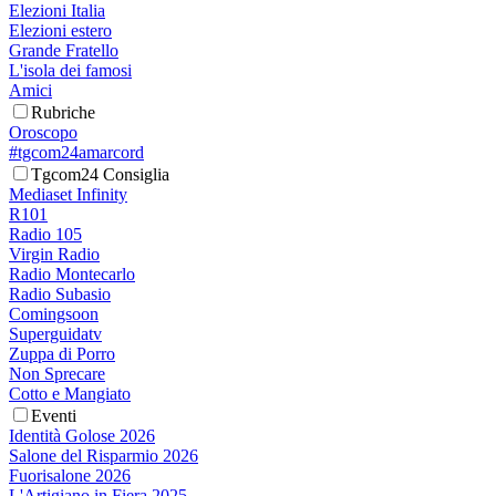
Elezioni Italia
Elezioni estero
Grande Fratello
L'isola dei famosi
Amici
Rubriche
Oroscopo
#tgcom24amarcord
Tgcom24 Consiglia
Mediaset Infinity
R101
Radio 105
Virgin Radio
Radio Montecarlo
Radio Subasio
Comingsoon
Superguidatv
Zuppa di Porro
Non Sprecare
Cotto e Mangiato
Eventi
Identità Golose 2026
Salone del Risparmio 2026
Fuorisalone 2026
L'Artigiano in Fiera 2025