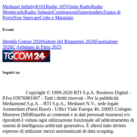
Mediaset Infinity
R101
Radio 105
Virgin Radio
Radio
Montecarlo
Radio Subasio
Comingsoon
Superguidatv
Zuppa di
Porro
Non Sprecare
Cotto e Mangiato
Eventi
Identità Golose 2026
Salone del Risparmio 2026
Fuorisalone
2026
L'Artigiano in Fiera 2025
Seguici su
Copyright © 1999-
2026
RTI S.p.A. Business Digital -
P.Iva 03976881007 - Tutti i diritti riservati - Per la pubblicità
Mediamond S.p.A. - RTI S.p.A., Mediaset N.V., sede legale
Amsterdam (Paesi Bassi) - Uffici Viale Europa 46, 20093 Cologno
Monzese (MI)
Rispetto ai contenuti e ai dati personali trasmessi e/o
riprodotti è vietata ogni utilizzazione funzionale all’addestramento di
sistemi di intelligenza artificiale generativa. È altresì fatto divieto
espresso di utilizzare mezzi automatizzati di data scraping.