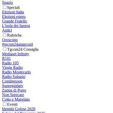
Spazio
Speciali
Elezioni Italia
Elezioni estero
Grande Fratello
L'isola dei famosi
Amici
Rubriche
Oroscopo
#tgcom24amarcord
Tgcom24 Consiglia
Mediaset Infinity
R101
Radio 105
Virgin Radio
Radio Montecarlo
Radio Subasio
Comingsoon
Superguidatv
Zuppa di Porro
Non Sprecare
Cotto e Mangiato
Eventi
Identità Golose 2026