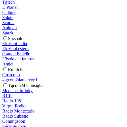
Tgtech
E-Planet
Cultura
Salute
Scuola
Animali
Spazio
Speciali
Elezioni Italia
Elezioni estero
Grande Fratello
L'isola dei famosi
Amici
Rubriche
Oroscopo
#tgcom24amarcord
Tgcom24 Consiglia
Mediaset Infinity
R101
Radio 105
Virgin Radio
Radio Montecarlo
Radio Subasio
Comingsoon
Superguidatv