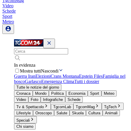
TgcomMag
Video
Schede
Sport
Meteo
In evidenza
Mostra tutti
Nascondi
Guerra Iran
Elezioni
Crans Montana
Epstein Files
Famiglia nel
bosco
Garlasco
Emergenza Clima
Tutti i dossier
Tutte le notizie del giorno
Cronaca
Mondo
Politica
Economia
Sport
Meteo
Video
Foto
Infografiche
Schede
Tv & Spettacolo
TgcomLab
TgcomMag
TgTech
Lifestyle
Oroscopo
Salute
Skuola
Cultura
Animali
Speciali
Chi siamo