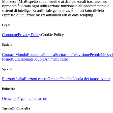
Monzese (MI)
Rispetto ai contenuti e ai dati personali trasmessi e/o
riprodotti è vietata ogni utilizzazione funzionale all’addestramento di
sistemi di intelligenza artificiale generativa. È altresì fatto divieto
espresso di utilizzare mezzi automatizzati di data scraping.
Legal
Corporate
Privacy Policy
Cookie Policy
Sezioni
Cronaca
Mondo
Economia
Politica
Spettacolo
Televisione
People
Lifestyl
Planet
Cultura
Salute
Scuola
Animali
Spazio
Speciali
Elezioni Italia
Elezioni estero
Grande Fratello
L'isola dei famosi
Amici
Rubriche
Oroscopo
#tgcom24amarcord
Tgcom24 Consiglia