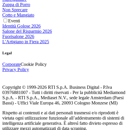
Zuppa di Porro
Non Sprecare
Cotto e Mangiato
Eventi
Identità Golose 2026
Salone del Risparmio 2026
Fuorisalone 2026
L'Artigiano in Fiera 2025
Legal
Corporate
Cookie Policy
Privacy Policy
Copyright © 1999-
2026
RTI S.p.A. Business Digital - P.Iva
03976881007 - Tutti i diritti riservati - Per la pubblicità Mediamond
S.p.A. - RTI S.p.A., Mediaset N.V., sede legale Amsterdam (Paesi
Bassi) - Uffici Viale Europa 46, 20093 Cologno Monzese (MI)
Rispetto ai contenuti e ai dati personali trasmessi e/o riprodotti è
vietata ogni utilizzazione funzionale all’addestramento di sistemi di
intelligenza artificiale generativa. È altresì fatto divieto espresso di
utilizzare mezzi automatizzati di data scraping.