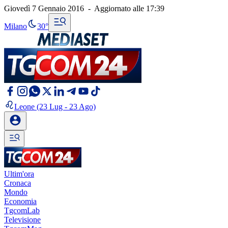
Giovedì 7 Gennaio 2016
-
Aggiornato alle
17:39
Milano
30°
Leone
(23 Lug - 23 Ago)
Ultim'ora
Cronaca
Mondo
Economia
TgcomLab
Televisione