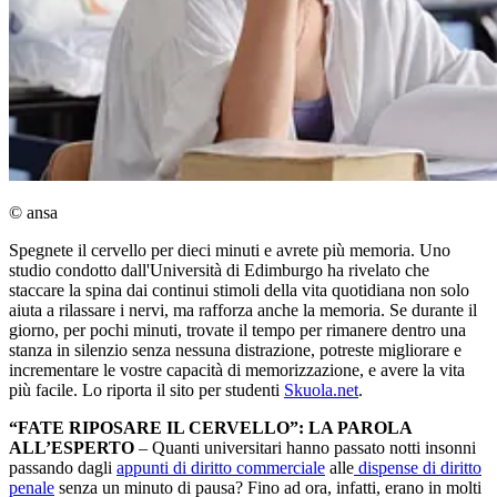
© ansa
Spegnete il cervello per dieci minuti e avrete più memoria. Uno
studio condotto dall'Università di Edimburgo ha rivelato che
staccare la spina dai continui stimoli della vita quotidiana non solo
aiuta a rilassare i nervi, ma rafforza anche la memoria. Se durante il
giorno, per pochi minuti, trovate il tempo per rimanere dentro una
stanza in silenzio senza nessuna distrazione, potreste migliorare e
incrementare le vostre capacità di memorizzazione, e avere la vita
più facile. Lo riporta il sito per studenti
Skuola.net
.
“FATE RIPOSARE IL CERVELLO”: LA PAROLA
ALL’ESPERTO
– Quanti universitari hanno passato notti insonni
passando dagli
appunti di diritto commerciale
alle
dispense di diritto
penale
senza un minuto di pausa? Fino ad ora, infatti, erano in molti