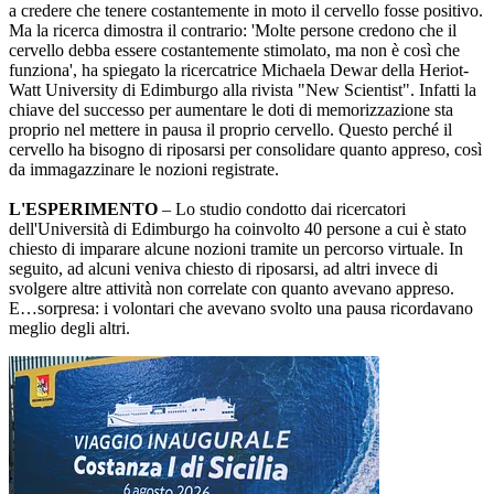
a credere che tenere costantemente in moto il cervello fosse positivo.
Ma la ricerca dimostra il contrario: 'Molte persone credono che il
cervello debba essere costantemente stimolato, ma non è così che
funziona', ha spiegato la ricercatrice Michaela Dewar della Heriot-
Watt University di Edimburgo alla rivista "New Scientist". Infatti la
chiave del successo per aumentare le doti di memorizzazione sta
proprio nel mettere in pausa il proprio cervello. Questo perché il
cervello ha bisogno di riposarsi per consolidare quanto appreso, così
da immagazzinare le nozioni registrate.
L'ESPERIMENTO
– Lo studio condotto dai ricercatori
dell'Università di Edimburgo ha coinvolto 40 persone a cui è stato
chiesto di imparare alcune nozioni tramite un percorso virtuale. In
seguito, ad alcuni veniva chiesto di riposarsi, ad altri invece di
svolgere altre attività non correlate con quanto avevano appreso.
E…sorpresa: i volontari che avevano svolto una pausa ricordavano
meglio degli altri.