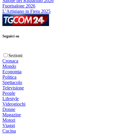
Salone del Risparmio 2026
Fuorisalone 2026
L'Artigiano in Fiera 2025
Seguici su
Sezioni
Cronaca
Mondo
Economia
Politica
Spettacolo
Televisione
People
Lifestyle
Videogiochi
Donne
Magazine
Motori
Viaggi
Cucina