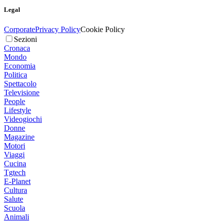
Legal
Corporate
Privacy Policy
Cookie Policy
Sezioni
Cronaca
Mondo
Economia
Politica
Spettacolo
Televisione
People
Lifestyle
Videogiochi
Donne
Magazine
Motori
Viaggi
Cucina
Tgtech
E-Planet
Cultura
Salute
Scuola
Animali