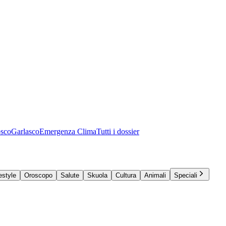
osco
Garlasco
Emergenza Clima
Tutti i dossier
estyle
Oroscopo
Salute
Skuola
Cultura
Animali
Speciali