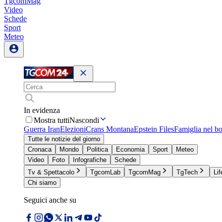
TgcomMag
Video
Schede
Sport
Meteo
In evidenza
Mostra tutti
Nascondi
Guerra Iran
Elezioni
Crans Montana
Epstein Files
Famiglia nel b
Tutte le notizie del giorno
Cronaca
Mondo
Politica
Economia
Sport
Meteo
Video
Foto
Infografiche
Schede
Tv & Spettacolo
TgcomLab
TgcomMag
TgTech
Lif
Chi siamo
Seguici anche su