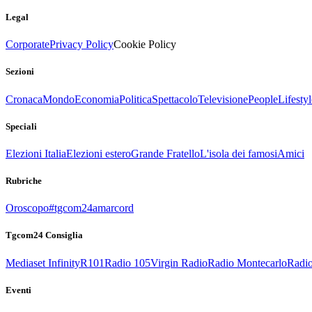
Legal
Corporate
Privacy Policy
Cookie Policy
Sezioni
Cronaca
Mondo
Economia
Politica
Spettacolo
Televisione
People
Lifestyl
Speciali
Elezioni Italia
Elezioni estero
Grande Fratello
L'isola dei famosi
Amici
Rubriche
Oroscopo
#tgcom24amarcord
Tgcom24 Consiglia
Mediaset Infinity
R101
Radio 105
Virgin Radio
Radio Montecarlo
Radio
Eventi