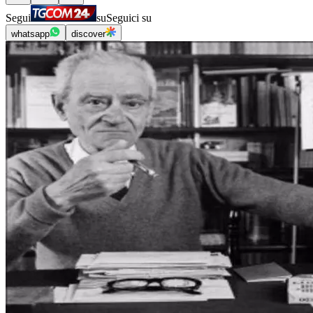
Segui
su
Seguici su
whatsapp
discover