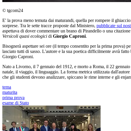
© tgcom24
E' la prova meno temuta dai maturandi, quella per rompere il ghiaccio: 
sorprese. Tra le sette tracce proposte dal Ministero,
pubblicate sul nost
aspettava di dover commentare un brano di Pirandello o una citazione d
Versicoli quasi ecologici
di
Giorgio Caproni
.
Bisognerà aspettare sei ore (il tempo consentito per la prima prova) p
lasciato tutti di sasso. L'autore e la sua poetica difficilmente avrà fa
Giorgio Caproni.
Nato a Livorno, il 7 gennaio del 1912, e morto a Roma, il 22 gennaio 19
natale, il viaggio, il linguaggio. La forma metrica utilizzata dall'autor
che gli studenti devono analizzare, spiccano le rime interne e gli enj
tema
maturita
prima prova
esame di Stato