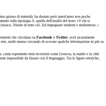
primo giorno di maturità, ha destato però quest'anno non poche
ttutto sulla tipologia A, quella dell'analisi del testo: c'è chi si
assico. Niente di tutto ciò. Ad impegnare studenti e studentesse, i
commenti che circolano su
Facebook
o
Twitter
, avrà sicuramente
 in rete, molti stanno cercando di scovare qualche informazione in più su
a, canta soprattutto temi ricorrenti come Genova, la madre e la città
ente impossibile da fissare con il linguaggio. Tra le figure retoriche,