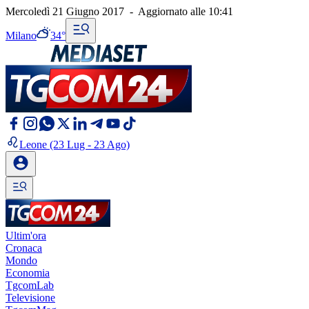
Mercoledì 21 Giugno 2017
-
Aggiornato alle
10:41
Milano
34°
Leone
(23 Lug - 23 Ago)
Ultim'ora
Cronaca
Mondo
Economia
TgcomLab
Televisione