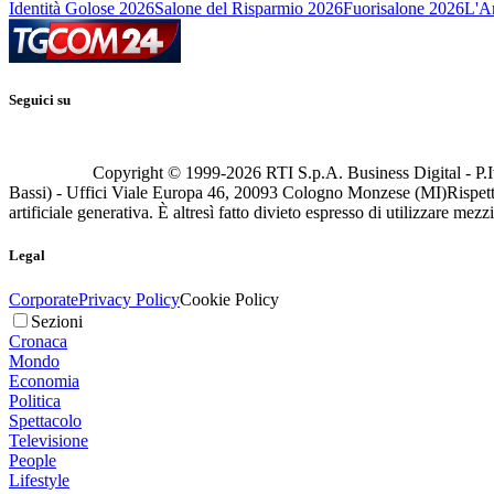
Identità Golose 2026
Salone del Risparmio 2026
Fuorisalone 2026
L'Ar
Seguici su
Copyright © 1999-
2026
RTI S.p.A. Business Digital - P.I
Bassi) - Uffici Viale Europa 46, 20093 Cologno Monzese (MI)
Rispett
artificiale generativa. È altresì fatto divieto espresso di utilizzare mez
Legal
Corporate
Privacy Policy
Cookie Policy
Sezioni
Cronaca
Mondo
Economia
Politica
Spettacolo
Televisione
People
Lifestyle