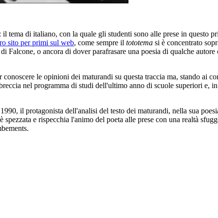
il tema di italiano, con la quale gli studenti sono alle prese in questo 
ro sito per primi sul web
, come sempre il
tototema
si è concentrato sopra
i Falcone, o ancora di dover parafrasare una poesia di qualche autore cl
er conoscere le opinioni dei maturandi su questa traccia ma, stando ai 
tto breccia nel programma di studi dell'ultimo anno di scuole superiori e,
90, il protagonista dell'analisi del testo dei maturandi, nella sua poesi
e è spezzata e rispecchia l'animo del poeta alle prese con una realtà sfugg
ambements.