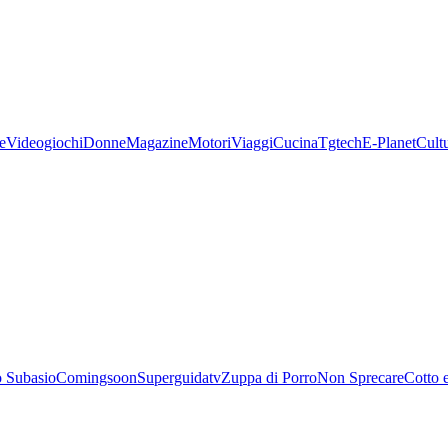
e
Videogiochi
Donne
Magazine
Motori
Viaggi
Cucina
Tgtech
E-Planet
Cult
 Subasio
Comingsoon
Superguidatv
Zuppa di Porro
Non Sprecare
Cotto 