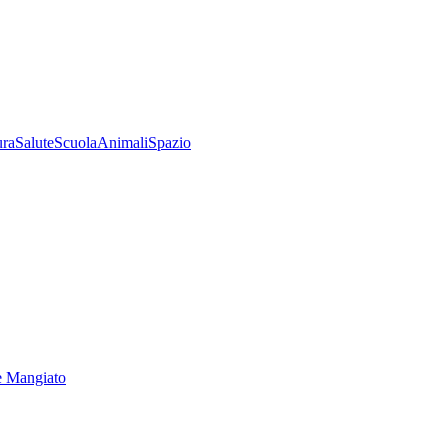
ura
Salute
Scuola
Animali
Spazio
e Mangiato