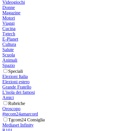
Videogiochi
Donne
Magazine
Motori
Viaggi
Cucina
Tgtech
E-Planet
Cultura
Salute
Scuola
Animali
Spazio
Speciali
Elezioni Italia
Elezioni estero
Grande Fratello
L'isola dei famosi
Amici
Rubriche
Oroscopo
#tgcom24amarcord
Tgcom24 Consiglia
Mediaset Infinity
R101