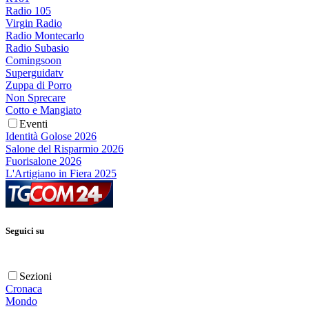
Radio 105
Virgin Radio
Radio Montecarlo
Radio Subasio
Comingsoon
Superguidatv
Zuppa di Porro
Non Sprecare
Cotto e Mangiato
Eventi
Identità Golose 2026
Salone del Risparmio 2026
Fuorisalone 2026
L'Artigiano in Fiera 2025
Seguici su
Sezioni
Cronaca
Mondo