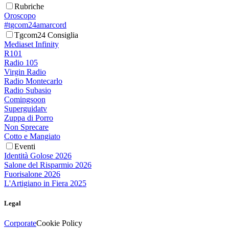
Rubriche
Oroscopo
#tgcom24amarcord
Tgcom24 Consiglia
Mediaset Infinity
R101
Radio 105
Virgin Radio
Radio Montecarlo
Radio Subasio
Comingsoon
Superguidatv
Zuppa di Porro
Non Sprecare
Cotto e Mangiato
Eventi
Identità Golose 2026
Salone del Risparmio 2026
Fuorisalone 2026
L'Artigiano in Fiera 2025
Legal
Corporate
Cookie Policy