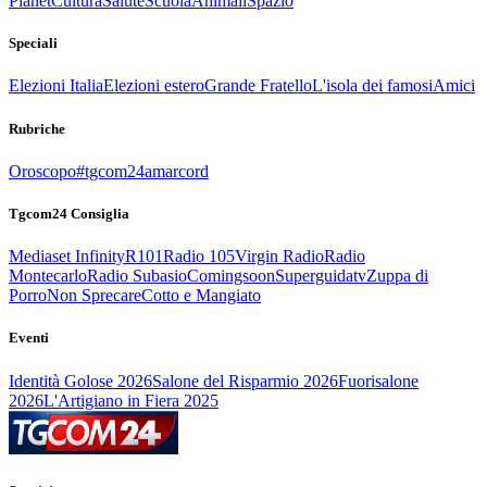
Planet
Cultura
Salute
Scuola
Animali
Spazio
Speciali
Elezioni Italia
Elezioni estero
Grande Fratello
L'isola dei famosi
Amici
Rubriche
Oroscopo
#tgcom24amarcord
Tgcom24 Consiglia
Mediaset Infinity
R101
Radio 105
Virgin Radio
Radio
Montecarlo
Radio Subasio
Comingsoon
Superguidatv
Zuppa di
Porro
Non Sprecare
Cotto e Mangiato
Eventi
Identità Golose 2026
Salone del Risparmio 2026
Fuorisalone
2026
L'Artigiano in Fiera 2025