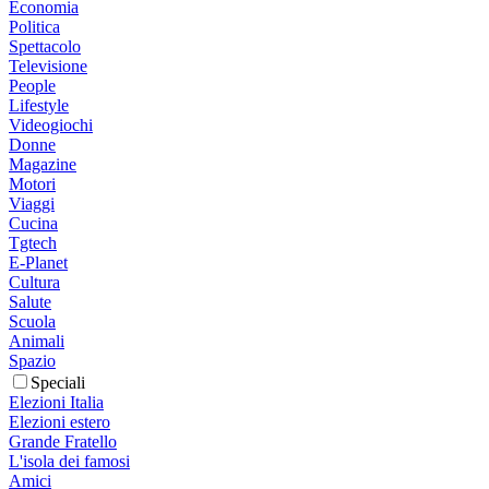
Economia
Politica
Spettacolo
Televisione
People
Lifestyle
Videogiochi
Donne
Magazine
Motori
Viaggi
Cucina
Tgtech
E-Planet
Cultura
Salute
Scuola
Animali
Spazio
Speciali
Elezioni Italia
Elezioni estero
Grande Fratello
L'isola dei famosi
Amici