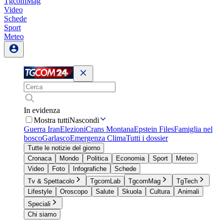
TgcomMag
Video
Schede
Sport
Meteo
In evidenza
Mostra tutti
Nascondi
Guerra Iran
Elezioni
Crans Montana
Epstein Files
Famiglia nel
bosco
Garlasco
Emergenza Clima
Tutti i dossier
Tutte le notizie del giorno
Cronaca
Mondo
Politica
Economia
Sport
Meteo
Video
Foto
Infografiche
Schede
Tv & Spettacolo
TgcomLab
TgcomMag
TgTech
Lifestyle
Oroscopo
Salute
Skuola
Cultura
Animali
Speciali
Chi siamo