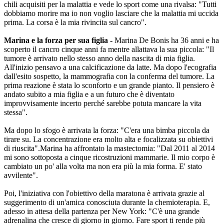
chili acquisiti per la malattia e vede lo sport come una rivalsa: "Tutti
dobbiamo morire ma io non voglio lasciare che la malattia mi uccida
prima. La corsa è la mia rivincita sul cancro".
Marina e la forza per sua figlia -
Marina De Bonis ha 36 anni e ha
scoperto il cancro cinque anni fa mentre allattava la sua piccola: "Il
tumore è arrivato nello stesso anno della nascita di mia figlia.
All'inizio pensavo a una calcificazione da latte. Ma dopo l'ecografia
dall'esito sospetto, la mammografia con la conferma del tumore. La
prima reazione è stata lo sconforto e un grande pianto. Il pensiero è
andato subito a mia figlia e a un futuro che è diventato
improvvisamente incerto perché sarebbe potuta mancare la vita
stessa".
Ma dopo lo sfogo è arrivata la forza: "C'era una bimba piccola da
tirare su. La concentrazione era molto alta e focalizzata su obiettivi
di riuscita".Marina ha affrontato la mastectomia: "Dal 2011 al 2014
mi sono sottoposta a cinque ricostruzioni mammarie. Il mio corpo è
cambiato un po' alla volta ma non era più la mia forma. E' stato
avvilente".
Poi, l'iniziativa con l'obiettivo della maratona è arrivata grazie al
suggerimento di un'amica conosciuta durante la chemioterapia. E,
adesso in attesa della partenza per New York: "C'è una grande
adrenalina che cresce di giorno in giorno. Fare sport ti rende più