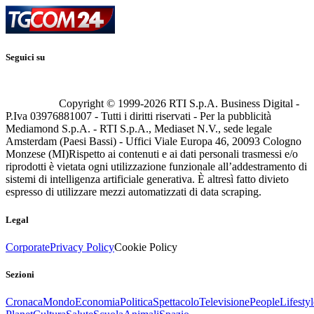
Seguici su
Copyright © 1999-
2026
RTI S.p.A. Business Digital -
P.Iva 03976881007 - Tutti i diritti riservati - Per la pubblicità
Mediamond S.p.A. - RTI S.p.A., Mediaset N.V., sede legale
Amsterdam (Paesi Bassi) - Uffici Viale Europa 46, 20093 Cologno
Monzese (MI)
Rispetto ai contenuti e ai dati personali trasmessi e/o
riprodotti è vietata ogni utilizzazione funzionale all’addestramento di
sistemi di intelligenza artificiale generativa. È altresì fatto divieto
espresso di utilizzare mezzi automatizzati di data scraping.
Legal
Corporate
Privacy Policy
Cookie Policy
Sezioni
Cronaca
Mondo
Economia
Politica
Spettacolo
Televisione
People
Lifestyl