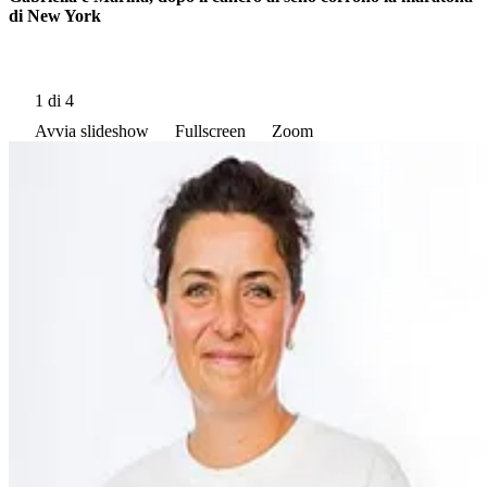
di New York
1
di 4
Avvia slideshow
Fullscreen
Zoom