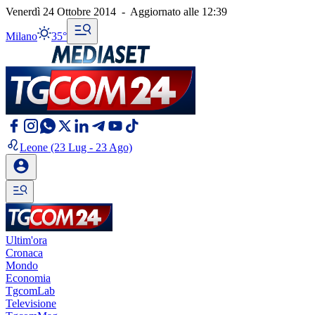
Venerdì 24 Ottobre 2014
-
Aggiornato alle
12:39
Milano
35°
Leone
(23 Lug - 23 Ago)
Ultim'ora
Cronaca
Mondo
Economia
TgcomLab
Televisione