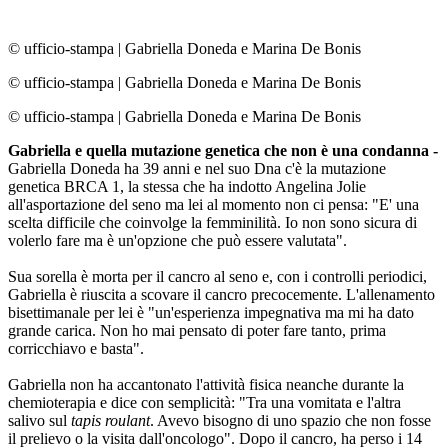
© ufficio-stampa
|
Gabriella Doneda e Marina De Bonis
© ufficio-stampa
|
Gabriella Doneda e Marina De Bonis
© ufficio-stampa
|
Gabriella Doneda e Marina De Bonis
Gabriella e quella mutazione genetica che non è una condanna -
Gabriella Doneda ha 39 anni e nel suo Dna c'è la mutazione
genetica BRCA 1, la stessa che ha indotto Angelina Jolie
all'asportazione del seno ma lei al momento non ci pensa: "E' una
scelta difficile che coinvolge la femminilità. Io non sono sicura di
volerlo fare ma è un'opzione che può essere valutata".
Sua sorella è morta per il cancro al seno e, con i controlli periodici,
Gabriella è riuscita a scovare il cancro precocemente. L'allenamento
bisettimanale per lei è "un'esperienza impegnativa ma mi ha dato
grande carica. Non ho mai pensato di poter fare tanto, prima
corricchiavo e basta".
Gabriella non ha accantonato l'attività fisica neanche durante la
chemioterapia e dice con semplicità: "Tra una vomitata e l'altra
salivo sul
tapis roulant
. Avevo bisogno di uno spazio che non fosse
il prelievo o la visita dall'oncologo". Dopo il cancro, ha perso i 14