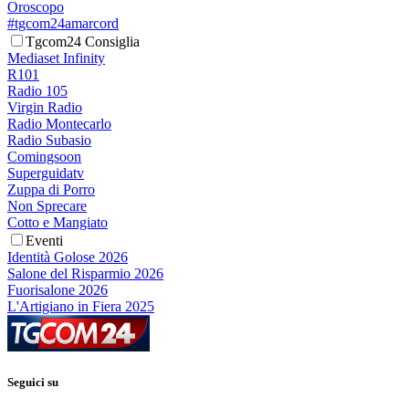
Oroscopo
#tgcom24amarcord
Tgcom24 Consiglia
Mediaset Infinity
R101
Radio 105
Virgin Radio
Radio Montecarlo
Radio Subasio
Comingsoon
Superguidatv
Zuppa di Porro
Non Sprecare
Cotto e Mangiato
Eventi
Identità Golose 2026
Salone del Risparmio 2026
Fuorisalone 2026
L'Artigiano in Fiera 2025
Seguici su