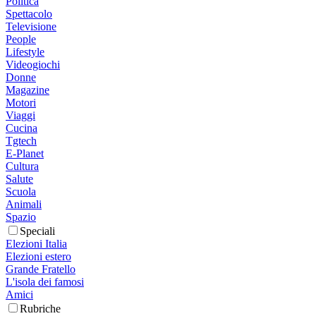
Politica
Spettacolo
Televisione
People
Lifestyle
Videogiochi
Donne
Magazine
Motori
Viaggi
Cucina
Tgtech
E-Planet
Cultura
Salute
Scuola
Animali
Spazio
Speciali
Elezioni Italia
Elezioni estero
Grande Fratello
L'isola dei famosi
Amici
Rubriche