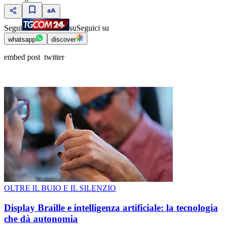
Segui
su
Seguici su
whatsapp
discover
embed post twitter
OLTRE IL BUIO E IL SILENZIO
Display Braille e intelligenza artificiale: la tecnologia
che dà autonomia