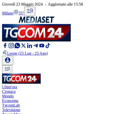
Giovedì 23 Maggio 2024
-
Aggiornato alle
15:58
Milano
35°
Leone
(23 Lug - 23 Ago)
Ultim'ora
Cronaca
Mondo
Economia
TgcomLab
Televisione