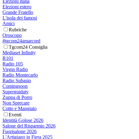
Elezioni Italia
Elezioni estero
Grande Fratello
L'isola dei famosi
Amici
Rubriche
Oroscopo
#tgcom24amarcord
Tgcom24 Consiglia
Mediaset Infinity
R101
Radio 105
Virgin Radio
Radio Montecarlo
Radio Subasio
Comingsoon
Superguidatv
Zuppa di Porro
Non Sprecare
Cotto e Mangiato
Eventi
Identità Golose 2026
Salone del Risparmio 2026
Fuorisalone 2026
L'Artigiano in Fiera 2025