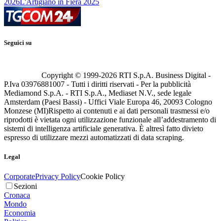
2026
L'Artigiano in Fiera 2025
Seguici su
Copyright © 1999-
2026
RTI S.p.A. Business Digital -
P.Iva 03976881007 - Tutti i diritti riservati - Per la pubblicità
Mediamond S.p.A. - RTI S.p.A., Mediaset N.V., sede legale
Amsterdam (Paesi Bassi) - Uffici Viale Europa 46, 20093 Cologno
Monzese (MI)
Rispetto ai contenuti e ai dati personali trasmessi e/o
riprodotti è vietata ogni utilizzazione funzionale all’addestramento di
sistemi di intelligenza artificiale generativa. È altresì fatto divieto
espresso di utilizzare mezzi automatizzati di data scraping.
Legal
Corporate
Privacy Policy
Cookie Policy
Sezioni
Cronaca
Mondo
Economia