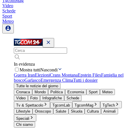
TgcomMag
Video
Schede
Sport
Meteo
In evidenza
Mostra tutti
Nascondi
Guerra Iran
Elezioni
Crans Montana
Epstein Files
Famiglia nel
bosco
Garlasco
Emergenza Clima
Tutti i dossier
Tutte le notizie del giorno
Cronaca
Mondo
Politica
Economia
Sport
Meteo
Video
Foto
Infografiche
Schede
Tv & Spettacolo
TgcomLab
TgcomMag
TgTech
Lifestyle
Oroscopo
Salute
Skuola
Cultura
Animali
Speciali
Chi siamo