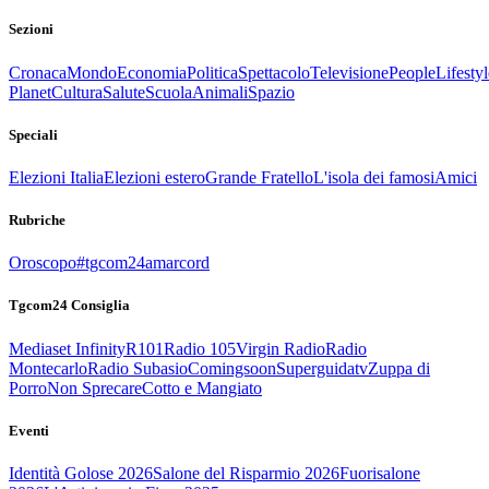
Sezioni
Cronaca
Mondo
Economia
Politica
Spettacolo
Televisione
People
Lifestyl
Planet
Cultura
Salute
Scuola
Animali
Spazio
Speciali
Elezioni Italia
Elezioni estero
Grande Fratello
L'isola dei famosi
Amici
Rubriche
Oroscopo
#tgcom24amarcord
Tgcom24 Consiglia
Mediaset Infinity
R101
Radio 105
Virgin Radio
Radio
Montecarlo
Radio Subasio
Comingsoon
Superguidatv
Zuppa di
Porro
Non Sprecare
Cotto e Mangiato
Eventi
Identità Golose 2026
Salone del Risparmio 2026
Fuorisalone