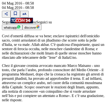
04 Mag 2016 - 08:58
04 Mag 2016 - 08:58
Segui
su
Seguici su
whatsapp
discover
Covi d'omertà diffusa se va bene; enclave ispiratrici dell'omicidio
sacro, centri arruolatori di un jihadismo che scorre sotto la pelle
d'Italia, se va male. Allah akbar. C'è qualcosa d'inquietante, quasi un
sentore di ferocia occulta, nelle moschee clandestine di Roma; e
nelle dichiarazioni che molti Imam di quelle stesse moschee hanno
rilasciato alle telecamere delle "Iene" di ItaliaUno.
Chez il giovane cronista avvocato mancato Marco Maisano - uno
tosto, che parla l’arabo, profondo conoscitore del Medio Oriente - il
programma Mediaset, dopo che la cronaca ha registrato gli arresti di
presunti jihadisti, ha provato ad approfondire il tema. E ad infilarsi,
attraverso un complice arabo, nel cuore della comunità musulmana
della Capitale. Scopo: osservare le reazioni degli Imam, appunto,
alla notizia di conoscere «un coinquilino che si vuole arruolare
nell’Isis e poi compiere un attentato a Roma». E c’è una gradazione,
nelle risposte.