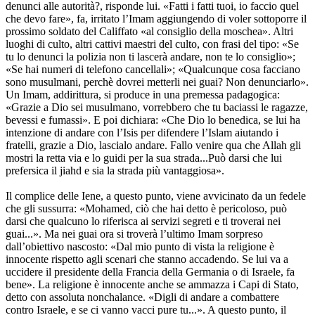
denunci alle autorità?, risponde lui. «Fatti i fatti tuoi, io faccio quel
che devo fare», fa, irritato l’Imam aggiungendo di voler sottoporre il
prossimo soldato del Califfato «al consiglio della moschea». Altri
luoghi di culto, altri cattivi maestri del culto, con frasi del tipo: «Se
tu lo denunci la polizia non ti lascerà andare, non te lo consiglio»;
«Se hai numeri di telefono cancellali»; «Qualcunque cosa facciano
sono musulmani, perchè dovrei metterli nei guai? Non denunciarlo».
Un Imam, addirittura, si produce in una premessa padagogica:
«Grazie a Dio sei musulmano, vorrebbero che tu baciassi le ragazze,
bevessi e fumassi». E poi dichiara: «Che Dio lo benedica, se lui ha
intenzione di andare con l’Isis per difendere l’Islam aiutando i
fratelli, grazie a Dio, lascialo andare. Fallo venire qua che Allah gli
mostri la retta via e lo guidi per la sua strada...Può darsi che lui
prefersica il jiahd e sia la strada più vantaggiosa».
Il complice delle Iene, a questo punto, viene avvicinato da un fedele
che gli sussurra: «Mohamed, ciò che hai detto è pericoloso, può
darsi che qualcuno lo riferisca ai servizi segreti e ti troverai nei
guai...». Ma nei guai ora si troverà l’ultimo Imam sorpreso
dall’obiettivo nascosto: «Dal mio punto di vista la religione è
innocente rispetto agli scenari che stanno accadendo. Se lui va a
uccidere il presidente della Francia della Germania o di Israele, fa
bene». La religione è innocente anche se ammazza i Capi di Stato,
detto con assoluta nonchalance. «Digli di andare a combattere
contro Israele, e se ci vanno vacci pure tu...». A questo punto, il