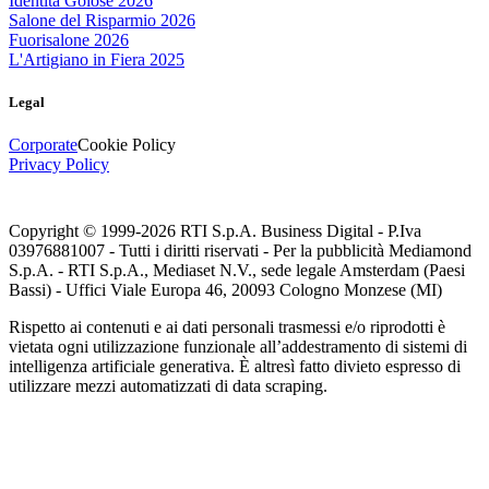
Identità Golose 2026
Salone del Risparmio 2026
Fuorisalone 2026
L'Artigiano in Fiera 2025
Legal
Corporate
Cookie Policy
Privacy Policy
Copyright © 1999-
2026
RTI S.p.A. Business Digital - P.Iva
03976881007 - Tutti i diritti riservati - Per la pubblicità Mediamond
S.p.A. - RTI S.p.A., Mediaset N.V., sede legale Amsterdam (Paesi
Bassi) - Uffici Viale Europa 46, 20093 Cologno Monzese (MI)
Rispetto ai contenuti e ai dati personali trasmessi e/o riprodotti è
vietata ogni utilizzazione funzionale all’addestramento di sistemi di
intelligenza artificiale generativa. È altresì fatto divieto espresso di
utilizzare mezzi automatizzati di data scraping.