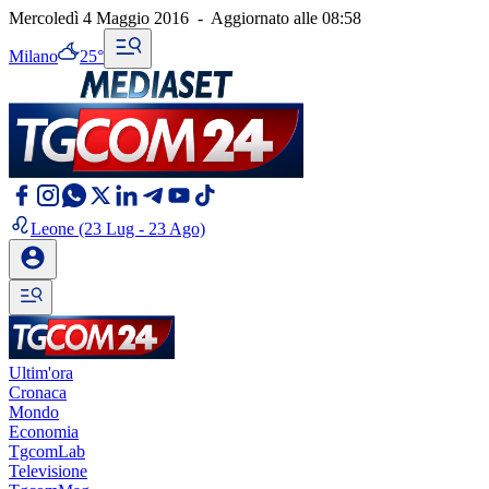
Mercoledì 4 Maggio 2016
-
Aggiornato alle
08:58
Milano
25°
Leone
(23 Lug - 23 Ago)
Ultim'ora
Cronaca
Mondo
Economia
TgcomLab
Televisione