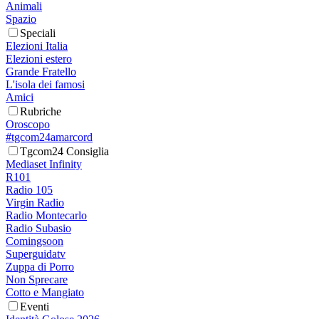
Animali
Spazio
Speciali
Elezioni Italia
Elezioni estero
Grande Fratello
L'isola dei famosi
Amici
Rubriche
Oroscopo
#tgcom24amarcord
Tgcom24 Consiglia
Mediaset Infinity
R101
Radio 105
Virgin Radio
Radio Montecarlo
Radio Subasio
Comingsoon
Superguidatv
Zuppa di Porro
Non Sprecare
Cotto e Mangiato
Eventi