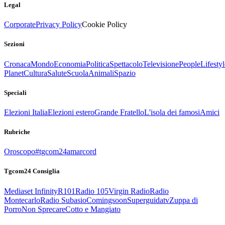
Legal
Corporate
Privacy Policy
Cookie Policy
Sezioni
Cronaca
Mondo
Economia
Politica
Spettacolo
Televisione
People
Lifestyl
Planet
Cultura
Salute
Scuola
Animali
Spazio
Speciali
Elezioni Italia
Elezioni estero
Grande Fratello
L'isola dei famosi
Amici
Rubriche
Oroscopo
#tgcom24amarcord
Tgcom24 Consiglia
Mediaset Infinity
R101
Radio 105
Virgin Radio
Radio
Montecarlo
Radio Subasio
Comingsoon
Superguidatv
Zuppa di
Porro
Non Sprecare
Cotto e Mangiato