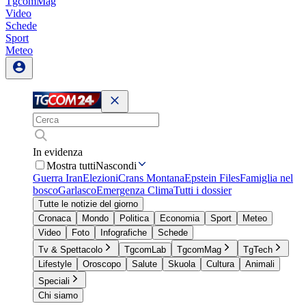
TgcomMag
Video
Schede
Sport
Meteo
In evidenza
Mostra tutti
Nascondi
Guerra Iran
Elezioni
Crans Montana
Epstein Files
Famiglia nel
bosco
Garlasco
Emergenza Clima
Tutti i dossier
Tutte le notizie del giorno
Cronaca
Mondo
Politica
Economia
Sport
Meteo
Video
Foto
Infografiche
Schede
Tv & Spettacolo
TgcomLab
TgcomMag
TgTech
Lifestyle
Oroscopo
Salute
Skuola
Cultura
Animali
Speciali
Chi siamo