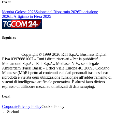
Eventi
Identità Golose 2026
Salone del Risparmio 2026
Fuorisalone
2026
L'Artigiano in Fiera 2025
Seguici su
Copyright © 1999-
2026
RTI S.p.A. Business Digital -
P.Iva 03976881007 - Tutti i diritti riservati - Per la pubblicità
Mediamond S.p.A. - RTI S.p.A., Mediaset N.V., sede legale
Amsterdam (Paesi Bassi) - Uffici Viale Europa 46, 20093 Cologno
Monzese (MI)
Rispetto ai contenuti e ai dati personali trasmessi e/o
riprodotti è vietata ogni utilizzazione funzionale all’addestramento di
sistemi di intelligenza artificiale generativa. È altresì fatto divieto
espresso di utilizzare mezzi automatizzati di data scraping.
Legal
Corporate
Privacy Policy
Cookie Policy
Sezioni