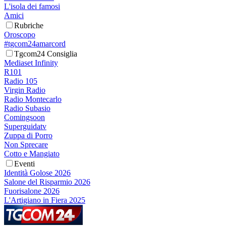
L'isola dei famosi
Amici
Rubriche
Oroscopo
#tgcom24amarcord
Tgcom24 Consiglia
Mediaset Infinity
R101
Radio 105
Virgin Radio
Radio Montecarlo
Radio Subasio
Comingsoon
Superguidatv
Zuppa di Porro
Non Sprecare
Cotto e Mangiato
Eventi
Identità Golose 2026
Salone del Risparmio 2026
Fuorisalone 2026
L'Artigiano in Fiera 2025