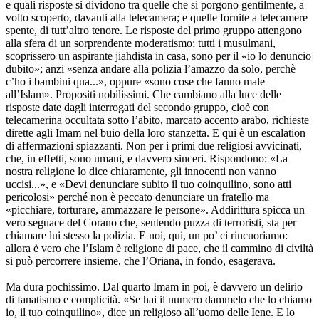
e quali risposte si dividono tra quelle che si porgono gentilmente, a
volto scoperto, davanti alla telecamera; e quelle fornite a telecamere
spente, di tutt’altro tenore. Le risposte del primo gruppo attengono
alla sfera di un sorprendente moderatismo: tutti i musulmani,
scoprissero un aspirante jiahdista in casa, sono per il «io lo denuncio
dubito»; anzi «senza andare alla polizia l’amazzo da solo, perchè
c’ho i bambini qua...», oppure «sono cose che fanno male
all’Islam». Propositi nobilissimi. Che cambiano alla luce delle
risposte date dagli interrogati del secondo gruppo, cioè con
telecamerina occultata sotto l’abito, marcato accento arabo, richieste
dirette agli Imam nel buio della loro stanzetta. E qui è un escalation
di affermazioni spiazzanti. Non per i primi due religiosi avvicinati,
che, in effetti, sono umani, e davvero sinceri. Rispondono: «La
nostra religione lo dice chiaramente, gli innocenti non vanno
uccisi...», e «Devi denunciare subito il tuo coinquilino, sono atti
pericolosi» perché non è peccato denunciare un fratello ma
«picchiare, torturare, ammazzare le persone». Addirittura spicca un
vero seguace del Corano che, sentendo puzza di terroristi, sta per
chiamare lui stesso la polizia. E noi, qui, un po’ ci rincuoriamo:
allora è vero che l’Islam è religione di pace, che il cammino di civiltà
si può percorrere insieme, che l’Oriana, in fondo, esagerava.
Ma dura pochissimo. Dal quarto Imam in poi, è davvero un delirio
di fanatismo e complicità. «Se hai il numero dammelo che lo chiamo
io, il tuo coinquilino», dice un religioso all’uomo delle Iene. E lo