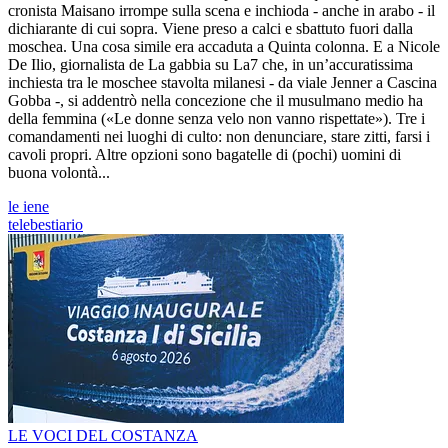
cronista Maisano irrompe sulla scena e inchioda - anche in arabo - il
dichiarante di cui sopra. Viene preso a calci e sbattuto fuori dalla
moschea. Una cosa simile era accaduta a Quinta colonna. E a Nicole
De Ilio, giornalista de La gabbia su La7 che, in un’accuratissima
inchiesta tra le moschee stavolta milanesi - da viale Jenner a Cascina
Gobba -, si addentrò nella concezione che il musulmano medio ha
della femmina («Le donne senza velo non vanno rispettate»). Tre i
comandamenti nei luoghi di culto: non denunciare, stare zitti, farsi i
cavoli propri. Altre opzioni sono bagatelle di (pochi) uomini di
buona volontà...
le iene
telebestiario
LE VOCI DEL COSTANZA