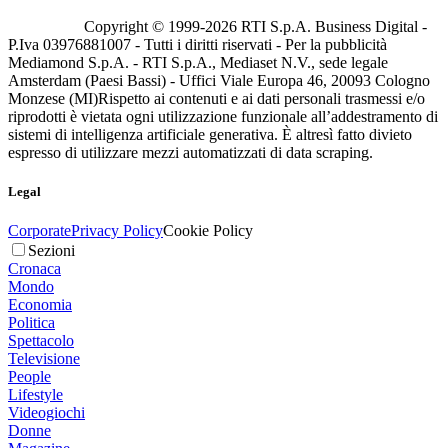
Copyright © 1999-
2026
RTI S.p.A. Business Digital -
P.Iva 03976881007 - Tutti i diritti riservati - Per la pubblicità
Mediamond S.p.A. - RTI S.p.A., Mediaset N.V., sede legale
Amsterdam (Paesi Bassi) - Uffici Viale Europa 46, 20093 Cologno
Monzese (MI)
Rispetto ai contenuti e ai dati personali trasmessi e/o
riprodotti è vietata ogni utilizzazione funzionale all’addestramento di
sistemi di intelligenza artificiale generativa. È altresì fatto divieto
espresso di utilizzare mezzi automatizzati di data scraping.
Legal
Corporate
Privacy Policy
Cookie Policy
Sezioni
Cronaca
Mondo
Economia
Politica
Spettacolo
Televisione
People
Lifestyle
Videogiochi
Donne