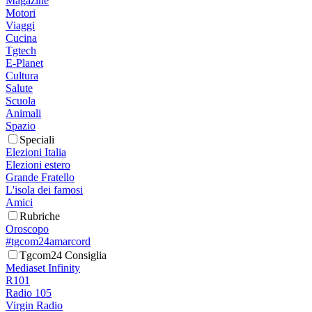
Magazine
Motori
Viaggi
Cucina
Tgtech
E-Planet
Cultura
Salute
Scuola
Animali
Spazio
Speciali
Elezioni Italia
Elezioni estero
Grande Fratello
L'isola dei famosi
Amici
Rubriche
Oroscopo
#tgcom24amarcord
Tgcom24 Consiglia
Mediaset Infinity
R101
Radio 105
Virgin Radio