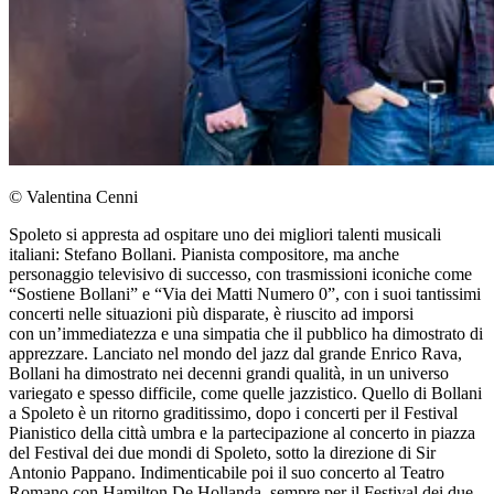
© Valentina Cenni
Spoleto si appresta ad ospitare uno dei migliori talenti musicali
italiani: Stefano Bollani. Pianista compositore, ma anche
personaggio televisivo di successo, con trasmissioni iconiche come
“Sostiene Bollani” e “Via dei Matti Numero 0”, con i suoi tantissimi
concerti nelle situazioni più disparate, è riuscito ad imporsi
con un’immediatezza e una simpatia che il pubblico ha dimostrato di
apprezzare. Lanciato nel mondo del jazz dal grande Enrico Rava,
Bollani ha dimostrato nei decenni grandi qualità, in un universo
variegato e spesso difficile, come quelle jazzistico. Quello di Bollani
a Spoleto è un ritorno graditissimo, dopo i concerti per il Festival
Pianistico della città umbra e la partecipazione al concerto in piazza
del Festival dei due mondi di Spoleto, sotto la direzione di Sir
Antonio Pappano. Indimenticabile poi il suo concerto al Teatro
Romano con Hamilton De Hollanda, sempre per il Festival dei due