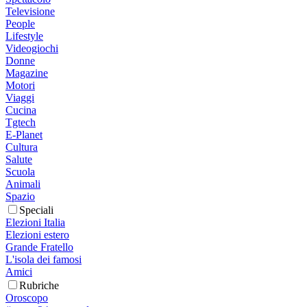
Televisione
People
Lifestyle
Videogiochi
Donne
Magazine
Motori
Viaggi
Cucina
Tgtech
E-Planet
Cultura
Salute
Scuola
Animali
Spazio
Speciali
Elezioni Italia
Elezioni estero
Grande Fratello
L'isola dei famosi
Amici
Rubriche
Oroscopo