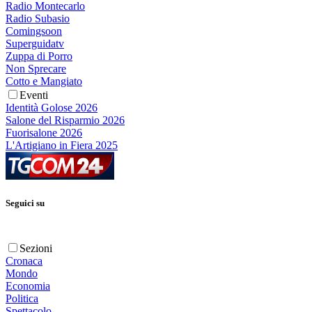
Radio Montecarlo
Radio Subasio
Comingsoon
Superguidatv
Zuppa di Porro
Non Sprecare
Cotto e Mangiato
Eventi
Identità Golose 2026
Salone del Risparmio 2026
Fuorisalone 2026
L'Artigiano in Fiera 2025
Seguici su
Sezioni
Cronaca
Mondo
Economia
Politica
Spettacolo