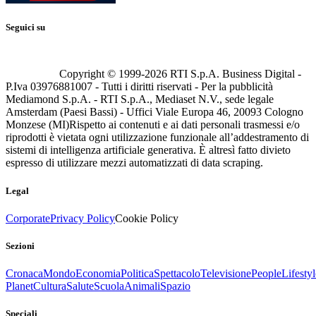
Seguici su
Copyright © 1999-
2026
RTI S.p.A. Business Digital -
P.Iva 03976881007 - Tutti i diritti riservati - Per la pubblicità
Mediamond S.p.A. - RTI S.p.A., Mediaset N.V., sede legale
Amsterdam (Paesi Bassi) - Uffici Viale Europa 46, 20093 Cologno
Monzese (MI)
Rispetto ai contenuti e ai dati personali trasmessi e/o
riprodotti è vietata ogni utilizzazione funzionale all’addestramento di
sistemi di intelligenza artificiale generativa. È altresì fatto divieto
espresso di utilizzare mezzi automatizzati di data scraping.
Legal
Corporate
Privacy Policy
Cookie Policy
Sezioni
Cronaca
Mondo
Economia
Politica
Spettacolo
Televisione
People
Lifestyl
Planet
Cultura
Salute
Scuola
Animali
Spazio
Speciali