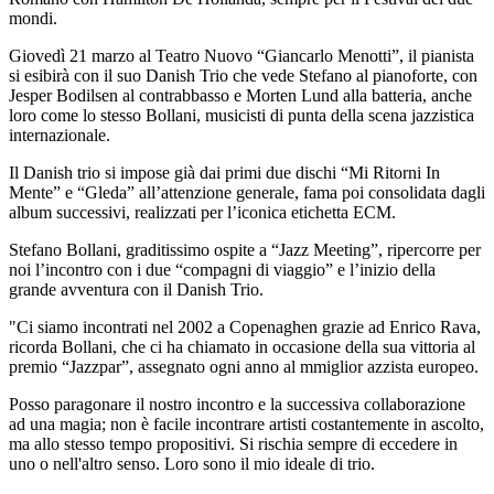
mondi.
Giovedì 21 marzo al Teatro Nuovo “Giancarlo Menotti”, il pianista
si esibirà con il suo Danish Trio che vede Stefano al pianoforte, con
Jesper Bodilsen al contrabbasso e Morten Lund alla batteria, anche
loro come lo stesso Bollani, musicisti di punta della scena jazzistica
internazionale.
Il Danish trio si impose già dai primi due dischi “Mi Ritorni In
Mente” e “Gleda” all’attenzione generale, fama poi consolidata dagli
album successivi, realizzati per l’iconica etichetta ECM.
Stefano Bollani, graditissimo ospite a “Jazz Meeting”, ripercorre per
noi l’incontro con i due “compagni di viaggio” e l’inizio della
grande avventura con il Danish Trio.
"Ci siamo incontrati nel 2002 a Copenaghen grazie ad Enrico Rava,
ricorda Bollani, che ci ha chiamato in occasione della sua vittoria al
premio “Jazzpar”, assegnato ogni anno al mmiglior azzista europeo.
Posso paragonare il nostro incontro e la successiva collaborazione
ad una magia; non è facile incontrare artisti costantemente in ascolto,
ma allo stesso tempo propositivi. Si rischia sempre di eccedere in
uno o nell'altro senso. Loro sono il mio ideale di trio.