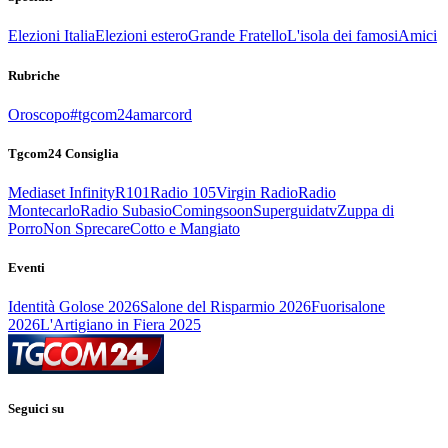
Elezioni Italia
Elezioni estero
Grande Fratello
L'isola dei famosi
Amici
Rubriche
Oroscopo
#tgcom24amarcord
Tgcom24 Consiglia
Mediaset Infinity
R101
Radio 105
Virgin Radio
Radio
Montecarlo
Radio Subasio
Comingsoon
Superguidatv
Zuppa di
Porro
Non Sprecare
Cotto e Mangiato
Eventi
Identità Golose 2026
Salone del Risparmio 2026
Fuorisalone
2026
L'Artigiano in Fiera 2025
Seguici su