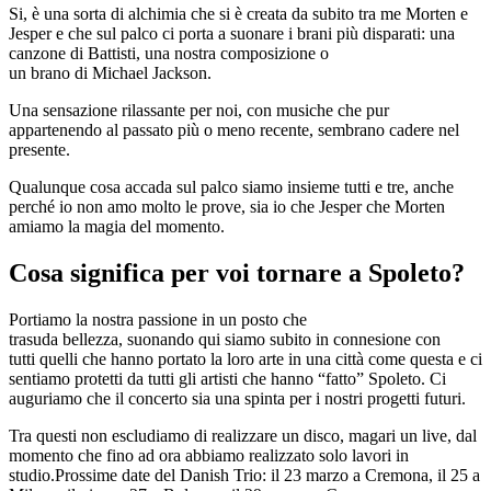
Si, è una sorta di alchimia che si è creata da subito tra me Morten e
Jesper e che sul palco ci porta a suonare i brani più disparati: una
canzone di Battisti, una nostra composizione o
un brano di Michael Jackson.
Una sensazione rilassante per noi, con musiche che pur
appartenendo al passato più o meno recente, sembrano cadere nel
presente.
Qualunque cosa accada sul palco siamo insieme tutti e tre, anche
perché io non amo molto le prove, sia io che Jesper che Morten
amiamo la magia del momento.
Cosa significa per voi tornare a Spoleto?
Portiamo la nostra passione in un posto che
trasuda bellezza, suonando qui siamo subito in connesione con
tutti quelli che hanno portato la loro arte in una città come questa e ci
sentiamo protetti da tutti gli artisti che hanno “fatto” Spoleto. Ci
auguriamo che il concerto sia una spinta per i nostri progetti futuri.
Tra questi non escludiamo di realizzare un disco, magari un live, dal
momento che fino ad ora abbiamo realizzato solo lavori in
studio.Prossime date del Danish Trio: il 23 marzo a Cremona, il 25 a