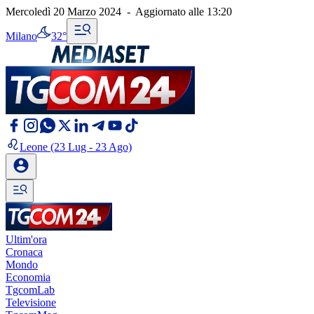
Mercoledì 20 Marzo 2024
-
Aggiornato alle
13:20
Milano
32°
Leone
(23 Lug - 23 Ago)
Ultim'ora
Cronaca
Mondo
Economia
TgcomLab
Televisione