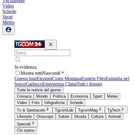
TgcomMag
Video
Schede
Sport
Meteo
In evidenza
Mostra tutti
Nascondi
Guerra Iran
Elezioni
Crans Montana
Epstein Files
Famiglia nel
bosco
Garlasco
Emergenza Clima
Tutti i dossier
Tutte le notizie del giorno
Cronaca
Mondo
Politica
Economia
Sport
Meteo
Video
Foto
Infografiche
Schede
Tv & Spettacolo
TgcomLab
TgcomMag
TgTech
Lifestyle
Oroscopo
Salute
Skuola
Cultura
Animali
Speciali
Chi siamo