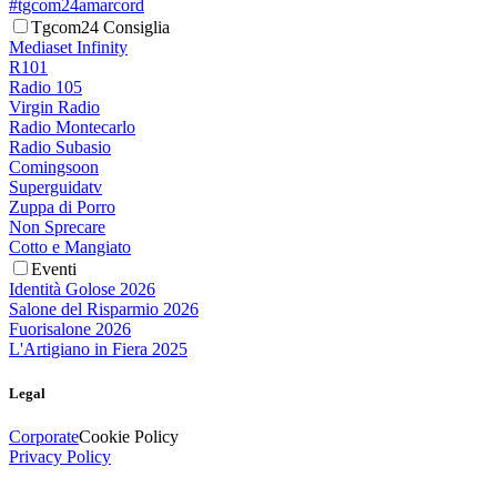
#tgcom24amarcord
Tgcom24 Consiglia
Mediaset Infinity
R101
Radio 105
Virgin Radio
Radio Montecarlo
Radio Subasio
Comingsoon
Superguidatv
Zuppa di Porro
Non Sprecare
Cotto e Mangiato
Eventi
Identità Golose 2026
Salone del Risparmio 2026
Fuorisalone 2026
L'Artigiano in Fiera 2025
Legal
Corporate
Cookie Policy
Privacy Policy