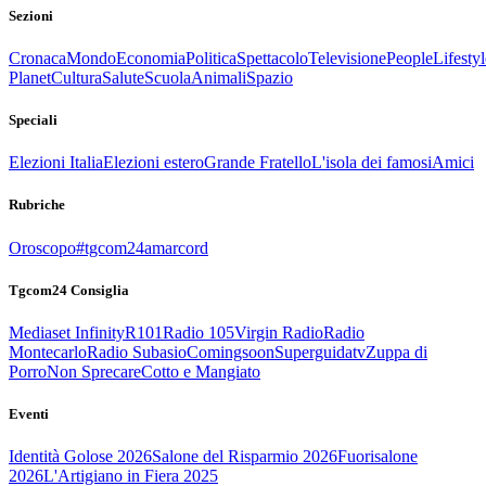
Sezioni
Cronaca
Mondo
Economia
Politica
Spettacolo
Televisione
People
Lifestyl
Planet
Cultura
Salute
Scuola
Animali
Spazio
Speciali
Elezioni Italia
Elezioni estero
Grande Fratello
L'isola dei famosi
Amici
Rubriche
Oroscopo
#tgcom24amarcord
Tgcom24 Consiglia
Mediaset Infinity
R101
Radio 105
Virgin Radio
Radio
Montecarlo
Radio Subasio
Comingsoon
Superguidatv
Zuppa di
Porro
Non Sprecare
Cotto e Mangiato
Eventi
Identità Golose 2026
Salone del Risparmio 2026
Fuorisalone
2026
L'Artigiano in Fiera 2025