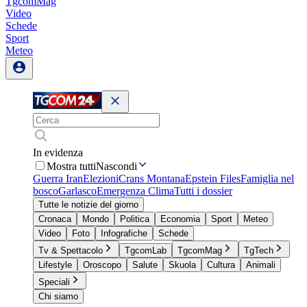
TgcomMag
Video
Schede
Sport
Meteo
In evidenza
Mostra tutti
Nascondi
Guerra Iran
Elezioni
Crans Montana
Epstein Files
Famiglia nel
bosco
Garlasco
Emergenza Clima
Tutti i dossier
Tutte le notizie del giorno
Cronaca
Mondo
Politica
Economia
Sport
Meteo
Video
Foto
Infografiche
Schede
Tv & Spettacolo
TgcomLab
TgcomMag
TgTech
Lifestyle
Oroscopo
Salute
Skuola
Cultura
Animali
Speciali
Chi siamo