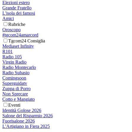
Elezioni estero
Grande Fratello
L'isola dei famosi
Amici
Rubriche
Oroscopo
#tgcom24amarcord
Tgcom24 Consiglia
Mediaset Infinity
R101
Radio 105
Virgin Radio
Radio Montecarlo
Radio Subasio
Comingsoon
Superguidatv
Zuppa di Porro
Non Sprecare
Cotto e Mangiato
Eventi
Identità Golose 2026
Salone del Risparmio 2026
Fuorisalone 2026
L'Artigiano in Fiera 2025