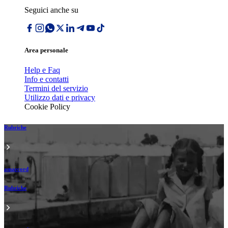
Seguici anche su
Area personale
Help e Faq
Info e contatti
Termini del servizio
Utilizzo dati e privacy
Cookie Policy
Rubriche
amarcord
Rubriche