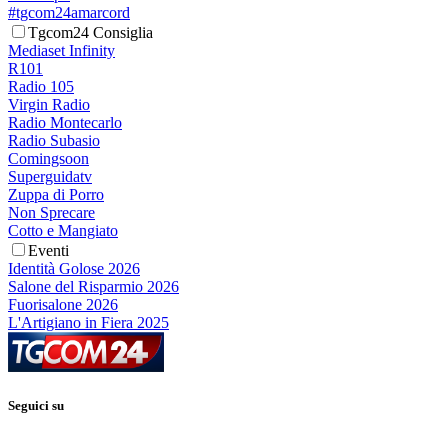
#tgcom24amarcord
Tgcom24 Consiglia
Mediaset Infinity
R101
Radio 105
Virgin Radio
Radio Montecarlo
Radio Subasio
Comingsoon
Superguidatv
Zuppa di Porro
Non Sprecare
Cotto e Mangiato
Eventi
Identità Golose 2026
Salone del Risparmio 2026
Fuorisalone 2026
L'Artigiano in Fiera 2025
Seguici su