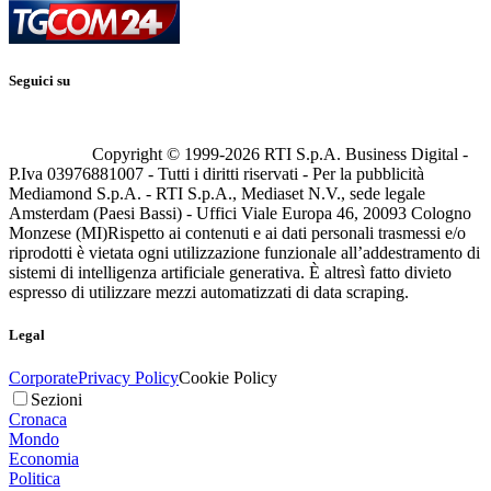
Seguici su
Copyright © 1999-
2026
RTI S.p.A. Business Digital -
P.Iva 03976881007 - Tutti i diritti riservati - Per la pubblicità
Mediamond S.p.A. - RTI S.p.A., Mediaset N.V., sede legale
Amsterdam (Paesi Bassi) - Uffici Viale Europa 46, 20093 Cologno
Monzese (MI)
Rispetto ai contenuti e ai dati personali trasmessi e/o
riprodotti è vietata ogni utilizzazione funzionale all’addestramento di
sistemi di intelligenza artificiale generativa. È altresì fatto divieto
espresso di utilizzare mezzi automatizzati di data scraping.
Legal
Corporate
Privacy Policy
Cookie Policy
Sezioni
Cronaca
Mondo
Economia
Politica