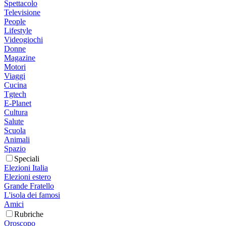
Spettacolo
Televisione
People
Lifestyle
Videogiochi
Donne
Magazine
Motori
Viaggi
Cucina
Tgtech
E-Planet
Cultura
Salute
Scuola
Animali
Spazio
Speciali
Elezioni Italia
Elezioni estero
Grande Fratello
L'isola dei famosi
Amici
Rubriche
Oroscopo