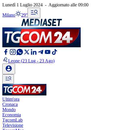
Lunedì 1 Luglio 2024
-
Aggiornato alle
09:00
Milano
29°
Leone
(23 Lug - 23 Ago)
Ultim'ora
Cronaca
Mondo
Economia
TgcomLab
Televisione