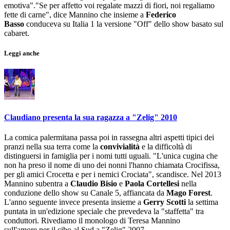
emotiva"."Se per affetto voi regalate mazzi di fiori, noi regaliamo
fette di carne", dice Mannino che insieme a
Federico
Basso
conduceva su Italia 1 la versione "Off" dello show basato sul
cabaret.
Leggi anche
Claudiano presenta la sua ragazza a "Zelig" 2010
La comica palermitana passa poi in rassegna altri aspetti tipici dei
pranzi nella sua terra come la
convivialità
e la difficoltà di
distinguersi in famiglia per i nomi tutti uguali. "L'unica cugina che
non ha preso il nome di uno dei nonni l'hanno chiamata Crocifissa,
per gli amici Crocetta e per i nemici Crociata", scandisce. Nel 2013
Mannino subentra a
Claudio Bisio
e
Paola Cortellesi
nella
conduzione dello show su Canale 5, affiancata da
Mago Forest
.
L'anno seguente invece presenta insieme a
Gerry Scotti
la settima
puntata in un'edizione speciale che prevedeva la "staffetta" tra
conduttori. Rivediamo il monologo di Teresa Mannino
sull'amore per il cibo al Sud a "Zelig" 2007.