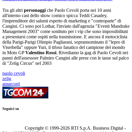
Tra gli altri
personaggi
che Paolo Cevoli porta nei 10 anni
all'interno cast dello show comico spicca Teddi Casadey,
l'imprenditore dei salumi esperto di marketing e "controparte" di
Cangini. Ci sono poi Lothar, l'inviato dall'agenzia "Eventi Mandrake
Management 2003” come sostituto per i vip che sono impossibilitati
a presentarsi come ospiti nella trasmissione. E ancora il motociclista
della Parigi-Parigi Olimpio Pagliarani, soprannominato il "lepro di
Viserbella" oppure Yuri, il tifoso fanatico del campione del mondo
in Moto GP
Valentino Rossi
. Rivediamo la gag di Paolo Cevoli nei
panni dell'assessore Palmiro Cangini alle prese con le tasse sul palco
di "Zelig Circus" nel 2003
paolo cevoli
zelig
amarcord
Seguici su
Copyright © 1999-
2026
RTI S.p.A. Business Digital -