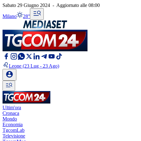
Sabato 29 Giugno 2024
-
Aggiornato alle
08:00
Milano
28°
Leone
(23 Lug - 23 Ago)
Ultim'ora
Cronaca
Mondo
Economia
TgcomLab
Televisione