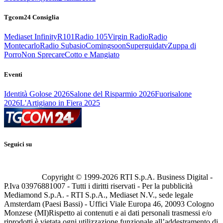
Tgcom24 Consiglia
Mediaset Infinity
R101
Radio 105
Virgin Radio
Radio
Montecarlo
Radio Subasio
Comingsoon
Superguidatv
Zuppa di
Porro
Non Sprecare
Cotto e Mangiato
Eventi
Identità Golose 2026
Salone del Risparmio 2026
Fuorisalone
2026
L'Artigiano in Fiera 2025
Seguici su
Copyright © 1999-
2026
RTI S.p.A. Business Digital -
P.Iva 03976881007 - Tutti i diritti riservati - Per la pubblicità
Mediamond S.p.A. - RTI S.p.A., Mediaset N.V., sede legale
Amsterdam (Paesi Bassi) - Uffici Viale Europa 46, 20093 Cologno
Monzese (MI)
Rispetto ai contenuti e ai dati personali trasmessi e/o
riprodotti è vietata ogni utilizzazione funzionale all’addestramento di