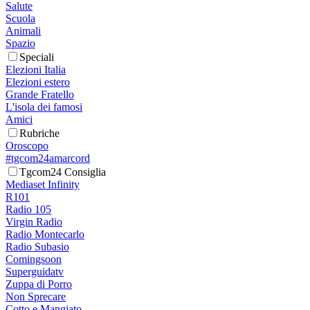
Salute
Scuola
Animali
Spazio
Speciali
Elezioni Italia
Elezioni estero
Grande Fratello
L'isola dei famosi
Amici
Rubriche
Oroscopo
#tgcom24amarcord
Tgcom24 Consiglia
Mediaset Infinity
R101
Radio 105
Virgin Radio
Radio Montecarlo
Radio Subasio
Comingsoon
Superguidatv
Zuppa di Porro
Non Sprecare
Cotto e Mangiato