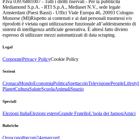
P.Iva 03976881007 - Tutti i diritti riservati - Per la pubblicità
Mediamond S.p.A. - RTI S.p.A., Mediaset N.V., sede legale
Amsterdam (Paesi Bassi) - Uffici Viale Europa 46, 20093 Cologno
Monzese (MI)
Rispetto ai contenuti e ai dati personali trasmessi e/o
riprodotti è vietata ogni utilizzazione funzionale all’addestramento di
sistemi di intelligenza artificiale generativa. È altresì fatto divieto
espresso di utilizzare mezzi automatizzati di data scraping.
Legal
Corporate
Privacy Policy
Cookie Policy
Sezioni
Cronaca
Mondo
Economia
Politica
Spettacolo
Televisione
People
Lifestyl
Planet
Cultura
Salute
Scuola
Animali
Spazio
Speciali
Elezioni Italia
Elezioni estero
Grande Fratello
L'isola dei famosi
Amici
Rubriche
Oroscopo
#tgcom24amarcord