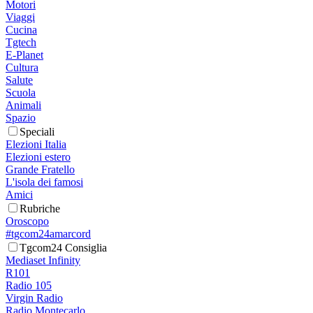
Motori
Viaggi
Cucina
Tgtech
E-Planet
Cultura
Salute
Scuola
Animali
Spazio
Speciali
Elezioni Italia
Elezioni estero
Grande Fratello
L'isola dei famosi
Amici
Rubriche
Oroscopo
#tgcom24amarcord
Tgcom24 Consiglia
Mediaset Infinity
R101
Radio 105
Virgin Radio
Radio Montecarlo