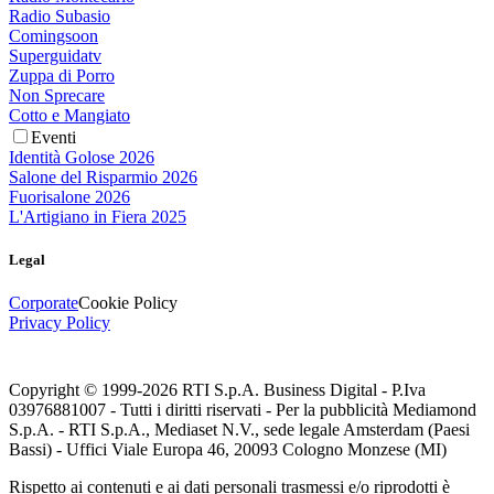
Radio Subasio
Comingsoon
Superguidatv
Zuppa di Porro
Non Sprecare
Cotto e Mangiato
Eventi
Identità Golose 2026
Salone del Risparmio 2026
Fuorisalone 2026
L'Artigiano in Fiera 2025
Legal
Corporate
Cookie Policy
Privacy Policy
Copyright © 1999-
2026
RTI S.p.A. Business Digital - P.Iva
03976881007 - Tutti i diritti riservati - Per la pubblicità Mediamond
S.p.A. - RTI S.p.A., Mediaset N.V., sede legale Amsterdam (Paesi
Bassi) - Uffici Viale Europa 46, 20093 Cologno Monzese (MI)
Rispetto ai contenuti e ai dati personali trasmessi e/o riprodotti è