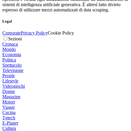
sistemi di intelligenza artificiale generativa. È altresì fatto divieto
espresso di utilizzare mezzi automatizzati di data scraping.
Legal
Corporate
Privacy Policy
Cookie Policy
Sezioni
Cronaca
Mondo
Economia
Politica
Spettacolo
Televisione
People
Lifestyle
Videogiochi
Donne
Magazine
Motori
Viaggi
Cucina
Tgtech
E-Planet
Cultura