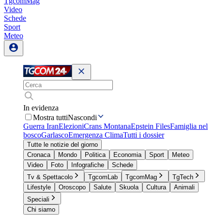
TgcomMag
Video
Schede
Sport
Meteo
In evidenza
Mostra tutti
Nascondi
Guerra Iran
Elezioni
Crans Montana
Epstein Files
Famiglia nel
bosco
Garlasco
Emergenza Clima
Tutti i dossier
Tutte le notizie del giorno
Cronaca
Mondo
Politica
Economia
Sport
Meteo
Video
Foto
Infografiche
Schede
Tv & Spettacolo
TgcomLab
TgcomMag
TgTech
Lifestyle
Oroscopo
Salute
Skuola
Cultura
Animali
Speciali
Chi siamo